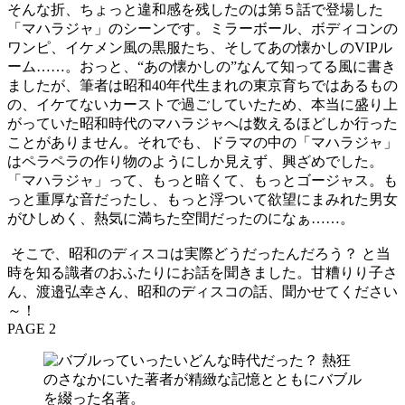
そんな折、ちょっと違和感を残したのは第５話で登場した
「マハラジャ」のシーンです。ミラーボール、ボディコンの
ワンピ、イケメン風の黒服たち、そしてあの懐かしのVIPル
ーム……。おっと、“あの懐かしの”なんて知ってる風に書き
ましたが、筆者は昭和40年代生まれの東京育ちではあるもの
の、イケてないカーストで過ごしていたため、本当に盛り上
がっていた昭和時代のマハラジャへは数えるほどしか行った
ことがありません。それでも、ドラマの中の「マハラジャ」
はペラペラの作り物のようにしか見えず、興ざめでした。
「マハラジャ」って、もっと暗くて、もっとゴージャス。も
っと重厚な音だったし、もっと浮ついて欲望にまみれた男女
がひしめく、熱気に満ちた空間だったのになぁ……。
そこで、昭和のディスコは実際どうだったんだろう？ と当
時を知る識者のおふたりにお話を聞きました。甘糟りり子さ
ん、渡邉弘幸さん、昭和のディスコの話、聞かせてください
～！
PAGE 2