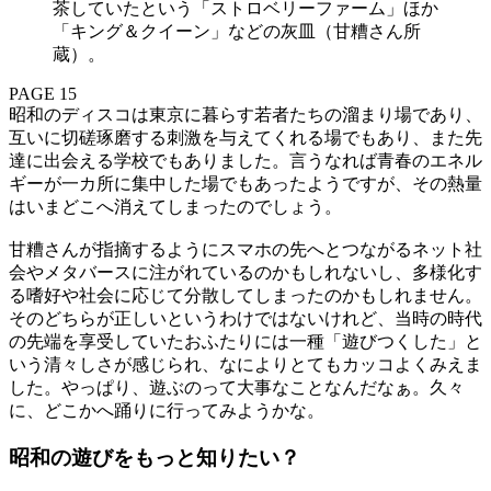
茶していたという「ストロベリーファーム」ほか
「キング＆クイーン」などの灰皿（甘糟さん所
蔵）。
PAGE 15
昭和のディスコは東京に暮らす若者たちの溜まり場であり、
互いに切磋琢磨する刺激を与えてくれる場でもあり、また先
達に出会える学校でもありました。言うなれば青春のエネル
ギーが一カ所に集中した場でもあったようですが、その熱量
はいまどこへ消えてしまったのでしょう。
甘糟さんが指摘するようにスマホの先へとつながるネット社
会やメタバースに注がれているのかもしれないし、多様化す
る嗜好や社会に応じて分散してしまったのかもしれません。
そのどちらが正しいというわけではないけれど、当時の時代
の先端を享受していたおふたりには一種「遊びつくした」と
いう清々しさが感じられ、なによりとてもカッコよくみえま
した。やっぱり、遊ぶのって大事なことなんだなぁ。久々
に、どこかへ踊りに行ってみようかな。
昭和の遊びをもっと知りたい？