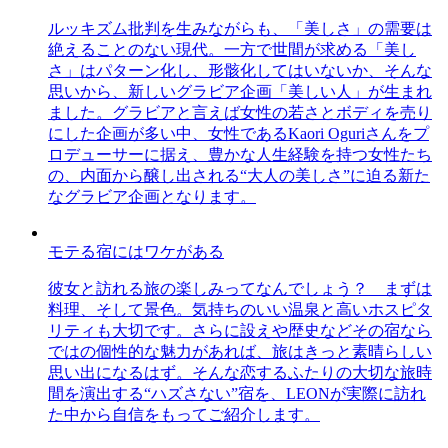
ルッキズム批判を生みながらも、「美しさ」の需要は
絶えることのない現代。一方で世間が求める「美し
さ」はパターン化し、形骸化してはいないか、そんな
思いから、新しいグラビア企画「美しい人」が生まれ
ました。グラビアと言えば女性の若さとボディを売り
にした企画が多い中、女性であるKaori Oguriさんをプ
ロデューサーに据え、豊かな人生経験を持つ女性たち
の、内面から醸し出される“大人の美しさ”に迫る新た
なグラビア企画となります。
モテる宿にはワケがある
彼女と訪れる旅の楽しみってなんでしょう？ まずは
料理、そして景色。気持ちのいい温泉と高いホスピタ
リティも大切です。さらに設えや歴史などその宿なら
ではの個性的な魅力があれば、旅はきっと素晴らしい
思い出になるはず。そんな恋するふたりの大切な旅時
間を演出する“ハズさない”宿を、LEONが実際に訪れ
た中から自信をもってご紹介します。