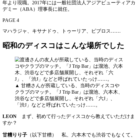
年より現職。2017年には一般社団法人アジアビューティアカ
デミー（ABA）理事長に就任。
PAGE 4
マハラジャ、キサナドゥ、トゥーリア、ビブロス……
昭和のディスコはこんな場所でした
▲ 甘糟さんが所蔵している、当時のディスコや
クラブのマッチ。「J Trip Bar」は溜池、六本木、
渋谷などで多店舗展開し、それぞれ「六J」、
「渋J」などと呼ばれていたっけ……。
LEON
まず、初めて行ったディスコから教えていただけま
すか？
甘糟りり子
（以下甘糟） 私、六本木でも渋谷でもなくて、