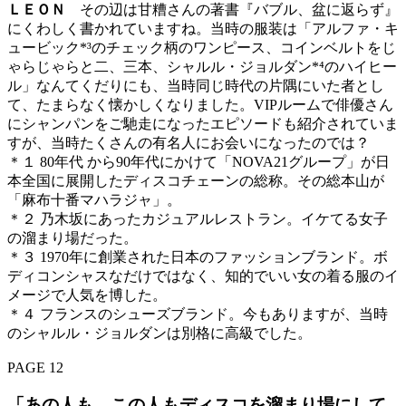
ＬＥＯＮ
その辺は甘糟さんの著書『バブル、盆に返らず』
にくわしく書かれていますね。当時の服装は「アルファ・キ
ュービック*³のチェック柄のワンピース、コインベルトをじ
ゃらじゃらと二、三本、シャルル・ジョルダン*⁴のハイヒー
ル」なんてくだりにも、当時同じ時代の片隅にいた者とし
て、たまらなく懐かしくなりました。VIPルームで俳優さん
にシャンパンをご馳走になったエピソードも紹介されていま
すが、当時たくさんの有名人にお会いになったのでは？
＊１ 80年代 から90年代にかけて「NOVA21グループ」が日
本全国に展開したディスコチェーンの総称。その総本山が
「麻布十番マハラジャ」。
＊２ 乃木坂にあったカジュアルレストラン。イケてる女子
の溜まり場だった。
＊３ 1970年に創業された日本のファッションブランド。ボ
ディコンシャスなだけではなく、知的でいい女の着る服のイ
メージで人気を博した。
＊４ フランスのシューズブランド。今もありますが、当時
のシャルル・ジョルダンは別格に高級でした。
PAGE 12
「あの人も、この人もディスコを溜まり場にして