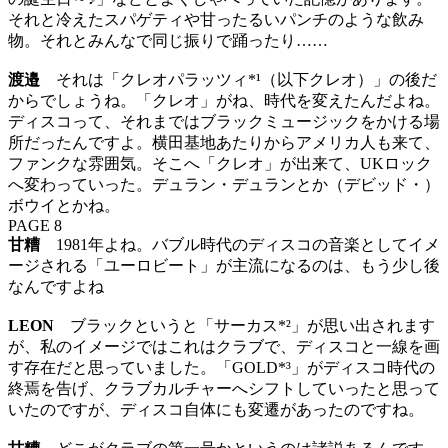
それと冷えたスパゲティや甘ったるいパンチのような飲み
物。それとみんなで同じ振りで踊ったり……
渡邉
それは「クレオパラッツィ*¹（以下クレオ）」の後だ
からでしょうね。「クレオ」がね、時代を変えたんだよね。
ディスコって、それまではブラックミュージックをかける場
所だったんですよ。横田基地あたりからアメリカ人も来て、
ファンクな雰囲気。そこへ「クレオ」が出来て、UKロック
へ変わっていった。デュラン・デュランとか（デビッド・）
ボウイとかね。
PAGE 8
甘糟
1981年よね。バブル時代のディスコの音楽としてイメ
ージされる「ユーロビート」が主流になるのは、もう少し後
なんですよね
LEON
ブラックというと「サーカス*²」が思い出されます
が、私のイメージではこれはクラブで、ディスコと一線を画
す存在だと思っていました。「GOLD*³」がディスコ時代の
終焉を告げ、クラブカルチャーへシフトしていったと思って
いたのですが、ディスコ自体にも変遷があったのですね。