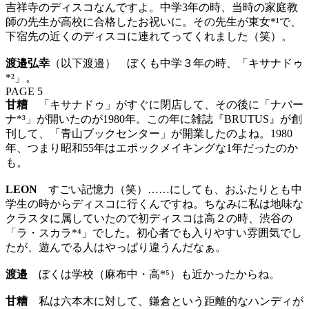
吉祥寺のディスコなんですよ。中学3年の時、当時の家庭教
師の先生が高校に合格したお祝いに。その先生が東女*¹で、
下宿先の近くのディスコに連れてってくれました（笑）。
渡邉弘幸
（以下渡邉） ぼくも中学３年の時、「キサナドゥ
*²」。
PAGE 5
甘糟
「キサナドゥ」がすぐに閉店して、その後に「ナバー
ナ*³」が開いたのが1980年。この年に雑誌『BRUTUS』が創
刊して、「青山ブックセンター」が開業したのよね。1980
年、つまり昭和55年はエポックメイキングな1年だったのか
も。
LEON
すごい記憶力（笑）……にしても、おふたりとも中
学生の時からディスコに行くんですね。ちなみに私は地味な
クラスタに属していたので初ディスコは高２の時、渋谷の
「ラ・スカラ*⁴」でした。初心者でも入りやすい雰囲気でし
たが、遊んでる人はやっぱり違うんだなぁ。
渡邉
ぼくは学校（麻布中・高*⁵）も近かったからね。
甘糟
私は六本木に対して、鎌倉という距離的なハンディが