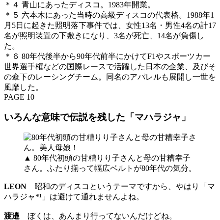
＊４ 青山にあったディスコ。1983年開業。
＊５ 六本木にあった当時の高級ディスコの代表格。1988年1
月5日に起きた照明落下事件では、女性13名・男性4名の計17
名が照明装置の下敷きになり、3名が死亡、14名が負傷し
た。
＊６ 80年代後半から90年代前半にかけてF1やスポーツカー
世界選手権などの国際レースで活躍した日本の企業、及びそ
の傘下のレーシングチーム。同名のアパレルも展開し一世を
風靡した。
PAGE 10
いろんな意味で伝説を残した「マハラジャ」
▲ 80年代初頭の甘糟りり子さんと母の甘糟幸子
さん。ふたり揃って幅広ベルトが80年代の気分。
LEON
昭和のディスコというテーマですから、やはり「マ
ハラジャ*¹」は避けて通れませんよね。
渡邉
ぼくは、あんまり行ってないんだけどね。