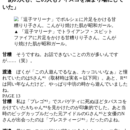
いた」
▲ 「逗子マリーナ」でトライアンフ・スピット
ファイアに片足をかける甘糟りり子さん。こんが
り焼けた肌が昭和ガール。
甘糟
そうですね。お話できないことの方が多いんです
が……（笑）。
渡邉
ぼくが「この人遊んでるなぁ、カッコいいなぁ」と憧
れていたのはSさん*¹（取材時は実名＝以下同）。あと、R*²
は同い年なんだけど、やっぱり中坊の時から遊んでいました
ね。
PAGE 13
甘糟
私は「プレゴ*³」でスパゲティに死ぬほどタバスコを
かけていたAちゃん*⁴を見かけたのが印象的でした。あと当
時のビッグカップルだった元アイドルのGさん*⁵と女優のN
さんが出会ったのは「プレスティージ*⁶」だったのよね。