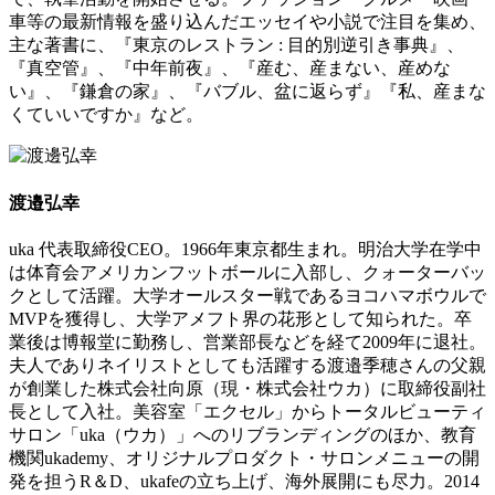
車等の最新情報を盛り込んだエッセイや小説で注目を集め、
主な著書に、『東京のレストラン : 目的別逆引き事典』、
『真空管』、『中年前夜』、『産む、産まない、産めな
い』、『鎌倉の家』、『バブル、盆に返らず』『私、産まな
くていいですか』など。
渡邉弘幸
uka 代表取締役CEO。1966年東京都生まれ。明治大学在学中
は体育会アメリカンフットボールに入部し、クォーターバッ
クとして活躍。大学オールスター戦であるヨコハマボウルで
MVPを獲得し、大学アメフト界の花形として知られた。卒
業後は博報堂に勤務し、営業部長などを経て2009年に退社。
夫人でありネイリストとしても活躍する渡邉季穂さんの父親
が創業した株式会社向原（現・株式会社ウカ）に取締役副社
長として入社。美容室「エクセル」からトータルビューティ
サロン「uka（ウカ）」へのリブランディングのほか、教育
機関ukademy、オリジナルプロダクト・サロンメニューの開
発を担うR＆D、ukafeの立ち上げ、海外展開にも尽力。2014