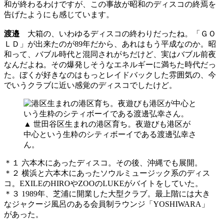
和が終わるわけですが、この事故が昭和のディスコの終焉を
告げたようにも感じています。
渡邉
大箱の、いわゆるディスコの終わりだったね。「ＧＯ
ＬＤ」が出来たのが89年だから、あれはもう平成なのか。昭
和って、バブル時代と混同されがちだけど、実はバブル前夜
なんだよね。その爆発しそうなエネルギーに満ちた時代だっ
た。ぼくが好きなのはもっとレイドバックした雰囲気の、今
でいうクラブに近い感覚のディスコでしたけど。
▲ 世田谷区生まれの港区育ち。夜遊びも港区が
中心という生粋のシティボーイである渡邊弘幸さ
ん。
＊１ 六本木にあったディスコ。その後、沖縄でも展開。
＊２ 横浜と六本木にあったソウルミュージック系のディス
コ。EXILEのHIROやZOOのLUKEがバイトをしていた。
＊３ 1989年、芝浦に開業した大型クラブ。最上階には大き
なジャクージ風呂のある会員制ラウンジ「YOSHIWARA」
があった。