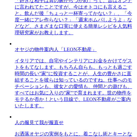
「好きな相手は胃の腑からつかめ」って、昔はオンナ
に言われてたことですが、今はオトコにも言えるこ
と。飲んだ後「ちょっと一杯寄ってかない？」、「今
度一緒にアレ作らない？」「週末ホムパしようよ」な
どなど、さまざまな口実に使える簡単レシピを人気料
理研究家がお教えします。
オヤジの物件案内人「LEON不動産」
イタリアでは、自宅やインテリアにお金をかけてゲス
トをもてなします。もちろん自らも。もっとも過ごす
時間の長い”家”に投資することが、人生の豊かさに直
結することを彼らは知っているのですね。仕事へのモ
チベーションも、彼女との愛情も、仲間との遊びも、
すべてはお気に入りの”家”で育まれます。世の物件を
モテるか否か！という目線で、LEON不動産がご案内
いたします。
人の服見て我が服直せ
お洒落オヤジの実例をもとに、着こなし術とキーとな