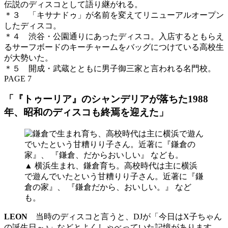
伝説のディスコとして語り継がれる。
＊３ 「キサナドゥ」が名前を変えてリニューアルオープン
したディスコ。
＊４ 渋谷・公園通りにあったディスコ。入店するともらえ
るサーフボードのキーチャームをバッグにつけている高校生
が大勢いた。
＊５ 開成・武蔵とともに男子御三家と言われる名門校。
PAGE 7
「『トゥーリア』のシャンデリアが落ちた1988
年、昭和のディスコも終焉を迎えた」
▲ 横浜生まれ、鎌倉育ち。高校時代は主に横浜
で遊んでいたという甘糟りり子さん。近著に『鎌
倉の家』、 『鎌倉だから、おいしい。』 など
も。
LEON
当時のディスコと言うと、DJが「今日はX子ちゃん
の誕生日～♪」などとよくしゃべっていた記憶があります。