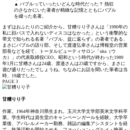
▲ バブルっていったいどんな時代だった？ 熱狂
のさなかにいた著者が精緻な記憶とともにバブル
を綴った名著。
まずはおふたりのご紹介から。甘糟りり子さんは「1990年の
私に顔パスで入れないディスコはなかった」という衝撃的な
帯文で知られる名著『バブル、盆に返らず』の著者である、
まさにバブルの語り部。そして渡邉弘幸さんは博報堂の営業
部長などを経て、トータルビューティサロン「uka（ウ
カ）」の代表取締役CEO。昭和という時代が終わった1989
年1月に甘糟さんは24歳、渡邉さんは23歳ですから、まさに
遊び盛りだったでしょうね。ちなみにお話を聞いた筆者は当
時、19歳でした。
PAGE 3
甘糟りり子
作家。1964年神奈川県生まれ。玉川大学文学部英米文学科卒
業。学生時代は資生堂のキャンペーンガールを経験。大学卒
業後、アパレルメーカー勤務、雑誌の編集アシスタントを経
て、執筆活動を開始させる。ファッション・グルメ・映画・