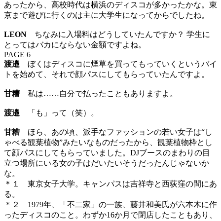
あったから、高校時代は横浜のディスコが多かったかな。東
京まで遊びに行くのは主に大学生になってからでしたね。
LEON
ちなみに入場料はどうしていたんですか？ 学生に
とってはバカにならない金額ですよね。
PAGE 6
渡邉
ぼくはディスコに煙草を買ってもっていくというバイ
トを始めて、それで顔パスにしてもらっていたんですよ。
甘糟
私は……自分で払ったこともありますよ。
渡邉
「も」って（笑）。
甘糟
ほら、あの頃、派手なファッションの若い女子は“し
ゃべる観葉植物”みたいなものだったから、観葉植物枠とし
て顔パスにしてもらっていました。DJブースのまわりの目
立つ場所にいる女の子はだいたいそうだったんじゃないか
な。
＊１ 東京女子大学。キャンパスは吉祥寺と西荻窪の間にあ
る。
＊２ 1979年、「不二家」の一族、藤井和美氏が六本木に作
ったディスコのこと。わずか16か月で閉店したこともあり、