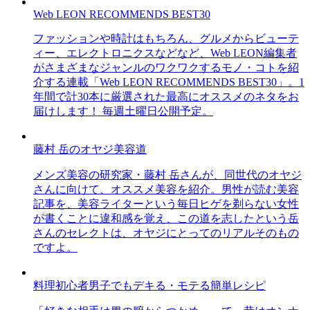
Web LEON RECOMMENDS BEST30
ファッションや時計はもちろん、グルメからビューテ
ィー、エレクトロニクスなどなど、Web LEON編集者
がさまざまなジャンルのワクワクするモノ・コトを紹
介する連載「Web LEON RECOMMENDS BEST30」。1
年間で計30本に厳選された最高にオススメのネタをお
届けします！ 毎週土曜日公開予定。
藤村 岳のオヤジ美容道
メンズ美容の研究家・藤村 岳さんが、同世代のオヤジ
さんに向けて、オススメ美容を紹介。男性が読む美容
記事を、美容ライターという毎日ヒゲを剃らない女性
が書くことに違和感を覚え、この道を志したという岳
さんのセレクトは、オヤジにとってのリアルそのもの
ですよ。
料理初心者男子でもデキる・モテる簡単レシピ