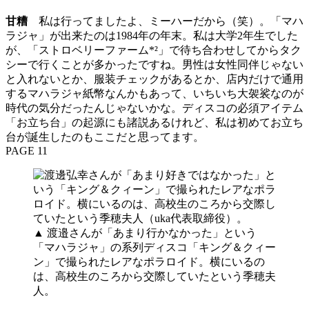
甘糟
私は行ってましたよ、ミーハーだから（笑）。「マハ
ラジャ」が出来たのは1984年の年末。私は大学2年生でした
が、「ストロベリーファーム*²」で待ち合わせしてからタク
シーで行くことが多かったですね。男性は女性同伴じゃない
と入れないとか、服装チェックがあるとか、店内だけで通用
するマハラジャ紙幣なんかもあって、いちいち大袈裟なのが
時代の気分だったんじゃないかな。ディスコの必須アイテム
「お立ち台」の起源にも諸説あるけれど、私は初めてお立ち
台が誕生したのもここだと思ってます。
PAGE 11
▲ 渡邉さんが「あまり行かなかった」という
「マハラジャ」の系列ディスコ「キング＆クィー
ン」で撮られたレアなポラロイド。横にいるの
は、高校生のころから交際していたという季穂夫
人。