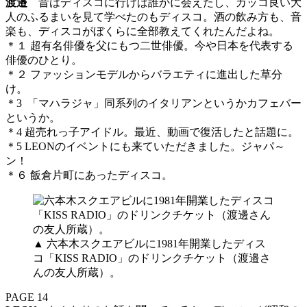
渡邉
昔はディスコに行けば誰かに会えたし、カッコ良い大
人のふるまいを見て学べたのもディスコ。酒の飲み方も、音
楽も、ディスコがぼくらに全部教えてくれたんだよね。
＊１ 超有名俳優を父にもつ二世俳優。今や日本を代表する
俳優のひとり。
＊２ ファッションモデルからバラエティに進出した草分
け。
＊3 「マハラジャ」同系列のイタリアンというかカフェバー
というか。
＊4 超売れっ子アイドル。最近、動画で復活したと話題に。
＊5 LEONのイベントにも来ていただきました。ジャパ～
ン！
＊６ 飯倉片町にあったディスコ。
▲ 六本木スクエアビルに1981年開業したディス
コ「KISS RADIO」のドリンクチケット（渡邉さ
んの友人所蔵）。
PAGE 14