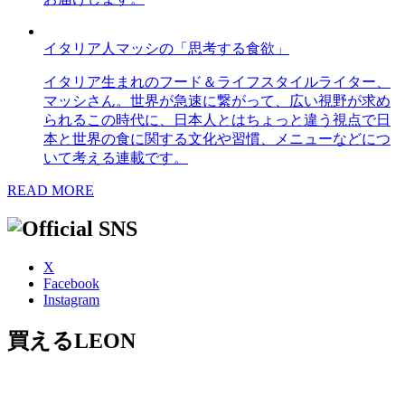
イタリア人マッシの「思考する食欲」
イタリア生まれのフード＆ライフスタイルライター、
マッシさん。世界が急速に繋がって、広い視野が求め
られるこの時代に、日本人とはちょっと違う視点で日
本と世界の食に関する文化や習慣、メニューなどにつ
いて考える連載です。
READ MORE
X
Facebook
Instagram
買えるLEON