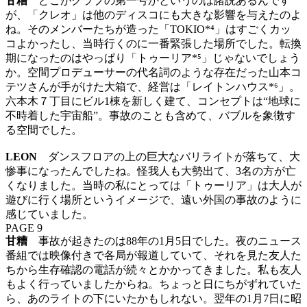
甘糟
どこがクラブの第一号かというのは諸説あるんです
が、「クレオ」は他のディスコにも大きな影響を与えたのよ
ね。そのメンバーたちが造った「TOKIO*⁴」はすごくカッ
コよかったし、当時行くのに一番緊張した場所でした。転換
期になったのはやっぱり「トゥーリア*⁵」じゃないでしょう
か。空間プロデューサーの代名詞のような存在だった山本コ
テツさんが手がけた大箱で、経営は「レイトンハウス*⁶」。
六本木７丁目にビル1棟を新しく建て、コンセプトは“地球に
不時着した宇宙船”。事故のことも含めて、バブルを象徴す
る空間でした。
LEON
ダンスフロアの上の巨大なバリライトが落ちて、大
惨事になったんでしたね。怪我人も大勢出て、3名の方が亡
くなりました。当時の私にとっては「トゥーリア」は大人が
遊びに行く場所というイメージで、遠い外国の事故のように
感じていました。
PAGE 9
甘糟
事故が起きたのは88年の1月5日でした。夜のニュース
番組では映像付きで各局が報道していて、それを見た友人た
ちから生存確認の電話が続々とかかってきました。私も友人
もよく行っていましたからね。ちょっと日にちがずれていた
ら、あのライトの下にいたかもしれない。翌年の1月7日に昭