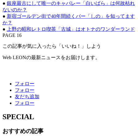
●
銀座最古にして唯一のキャバレー「白いばら」は何故枯れ
ないのか？
●
新宿ゴールデン街で40年間続くバー「しの」を知ってます
か？
●
上野の昭和レトロ喫茶「古城」はオトナのワンダーランド
PAGE 16
この記事が気に入ったら「いいね！」しよう
Web LEONの最新ニュースをお届けします。
フォロー
フォロー
友だち追加
フォロー
SPECIAL
おすすめの記事