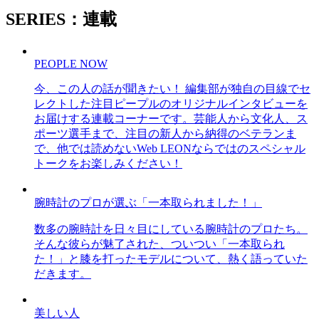
SERIES：連載
PEOPLE NOW
今、この人の話が聞きたい！ 編集部が独自の目線でセ
レクトした注目ピープルのオリジナルインタビューを
お届けする連載コーナーです。芸能人から文化人、ス
ポーツ選手まで、注目の新人から納得のベテランま
で、他では読めないWeb LEONならではのスペシャル
トークをお楽しみください！
腕時計のプロが選ぶ「一本取られました！」
数多の腕時計を日々目にしている腕時計のプロたち。
そんな彼らが魅了された、ついつい「一本取られ
た！」と膝を打ったモデルについて、熱く語っていた
だきます。
美しい人