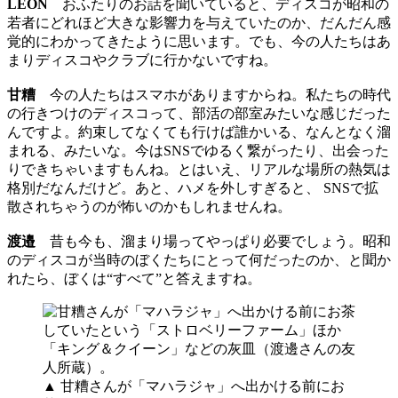
LEON
おふたりのお話を聞いていると、ディスコが昭和の
若者にどれほど大きな影響力を与えていたのか、だんだん感
覚的にわかってきたように思います。でも、今の人たちはあ
まりディスコやクラブに行かないですね。
甘糟
今の人たちはスマホがありますからね。私たちの時代
の行きつけのディスコって、部活の部室みたいな感じだった
んですよ。約束してなくても行けば誰かいる、なんとなく溜
まれる、みたいな。今はSNSでゆるく繋がったり、出会った
りできちゃいますもんね。とはいえ、リアルな場所の熱気は
格別だなんだけど。あと、ハメを外しすぎると、 SNSで拡
散されちゃうのが怖いのかもしれませんね。
渡邉
昔も今も、溜まり場ってやっぱり必要でしょう。昭和
のディスコが当時のぼくたちにとって何だったのか、と聞か
れたら、ぼくは“すべて”と答えますね。
▲ 甘糟さんが「マハラジャ」へ出かける前にお