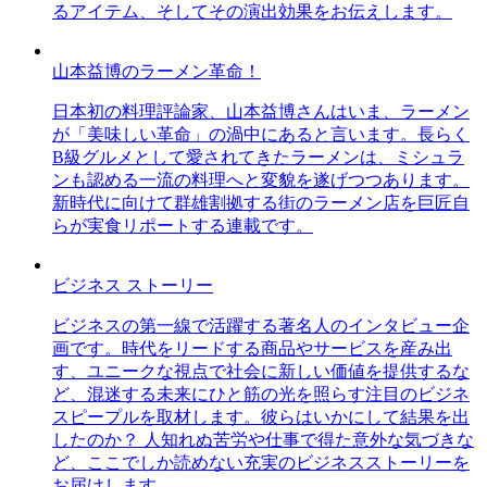
るアイテム、そしてその演出効果をお伝えします。
山本益博のラーメン革命！
日本初の料理評論家、山本益博さんはいま、ラーメン
が「美味しい革命」の渦中にあると言います。長らく
B級グルメとして愛されてきたラーメンは、ミシュラ
ンも認める一流の料理へと変貌を遂げつつあります。
新時代に向けて群雄割拠する街のラーメン店を巨匠自
らが実食リポートする連載です。
ビジネス ストーリー
ビジネスの第一線で活躍する著名人のインタビュー企
画です。時代をリードする商品やサービスを産み出
す、ユニークな視点で社会に新しい価値を提供するな
ど、混迷する未来にひと筋の光を照らす注目のビジネ
スピープルを取材します。彼らはいかにして結果を出
したのか？ 人知れぬ苦労や仕事で得た意外な気づきな
ど、ここでしか読めない充実のビジネスストーリーを
お届けします。