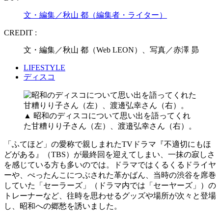
文・編集／秋山 都（編集者・ライター）
CREDIT :
文・編集／秋山 都（Web LEON）、写真／赤澤 昴
LIFESTYLE
ディスコ
▲ 昭和のディスコについて思い出を語ってくれ
た甘糟りり子さん（左）、渡邉弘幸さん（右）。
「ふてほど」の愛称で親しまれたTVドラマ『不適切にもほ
どがある』（TBS）が最終回を迎えてしまい、一抹の寂しさ
を感じている方も多いのでは。ドラマではくるくるドライヤ
ーや、ぺったんこにつぶされた革かばん、当時の渋谷を席巻
していた「セーラーズ」（ドラマ内では「セーヤーズ」）の
トレーナーなど、往時を思わせるグッズや場所が次々と登場
し、昭和への郷愁を誘いました。