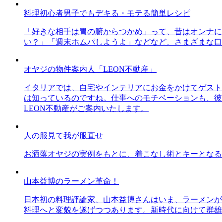
料理初心者男子でもデキる・モテる簡単レシピ
「好きな相手は胃の腑からつかめ」って、昔はオンナに
い？」「週末ホムパしようよ」などなど、さまざまな口
オヤジの物件案内人「LEON不動産」
イタリアでは、自宅やインテリアにお金をかけてゲスト
は知っているのですね。仕事へのモチベーションも、彼
LEON不動産がご案内いたします。
人の服見て我が服直せ
お洒落オヤジの実例をもとに、着こなし術とキーとなる
山本益博のラーメン革命！
日本初の料理評論家、山本益博さんはいま、ラーメンが
料理へと変貌を遂げつつあります。新時代に向けて群雄