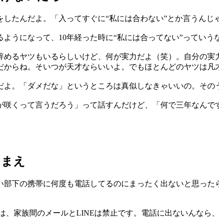
したんだよ。「入ってすぐに“私には合わない”とか言うんじ
ようになって、10年経った時に“私には合ってない”ってい
辞めるヤツもいるらしいけど、何が実力だよ（笑）。自分の実
だからね。そいつが天才ならいいよ。でもほとんどのヤツは凡
だよ。「ダメだな」というところは真似しなきゃいいの。その
が咲くって言うだろう」って話すんだけど、「何で三年なんで
ちまえ
部下の携帯に何度も電話してるのにまったく出ないと思ったら
は、家族間のメールとLINEは禁止です。電話に出ないんなら