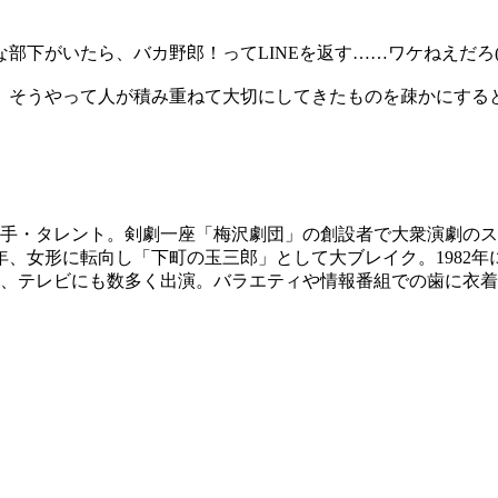
部下がいたら、バカ野郎！ってLINEを返す……ワケねえだろ(
そうやって人が積み重ねて大切にしてきたものを疎かにすると
優・歌手・タレント。剣劇一座「梅沢劇団」の創設者で大衆演劇の
76年、女形に転向し「下町の玉三郎」として大ブレイク。1982
ら、テレビにも数多く出演。バラエティや情報番組での歯に衣