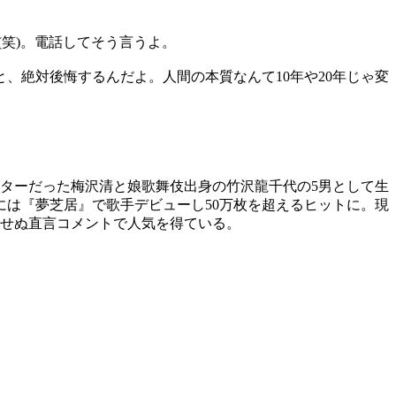
笑)。電話してそう言うよ。
、絶対後悔するんだよ。人間の本質なんて10年や20年じゃ変
スターだった梅沢清と娘歌舞伎出身の竹沢龍千代の5男として生
年には『夢芝居』で歌手デビューし50万枚を超えるヒットに。現
着せぬ直言コメントで人気を得ている。