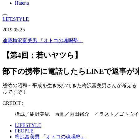
Hatena
LIFESTYLE
2019.05.25
連載
梅沢富美男 「オトコの魂喝塾」
【第4回：若いヤツら】
部下の携帯に電話したらLINEで返事
怒涛の昭和～平成を生き抜いてきた梅沢富美男さんが考える
ルですぞ！
CREDIT :
構成／紺野美紀 写真／内田裕介 イラスト／ゴトウイ
LIFESTYLE
PEOPLE
梅沢富美男 「オトコの魂喝塾」