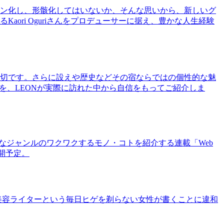
ン化し、形骸化してはいないか、そんな思いから、新しいグ
ri Oguriさんをプロデューサーに据え、豊かな人生経験
切です。さらに設えや歴史などその宿ならではの個性的な魅
を、LEONが実際に訪れた中から自信をもってご紹介しま
まなジャンルのワクワクするモノ・コトを紹介する連載「Web
公開予定。
美容ライターという毎日ヒゲを剃らない女性が書くことに違和