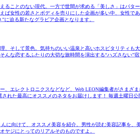
えることのない現代。一方で世間が求める「美しさ」はパター
ば女性の若さとボディを売りにした企画が多い中、女性であるKao
さ”に迫る新たなグラビア企画となります。
理、そして景色。気持ちのいい温泉と高いホスピタリティも大
そんな恋するふたりの大切な旅時間を演出する“ハズさない”宿
、エレクトロニクスなどなど、Web LEON編集者がさまざ
30本に厳選された最高にオススメのネタをお届けします！ 毎週土曜日
さんに向けて、オススメ美容を紹介。男性が読む美容記事を、
オヤジにとってのリアルそのものですよ。