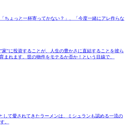
「ちょっと一杯寄ってかない？」、「今度一緒にアレ作らな
”家”に投資することが、人生の豊かさに直結することを彼ら
で育まれます。世の物件をモテるか否か！という目線で、
として愛されてきたラーメンは、ミシュランも認める一流の
す。