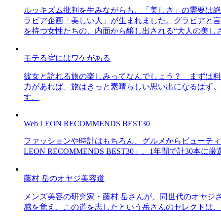
ルッキズム批判を生みながらも、「美しさ」の需要は絶
ラビア企画「美しい人」が生まれました。グラビアと言え
を持つ女性たちの、内面から醸し出される“大人の美し
モテる宿にはワケがある
彼女と訪れる旅の楽しみってなんでしょう？ まずは料
力があれば、旅はきっと素晴らしい思い出になるはず。
す。
Web LEON RECOMMENDS BEST30
ファッションや時計はもちろん、グルメからビューティー
LEON RECOMMENDS BEST30」。1年間で計
藤村 岳のオヤジ美容道
メンズ美容の研究家・藤村 岳さんが、同世代のオヤジ
感を覚え、この道を志したという岳さんのセレクトは、