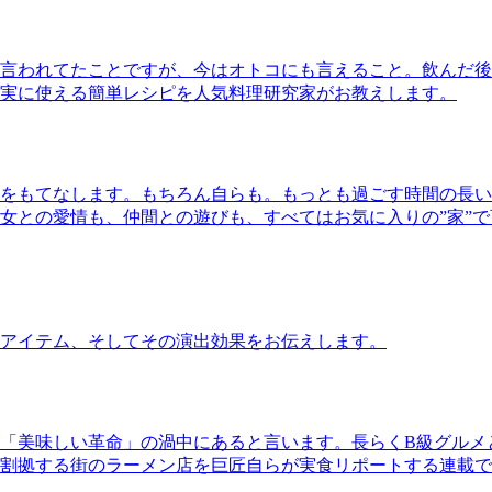
言われてたことですが、今はオトコにも言えること。飲んだ後
実に使える簡単レシピを人気料理研究家がお教えします。
をもてなします。もちろん自らも。もっとも過ごす時間の長い
女との愛情も、仲間との遊びも、すべてはお気に入りの”家”
アイテム、そしてその演出効果をお伝えします。
「美味しい革命」の渦中にあると言います。長らくB級グルメ
割拠する街のラーメン店を巨匠自らが実食リポートする連載で