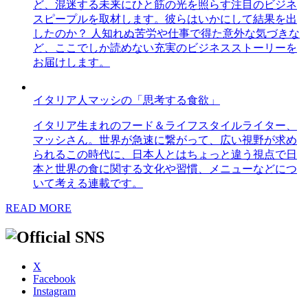
ど、混迷する未来にひと筋の光を照らす注目のビジネ
スピープルを取材します。彼らはいかにして結果を出
したのか？ 人知れぬ苦労や仕事で得た意外な気づきな
ど、ここでしか読めない充実のビジネスストーリーを
お届けします。
イタリア人マッシの「思考する食欲」
イタリア生まれのフード＆ライフスタイルライター、
マッシさん。世界が急速に繋がって、広い視野が求め
られるこの時代に、日本人とはちょっと違う視点で日
本と世界の食に関する文化や習慣、メニューなどにつ
いて考える連載です。
READ MORE
X
Facebook
Instagram