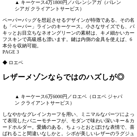
▲ キーケース4万1800円／バレンシアガ（バレン
シアガ クライアントサービス）
ペーパーバッグを想起させるデザインが特徴である、その名
も「ペーパー」ラインのキーケース。小さなサイズでも、パ
キッとお目立ちなネオングリーンの素材は、キメ細かいカー
フスキンで高級感も漂います。鍵は内側の金具を使えば、6
本分を収納可能。
PAGE 3
◆ ロエベ
レザーメゾンならではのハズしが◎
▲ キーケース6万6000円／ロエベ（ロエベ ジャパ
ン クライアントサービス）
しなやかなグレインカーフを用い、ミニマルなパーツによっ
て表現したバニーモチーフが、モダンで味わい深いキー＆カ
ードホルダー。愛嬌のある、ちょっとおとぼけな表情で、喜
ばれること間違いなしかと。シボが美しいレザーのラグジュ