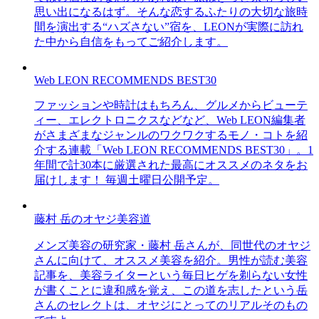
思い出になるはず。そんな恋するふたりの大切な旅時
間を演出する“ハズさない”宿を、LEONが実際に訪れ
た中から自信をもってご紹介します。
Web LEON RECOMMENDS BEST30
ファッションや時計はもちろん、グルメからビューテ
ィー、エレクトロニクスなどなど、Web LEON編集者
がさまざまなジャンルのワクワクするモノ・コトを紹
介する連載「Web LEON RECOMMENDS BEST30」。1
年間で計30本に厳選された最高にオススメのネタをお
届けします！ 毎週土曜日公開予定。
藤村 岳のオヤジ美容道
メンズ美容の研究家・藤村 岳さんが、同世代のオヤジ
さんに向けて、オススメ美容を紹介。男性が読む美容
記事を、美容ライターという毎日ヒゲを剃らない女性
が書くことに違和感を覚え、この道を志したという岳
さんのセレクトは、オヤジにとってのリアルそのもの