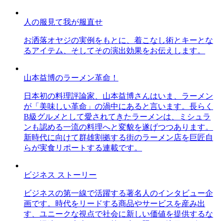
人の服見て我が服直せ
お洒落オヤジの実例をもとに、着こなし術とキーとな
るアイテム、そしてその演出効果をお伝えします。
山本益博のラーメン革命！
日本初の料理評論家、山本益博さんはいま、ラーメン
が「美味しい革命」の渦中にあると言います。長らく
B級グルメとして愛されてきたラーメンは、ミシュラ
ンも認める一流の料理へと変貌を遂げつつあります。
新時代に向けて群雄割拠する街のラーメン店を巨匠自
らが実食リポートする連載です。
ビジネス ストーリー
ビジネスの第一線で活躍する著名人のインタビュー企
画です。時代をリードする商品やサービスを産み出
す、ユニークな視点で社会に新しい価値を提供するな