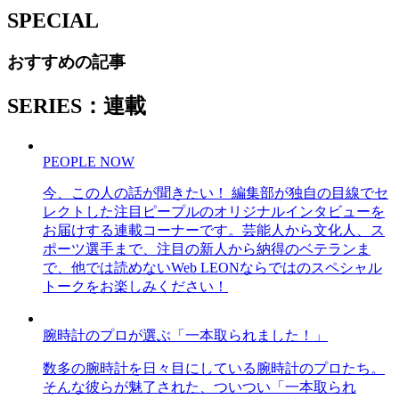
SPECIAL
おすすめの記事
SERIES：連載
PEOPLE NOW
今、この人の話が聞きたい！ 編集部が独自の目線でセ
レクトした注目ピープルのオリジナルインタビューを
お届けする連載コーナーです。芸能人から文化人、ス
ポーツ選手まで、注目の新人から納得のベテランま
で、他では読めないWeb LEONならではのスペシャル
トークをお楽しみください！
腕時計のプロが選ぶ「一本取られました！」
数多の腕時計を日々目にしている腕時計のプロたち。
そんな彼らが魅了された、ついつい「一本取られ