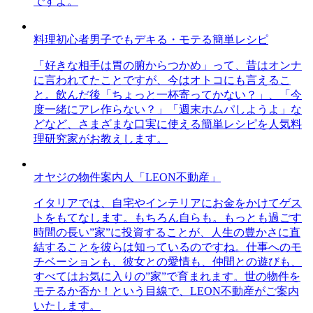
ですよ。
料理初心者男子でもデキる・モテる簡単レシピ
「好きな相手は胃の腑からつかめ」って、昔はオンナ
に言われてたことですが、今はオトコにも言えるこ
と。飲んだ後「ちょっと一杯寄ってかない？」、「今
度一緒にアレ作らない？」「週末ホムパしようよ」な
どなど、さまざまな口実に使える簡単レシピを人気料
理研究家がお教えします。
オヤジの物件案内人「LEON不動産」
イタリアでは、自宅やインテリアにお金をかけてゲス
トをもてなします。もちろん自らも。もっとも過ごす
時間の長い”家”に投資することが、人生の豊かさに直
結することを彼らは知っているのですね。仕事へのモ
チベーションも、彼女との愛情も、仲間との遊びも、
すべてはお気に入りの”家”で育まれます。世の物件を
モテるか否か！という目線で、LEON不動産がご案内
いたします。