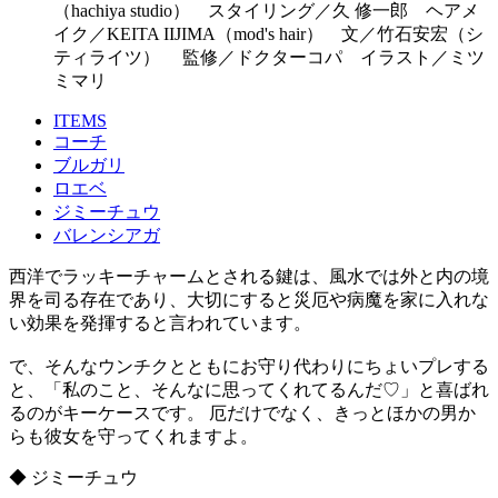
（hachiya studio） スタイリング／久 修一郎 ヘアメ
イク／KEITA IIJIMA（mod's hair） 文／竹石安宏（シ
ティライツ） 監修／ドクターコパ イラスト／ミツ
ミマリ
ITEMS
コーチ
ブルガリ
ロエベ
ジミーチュウ
バレンシアガ
西洋でラッキーチャームとされる鍵は、風水では外と内の境
界を司る存在であり、大切にすると災厄や病魔を家に入れな
い効果を発揮すると言われています。
で、そんなウンチクとともにお守り代わりにちょいプレする
と、「私のこと、そんなに思ってくれてるんだ♡」と喜ばれ
るのがキーケースです。 厄だけでなく、きっとほかの男か
らも彼女を守ってくれますよ。
◆ ジミーチュウ