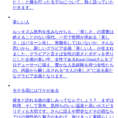
た！」と膝を打ったモデルについて、熱く語っていた
だきます。
美しい人
ルッキズム批判を生みながらも、「美しさ」の需要は
絶えることのない現代。一方で世間が求める「美し
さ」はパターン化し、形骸化してはいないか、そんな
思いから、新しいグラビア企画「美しい人」が生まれ
ました。グラビアと言えば女性の若さとボディを売り
にした企画が多い中、女性であるKaori Oguriさんをプ
ロデューサーに据え、豊かな人生経験を持つ女性たち
の、内面から醸し出される“大人の美しさ”に迫る新た
なグラビア企画となります。
モテる宿にはワケがある
彼女と訪れる旅の楽しみってなんでしょう？ まずは
料理、そして景色。気持ちのいい温泉と高いホスピタ
リティも大切です。さらに設えや歴史などその宿なら
ではの個性的な魅力があれば、旅はきっと素晴らしい