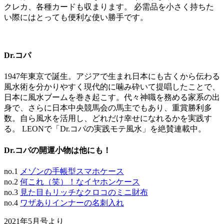
クレカ、各種カードも収まります。 必需品を小さく持ちた
い際にはとっても便利な使い勝手です。
Dr.コパ
1947年東京で誕生。アジアで生まれ日本にも古くから伝わる
風水術を分かりやすく現代的に噛み砕いて提唱したことで、
日本に風水ブームを巻き起こす。代々神職を務める家系の出
身で、さらに日本中央競馬会の馬主でもあり、重賞勝利多
数。自ら風水を活用し、どれだけ幸せになれるかを実践す
る。 LEONで「Dr.コパの実践モテ風水」を絶賛連載中。
Dr.コパの開運小物は他にも！
no.1
メゾンの手帳型スマホケース
no.2
何これ（笑）！なイヤホンケース
no.3
見た目もリッチなクロコのミニ財布
no.4
ワザありインナーの名刺入れ
2021年5月号より