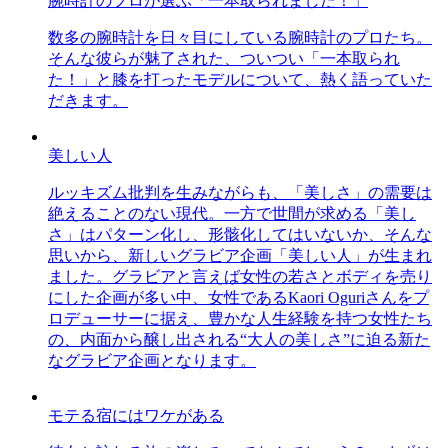
腕時計のプロが選ぶ「一本取られました！」
数多の腕時計を日々目にしている腕時計のプロたち。
そんな彼らが魅了された、ついつい「一本取られ
た！」と膝を打ったモデルについて、熱く語っていた
だきます。
美しい人
ルッキズム批判を生みながらも、「美しさ」の需要は
絶えることのない現代。一方で世間が求める「美し
さ」はパターン化し、形骸化してはいないか、そんな
思いから、新しいグラビア企画「美しい人」が生まれ
ました。グラビアと言えば女性の若さとボディを売り
にした企画が多い中、女性であるKaori Oguriさんをプ
ロデューサーに据え、豊かな人生経験を持つ女性たち
の、内面から醸し出される“大人の美しさ”に迫る新た
なグラビア企画となります。
モテる宿にはワケがある