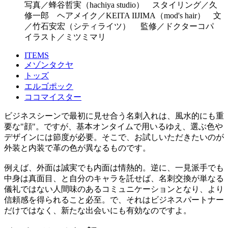
写真／蜂谷哲実（hachiya studio） スタイリング／久
修一郎 ヘアメイク／KEITA IIJIMA（mod's hair） 文
／竹石安宏（シティライツ） 監修／ドクターコパ
イラスト／ミツミマリ
ITEMS
メゾンタクヤ
トッズ
エルゴポック
ココマイスター
ビジネスシーンで最初に見せ合う名刺入れは、風水的にも重
要な"顔"。ですが、基本オンタイムで用いるゆえ、選ぶ色や
デザインには節度が必要。そこで、お試しいただきたいのが
外装と内装で革の色が異なるものです。
例えば、外面は誠実でも内面は情熱的。逆に、一見派手でも
中身は真面目、と自分のキャラを託せば、名刺交換が単なる
儀礼ではない人間味のあるコミュニケーションとなり、より
信頼感を得られること必至。で、それはビジネスパートナー
だけではなく、新たな出会いにも有効なのですよ。