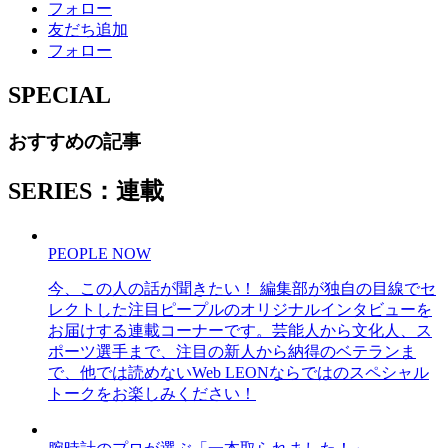
フォロー
友だち追加
フォロー
SPECIAL
おすすめの記事
SERIES：連載
PEOPLE NOW
今、この人の話が聞きたい！ 編集部が独自の目線でセ
レクトした注目ピープルのオリジナルインタビューを
お届けする連載コーナーです。芸能人から文化人、ス
ポーツ選手まで、注目の新人から納得のベテランま
で、他では読めないWeb LEONならではのスペシャル
トークをお楽しみください！