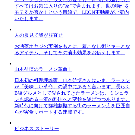
すべてはお気に入りの”家”で育まれます。世の物件を
モテるか否か！という目線で、LEON不動産がご案内
いたします。
人の服見て我が服直せ
お洒落オヤジの実例をもとに、着こなし術とキーとな
るアイテム、そしてその演出効果をお伝えします。
山本益博のラーメン革命！
日本初の料理評論家、山本益博さんはいま、ラーメン
が「美味しい革命」の渦中にあると言います。長らく
B級グルメとして愛されてきたラーメンは、ミシュラ
ンも認める一流の料理へと変貌を遂げつつあります。
新時代に向けて群雄割拠する街のラーメン店を巨匠自
らが実食リポートする連載です。
ビジネス ストーリー