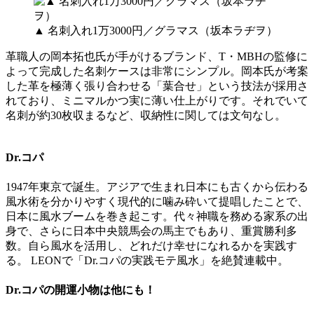
▲ 名刺入れ1万3000円／グラマス（坂本ラヂヲ）
革職人の岡本拓也氏が手がけるブランド、T・MBHの監修に
よって完成した名刺ケースは非常にシンプル。岡本氏が考案
した革を極薄く張り合わせる「葉合せ」という技法が採用さ
れており、ミニマルかつ実に薄い仕上がりです。それでいて
名刺が約30枚収まるなど、収納性に関しては文句なし。
Dr.コパ
1947年東京で誕生。アジアで生まれ日本にも古くから伝わる
風水術を分かりやすく現代的に噛み砕いて提唱したことで、
日本に風水ブームを巻き起こす。代々神職を務める家系の出
身で、さらに日本中央競馬会の馬主でもあり、重賞勝利多
数。自ら風水を活用し、どれだけ幸せになれるかを実践す
る。 LEONで「Dr.コパの実践モテ風水」を絶賛連載中。
Dr.コパの開運小物は他にも！