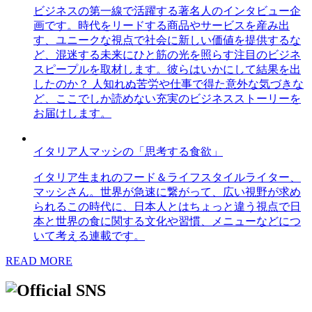
ビジネスの第一線で活躍する著名人のインタビュー企
画です。時代をリードする商品やサービスを産み出
す、ユニークな視点で社会に新しい価値を提供するな
ど、混迷する未来にひと筋の光を照らす注目のビジネ
スピープルを取材します。彼らはいかにして結果を出
したのか？ 人知れぬ苦労や仕事で得た意外な気づきな
ど、ここでしか読めない充実のビジネスストーリーを
お届けします。
イタリア人マッシの「思考する食欲」
イタリア生まれのフード＆ライフスタイルライター、
マッシさん。世界が急速に繋がって、広い視野が求め
られるこの時代に、日本人とはちょっと違う視点で日
本と世界の食に関する文化や習慣、メニューなどにつ
いて考える連載です。
READ MORE