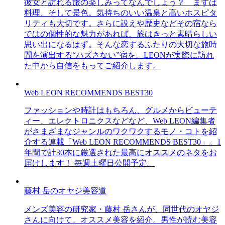
彼女と訪れる旅の楽しみってなんでしょう？ まずは
料理、そして景色。気持ちのいい温泉と高いホスピタ
リティも大切です。さらに設えや歴史などその宿なら
ではの個性的な魅力があれば、旅はきっと素晴らしい
思い出になるはず。そんな恋するふたりの大切な旅時
間を演出する“ハズさない”宿を、LEONが実際に訪れ
た中から自信をもってご紹介します。
Web LEON RECOMMENDS BEST30
ファッションや時計はもちろん、グルメからビューテ
ィー、エレクトロニクスなどなど、Web LEON編集者
がさまざまなジャンルのワクワクするモノ・コトを紹
介する連載「Web LEON RECOMMENDS BEST30」。1
年間で計30本に厳選された最高にオススメのネタをお
届けします！ 毎週土曜日公開予定。
藤村 岳のオヤジ美容道
メンズ美容の研究家・藤村 岳さんが、同世代のオヤジ
さんに向けて、オススメ美容を紹介。男性が読む美容