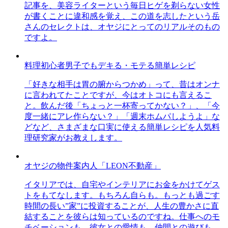
記事を、美容ライターという毎日ヒゲを剃らない女性
が書くことに違和感を覚え、この道を志したという岳
さんのセレクトは、オヤジにとってのリアルそのもの
ですよ。
料理初心者男子でもデキる・モテる簡単レシピ
「好きな相手は胃の腑からつかめ」って、昔はオンナ
に言われてたことですが、今はオトコにも言えるこ
と。飲んだ後「ちょっと一杯寄ってかない？」、「今
度一緒にアレ作らない？」「週末ホムパしようよ」な
どなど、さまざまな口実に使える簡単レシピを人気料
理研究家がお教えします。
オヤジの物件案内人「LEON不動産」
イタリアでは、自宅やインテリアにお金をかけてゲス
トをもてなします。もちろん自らも。もっとも過ごす
時間の長い”家”に投資することが、人生の豊かさに直
結することを彼らは知っているのですね。仕事へのモ
チベーションも、彼女との愛情も、仲間との遊びも、