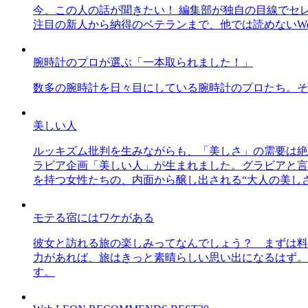
今、この人の話が聞きたい！ 編集部が独自の目線でセ
注目の新人から納得のベテランまで、他では読めないWe
腕時計のプロが選ぶ「一本取られました！」
数多の腕時計を日々目にしている腕時計のプロたち。そ
美しい人
ルッキズム批判を生みながらも、「美しさ」の需要は絶
ラビア企画「美しい人」が生まれました。グラビアと言え
を持つ女性たちの、内面から醸し出される“大人の美し
モテる宿にはワケがある
彼女と訪れる旅の楽しみってなんでしょう？ まずは料
力があれば、旅はきっと素晴らしい思い出になるはず。
す。