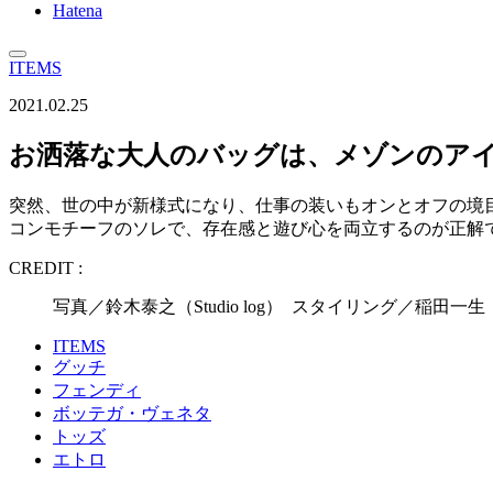
Hatena
ITEMS
2021.02.25
お洒落な大人のバッグは、メゾンのアイ
突然、世の中が新様式になり、仕事の装いもオンとオフの境
コンモチーフのソレで、存在感と遊び心を両立するのが正解
CREDIT :
写真／鈴木泰之（Studio log） スタイリング／稲田一生 文
ITEMS
グッチ
フェンディ
ボッテガ・ヴェネタ
トッズ
エトロ