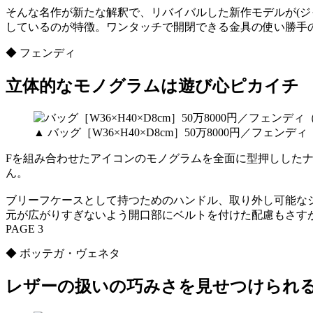
そんな名作が新たな解釈で、リバイバルした新作モデルが(ジャ
しているのが特徴。ワンタッチで開閉できる金具の使い勝手
◆ フェンディ
立体的なモノグラムは遊び心ピカイチ
▲ バッグ［W36×H40×D8cm］50万8000円／フェン
Fを組み合わせたアイコンのモノグラムを全面に型押しした
ん。
ブリーフケースとして持つためのハンドル、取り外し可能な
元が広がりすぎないよう開口部にベルトを付けた配慮もさす
PAGE 3
◆ ボッテガ・ヴェネタ
レザーの扱いの巧みさを見せつけられ