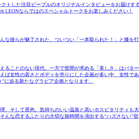
レクトした注目ピープルのオリジナルインタビューをお届けす
b LEONならではのスペシャルトークをお楽しみください！
んな彼らが魅了された、ついつい「一本取られた！」と膝を打
えることのない現代。一方で世間が求める「美しさ」はパター
ば女性の若さとボディを売りにした企画が多い中、女性であるKao
さ”に迫る新たなグラビア企画となります。
理、そして景色。気持ちのいい温泉と高いホスピタリティも大
そんな恋するふたりの大切な旅時間を演出する“ハズさない”宿