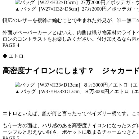
▲ バッグ［W27×H32×D5cm］27万2000円／ボッ
幅広のレザーを複雑に編むことで生まれた外見が、唯一無二
外面がペーパーカーフとはいえ、内側は織り物素材のライト
ロンのコントラストをお楽しみください。付け加えるなら内
PAGE 4
◆ エトロ
高密度ナイロンにします？ ジャカー
▲ バッグ［W37×H33×D13cm］８万3000円／エトロ
エトロといえば、誰が何と言ったってペイズリー柄です。こ
もう一方の面は、ハリ感のある高密度ナイロンになったスグ
ーシブルと思えない軽さ、ポケットに収まるチャームつきと
PAGE 5