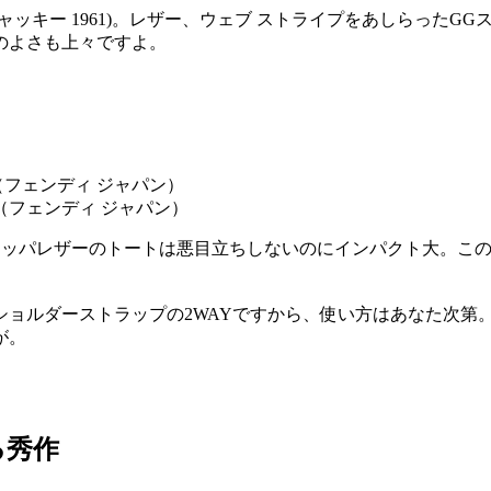
ッキー 1961)。レザー、ウェブ ストライプをあしらったG
のよさも上々ですよ。
ディ（フェンディ ジャパン）
ナッパレザーのトートは悪目立ちしないのにインパクト大。こ
ショルダーストラップの2WAYですから、使い方はあなた次第
が。
る秀作