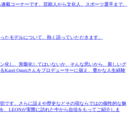
る連載コーナーです。芸能人から文化人、スポーツ選手まで、
ったモデルについて、熱く語っていただきます。
ン化し、形骸化してはいないか、そんな思いから、新しいグ
ri Oguriさんをプロデューサーに据え、豊かな人生経験
切です。さらに設えや歴史などその宿ならではの個性的な魅
を、LEONが実際に訪れた中から自信をもってご紹介しま