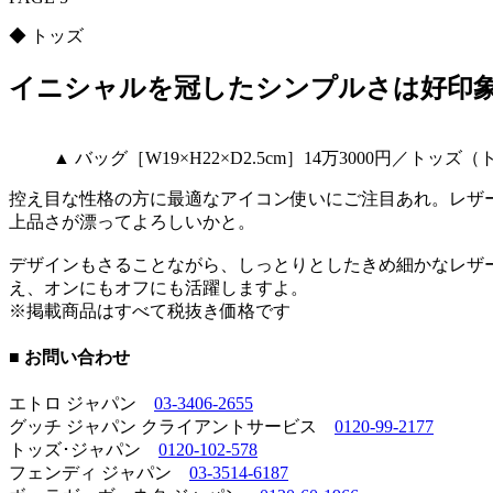
◆ トッズ
イニシャルを冠したシンプルさは好印
▲ バッグ［W19×H22×D2.5cm］14万3000円／トッ
控え目な性格の方に最適なアイコン使いにご注目あれ。レザ
上品さが漂ってよろしいかと。
デザインもさることながら、しっとりとしたきめ細かなレザ
え、オンにもオフにも活躍しますよ。
※掲載商品はすべて税抜き価格です
■ お問い合わせ
エトロ ジャパン
03-3406-2655
グッチ ジャパン クライアントサービス
0120-99-2177
トッズ･ジャパン
0120-102-578
フェンディ ジャパン
03-3514-6187