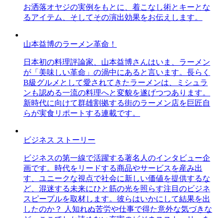
お洒落オヤジの実例をもとに、着こなし術とキーとな
るアイテム、そしてその演出効果をお伝えします。
山本益博のラーメン革命！
日本初の料理評論家、山本益博さんはいま、ラーメン
が「美味しい革命」の渦中にあると言います。長らく
B級グルメとして愛されてきたラーメンは、ミシュラ
ンも認める一流の料理へと変貌を遂げつつあります。
新時代に向けて群雄割拠する街のラーメン店を巨匠自
らが実食リポートする連載です。
ビジネス ストーリー
ビジネスの第一線で活躍する著名人のインタビュー企
画です。時代をリードする商品やサービスを産み出
す、ユニークな視点で社会に新しい価値を提供するな
ど、混迷する未来にひと筋の光を照らす注目のビジネ
スピープルを取材します。彼らはいかにして結果を出
したのか？ 人知れぬ苦労や仕事で得た意外な気づきな