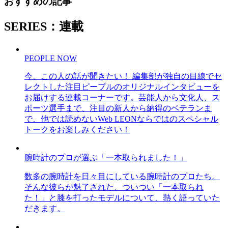
おすすめの記事
SERIES：連載
PEOPLE NOW
今、この人の話が聞きたい！ 編集部が独自の目線でセ
レクトした注目ピープルのオリジナルインタビューを
お届けする連載コーナーです。芸能人から文化人、ス
ポーツ選手まで、注目の新人から納得のベテランま
で、他では読めないWeb LEONならではのスペシャル
トークをお楽しみください！
腕時計のプロが選ぶ「一本取られました！」
数多の腕時計を日々目にしている腕時計のプロたち。
そんな彼らが魅了された、ついつい「一本取られ
た！」と膝を打ったモデルについて、熱く語っていた
だきます。