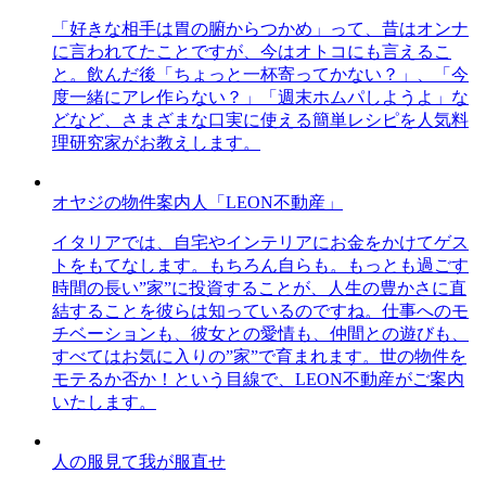
「好きな相手は胃の腑からつかめ」って、昔はオンナ
に言われてたことですが、今はオトコにも言えるこ
と。飲んだ後「ちょっと一杯寄ってかない？」、「今
度一緒にアレ作らない？」「週末ホムパしようよ」な
どなど、さまざまな口実に使える簡単レシピを人気料
理研究家がお教えします。
オヤジの物件案内人「LEON不動産」
イタリアでは、自宅やインテリアにお金をかけてゲス
トをもてなします。もちろん自らも。もっとも過ごす
時間の長い”家”に投資することが、人生の豊かさに直
結することを彼らは知っているのですね。仕事へのモ
チベーションも、彼女との愛情も、仲間との遊びも、
すべてはお気に入りの”家”で育まれます。世の物件を
モテるか否か！という目線で、LEON不動産がご案内
いたします。
人の服見て我が服直せ