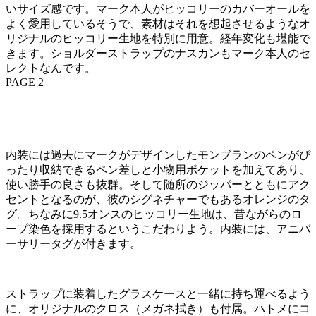
いサイズ感です。マーク本人がヒッコリーのカバーオールを
よく愛用しているそうで、素材はそれを想起させるようなオ
リジナルのヒッコリー生地を特別に用意。経年変化も堪能で
きます。ショルダーストラップのナスカンもマーク本人のセ
レクトなんです。
PAGE 2
内装には過去にマークがデザインしたモンブランのペンがぴ
ったり収納できるペン差しと小物用ポケットを加えてあり、
使い勝手の良さも抜群。そして随所のジッパーとともにアク
セントとなるのが、彼のシグネチャーでもあるオレンジのタ
グ。ちなみに9.5オンスのヒッコリー生地は、昔ながらのロ
ープ染色を採用するというこだわりよう。内装には、アニバ
ーサリータグが付きます。
ストラップに装着したグラスケースと一緒に持ち運べるよう
に、オリジナルのクロス（メガネ拭き）も付属。ハトメにコ