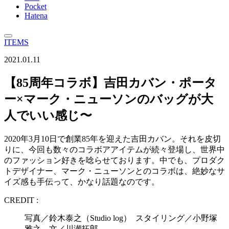
Pocket
Hatena
ITEMS
2021.01.11
【85周年コラボ】吉田カバン・ポータ
ー×マーク・ニューソンのバッグが大
人でいい感じ〜
2020年3月10日で創業85年を迎えた吉田カバン。それを皮切
りに、今回も数々のコラボアアイテムが続々登場し、世界中
のファッション好きを唸らせております。中でも、プロダク
トデザイナー、マーク・ニューソンとのコラボは、絶妙なサ
イズ感も手伝って、かなり話題なのです。
CREDIT :
写真／鈴木泰之（Studio log） スタイリング／小野塚
雅之 文／川瀬拓郎