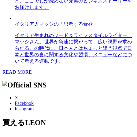
ど、ここでしか読めない充実のビジネスストーリーを
お届けします。
イタリア人マッシの「思考する食欲」
イタリア生まれのフード＆ライフスタイルライター、
マッシさん。世界が急速に繋がって、広い視野が求め
られるこの時代に、日本人とはちょっと違う視点で日
本と世界の食に関する文化や習慣、メニューなどにつ
いて考える連載です。
READ MORE
X
Facebook
Instagram
買えるLEON