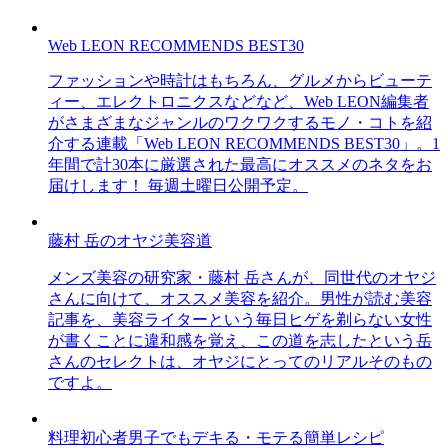
Web LEON RECOMMENDS BEST30
ファッションや時計はもちろん、グルメからビューテ
ィー、エレクトロニクスなどなど、Web LEON編集者
がさまざまなジャンルのワクワクするモノ・コトを紹
介する連載「Web LEON RECOMMENDS BEST30」。1
年間で計30本に厳選された最高にオススメのネタをお
届けします！ 毎週土曜日公開予定。
藤村 岳のオヤジ美容道
メンズ美容の研究家・藤村 岳さんが、同世代のオヤジ
さんに向けて、オススメ美容を紹介。男性が読む美容
記事を、美容ライターという毎日ヒゲを剃らない女性
が書くことに違和感を覚え、この道を志したという岳
さんのセレクトは、オヤジにとってのリアルそのもの
ですよ。
料理初心者男子でもデキる・モテる簡単レシピ