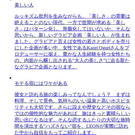
美しい人
ルッキズム批判を生みながらも、「美しさ」の需要は
絶えることのない現代。一方で世間が求める「美し
さ」はパターン化し、形骸化してはいないか、そんな
思いから、新しいグラビア企画「美しい人」が生まれ
ました。グラビアと言えば女性の若さとボディを売り
にした企画が多い中、女性であるKaori Oguriさんをプ
ロデューサーに据え、豊かな人生経験を持つ女性たち
の、内面から醸し出される“大人の美しさ”に迫る新た
なグラビア企画となります。
モテる宿にはワケがある
彼女と訪れる旅の楽しみってなんでしょう？ まずは
料理、そして景色。気持ちのいい温泉と高いホスピタ
リティも大切です。さらに設えや歴史などその宿なら
ではの個性的な魅力があれば、旅はきっと素晴らしい
思い出になるはず。そんな恋するふたりの大切な旅時
間を演出する“ハズさない”宿を、LEONが実際に訪れ
た中から自信をもってご紹介します。