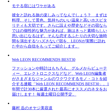
モテる宿にはワケがある
彼女と訪れる旅の楽しみってなんでしょう？ まずは
料理、そして景色。気持ちのいい温泉と高いホスピタ
リティも大切です。さらに設えや歴史などその宿なら
ではの個性的な魅力があれば、旅はきっと素晴らしい
思い出になるはず。そんな恋するふたりの大切な旅時
間を演出する“ハズさない”宿を、LEONが実際に訪れ
た中から自信をもってご紹介します。
Web LEON RECOMMENDS BEST30
ファッションや時計はもちろん、グルメからビューテ
ィー、エレクトロニクスなどなど、Web LEON編集者
がさまざまなジャンルのワクワクするモノ・コトを紹
介する連載「Web LEON RECOMMENDS BEST30」。1
年間で計30本に厳選された最高にオススメのネタをお
届けします！ 毎週土曜日公開予定。
藤村 岳のオヤジ美容道