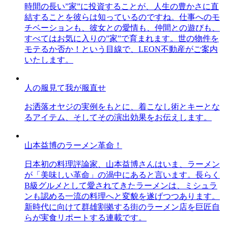
時間の長い”家”に投資することが、人生の豊かさに直
結することを彼らは知っているのですね。仕事へのモ
チベーションも、彼女との愛情も、仲間との遊びも、
すべてはお気に入りの”家”で育まれます。世の物件を
モテるか否か！という目線で、LEON不動産がご案内
いたします。
人の服見て我が服直せ
お洒落オヤジの実例をもとに、着こなし術とキーとな
るアイテム、そしてその演出効果をお伝えします。
山本益博のラーメン革命！
日本初の料理評論家、山本益博さんはいま、ラーメン
が「美味しい革命」の渦中にあると言います。長らく
B級グルメとして愛されてきたラーメンは、ミシュラ
ンも認める一流の料理へと変貌を遂げつつあります。
新時代に向けて群雄割拠する街のラーメン店を巨匠自
らが実食リポートする連載です。