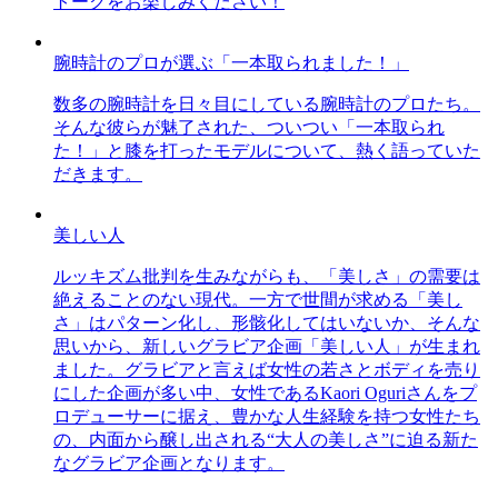
トークをお楽しみください！
腕時計のプロが選ぶ「一本取られました！」
数多の腕時計を日々目にしている腕時計のプロたち。
そんな彼らが魅了された、ついつい「一本取られ
た！」と膝を打ったモデルについて、熱く語っていた
だきます。
美しい人
ルッキズム批判を生みながらも、「美しさ」の需要は
絶えることのない現代。一方で世間が求める「美し
さ」はパターン化し、形骸化してはいないか、そんな
思いから、新しいグラビア企画「美しい人」が生まれ
ました。グラビアと言えば女性の若さとボディを売り
にした企画が多い中、女性であるKaori Oguriさんをプ
ロデューサーに据え、豊かな人生経験を持つ女性たち
の、内面から醸し出される“大人の美しさ”に迫る新た
なグラビア企画となります。