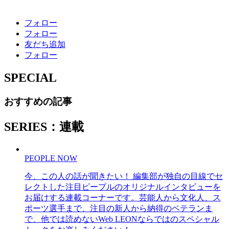
フォロー
フォロー
友だち追加
フォロー
SPECIAL
おすすめの記事
SERIES：連載
PEOPLE NOW
今、この人の話が聞きたい！ 編集部が独自の目線でセ
レクトした注目ピープルのオリジナルインタビューを
お届けする連載コーナーです。芸能人から文化人、ス
ポーツ選手まで、注目の新人から納得のベテランま
で、他では読めないWeb LEONならではのスペシャル