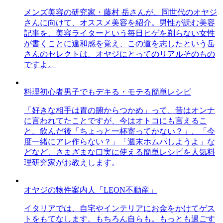
メンズ美容の研究家・藤村 岳さんが、同世代のオヤジ
さんに向けて、オススメ美容を紹介。男性が読む美容
記事を、美容ライターという毎日ヒゲを剃らない女性
が書くことに違和感を覚え、この道を志したという岳
さんのセレクトは、オヤジにとってのリアルそのもの
ですよ。
料理初心者男子でもデキる・モテる簡単レシピ
「好きな相手は胃の腑からつかめ」って、昔はオンナ
に言われてたことですが、今はオトコにも言えるこ
と。飲んだ後「ちょっと一杯寄ってかない？」、「今
度一緒にアレ作らない？」「週末ホムパしようよ」な
どなど、さまざまな口実に使える簡単レシピを人気料
理研究家がお教えします。
オヤジの物件案内人「LEON不動産」
イタリアでは、自宅やインテリアにお金をかけてゲス
トをもてなします。もちろん自らも。もっとも過ごす