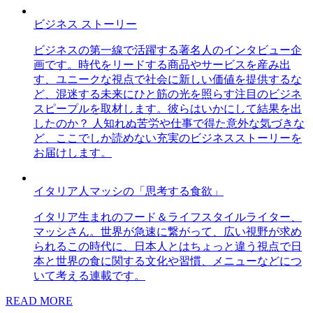
ビジネス ストーリー
ビジネスの第一線で活躍する著名人のインタビュー企
画です。時代をリードする商品やサービスを産み出
す、ユニークな視点で社会に新しい価値を提供するな
ど、混迷する未来にひと筋の光を照らす注目のビジネ
スピープルを取材します。彼らはいかにして結果を出
したのか？ 人知れぬ苦労や仕事で得た意外な気づきな
ど、ここでしか読めない充実のビジネスストーリーを
お届けします。
イタリア人マッシの「思考する食欲」
イタリア生まれのフード＆ライフスタイルライター、
マッシさん。世界が急速に繋がって、広い視野が求め
られるこの時代に、日本人とはちょっと違う視点で日
本と世界の食に関する文化や習慣、メニューなどにつ
いて考える連載です。
READ MORE