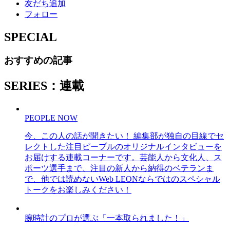
友だち追加
フォロー
SPECIAL
おすすめの記事
SERIES：連載
PEOPLE NOW
今、この人の話が聞きたい！ 編集部が独自の目線でセ
レクトした注目ピープルのオリジナルインタビューを
お届けする連載コーナーです。芸能人から文化人、ス
ポーツ選手まで、注目の新人から納得のベテランま
で、他では読めないWeb LEONならではのスペシャル
トークをお楽しみください！
腕時計のプロが選ぶ「一本取られました！」