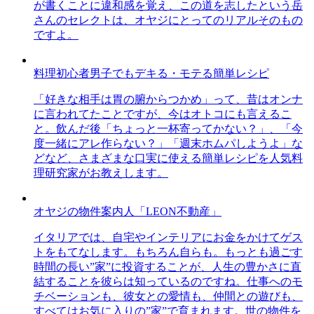
が書くことに違和感を覚え、この道を志したという岳
さんのセレクトは、オヤジにとってのリアルそのもの
ですよ。
料理初心者男子でもデキる・モテる簡単レシピ
「好きな相手は胃の腑からつかめ」って、昔はオンナ
に言われてたことですが、今はオトコにも言えるこ
と。飲んだ後「ちょっと一杯寄ってかない？」、「今
度一緒にアレ作らない？」「週末ホムパしようよ」な
どなど、さまざまな口実に使える簡単レシピを人気料
理研究家がお教えします。
オヤジの物件案内人「LEON不動産」
イタリアでは、自宅やインテリアにお金をかけてゲス
トをもてなします。もちろん自らも。もっとも過ごす
時間の長い”家”に投資することが、人生の豊かさに直
結することを彼らは知っているのですね。仕事へのモ
チベーションも、彼女との愛情も、仲間との遊びも、
すべてはお気に入りの”家”で育まれます。世の物件を