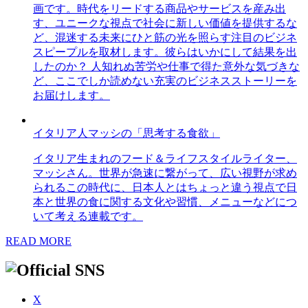
画です。時代をリードする商品やサービスを産み出
す、ユニークな視点で社会に新しい価値を提供するな
ど、混迷する未来にひと筋の光を照らす注目のビジネ
スピープルを取材します。彼らはいかにして結果を出
したのか？ 人知れぬ苦労や仕事で得た意外な気づきな
ど、ここでしか読めない充実のビジネスストーリーを
お届けします。
イタリア人マッシの「思考する食欲」
イタリア生まれのフード＆ライフスタイルライター、
マッシさん。世界が急速に繋がって、広い視野が求め
られるこの時代に、日本人とはちょっと違う視点で日
本と世界の食に関する文化や習慣、メニューなどにつ
いて考える連載です。
READ MORE
X