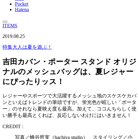
Pocket
Hatena
ITEMS
2019.08.25
特集
大人は夏を遊ぶ！
吉田カバン・ポーター スタンド オリジ
ナルのメッシュバッグは、夏レジャー
にぴったりッス！
レジャーやスポーツで大活躍するメッシュ地のスケスケカバ
ンといえばトレンドの筆頭ですが、蛍光色が眩しい「ポータ
ー」のそれなら夏映え度も最高。加えて、ココんちらしく使
い勝手も最高とくれば、反応しないわけにはいきません！
CREDIT :
写真／蜂谷哲実（hachiya studio） スタイリング／小