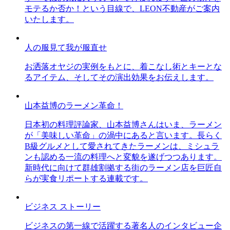
モテるか否か！という目線で、LEON不動産がご案内
いたします。
人の服見て我が服直せ
お洒落オヤジの実例をもとに、着こなし術とキーとな
るアイテム、そしてその演出効果をお伝えします。
山本益博のラーメン革命！
日本初の料理評論家、山本益博さんはいま、ラーメン
が「美味しい革命」の渦中にあると言います。長らく
B級グルメとして愛されてきたラーメンは、ミシュラ
ンも認める一流の料理へと変貌を遂げつつあります。
新時代に向けて群雄割拠する街のラーメン店を巨匠自
らが実食リポートする連載です。
ビジネス ストーリー
ビジネスの第一線で活躍する著名人のインタビュー企