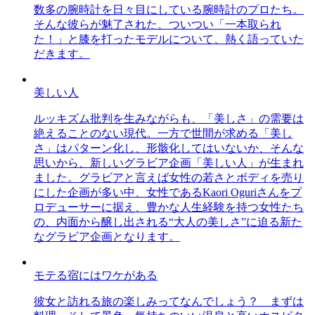
数多の腕時計を日々目にしている腕時計のプロたち。
そんな彼らが魅了された、ついつい「一本取られ
た！」と膝を打ったモデルについて、熱く語っていた
だきます。
美しい人
ルッキズム批判を生みながらも、「美しさ」の需要は
絶えることのない現代。一方で世間が求める「美し
さ」はパターン化し、形骸化してはいないか、そんな
思いから、新しいグラビア企画「美しい人」が生まれ
ました。グラビアと言えば女性の若さとボディを売り
にした企画が多い中、女性であるKaori Oguriさんをプ
ロデューサーに据え、豊かな人生経験を持つ女性たち
の、内面から醸し出される“大人の美しさ”に迫る新た
なグラビア企画となります。
モテる宿にはワケがある
彼女と訪れる旅の楽しみってなんでしょう？ まずは