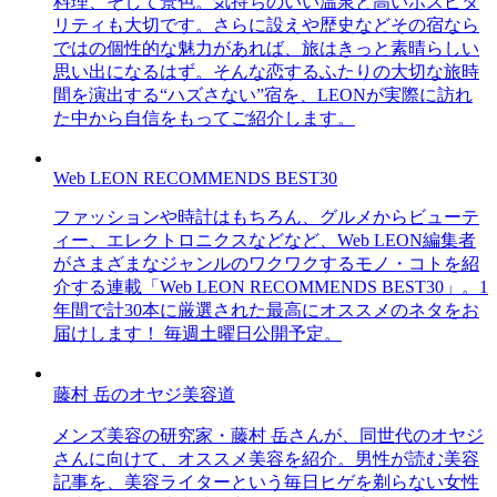
料理、そして景色。気持ちのいい温泉と高いホスピタ
リティも大切です。さらに設えや歴史などその宿なら
ではの個性的な魅力があれば、旅はきっと素晴らしい
思い出になるはず。そんな恋するふたりの大切な旅時
間を演出する“ハズさない”宿を、LEONが実際に訪れ
た中から自信をもってご紹介します。
Web LEON RECOMMENDS BEST30
ファッションや時計はもちろん、グルメからビューテ
ィー、エレクトロニクスなどなど、Web LEON編集者
がさまざまなジャンルのワクワクするモノ・コトを紹
介する連載「Web LEON RECOMMENDS BEST30」。1
年間で計30本に厳選された最高にオススメのネタをお
届けします！ 毎週土曜日公開予定。
藤村 岳のオヤジ美容道
メンズ美容の研究家・藤村 岳さんが、同世代のオヤジ
さんに向けて、オススメ美容を紹介。男性が読む美容
記事を、美容ライターという毎日ヒゲを剃らない女性