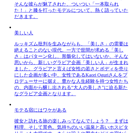
そんな彼らが魅了された、ついつい「一本取られ
た！」と膝を打ったモデルについて、熱く語っていた
だきます。
美しい人
ルッキズム批判を生みながらも、「美しさ」の需要は
絶えることのない現代。一方で世間が求める「美し
さ」はパターン化し、形骸化してはいないか、そんな
思いから、新しいグラビア企画「美しい人」が生まれ
ました。グラビアと言えば女性の若さとボディを売り
にした企画が多い中、女性であるKaori Oguriさんをプ
ロデューサーに据え、豊かな人生経験を持つ女性たち
の、内面から醸し出される“大人の美しさ”に迫る新た
なグラビア企画となります。
モテる宿にはワケがある
彼女と訪れる旅の楽しみってなんでしょう？ まずは
料理、そして景色。気持ちのいい温泉と高いホスピタ