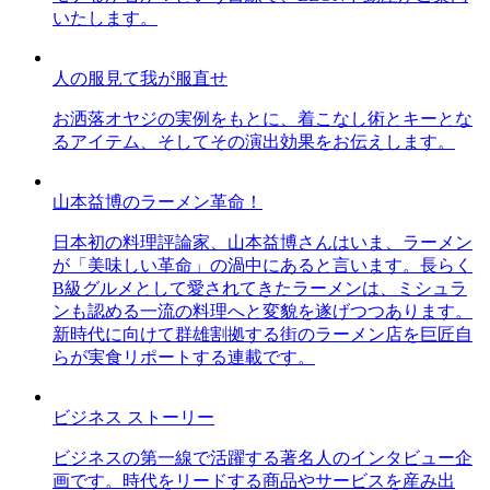
いたします。
人の服見て我が服直せ
お洒落オヤジの実例をもとに、着こなし術とキーとな
るアイテム、そしてその演出効果をお伝えします。
山本益博のラーメン革命！
日本初の料理評論家、山本益博さんはいま、ラーメン
が「美味しい革命」の渦中にあると言います。長らく
B級グルメとして愛されてきたラーメンは、ミシュラ
ンも認める一流の料理へと変貌を遂げつつあります。
新時代に向けて群雄割拠する街のラーメン店を巨匠自
らが実食リポートする連載です。
ビジネス ストーリー
ビジネスの第一線で活躍する著名人のインタビュー企
画です。時代をリードする商品やサービスを産み出