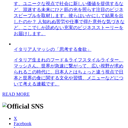
す、ユニークな視点で社会に新しい価値を提供するな
ど、混迷する未来にひと筋の光を照らす注目のビジネ
スピープルを取材します。彼らはいかにして結果を出
したのか？ 人知れぬ苦労や仕事で得た意外な気づきな
ど、ここでしか読めない充実のビジネスストーリーを
お届けします。
イタリア人マッシの「思考する食欲」
イタリア生まれのフード＆ライフスタイルライター、
マッシさん。世界が急速に繋がって、広い視野が求め
られるこの時代に、日本人とはちょっと違う視点で日
本と世界の食に関する文化や習慣、メニューなどにつ
いて考える連載です。
READ MORE
X
Facebook