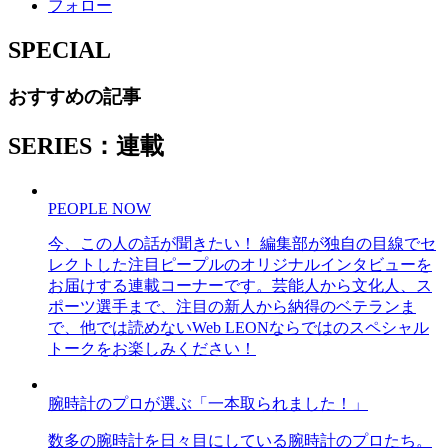
フォロー
SPECIAL
おすすめの記事
SERIES：連載
PEOPLE NOW
今、この人の話が聞きたい！ 編集部が独自の目線でセ
レクトした注目ピープルのオリジナルインタビューを
お届けする連載コーナーです。芸能人から文化人、ス
ポーツ選手まで、注目の新人から納得のベテランま
で、他では読めないWeb LEONならではのスペシャル
トークをお楽しみください！
腕時計のプロが選ぶ「一本取られました！」
数多の腕時計を日々目にしている腕時計のプロたち。