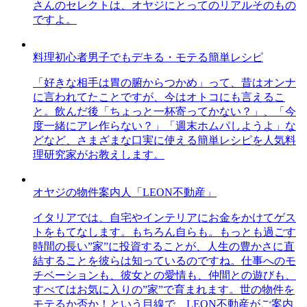
さんのセレクトは、オヤジにとってのリアルそのもの
ですよ。
料理初心者男子でもデキる・モテる簡単レシピ
「好きな相手は胃の腑からつかめ」って、昔はオンナ
に言われてたことですが、今はオトコにも言えるこ
と。飲んだ後「ちょっと一杯寄ってかない？」、「今
度一緒にアレ作らない？」「週末ホムパしようよ」な
どなど、さまざまな口実に使える簡単レシピを人気料
理研究家がお教えします。
オヤジの物件案内人「LEON不動産」
イタリアでは、自宅やインテリアにお金をかけてゲス
トをもてなします。もちろん自らも。もっとも過ごす
時間の長い”家”に投資することが、人生の豊かさに直
結することを彼らは知っているのですね。仕事へのモ
チベーションも、彼女との愛情も、仲間との遊びも、
すべてはお気に入りの”家”で育まれます。世の物件を
モテるか否か！という目線で、LEON不動産がご案内