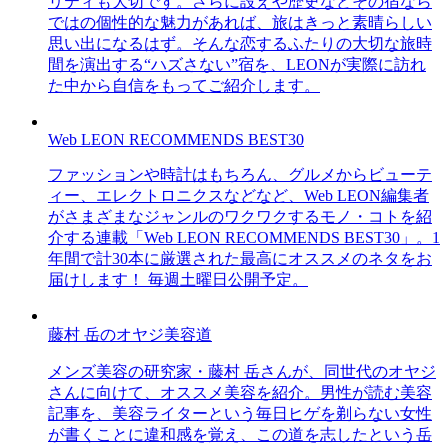
リティも大切です。さらに設えや歴史などその宿なら
ではの個性的な魅力があれば、旅はきっと素晴らしい
思い出になるはず。そんな恋するふたりの大切な旅時
間を演出する“ハズさない”宿を、LEONが実際に訪れ
た中から自信をもってご紹介します。
Web LEON RECOMMENDS BEST30
ファッションや時計はもちろん、グルメからビューテ
ィー、エレクトロニクスなどなど、Web LEON編集者
がさまざまなジャンルのワクワクするモノ・コトを紹
介する連載「Web LEON RECOMMENDS BEST30」。1
年間で計30本に厳選された最高にオススメのネタをお
届けします！ 毎週土曜日公開予定。
藤村 岳のオヤジ美容道
メンズ美容の研究家・藤村 岳さんが、同世代のオヤジ
さんに向けて、オススメ美容を紹介。男性が読む美容
記事を、美容ライターという毎日ヒゲを剃らない女性
が書くことに違和感を覚え、この道を志したという岳