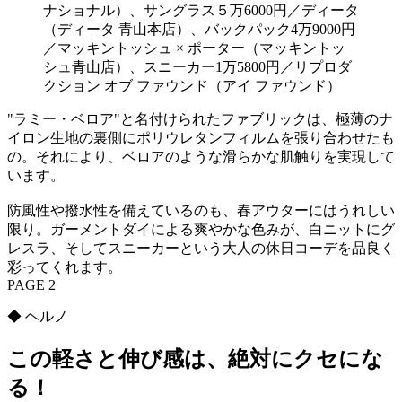
ナショナル）、サングラス５万6000円／ディータ
（ディータ 青山本店）、バックパック4万9000円
／マッキントッシュ × ポーター（マッキントッ
シュ青山店）、スニーカー1万5800円／リプロダ
クション オブ ファウンド（アイ ファウンド）
"ラミー・ベロア"と名付けられたファブリックは、極薄のナ
イロン生地の裏側にポリウレタンフィルムを張り合わせたも
の。それにより、ベロアのような滑らかな肌触りを実現して
います。
防風性や撥水性を備えているのも、春アウターにはうれしい
限り。ガーメントダイによる爽やかな色みが、白ニットにグ
レスラ、そしてスニーカーという大人の休日コーデを品良く
彩ってくれます。
PAGE 2
◆ ヘルノ
この軽さと伸び感は、絶対にクセにな
る！