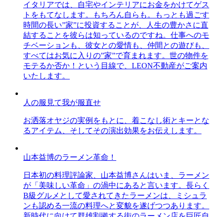
イタリアでは、自宅やインテリアにお金をかけてゲス
トをもてなします。もちろん自らも。もっとも過ごす
時間の長い”家”に投資することが、人生の豊かさに直
結することを彼らは知っているのですね。仕事へのモ
チベーションも、彼女との愛情も、仲間との遊びも、
すべてはお気に入りの”家”で育まれます。世の物件を
モテるか否か！という目線で、LEON不動産がご案内
いたします。
人の服見て我が服直せ
お洒落オヤジの実例をもとに、着こなし術とキーとな
るアイテム、そしてその演出効果をお伝えします。
山本益博のラーメン革命！
日本初の料理評論家、山本益博さんはいま、ラーメン
が「美味しい革命」の渦中にあると言います。長らく
B級グルメとして愛されてきたラーメンは、ミシュラ
ンも認める一流の料理へと変貌を遂げつつあります。
新時代に向けて群雄割拠する街のラーメン店を巨匠自