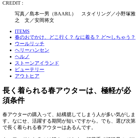
CREDIT :
写真／島本一男（BAARL） スタイリング／小野塚雅
之 文／安岡将文
ITEMS
春のおでかけ、どこ行く？ なに着る？ ど〜しちゃう？
ウールリッチ
ヘリーハンセン
ヘルノ
ストーンアイランド
ピューテリー
アウトヒア
長く着られる春アウターは、極軽が必
須条件
春アウターの購入って、結構臆してしまう人が多い気がしま
す。なにせ、活躍する期間が短いですから。でも、選び次第
で長く着られる春アウターはあるんです。