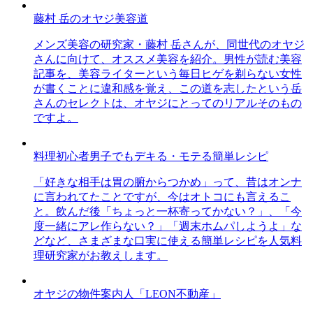
藤村 岳のオヤジ美容道
メンズ美容の研究家・藤村 岳さんが、同世代のオヤジ
さんに向けて、オススメ美容を紹介。男性が読む美容
記事を、美容ライターという毎日ヒゲを剃らない女性
が書くことに違和感を覚え、この道を志したという岳
さんのセレクトは、オヤジにとってのリアルそのもの
ですよ。
料理初心者男子でもデキる・モテる簡単レシピ
「好きな相手は胃の腑からつかめ」って、昔はオンナ
に言われてたことですが、今はオトコにも言えるこ
と。飲んだ後「ちょっと一杯寄ってかない？」、「今
度一緒にアレ作らない？」「週末ホムパしようよ」な
どなど、さまざまな口実に使える簡単レシピを人気料
理研究家がお教えします。
オヤジの物件案内人「LEON不動産」