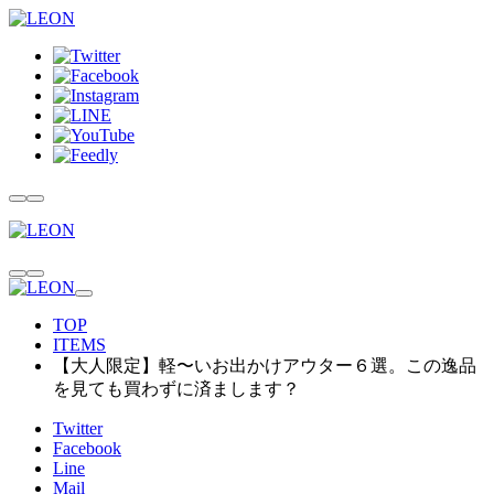
TOP
ITEMS
【大人限定】軽〜いお出かけアウター６選。この逸品
を見ても買わずに済まします？
Twitter
Facebook
Line
Mail