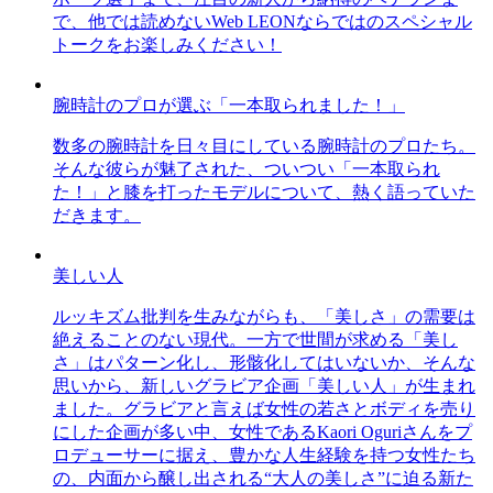
で、他では読めないWeb LEONならではのスペシャル
トークをお楽しみください！
腕時計のプロが選ぶ「一本取られました！」
数多の腕時計を日々目にしている腕時計のプロたち。
そんな彼らが魅了された、ついつい「一本取られ
た！」と膝を打ったモデルについて、熱く語っていた
だきます。
美しい人
ルッキズム批判を生みながらも、「美しさ」の需要は
絶えることのない現代。一方で世間が求める「美し
さ」はパターン化し、形骸化してはいないか、そんな
思いから、新しいグラビア企画「美しい人」が生まれ
ました。グラビアと言えば女性の若さとボディを売り
にした企画が多い中、女性であるKaori Oguriさんをプ
ロデューサーに据え、豊かな人生経験を持つ女性たち
の、内面から醸し出される“大人の美しさ”に迫る新た