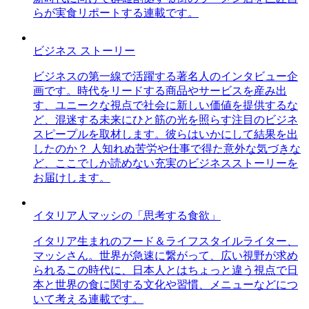
らが実食リポートする連載です。
ビジネス ストーリー
ビジネスの第一線で活躍する著名人のインタビュー企
画です。時代をリードする商品やサービスを産み出
す、ユニークな視点で社会に新しい価値を提供するな
ど、混迷する未来にひと筋の光を照らす注目のビジネ
スピープルを取材します。彼らはいかにして結果を出
したのか？ 人知れぬ苦労や仕事で得た意外な気づきな
ど、ここでしか読めない充実のビジネスストーリーを
お届けします。
イタリア人マッシの「思考する食欲」
イタリア生まれのフード＆ライフスタイルライター、
マッシさん。世界が急速に繋がって、広い視野が求め
られるこの時代に、日本人とはちょっと違う視点で日
本と世界の食に関する文化や習慣、メニューなどにつ
いて考える連載です。