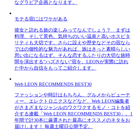
なグラビア企画となります。
モテる宿にはワケがある
彼女と訪れる旅の楽しみってなんでしょう？ まずは
料理、そして景色。気持ちのいい温泉と高いホスピタ
リティも大切です。さらに設えや歴史などその宿なら
ではの個性的な魅力があれば、旅はきっと素晴らしい
思い出になるはず。そんな恋するふたりの大切な旅時
間を演出する“ハズさない”宿を、LEONが実際に訪れ
た中から自信をもってご紹介します。
Web LEON RECOMMENDS BEST30
ファッションや時計はもちろん、グルメからビューテ
ィー、エレクトロニクスなどなど、Web LEON編集者
がさまざまなジャンルのワクワクするモノ・コトを紹
介する連載「Web LEON RECOMMENDS BEST30」。1
年間で計30本に厳選された最高にオススメのネタをお
届けします！ 毎週土曜日公開予定。