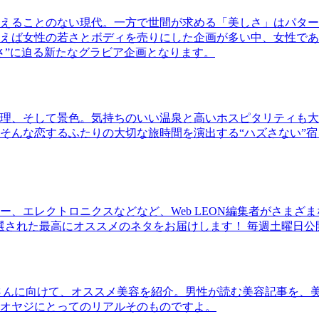
えることのない現代。一方で世間が求める「美しさ」はパター
ば女性の若さとボディを売りにした企画が多い中、女性であるKao
さ”に迫る新たなグラビア企画となります。
理、そして景色。気持ちのいい温泉と高いホスピタリティも大
そんな恋するふたりの大切な旅時間を演出する“ハズさない”宿
、エレクトロニクスなどなど、Web LEON編集者がさまざ
30本に厳選された最高にオススメのネタをお届けします！ 毎週土曜日
さんに向けて、オススメ美容を紹介。男性が読む美容記事を、
オヤジにとってのリアルそのものですよ。