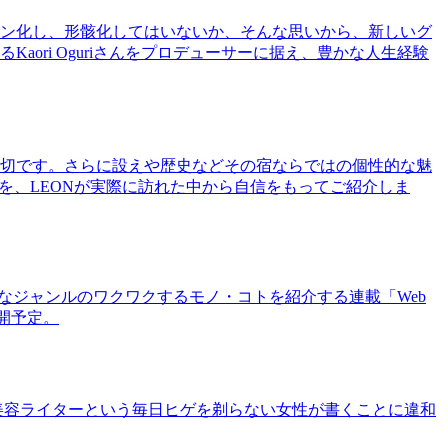
ン化し、形骸化してはいないか、そんな思いから、新しいグ
ri Oguriさんをプロデューサーに据え、豊かな人生経験
切です。さらに設えや歴史などその宿ならではの個性的な魅
を、LEONが実際に訪れた中から自信をもってご紹介しま
まなジャンルのワクワクするモノ・コトを紹介する連載「Web
公開予定。
美容ライターという毎日ヒゲを剃らない女性が書くことに違和