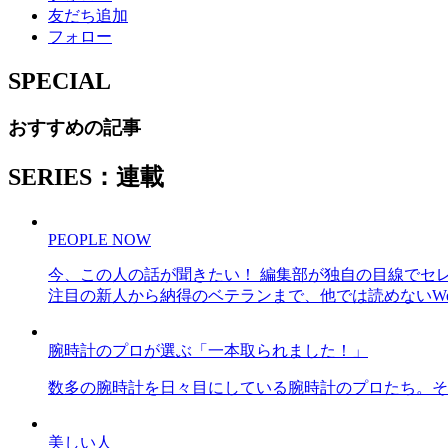
友だち追加
フォロー
SPECIAL
おすすめの記事
SERIES：連載
PEOPLE NOW
今、この人の話が聞きたい！ 編集部が独自の目線でセ
注目の新人から納得のベテランまで、他では読めないWe
腕時計のプロが選ぶ「一本取られました！」
数多の腕時計を日々目にしている腕時計のプロたち。そ
美しい人