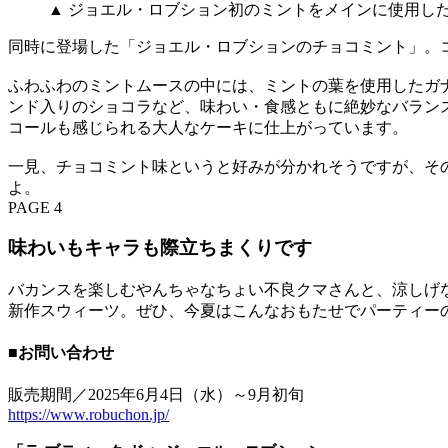
▲ ジョエル・ロブション初のミントをメインに使用した
同時に登場した「ジョエル・ロブションのチョコミント」。
ふわふわのミントムースの中には、ミントの葉を使用したガ
ンド入りのショコラなど、味わい・食感ともに絶妙なバラン
コールも感じられる大人なケーキに仕上がっています。
一見、チョコミント味というと好みが分かれそうですが、そ
よ。
PAGE 4
味わいもキャラも際立ちまくりです
バカンスを楽しむやんちゃなちょい不良クマさんと、涼しげ
新作スウィーツ。ぜひ、今夏はこんなおもたせでパーティー
■お問い合わせ
販売期間／2025年6月4日（水）～9月初旬
https://www.robuchon.jp/