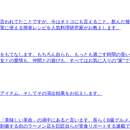
言われてたことですが、今はオトコにも言えること。飲んだ後
実に使える簡単レシピを人気料理研究家がお教えします。
をもてなします。もちろん自らも。もっとも過ごす時間の長い
女との愛情も、仲間との遊びも、すべてはお気に入りの”家”
アイテム、そしてその演出効果をお伝えします。
「美味しい革命」の渦中にあると言います。長らくB級グルメ
割拠する街のラーメン店を巨匠自らが実食リポートする連載で