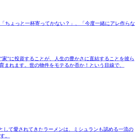
「ちょっと一杯寄ってかない？」、「今度一緒にアレ作らな
”家”に投資することが、人生の豊かさに直結することを彼ら
で育まれます。世の物件をモテるか否か！という目線で、
として愛されてきたラーメンは、ミシュランも認める一流の
す。