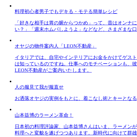
料理初心者男子でもデキる・モテる簡単レシピ
「好きな相手は胃の腑からつかめ」って、昔はオンナに
い？」「週末ホムパしようよ」などなど、さまざまな口
オヤジの物件案内人「LEON不動産」
イタリアでは、自宅やインテリアにお金をかけてゲスト
は知っているのですね。仕事へのモチベーションも、彼
LEON不動産がご案内いたします。
人の服見て我が服直せ
お洒落オヤジの実例をもとに、着こなし術とキーとなる
山本益博のラーメン革命！
日本初の料理評論家、山本益博さんはいま、ラーメンが
料理へと変貌を遂げつつあります。新時代に向けて群雄