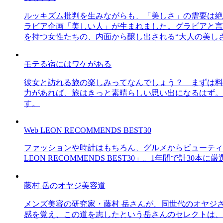
ルッキズム批判を生みながらも、「美しさ」の需要は絶
ラビア企画「美しい人」が生まれました。グラビアと言え
を持つ女性たちの、内面から醸し出される“大人の美し
モテる宿にはワケがある
彼女と訪れる旅の楽しみってなんでしょう？ まずは料
力があれば、旅はきっと素晴らしい思い出になるはず。
す。
Web LEON RECOMMENDS BEST30
ファッションや時計はもちろん、グルメからビューティー
LEON RECOMMENDS BEST30」。1年間で計
藤村 岳のオヤジ美容道
メンズ美容の研究家・藤村 岳さんが、同世代のオヤジ
感を覚え、この道を志したという岳さんのセレクトは、