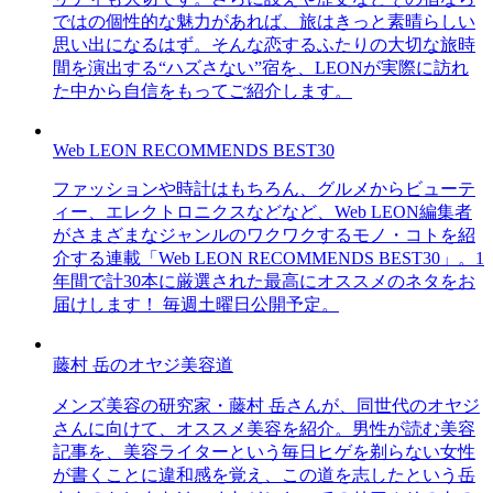
ではの個性的な魅力があれば、旅はきっと素晴らしい
思い出になるはず。そんな恋するふたりの大切な旅時
間を演出する“ハズさない”宿を、LEONが実際に訪れ
た中から自信をもってご紹介します。
Web LEON RECOMMENDS BEST30
ファッションや時計はもちろん、グルメからビューテ
ィー、エレクトロニクスなどなど、Web LEON編集者
がさまざまなジャンルのワクワクするモノ・コトを紹
介する連載「Web LEON RECOMMENDS BEST30」。1
年間で計30本に厳選された最高にオススメのネタをお
届けします！ 毎週土曜日公開予定。
藤村 岳のオヤジ美容道
メンズ美容の研究家・藤村 岳さんが、同世代のオヤジ
さんに向けて、オススメ美容を紹介。男性が読む美容
記事を、美容ライターという毎日ヒゲを剃らない女性
が書くことに違和感を覚え、この道を志したという岳