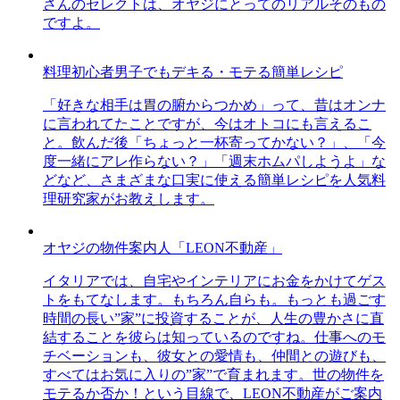
さんのセレクトは、オヤジにとってのリアルそのもの
ですよ。
料理初心者男子でもデキる・モテる簡単レシピ
「好きな相手は胃の腑からつかめ」って、昔はオンナ
に言われてたことですが、今はオトコにも言えるこ
と。飲んだ後「ちょっと一杯寄ってかない？」、「今
度一緒にアレ作らない？」「週末ホムパしようよ」な
どなど、さまざまな口実に使える簡単レシピを人気料
理研究家がお教えします。
オヤジの物件案内人「LEON不動産」
イタリアでは、自宅やインテリアにお金をかけてゲス
トをもてなします。もちろん自らも。もっとも過ごす
時間の長い”家”に投資することが、人生の豊かさに直
結することを彼らは知っているのですね。仕事へのモ
チベーションも、彼女との愛情も、仲間との遊びも、
すべてはお気に入りの”家”で育まれます。世の物件を
モテるか否か！という目線で、LEON不動産がご案内