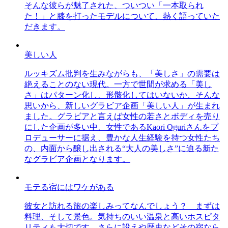
そんな彼らが魅了された、ついつい「一本取られ
た！」と膝を打ったモデルについて、熱く語っていた
だきます。
美しい人
ルッキズム批判を生みながらも、「美しさ」の需要は
絶えることのない現代。一方で世間が求める「美し
さ」はパターン化し、形骸化してはいないか、そんな
思いから、新しいグラビア企画「美しい人」が生まれ
ました。グラビアと言えば女性の若さとボディを売り
にした企画が多い中、女性であるKaori Oguriさんをプ
ロデューサーに据え、豊かな人生経験を持つ女性たち
の、内面から醸し出される“大人の美しさ”に迫る新た
なグラビア企画となります。
モテる宿にはワケがある
彼女と訪れる旅の楽しみってなんでしょう？ まずは
料理、そして景色。気持ちのいい温泉と高いホスピタ
リティも大切です。さらに設えや歴史などその宿なら