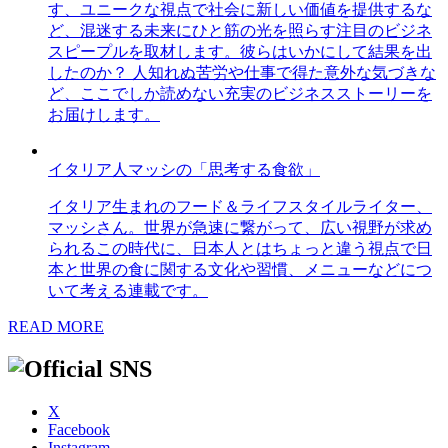
す、ユニークな視点で社会に新しい価値を提供するな
ど、混迷する未来にひと筋の光を照らす注目のビジネ
スピープルを取材します。彼らはいかにして結果を出
したのか？ 人知れぬ苦労や仕事で得た意外な気づきな
ど、ここでしか読めない充実のビジネスストーリーを
お届けします。
イタリア人マッシの「思考する食欲」
イタリア生まれのフード＆ライフスタイルライター、
マッシさん。世界が急速に繋がって、広い視野が求め
られるこの時代に、日本人とはちょっと違う視点で日
本と世界の食に関する文化や習慣、メニューなどにつ
いて考える連載です。
READ MORE
X
Facebook
Instagram