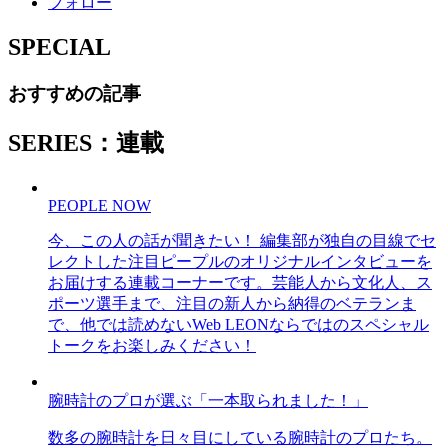
フォロー
SPECIAL
おすすめの記事
SERIES：連載
PEOPLE NOW
今、この人の話が聞きたい！ 編集部が独自の目線でセ
レクトした注目ピープルのオリジナルインタビューを
お届けする連載コーナーです。芸能人から文化人、ス
ポーツ選手まで、注目の新人から納得のベテランま
で、他では読めないWeb LEONならではのスペシャル
トークをお楽しみください！
腕時計のプロが選ぶ「一本取られました！」
数多の腕時計を日々目にしている腕時計のプロたち。