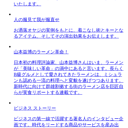
いたします。
人の服見て我が服直せ
お洒落オヤジの実例をもとに、着こなし術とキーとな
るアイテム、そしてその演出効果をお伝えします。
山本益博のラーメン革命！
日本初の料理評論家、山本益博さんはいま、ラーメン
が「美味しい革命」の渦中にあると言います。長らく
B級グルメとして愛されてきたラーメンは、ミシュラ
ンも認める一流の料理へと変貌を遂げつつあります。
新時代に向けて群雄割拠する街のラーメン店を巨匠自
らが実食リポートする連載です。
ビジネス ストーリー
ビジネスの第一線で活躍する著名人のインタビュー企
画です。時代をリードする商品やサービスを産み出