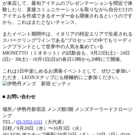
が来店して、最旬アイテムのプレゼンテーションを間近で体
験したり、直接コミュニケーションを取りながら自分だけの
アイテムを作成できるオーダー会も開催されるというのです
から、これはまたとないチャンス。
またイベント期間中は、イタリアの特定エリアで生産される
スパークリングワインである“プロセッコ”の中でもリーディ
ングブランドとして世界中の人気を集めている
MIONETTO（ミオネット）の試飲会も、9月23日(土)・24日
(日)・30(土)・10月1日(日)の各日13時から20時にて開催。
これは1日中楽しめるお洒落イベントとして、ぜひご参加い
ただき、LEONスナップにも積極的にご参加ください。
■ お問い合わせ
場所／伊勢丹新宿店 メンズ館5階 メンズテーラードクロージ
ング
TEL／
03-3352-1111
（大代表）
日程／9月20日（水）〜10月3日（火）
※LEON.JPスナップ撮影は9月23日（土）・24日（日）の16