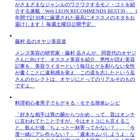
がさまざまなジャンルのワクワクするモノ・コトを紹
介する連載「Web LEON RECOMMENDS BEST30」。1
年間で計30本に厳選された最高にオススメのネタをお
届けします！ 毎週土曜日公開予定。
藤村 岳のオヤジ美容道
メンズ美容の研究家・藤村 岳さんが、同世代のオヤジ
さんに向けて、オススメ美容を紹介。男性が読む美容
記事を、美容ライターという毎日ヒゲを剃らない女性
が書くことに違和感を覚え、この道を志したという岳
さんのセレクトは、オヤジにとってのリアルそのもの
ですよ。
料理初心者男子でもデキる・モテる簡単レシピ
「好きな相手は胃の腑からつかめ」って、昔はオンナ
に言われてたことですが、今はオトコにも言えるこ
と。飲んだ後「ちょっと一杯寄ってかない？」、「今
度一緒にアレ作らない？」「週末ホムパしようよ」な