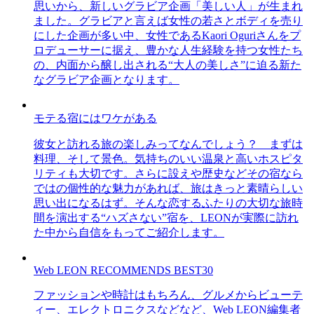
思いから、新しいグラビア企画「美しい人」が生まれ
ました。グラビアと言えば女性の若さとボディを売り
にした企画が多い中、女性であるKaori Oguriさんをプ
ロデューサーに据え、豊かな人生経験を持つ女性たち
の、内面から醸し出される“大人の美しさ”に迫る新た
なグラビア企画となります。
モテる宿にはワケがある
彼女と訪れる旅の楽しみってなんでしょう？ まずは
料理、そして景色。気持ちのいい温泉と高いホスピタ
リティも大切です。さらに設えや歴史などその宿なら
ではの個性的な魅力があれば、旅はきっと素晴らしい
思い出になるはず。そんな恋するふたりの大切な旅時
間を演出する“ハズさない”宿を、LEONが実際に訪れ
た中から自信をもってご紹介します。
Web LEON RECOMMENDS BEST30
ファッションや時計はもちろん、グルメからビューテ
ィー、エレクトロニクスなどなど、Web LEON編集者