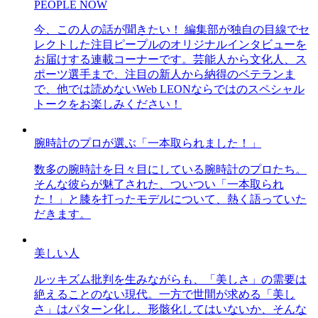
PEOPLE NOW
今、この人の話が聞きたい！ 編集部が独自の目線でセ
レクトした注目ピープルのオリジナルインタビューを
お届けする連載コーナーです。芸能人から文化人、ス
ポーツ選手まで、注目の新人から納得のベテランま
で、他では読めないWeb LEONならではのスペシャル
トークをお楽しみください！
腕時計のプロが選ぶ「一本取られました！」
数多の腕時計を日々目にしている腕時計のプロたち。
そんな彼らが魅了された、ついつい「一本取られ
た！」と膝を打ったモデルについて、熱く語っていた
だきます。
美しい人
ルッキズム批判を生みながらも、「美しさ」の需要は
絶えることのない現代。一方で世間が求める「美し
さ」はパターン化し、形骸化してはいないか、そんな