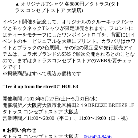
▲ オリジナルTシャツ 各8800円／タトラス(タト
ラス コンセプトストア 大阪店)
イベント開催を記念して、オリジナルのクルーネックTシャ
ツとモックネックTシャツが限定販売されます。フロントに
はティーをモチーフにしたワンポイントロゴを、背面にはイ
ベントのキービジュアルを大胆にプリント。カラバリはホワ
イトとブラックの2色展開。その他の限定品や先行販売アイ
テムは、コラボブランドのSNSで順次公開されるとのことな
ので、まずはタトラスコンセプトストアのWEBを要チェッ
クです！
※掲載商品はすべて税込み価格です
“Tee it up from the street!!” HOLE3
開催期間／2023年5月27日(土)〜5月31日(水)
開催場所／大阪府大阪市北区梅田2-4-9 BREEZE BREEZE 1F
タトラス コンセプトストア 大阪店
営業時間／11:00〜20:00（平日）、11:00〜19:00（日・祝）
■ お問い合わせ
タトラス コンセプトストア 大阪店
06-6450-8456