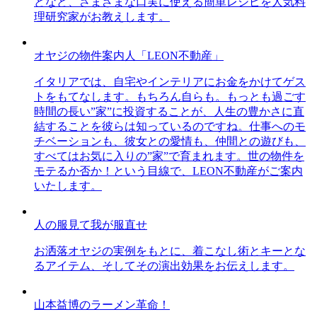
どなど、さまざまな口実に使える簡単レシピを人気料
理研究家がお教えします。
オヤジの物件案内人「LEON不動産」
イタリアでは、自宅やインテリアにお金をかけてゲス
トをもてなします。もちろん自らも。もっとも過ごす
時間の長い”家”に投資することが、人生の豊かさに直
結することを彼らは知っているのですね。仕事へのモ
チベーションも、彼女との愛情も、仲間との遊びも、
すべてはお気に入りの”家”で育まれます。世の物件を
モテるか否か！という目線で、LEON不動産がご案内
いたします。
人の服見て我が服直せ
お洒落オヤジの実例をもとに、着こなし術とキーとな
るアイテム、そしてその演出効果をお伝えします。
山本益博のラーメン革命！