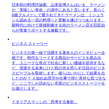
日本初の料理評論家、山本益博さんはいま、ラーメン
が「美味しい革命」の渦中にあると言います。長らく
B級グルメとして愛されてきたラーメンは、ミシュラ
ンも認める一流の料理へと変貌を遂げつつあります。
新時代に向けて群雄割拠する街のラーメン店を巨匠自
らが実食リポートする連載です。
ビジネス ストーリー
ビジネスの第一線で活躍する著名人のインタビュー企
画です。時代をリードする商品やサービスを産み出
す、ユニークな視点で社会に新しい価値を提供するな
ど、混迷する未来にひと筋の光を照らす注目のビジネ
スピープルを取材します。彼らはいかにして結果を出
したのか？ 人知れぬ苦労や仕事で得た意外な気づきな
ど、ここでしか読めない充実のビジネスストーリーを
お届けします。
イタリア人マッシの「思考する食欲」