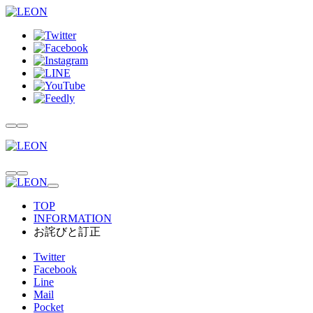
TOP
INFORMATION
お詫びと訂正
Twitter
Facebook
Line
Mail
Pocket