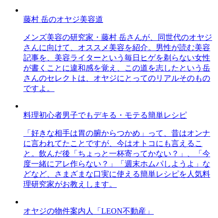
藤村 岳のオヤジ美容道
メンズ美容の研究家・藤村 岳さんが、同世代のオヤジ
さんに向けて、オススメ美容を紹介。男性が読む美容
記事を、美容ライターという毎日ヒゲを剃らない女性
が書くことに違和感を覚え、この道を志したという岳
さんのセレクトは、オヤジにとってのリアルそのもの
ですよ。
料理初心者男子でもデキる・モテる簡単レシピ
「好きな相手は胃の腑からつかめ」って、昔はオンナ
に言われてたことですが、今はオトコにも言えるこ
と。飲んだ後「ちょっと一杯寄ってかない？」、「今
度一緒にアレ作らない？」「週末ホムパしようよ」な
どなど、さまざまな口実に使える簡単レシピを人気料
理研究家がお教えします。
オヤジの物件案内人「LEON不動産」