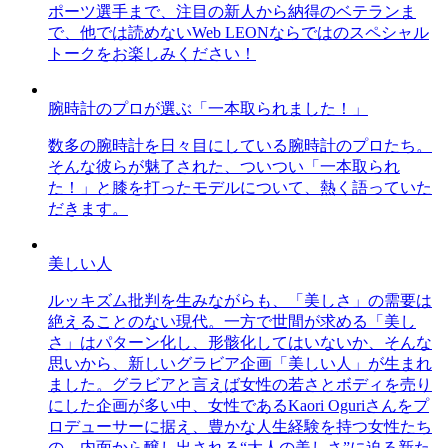
ポーツ選手まで、注目の新人から納得のベテランま
で、他では読めないWeb LEONならではのスペシャル
トークをお楽しみください！
腕時計のプロが選ぶ「一本取られました！」
数多の腕時計を日々目にしている腕時計のプロたち。
そんな彼らが魅了された、ついつい「一本取られ
た！」と膝を打ったモデルについて、熱く語っていた
だきます。
美しい人
ルッキズム批判を生みながらも、「美しさ」の需要は
絶えることのない現代。一方で世間が求める「美し
さ」はパターン化し、形骸化してはいないか、そんな
思いから、新しいグラビア企画「美しい人」が生まれ
ました。グラビアと言えば女性の若さとボディを売り
にした企画が多い中、女性であるKaori Oguriさんをプ
ロデューサーに据え、豊かな人生経験を持つ女性たち
の、内面から醸し出される“大人の美しさ”に迫る新た