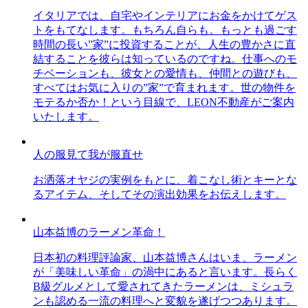
イタリアでは、自宅やインテリアにお金をかけてゲス
トをもてなします。もちろん自らも。もっとも過ごす
時間の長い”家”に投資することが、人生の豊かさに直
結することを彼らは知っているのですね。仕事へのモ
チベーションも、彼女との愛情も、仲間との遊びも、
すべてはお気に入りの”家”で育まれます。世の物件を
モテるか否か！という目線で、LEON不動産がご案内
いたします。
人の服見て我が服直せ
お洒落オヤジの実例をもとに、着こなし術とキーとな
るアイテム、そしてその演出効果をお伝えします。
山本益博のラーメン革命！
日本初の料理評論家、山本益博さんはいま、ラーメン
が「美味しい革命」の渦中にあると言います。長らく
B級グルメとして愛されてきたラーメンは、ミシュラ
ンも認める一流の料理へと変貌を遂げつつあります。