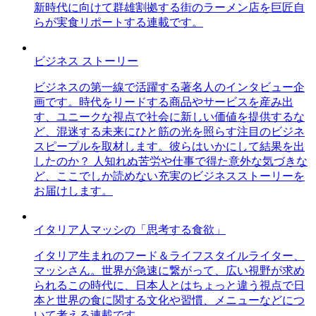
新時代に向けて群雄割拠する街のラーメン店を巨匠自
らが実食リポートする連載です。
ビジネス ストーリー
ビジネスの第一線で活躍する著名人のインタビュー企
画です。時代をリードする商品やサービスを産み出
す、ユニークな視点で社会に新しい価値を提供するな
ど、混迷する未来にひと筋の光を照らす注目のビジネ
スピープルを取材します。彼らはいかにして結果を出
したのか？ 人知れぬ苦労や仕事で得た意外な気づきな
ど、ここでしか読めない充実のビジネスストーリーを
お届けします。
イタリア人マッシの「思考する食欲」
イタリア生まれのフード＆ライフスタイルライター、
マッシさん。世界が急速に繋がって、広い視野が求め
られるこの時代に、日本人とはちょっと違う視点で日
本と世界の食に関する文化や習慣、メニューなどにつ
いて考える連載です。