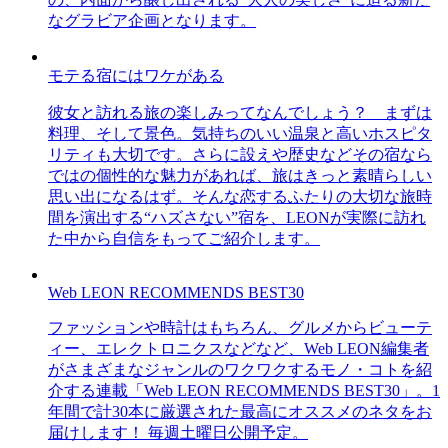
なグラビア企画となります。
モテる宿にはワケがある
彼女と訪れる旅の楽しみってなんでしょう？ まずは
料理、そして景色。気持ちのいい温泉と高いホスピタ
リティも大切です。さらに設えや歴史などその宿なら
ではの個性的な魅力があれば、旅はきっと素晴らしい
思い出になるはず。そんな恋するふたりの大切な旅時
間を演出する“ハズさない”宿を、LEONが実際に訪れ
た中から自信をもってご紹介します。
Web LEON RECOMMENDS BEST30
ファッションや時計はもちろん、グルメからビューテ
ィー、エレクトロニクスなどなど、Web LEON編集者
がさまざまなジャンルのワクワクするモノ・コトを紹
介する連載「Web LEON RECOMMENDS BEST30」。1
年間で計30本に厳選された最高にオススメのネタをお
届けします！ 毎週土曜日公開予定。