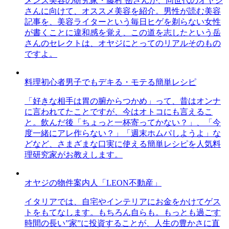
メンズ美容の研究家・藤村 岳さんが、同世代のオヤジ
さんに向けて、オススメ美容を紹介。男性が読む美容
記事を、美容ライターという毎日ヒゲを剃らない女性
が書くことに違和感を覚え、この道を志したという岳
さんのセレクトは、オヤジにとってのリアルそのもの
ですよ。
料理初心者男子でもデキる・モテる簡単レシピ
「好きな相手は胃の腑からつかめ」って、昔はオンナ
に言われてたことですが、今はオトコにも言えるこ
と。飲んだ後「ちょっと一杯寄ってかない？」、「今
度一緒にアレ作らない？」「週末ホムパしようよ」な
どなど、さまざまな口実に使える簡単レシピを人気料
理研究家がお教えします。
オヤジの物件案内人「LEON不動産」
イタリアでは、自宅やインテリアにお金をかけてゲス
トをもてなします。もちろん自らも。もっとも過ごす
時間の長い”家”に投資することが、人生の豊かさに直