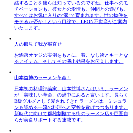
結することを彼らは知っているのですね。仕事へのモ
チベーションも、彼女との愛情も、仲間との遊びも、
すべてはお気に入りの”家”で育まれます。世の物件を
モテるか否か！という目線で、LEON不動産がご案内
いたします。
人の服見て我が服直せ
お洒落オヤジの実例をもとに、着こなし術とキーとな
るアイテム、そしてその演出効果をお伝えします。
山本益博のラーメン革命！
日本初の料理評論家、山本益博さんはいま、ラーメン
が「美味しい革命」の渦中にあると言います。長らく
B級グルメとして愛されてきたラーメンは、ミシュラ
ンも認める一流の料理へと変貌を遂げつつあります。
新時代に向けて群雄割拠する街のラーメン店を巨匠自
らが実食リポートする連載です。