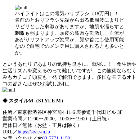
ハイライトはこの電気バリブラシ（18万円）！
名前のとおりブラシ先端から出る低周波によりピ
リピリとした刺激がありますが、地肌を濡らすと
刺激も弱まります。頭皮の筋肉を刺激し、血流が
あがりリフトアップ効果が。顔や首にも使用可能
なので自宅でのメンテ用に購入される方も多いと
か。
というあたりであまりの気持ち良さに、就寝…！ 食生活や
生活リズムを変えるのって難しいですが、この施術ならむく
みもカチコチ頭皮も一発で解消できます。多忙なモテるオト
コの皆さんはぜひお試しあれ。
◆ スタイルM（STYLE M）
住所／東京都渋谷区神宮前4-11-6 表参道千代田ビル 3F
営業時間／11:00〜20:00、10:00〜19:00（土日祝）
定休日／無休（お盆・正月は除く）
URL／
https://style-m.jp
お問い合わせ／☎
03-5771-1150