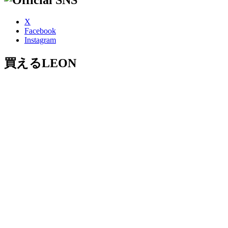
X
Facebook
Instagram
買えるLEON