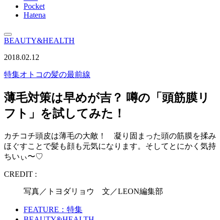
Pocket
Hatena
BEAUTY&HEALTH
2018.02.12
特集
オトコの髪の最前線
薄毛対策は早めが吉？ 噂の「頭筋膜リ
フト」を試してみた！
カチコチ頭皮は薄毛の大敵！ 凝り固まった頭の筋膜を揉み
ほぐすことで髪も顔も元気になります。そしてとにかく気持
ちいぃ〜♡
CREDIT :
写真／トヨダリョウ 文／LEON編集部
FEATURE：特集
BEAUTY&HEALTH