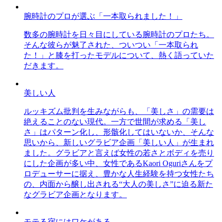
腕時計のプロが選ぶ「一本取られました！」
数多の腕時計を日々目にしている腕時計のプロたち。
そんな彼らが魅了された、ついつい「一本取られ
た！」と膝を打ったモデルについて、熱く語っていた
だきます。
美しい人
ルッキズム批判を生みながらも、「美しさ」の需要は
絶えることのない現代。一方で世間が求める「美し
さ」はパターン化し、形骸化してはいないか、そんな
思いから、新しいグラビア企画「美しい人」が生まれ
ました。グラビアと言えば女性の若さとボディを売り
にした企画が多い中、女性であるKaori Oguriさんをプ
ロデューサーに据え、豊かな人生経験を持つ女性たち
の、内面から醸し出される“大人の美しさ”に迫る新た
なグラビア企画となります。
モテる宿にはワケがある