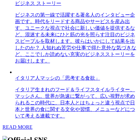
ビジネス ストーリー
ビジネスの第一線で活躍する著名人のインタビュー企
画です。時代をリードする商品やサービスを産み出
す、ユニークな視点で社会に新しい価値を提供するな
ど、混迷する未来にひと筋の光を照らす注目のビジネ
スピープルを取材します。彼らはいかにして結果を出
したのか？ 人知れぬ苦労や仕事で得た意外な気づきな
ど、ここでしか読めない充実のビジネスストーリーを
お届けします。
イタリア人マッシの「思考する食欲」
イタリア生まれのフード＆ライフスタイルライター、
マッシさん。世界が急速に繋がって、広い視野が求め
られるこの時代に、日本人とはちょっと違う視点で日
本と世界の食に関する文化や習慣、メニューなどにつ
いて考える連載です。
READ MORE