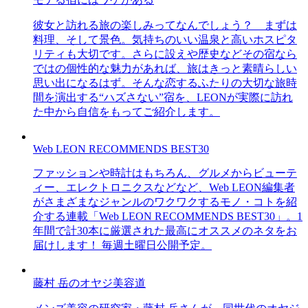
彼女と訪れる旅の楽しみってなんでしょう？ まずは
料理、そして景色。気持ちのいい温泉と高いホスピタ
リティも大切です。さらに設えや歴史などその宿なら
ではの個性的な魅力があれば、旅はきっと素晴らしい
思い出になるはず。そんな恋するふたりの大切な旅時
間を演出する“ハズさない”宿を、LEONが実際に訪れ
た中から自信をもってご紹介します。
Web LEON RECOMMENDS BEST30
ファッションや時計はもちろん、グルメからビューテ
ィー、エレクトロニクスなどなど、Web LEON編集者
がさまざまなジャンルのワクワクするモノ・コトを紹
介する連載「Web LEON RECOMMENDS BEST30」。1
年間で計30本に厳選された最高にオススメのネタをお
届けします！ 毎週土曜日公開予定。
藤村 岳のオヤジ美容道