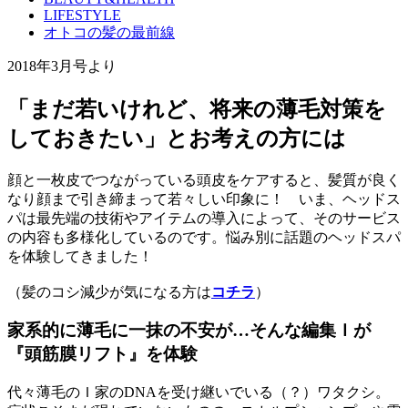
LIFESTYLE
オトコの髪の最前線
2018年3月号より
「まだ若いけれど、将来の薄毛対策を
しておきたい」とお考えの方には
顔と一枚皮でつながっている頭皮をケアすると、髪質が良く
なり顔まで引き締まって若々しい印象に！ いま、ヘッドス
パは最先端の技術やアイテムの導入によって、そのサービス
の内容も多様化しているのです。悩み別に話題のヘッドスパ
を体験してきました！
（髪のコシ減少が気になる方は
コチラ
）
家系的に薄毛に一抹の不安が…そんな編集Ｉが
『頭筋膜リフト』を体験
代々薄毛のＩ家のDNAを受け継いでいる（？）ワタクシ。