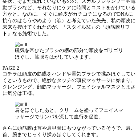
症状こそまだ現れていないものの、スカルプシャンプーや電
動ブラシなど、それなりにケアに時間とコストをかけている
方かと。なのに、 すぐに頭皮がカチコチになるのでDNAに
抗うのはもうやめよう（涙）と考えていた矢先、私の頭皮に
未来を授けてくれたのが、「スタイルM」の『頭筋膜リフ
ト』なる施術でした。
磁気を帯びたブラシの柄の部分で頭皮をゴリゴリ
ほぐし、筋膜をはがしていきます。
PAGE 2
コチラは頭皮の筋膜をハンドや電気ブラシで揉みほぐしてい
くというもので、絶妙なタッチの頭皮マッサージに始まり、
クレンジング、顔筋マッサージ、フェイシャルマスクとまさ
に気分は王様。
肩をほぐしたあと、クリームを塗ってフェイスマ
ッサージでリンパを流して血行を促進。
さらに頭筋膜は首や肩甲骨にもつながっているそうで、肩、
首、腕までじっくり揉みほぐしてくれます。