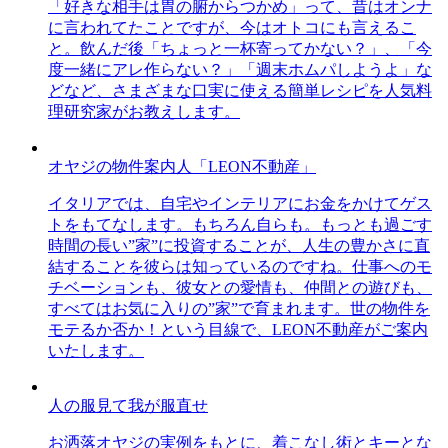
「好きな相手は胃の腑からつかめ」って、昔はオンナ
に言われてたことですが、今はオトコにも言えるこ
と。飲んだ後「ちょっと一杯寄ってかない？」、「今
度一緒にアレ作らない？」「週末ホムパしようよ」な
どなど、さまざまな口実に使える簡単レシピを人気料
理研究家がお教えします。
オヤジの物件案内人「LEON不動産」
イタリアでは、自宅やインテリアにお金をかけてゲス
トをもてなします。もちろん自らも。もっとも過ごす
時間の長い”家”に投資することが、人生の豊かさに直
結することを彼らは知っているのですね。仕事へのモ
チベーションも、彼女との愛情も、仲間との遊びも、
すべてはお気に入りの”家”で育まれます。世の物件を
モテるか否か！という目線で、LEON不動産がご案内
いたします。
人の服見て我が服直せ
お洒落オヤジの実例をもとに、着こなし術とキーとな