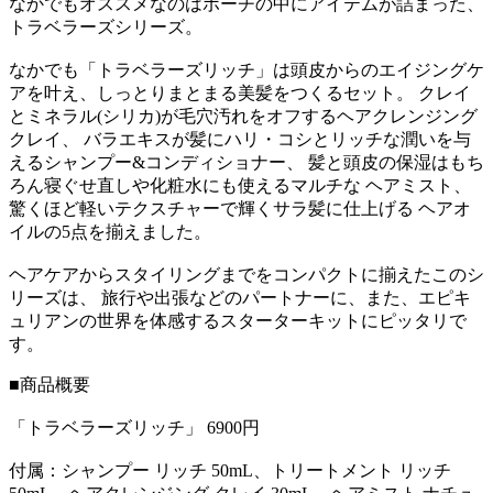
なかでもオススメなのはポーチの中にアイテムが詰まった、
トラベラーズシリーズ。
なかでも「トラベラーズリッチ」は頭皮からのエイジングケ
アを叶え、しっとりまとまる美髪をつくるセット。 クレイ
とミネラル(シリカ)が毛穴汚れをオフするヘアクレンジング
クレイ、 バラエキスが髪にハリ・コシとリッチな潤いを与
えるシャンプー&コンディショナー、 髪と頭皮の保湿はもち
ろん寝ぐせ直しや化粧水にも使えるマルチな ヘアミスト、
驚くほど軽いテクスチャーで輝くサラ髪に仕上げる ヘアオ
イルの5点を揃えました。
ヘアケアからスタイリングまでをコンパクトに揃えたこのシ
リーズは、 旅行や出張などのパートナーに、また、エピキ
ュリアンの世界を体感するスターターキットにピッタリで
す。
■商品概要
「トラベラーズリッチ」 6900円
付属：シャンプー リッチ 50mL、トリートメント リッチ