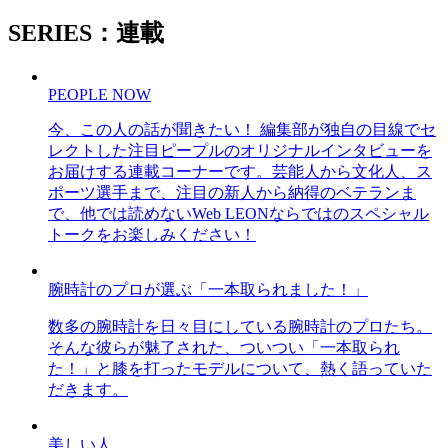
SERIES：連載
PEOPLE NOW
今、この人の話が聞きたい！ 編集部が独自の目線でセ
レクトした注目ピープルのオリジナルインタビューを
お届けする連載コーナーです。芸能人から文化人、ス
ポーツ選手まで、注目の新人から納得のベテランま
で、他では読めないWeb LEONならではのスペシャル
トークをお楽しみください！
腕時計のプロが選ぶ「一本取られました！」
数多の腕時計を日々目にしている腕時計のプロたち。
そんな彼らが魅了された、ついつい「一本取られ
た！」と膝を打ったモデルについて、熱く語っていた
だきます。
美しい人