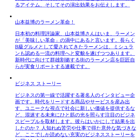
るアイテム、そしてその演出効果をお伝えします。
山本益博のラーメン革命！
日本初の料理評論家、山本益博さんはいま、ラーメン
が「美味しい革命」の渦中にあると言います。長らく
B級グルメとして愛されてきたラーメンは、ミシュラ
ンも認める一流の料理へと変貌を遂げつつあります。
新時代に向けて群雄割拠する街のラーメン店を巨匠自
らが実食リポートする連載です。
ビジネス ストーリー
ビジネスの第一線で活躍する著名人のインタビュー企
画です。時代をリードする商品やサービスを産み出
す、ユニークな視点で社会に新しい価値を提供するな
ど、混迷する未来にひと筋の光を照らす注目のビジネ
スピープルを取材します。彼らはいかにして結果を出
したのか？ 人知れぬ苦労や仕事で得た意外な気づきな
ど、ここでしか読めない充実のビジネスストーリーを