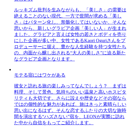
ルッキズム批判を生みながらも、「美しさ」の需要は
絶えることのない現代。一方で世間が求める「美し
さ」はパターン化し、形骸化してはいないか、そんな
思いから、新しいグラビア企画「美しい人」が生まれ
ました。グラビアと言えば女性の若さとボディを売り
にした企画が多い中、女性であるKaori Oguriさんをプ
ロデューサーに据え、豊かな人生経験を持つ女性たち
の、内面から醸し出される“大人の美しさ”に迫る新た
なグラビア企画となります。
モテる宿にはワケがある
彼女と訪れる旅の楽しみってなんでしょう？ まずは
料理、そして景色。気持ちのいい温泉と高いホスピタ
リティも大切です。さらに設えや歴史などその宿なら
ではの個性的な魅力があれば、旅はきっと素晴らしい
思い出になるはず。そんな恋するふたりの大切な旅時
間を演出する“ハズさない”宿を、LEONが実際に訪れ
た中から自信をもってご紹介します。