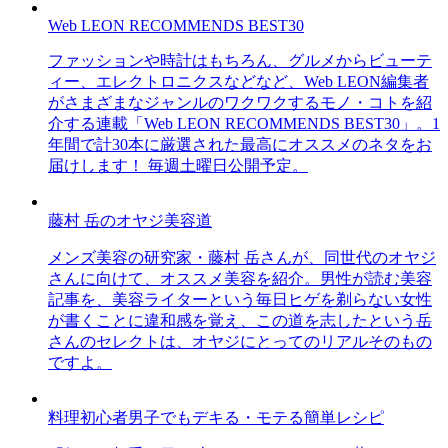
Web LEON RECOMMENDS BEST30
ファッションや時計はもちろん、グルメからビューテ
ィー、エレクトロニクスなどなど、Web LEON編集者
がさまざまなジャンルのワクワクするモノ・コトを紹
介する連載「Web LEON RECOMMENDS BEST30」。1
年間で計30本に厳選された最高にオススメのネタをお
届けします！ 毎週土曜日公開予定。
藤村 岳のオヤジ美容道
メンズ美容の研究家・藤村 岳さんが、同世代のオヤジ
さんに向けて、オススメ美容を紹介。男性が読む美容
記事を、美容ライターという毎日ヒゲを剃らない女性
が書くことに違和感を覚え、この道を志したという岳
さんのセレクトは、オヤジにとってのリアルそのもの
ですよ。
料理初心者男子でもデキる・モテる簡単レシピ