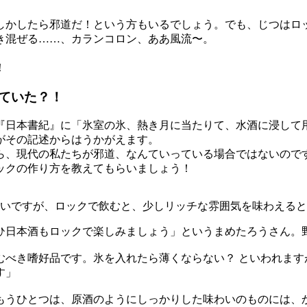
しかしたら邪道だ！という方もいるでしょう。でも、じつはロ
き混ぜる……、カランコロン、ああ風流〜。
！
ていた？！
『日本書紀』に「氷室の氷、熱き月に当たりて、水酒に浸して
がその記述からはうかがえます。
、現代の私たちが邪道、なんていっている場合ではないのです。
ックの作り方を教えてもらいましょう！
いですが、ロックで飲むと、少しリッチな雰囲気を味わえると
ひ日本酒もロックで楽しみましょう」というまめたろうさん。
むべき嗜好品です。氷を入れたら薄くならない？ といわれます
す」
もうひとつは、原酒のようにしっかりした味わいのものには、