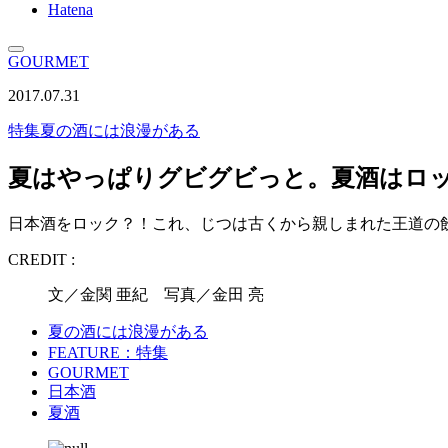
Hatena
GOURMET
2017.07.31
特集
夏の酒には浪漫がある
夏はやっぱりグビグビっと。夏酒はロ
日本酒をロック？！これ、じつは古くから親しまれた王道の
CREDIT :
文／金関 亜紀 写真／金田 亮
夏の酒には浪漫がある
FEATURE：特集
GOURMET
日本酒
夏酒