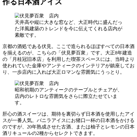
作る日本酒アイス
天井高や縦に大きな窓など、大正時代に盛んだっ
た洋風建築のトレンドを今に伝えてくれる店内が
素敵です。
京都の酒処である伏見。ここで造られるほぼすべての日本酒
を揃えるのが、こちらの「伏見夢百衆」です。大正8年建造
の「月桂冠旧本店」を利用した喫茶スペースには、当時より
使われていた金庫やアンティークのインテリアが鎮座してお
り、一歩店内に入れば大正ロマンな雰囲気にうっとり。
昭和初期のアンティークのテーブルとチェアが、
店内のレトロな雰囲気をさらに際立たせていま
す。
肝心の酒スイーツは、期待を裏切らず日本酒を使用したアイ
スが一番人気。バニラアイスにお猪口一杯の日本酒をかける
のですが、20年熟成させた古酒、または柚子とレモンの日本
酒リキュールの2種からセレクトできます。