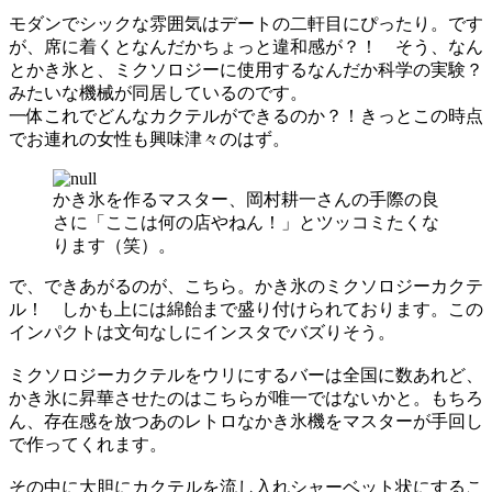
モダンでシックな雰囲気はデートの二軒目にぴったり。です
が、席に着くとなんだかちょっと違和感が？！ そう、なん
とかき氷と、ミクソロジーに使用するなんだか科学の実験？
みたいな機械が同居しているのです。
一体これでどんなカクテルができるのか？！きっとこの時点
でお連れの女性も興味津々のはず。
かき氷を作るマスター、岡村耕一さんの手際の良
さに「ここは何の店やねん！」とツッコミたくな
ります（笑）。
で、できあがるのが、こちら。かき氷のミクソロジーカクテ
ル！ しかも上には綿飴まで盛り付けられております。この
インパクトは文句なしにインスタでバズりそう。
ミクソロジーカクテルをウリにするバーは全国に数あれど、
かき氷に昇華させたのはこちらが唯一ではないかと。もちろ
ん、存在感を放つあのレトロなかき氷機をマスターが手回し
で作ってくれます。
その中に大胆にカクテルを流し入れシャーベット状にするこ