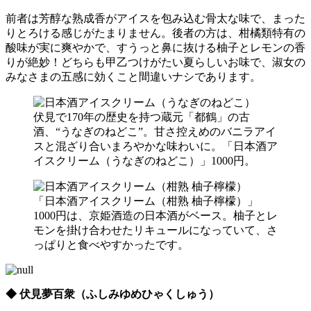
前者は芳醇な熟成香がアイスを包み込む骨太な味で、まった
りとろける感じがたまりません。後者の方は、柑橘類特有の
酸味が実に爽やかで、すうっと鼻に抜ける柚子とレモンの香
りが絶妙！どちらも甲乙つけがたい夏らしいお味で、淑女の
みなさまの五感に効くこと間違いナシであります。
伏見で170年の歴史を持つ蔵元「都鶴」の古
酒、“うなぎのねどこ”。甘さ控えめのバニラアイ
スと混ざり合いまろやかな味わいに。「日本酒ア
イスクリーム（うなぎのねどこ）」1000円。
「日本酒アイスクリーム（柑熟 柚子檸檬）」
1000円は、京姫酒造の日本酒がベース。柚子とレ
モンを掛け合わせたリキュールになっていて、さ
っぱりと食べやすかったです。
◆ 伏見夢百衆（ふしみゆめひゃくしゅう）