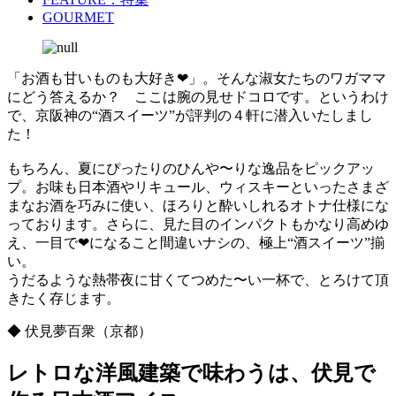
GOURMET
「お酒も甘いものも大好き❤︎」。そんな淑女たちのワガママ
にどう答えるか？ ここは腕の見せドコロです。というわけ
で、京阪神の“酒スイーツ”が評判の４軒に潜入いたしまし
た！
もちろん、夏にぴったりのひんや〜りな逸品をピックアッ
プ。お味も日本酒やリキュール、ウィスキーといったさまざ
まなお酒を巧みに使い、ほろりと酔いしれるオトナ仕様にな
っております。さらに、見た目のインパクトもかなり高めゆ
え、一目で❤︎になること間違いナシの、極上“酒スイーツ”揃
い。
うだるような熱帯夜に甘くてつめた〜い一杯で、とろけて頂
きたく存じます。
◆ 伏見夢百衆（京都）
レトロな洋風建築で味わうは、伏見で