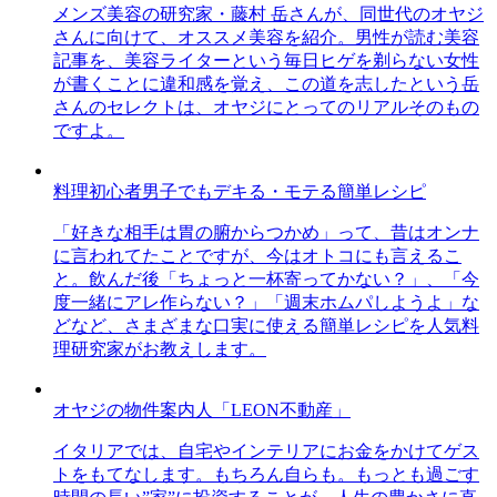
メンズ美容の研究家・藤村 岳さんが、同世代のオヤジ
さんに向けて、オススメ美容を紹介。男性が読む美容
記事を、美容ライターという毎日ヒゲを剃らない女性
が書くことに違和感を覚え、この道を志したという岳
さんのセレクトは、オヤジにとってのリアルそのもの
ですよ。
料理初心者男子でもデキる・モテる簡単レシピ
「好きな相手は胃の腑からつかめ」って、昔はオンナ
に言われてたことですが、今はオトコにも言えるこ
と。飲んだ後「ちょっと一杯寄ってかない？」、「今
度一緒にアレ作らない？」「週末ホムパしようよ」な
どなど、さまざまな口実に使える簡単レシピを人気料
理研究家がお教えします。
オヤジの物件案内人「LEON不動産」
イタリアでは、自宅やインテリアにお金をかけてゲス
トをもてなします。もちろん自らも。もっとも過ごす