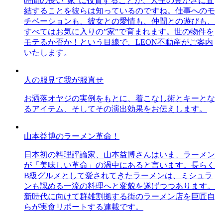
時間の長い”家”に投資することが、人生の豊かさに直
結することを彼らは知っているのですね。仕事へのモ
チベーションも、彼女との愛情も、仲間との遊びも、
すべてはお気に入りの”家”で育まれます。世の物件を
モテるか否か！という目線で、LEON不動産がご案内
いたします。
人の服見て我が服直せ
お洒落オヤジの実例をもとに、着こなし術とキーとな
るアイテム、そしてその演出効果をお伝えします。
山本益博のラーメン革命！
日本初の料理評論家、山本益博さんはいま、ラーメン
が「美味しい革命」の渦中にあると言います。長らく
B級グルメとして愛されてきたラーメンは、ミシュラ
ンも認める一流の料理へと変貌を遂げつつあります。
新時代に向けて群雄割拠する街のラーメン店を巨匠自
らが実食リポートする連載です。