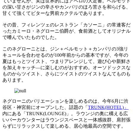
ていませんが、実は世界的にはアペロの大定番。ベルモット
の深い甘さがジンの辛さやカンパリのほろ苦さを和らげる、
甘くて強くてビターな男前カクテルであります。
その昔、フィレンツェのレストラン「カソーニ」の常連客だ
ったカミーロ・ネグローニ伯爵が、食前酒としてオリジナル
で嗜んでいたものでした。
このネグローニとは、ジン＋ベルモット＋カンパリの3強リ
キュールを合わせるのが100年前からの基本ですが、今年の
夏はもっとツイスト、つまりアレンジして、遊び心や新鮮さ
を加えキャッチ―に楽しむのがおすすめ。オーソドックスな
ものからツイスト、さらにツイストのツイストなんてものも
あります。
ネグローニのバリエーションを楽しめるのは、今年6月に渋
谷区・神宮前にオープンした、話題の「
TRUNK(HOTEL)」
内にある「TRUNK(LOUNGE)」。ラウンジの奥に構える広
いバーカウンターはラウンジスペースと一体感抜群、肩肘張
らずにリラックスして楽しめる、居心地最高の空間です。