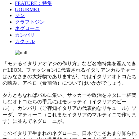
FEATURE：特集
GOURMET
ジン
クラフトジン
ネグローニ
カンパリ
カクテル
「モテるイタリアオヤジの作り方」など名物特集を産んでき
たLEON。ファッションに代表されるイタリアンカルチャー
はみなさまの大好物でありますが、ではイタリアオトコたち
の嗜み、アペロ（食前酒）についてはいかがでしょう。
夕方ともなればバルに集い、サッカーや政治をネタに一杯楽
しむオトコたちの手元にはモレッティ（イタリアのビー
ル）、カンパリ（ご存知イタリアの代表的なリキュール）ソ
ーダ、マティーニ（これまたイタリアのマルティニで作りま
す）に並んでネグローニが。
このイタリア生まれのネグローニ、日本でこそあまり知られ