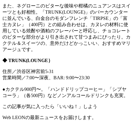
また、ネグローニのビターな後味や柑橘のニュアンスはスイ
ーツとも好相性。「TRUNK(LOUNGE)」のバーカウンター
に並んでいる、白金台のモダンフレンチ「TIRPSE」の「富
士カヌレ」（400円）との組み合わせは、カヌレの材料に使
用している焼酎や酒粕のフレーバーと呼応し、チョコレート
のビターな部分がより引き出されて甘つまみにぴったり。カ
クテル＆スイーツの、意外だけどかっこいい、おすすめマリ
アージュです。
◆ TRUNK(LOUNGE）
住所／渋谷区神宮前5-31
営業時間／7:00〜深夜、BAR: 9:00〜23:30
●カクテル900円〜。「ハンドドリップコーヒー」「シブヤ
コーラ」（各500円）などノンアルコールドリンクも充実。
この記事が気に入ったら「いいね！」しよう
Web LEONの最新ニュースをお届けします。