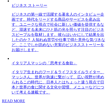
ビジネス ストーリー
ビジネスの第一線で活躍する著名人のインタビュー企
画です。時代をリードする商品やサービスを産み出
す、ユニークな視点で社会に新しい価値を提供するな
ど、混迷する未来にひと筋の光を照らす注目のビジネ
スピープルを取材します。彼らはいかにして結果を出
したのか？ 人知れぬ苦労や仕事で得た意外な気づきな
ど、ここでしか読めない充実のビジネスストーリーを
お届けします。
イタリア人マッシの「思考する食欲」
イタリア生まれのフード＆ライフスタイルライター、
マッシさん。世界が急速に繋がって、広い視野が求め
られるこの時代に、日本人とはちょっと違う視点で日
本と世界の食に関する文化や習慣、メニューなどにつ
いて考える連載です。
READ MORE