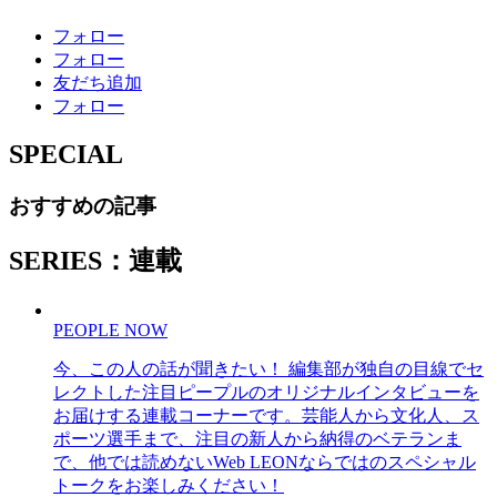
フォロー
フォロー
友だち追加
フォロー
SPECIAL
おすすめの記事
SERIES：連載
PEOPLE NOW
今、この人の話が聞きたい！ 編集部が独自の目線でセ
レクトした注目ピープルのオリジナルインタビューを
お届けする連載コーナーです。芸能人から文化人、ス
ポーツ選手まで、注目の新人から納得のベテランま
で、他では読めないWeb LEONならではのスペシャル
トークをお楽しみください！