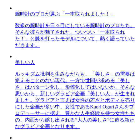
腕時計のプロが選ぶ「一本取られました！」
数多の腕時計を日々目にしている腕時計のプロたち。
そんな彼らが魅了された、ついつい「一本取られ
た！」と膝を打ったモデルについて、熱く語っていた
だきます。
美しい人
ルッキズム批判を生みながらも、「美しさ」の需要は
絶えることのない現代。一方で世間が求める「美し
さ」はパターン化し、形骸化してはいないか、そんな
思いから、新しいグラビア企画「美しい人」が生まれ
ました。グラビアと言えば女性の若さとボディを売り
にした企画が多い中、女性であるKaori Oguriさんをプ
ロデューサーに据え、豊かな人生経験を持つ女性たち
の、内面から醸し出される“大人の美しさ”に迫る新た
なグラビア企画となります。