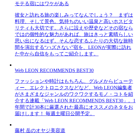
モテる宿にはワケがある
彼女と訪れる旅の楽しみってなんでしょう？ まずは
料理、そして景色。気持ちのいい温泉と高いホスピタ
リティも大切です。さらに設えや歴史などその宿なら
ではの個性的な魅力があれば、旅はきっと素晴らしい
思い出になるはず。そんな恋するふたりの大切な旅時
間を演出する“ハズさない”宿を、LEONが実際に訪れ
た中から自信をもってご紹介します。
Web LEON RECOMMENDS BEST30
ファッションや時計はもちろん、グルメからビューテ
ィー、エレクトロニクスなどなど、Web LEON編集者
がさまざまなジャンルのワクワクするモノ・コトを紹
介する連載「Web LEON RECOMMENDS BEST30」。1
年間で計30本に厳選された最高にオススメのネタをお
届けします！ 毎週土曜日公開予定。
藤村 岳のオヤジ美容道