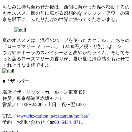
ちなみに待ち合わせた後は、西側に向かった席へ移動するの
もオススメ。目の前に広がる幻想的なマジック・アワーの東
京を眼下に、ふたりだけの世界に浸ってくださいませ。
夏のオススメは、流行のハーブを使ったカクテル。こちらの
「ローズマリー ミュール」（2400円／税・サ別）は、ショ
ウガやテキーラのスパイシーさと爽やかなライム、そしてそ
っと薫るローズマリーの香りが、暑い夏に清涼感をもたせて
くれそうな１杯ですよ。
■「ザ・バー」
場所／ザ・リッツ・カールトン東京45F
住所／東京都港区赤坂9−7−1
営業／11:00〜24:00（土日・祝〜翌1:00）
URL／
www.ritz-carlton.jp/restaurant/the_bar/
予約・お問い合わせ／☎
03−6434−8711