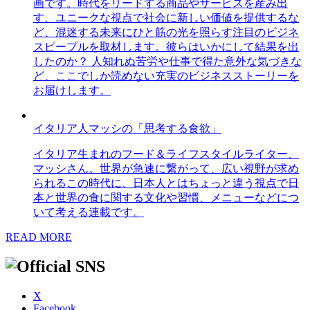
画です。時代をリードする商品やサービスを産み出
す、ユニークな視点で社会に新しい価値を提供するな
ど、混迷する未来にひと筋の光を照らす注目のビジネ
スピープルを取材します。彼らはいかにして結果を出
したのか？ 人知れぬ苦労や仕事で得た意外な気づきな
ど、ここでしか読めない充実のビジネスストーリーを
お届けします。
イタリア人マッシの「思考する食欲」
イタリア生まれのフード＆ライフスタイルライター、
マッシさん。世界が急速に繋がって、広い視野が求め
られるこの時代に、日本人とはちょっと違う視点で日
本と世界の食に関する文化や習慣、メニューなどにつ
いて考える連載です。
READ MORE
X
Facebook