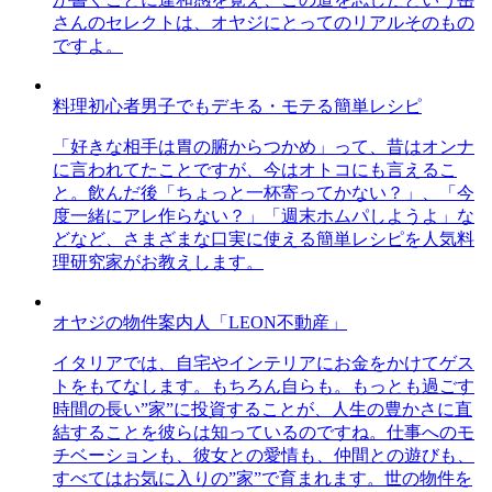
さんのセレクトは、オヤジにとってのリアルそのもの
ですよ。
料理初心者男子でもデキる・モテる簡単レシピ
「好きな相手は胃の腑からつかめ」って、昔はオンナ
に言われてたことですが、今はオトコにも言えるこ
と。飲んだ後「ちょっと一杯寄ってかない？」、「今
度一緒にアレ作らない？」「週末ホムパしようよ」な
どなど、さまざまな口実に使える簡単レシピを人気料
理研究家がお教えします。
オヤジの物件案内人「LEON不動産」
イタリアでは、自宅やインテリアにお金をかけてゲス
トをもてなします。もちろん自らも。もっとも過ごす
時間の長い”家”に投資することが、人生の豊かさに直
結することを彼らは知っているのですね。仕事へのモ
チベーションも、彼女との愛情も、仲間との遊びも、
すべてはお気に入りの”家”で育まれます。世の物件を