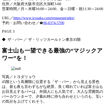
住所／大阪府大阪市北区大深町3-60
営業時間／月～木曜16:00～24:00、金～日曜・祝11:30～24:00
URL／
https://www.icosaka.com/restaurant/adee/
予約・お問い合わせ／☎
06-6374-5700
PAGE 3
◆ ザ・バー ／ ザ・リッツカールトン東京45階
富士山も一望できる最強の“マジックア
ワー”を！
写真／トヨダリョウ
45階という高層階に位置する「ザ・バー」から見える景色
は、昼も夜も言わずもがな絶景。良く晴れていれば富士山も
お目見えするバーは、外国人にも人気です。大人な雰囲気の
バーカウンターで、夕暮れ時に待ち合わせというのも、互い
の気分を上げてくれそう。