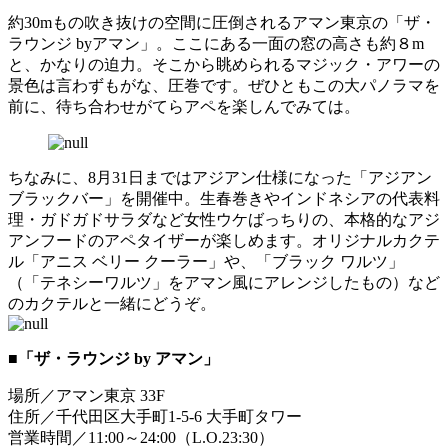
約30mもの吹き抜けの空間に圧倒されるアマン東京の「ザ・
ラウンジ byアマン」。ここにある一面の窓の高さも約８m
と、かなりの迫力。そこから眺められるマジック・アワーの
景色は言わずもがな、圧巻です。ぜひともこの大パノラマを
前に、待ち合わせがてらアペを楽しんでみては。
ちなみに、8月31日まではアジアン仕様になった「アジアン
ブラックバー」を開催中。生春巻きやインドネシアの代表料
理・ガドガドサラダなど女性ウケばっちりの、本格的なアジ
アンフードのアペタイザーが楽しめます。オリジナルカクテ
ル「アニス ベリー クーラー」や、「ブラック ワルツ」
（「テネシーワルツ」をアマン風にアレンジしたもの）など
のカクテルと一緒にどうぞ。
■「ザ・ラウンジ by アマン」
場所／アマン東京 33F
住所／千代田区大手町1-5-6 大手町タワー
営業時間／11:00～24:00（L.O.23:30）