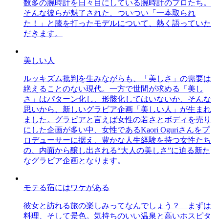
数多の腕時計を日々目にしている腕時計のプロたち。
そんな彼らが魅了された、ついつい「一本取られ
た！」と膝を打ったモデルについて、熱く語っていた
だきます。
美しい人
ルッキズム批判を生みながらも、「美しさ」の需要は
絶えることのない現代。一方で世間が求める「美し
さ」はパターン化し、形骸化してはいないか、そんな
思いから、新しいグラビア企画「美しい人」が生まれ
ました。グラビアと言えば女性の若さとボディを売り
にした企画が多い中、女性であるKaori Oguriさんをプ
ロデューサーに据え、豊かな人生経験を持つ女性たち
の、内面から醸し出される“大人の美しさ”に迫る新た
なグラビア企画となります。
モテる宿にはワケがある
彼女と訪れる旅の楽しみってなんでしょう？ まずは
料理、そして景色。気持ちのいい温泉と高いホスピタ