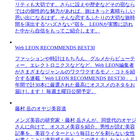
リティも大切です。さらに設えや歴史などその宿なら
ではの個性的な魅力があれば、旅はきっと素晴らしい
思い出になるはず。そんな恋するふたりの大切な旅時
間を演出する“ハズさない”宿を、LEONが実際に訪れ
た中から自信をもってご紹介します。
Web LEON RECOMMENDS BEST30
ファッションや時計はもちろん、グルメからビューテ
ィー、エレクトロニクスなどなど、Web LEON編集者
がさまざまなジャンルのワクワクするモノ・コトを紹
介する連載「Web LEON RECOMMENDS BEST30」。1
年間で計30本に厳選された最高にオススメのネタをお
届けします！ 毎週土曜日公開予定。
藤村 岳のオヤジ美容道
メンズ美容の研究家・藤村 岳さんが、同世代のオヤジ
さんに向けて、オススメ美容を紹介。男性が読む美容
記事を、美容ライターという毎日ヒゲを剃らない女性
が書くことに違和感を覚え、この道を志したという岳