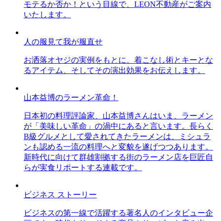
モテるか否か！という目線で、LEON不動産がご案内
いたします。
人の服見て我が服直せ
お洒落オヤジの実例をもとに、着こなし術とキーとな
るアイテム、そしてその演出効果をお伝えします。
山本益博のラーメン革命！
日本初の料理評論家、山本益博さんはいま、ラーメン
が「美味しい革命」の渦中にあると言います。長らく
B級グルメとして愛されてきたラーメンは、ミシュラ
ンも認める一流の料理へと変貌を遂げつつあります。
新時代に向けて群雄割拠する街のラーメン店を巨匠自
らが実食リポートする連載です。
ビジネス ストーリー
ビジネスの第一線で活躍する著名人のインタビュー企