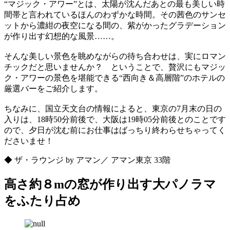
“マジック・アワー”とは、太陽が沈んだあとの最も美しい時
間帯と言われているほんのわずかな時間。その茜色のサンセ
ットから濃紺の夜空になる間の、紫がかったグラデーション
が作り出す幻想的な風景……。
そんな美しい景色を眺めながらの待ち合わせは、実にロマン
チックだと思いませんか？ ということで、贅沢にもマジッ
ク・アワーの景色を堪能できる“西向き＆高層階”のホテルの
厳選バーをご紹介します。
ちなみに、国立天文台の情報によると、東京の7月末の日の
入りは、18時50分前後で、大阪は19時05分前後とのことです
ので、夕日が沈む前にお仕事はばっちり終わらせちゃってく
ださいませ！
◆ ザ・ラウンジ by アマン／ アマン東京 33階
高さ約８mの窓が作り出す大パノラマ
をふたり占め