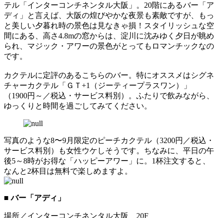
テル「インターコンチネンタル大阪」。20階にあるバー「ア
ディ」と言えば、大阪の煌びやかな夜景も素敵ですが、もっ
と美しい夕暮れ時の景色は見なきゃ損！スタイリッシュな空
間にある、高さ4.8mの窓からは、淀川に沈みゆく夕日が眺め
られ、マジック・アワーの景色がとってもロマンチックなの
です。
カクテルに定評のあるこちらのバー。特にオススメはシグネ
チャーカクテル「ＧＴ+1（ジーティープラスワン）」
（1900円～／税込・サービス料別）。ふたりで飲みながら、
ゆっくりと時間を過ごしてみてください。
写真のような8〜9月限定のピーチカクテル（3200円／税込・
サービス料別）も女性ウケしそうです。ちなみに、平日の午
後5～8時がお得な「ハッピーアワー」に。1杯注文すると、
なんと2杯目は無料で楽しめますよ。
■ バー「アディ」
場所／インターコンチネンタル大阪 20F