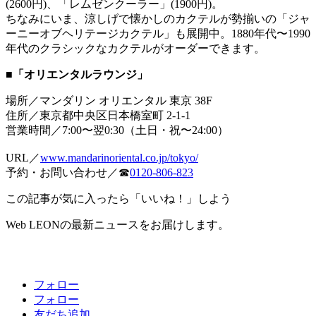
(2600円)、「レムゼンクーラー」(1900円)。
ちなみにいま、涼しげで懐かしのカクテルが勢揃いの「ジャ
ーニーオブヘリテージカクテル」も展開中。1880年代〜1990
年代のクラシックなカクテルがオーダーできます。
■「オリエンタルラウンジ」
場所／マンダリン オリエンタル 東京 38F
住所／東京都中央区日本橋室町 2-1-1
営業時間／7:00〜翌0:30（土日・祝〜24:00）
URL／
www.mandarinoriental.co.jp/tokyo/
予約・お問い合わせ／☎
0120-806-823
この記事が気に入ったら「いいね！」しよう
Web LEONの最新ニュースをお届けします。
フォロー
フォロー
友だち追加