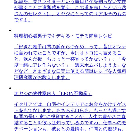
記事を、美容ライターという毎日ヒゲを剃らない女性
が書くことに違和感を覚え、この道を志したという岳
さんのセレクトは、オヤジにとってのリアルそのもの
ですよ。
料理初心者男子でもデキる・モテる簡単レシピ
「好きな相手は胃の腑からつかめ」って、昔はオンナ
に言われてたことですが、今はオトコにも言えるこ
と。飲んだ後「ちょっと一杯寄ってかない？」、「今
度一緒にアレ作らない？」「週末ホムパしようよ」な
どなど、さまざまな口実に使える簡単レシピを人気料
理研究家がお教えします。
オヤジの物件案内人「LEON不動産」
イタリアでは、自宅やインテリアにお金をかけてゲス
トをもてなします。もちろん自らも。もっとも過ごす
時間の長い”家”に投資することが、人生の豊かさに直
結することを彼らは知っているのですね。仕事へのモ
チベーションも、彼女との愛情も、仲間との遊びも、