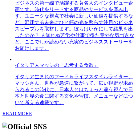
ビジネスの第一線で活躍する著名人のインタビュー企
画です。時代をリードする商品やサービスを産み出
す、ユニークな視点で社会に新しい価値を提供するな
ど、混迷する未来にひと筋の光を照らす注目のビジネ
スピープルを取材します。彼らはいかにして結果を出
したのか？ 人知れぬ苦労や仕事で得た意外な気づきな
ど、ここでしか読めない充実のビジネスストーリーを
お届けします。
イタリア人マッシの「思考する食欲」
イタリア生まれのフード＆ライフスタイルライター、
マッシさん。世界が急速に繋がって、広い視野が求め
られるこの時代に、日本人とはちょっと違う視点で日
本と世界の食に関する文化や習慣、メニューなどにつ
いて考える連載です。
READ MORE