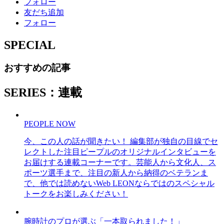
フォロー
友だち追加
フォロー
SPECIAL
おすすめの記事
SERIES：連載
PEOPLE NOW
今、この人の話が聞きたい！ 編集部が独自の目線でセ
レクトした注目ピープルのオリジナルインタビューを
お届けする連載コーナーです。芸能人から文化人、ス
ポーツ選手まで、注目の新人から納得のベテランま
で、他では読めないWeb LEONならではのスペシャル
トークをお楽しみください！
腕時計のプロが選ぶ「一本取られました！」