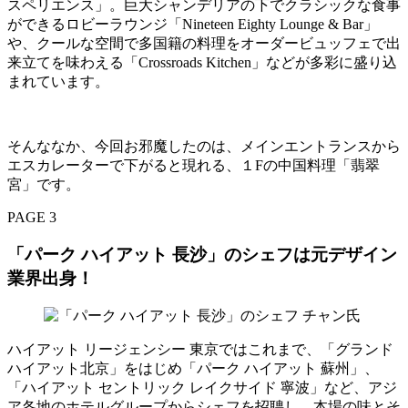
スペリエンス」。巨大シャンデリアの下でクラシックな食事
ができるロビーラウンジ「Nineteen Eighty Lounge & Bar」
や、クールな空間で多国籍の料理をオーダービュッフェで出
来立てを味わえる「Crossroads Kitchen」などが多彩に盛り込
まれています。
そんななか、今回お邪魔したのは、メインエントランスから
エスカレーターで下がると現れる、１Fの中国料理「翡翠
宮」です。
PAGE 3
「パーク ハイアット 長沙」のシェフは元デザイン
業界出身！
ハイアット リージェンシー 東京ではこれまで、「グランド
ハイアット北京」をはじめ「パーク ハイアット 蘇州」、
「ハイアット セントリック レイクサイド 寧波」など、アジ
ア各地のホテルグループからシェフを招聘し、本場の味とそ