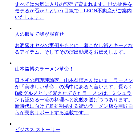
すべてはお気に入りの”家”で育まれます。世の物件を
モテるか否か！という目線で、LEON不動産がご案内
いたします。
人の服見て我が服直せ
お洒落オヤジの実例をもとに、着こなし術とキーとな
るアイテム、そしてその演出効果をお伝えします。
山本益博のラーメン革命！
日本初の料理評論家、山本益博さんはいま、ラーメン
が「美味しい革命」の渦中にあると言います。長らく
B級グルメとして愛されてきたラーメンは、ミシュラ
ンも認める一流の料理へと変貌を遂げつつあります。
新時代に向けて群雄割拠する街のラーメン店を巨匠自
らが実食リポートする連載です。
ビジネス ストーリー