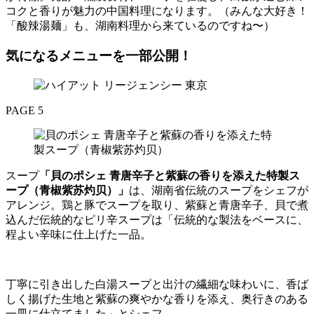
コクと香りが魅力の中国料理になります。（みんな大好き！
「酸辣湯麺」も、湖南料理から来ているのですね〜）
気になるメニューを一部公開！
PAGE 5
スープ
「貝のポシェ 青唐辛子と紫蘇の香りを添えた特製ス
ープ（青椒紫苏灼贝）」
は、湖南省伝統のスープをシェフが
アレンジ。鶏と豚でスープを取り、紫蘇と青唐辛子、貝で煮
込んだ伝統的なピリ辛スープは「伝統的な製法をベースに、
程よい辛味に仕上げた一品。
丁寧に引き出した白湯スープと出汁の繊細な味わいに、香ば
しく揚げた生地と紫蘇の爽やかな香りを添え、奥行きのある
一皿に仕立てました」とシェフ。