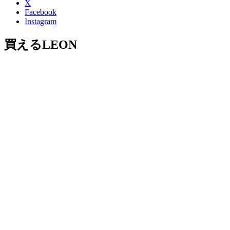
X
Facebook
Instagram
買えるLEON