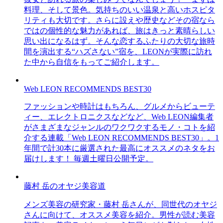
料理、そして景色。気持ちのいい温泉と高いホスピタ
リティも大切です。さらに設えや歴史などその宿なら
ではの個性的な魅力があれば、旅はきっと素晴らしい
思い出になるはず。そんな恋するふたりの大切な旅時
間を演出する“ハズさない”宿を、LEONが実際に訪れ
た中から自信をもってご紹介します。
Web LEON RECOMMENDS BEST30
ファッションや時計はもちろん、グルメからビューテ
ィー、エレクトロニクスなどなど、Web LEON編集者
がさまざまなジャンルのワクワクするモノ・コトを紹
介する連載「Web LEON RECOMMENDS BEST30」。1
年間で計30本に厳選された最高にオススメのネタをお
届けします！ 毎週土曜日公開予定。
藤村 岳のオヤジ美容道
メンズ美容の研究家・藤村 岳さんが、同世代のオヤジ
さんに向けて、オススメ美容を紹介。男性が読む美容