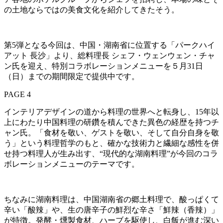
の土地ならではの美食文化を紹介してきたそう。
第5弾となる今回は、中国・湖南省に位置する「パークハイ
アット 長沙」より、総料理長 シェフ・ウェンウェン・チャ
ン氏を迎え、特別コラボレーションメニューを５月31日
（日）までの期間限定で提供中です。
PAGE 4
インテリアデザインの道から料理の世界へと転身し、15年以
上にわたり中国料理の研鑽を積んできた異色の経歴を持つチ
ャン氏。「食材を敬い、ゲストを敬い、そして自分自身を敬
う」という料理哲学のもと、確かな技術力と繊細な感性を併
せ持つ料理人が生み出す、“現代的な湖南料理”が今回のコラ
ボレーションメニューのテーマです。
ちなみに湖南料理は、中国湖南省の郷土料理で、酸っぱくて
辛い「酸辣」や、生の唐辛子の鮮烈な辛さ「鮮辣（香辣）」
が特徴。発酵・燻製食材、ハーブを駆使し、白飯が進む深い