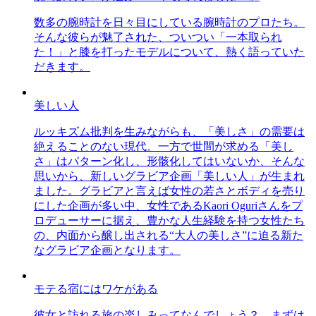
数多の腕時計を日々目にしている腕時計のプロたち。
そんな彼らが魅了された、ついつい「一本取られ
た！」と膝を打ったモデルについて、熱く語っていた
だきます。
美しい人
ルッキズム批判を生みながらも、「美しさ」の需要は
絶えることのない現代。一方で世間が求める「美し
さ」はパターン化し、形骸化してはいないか、そんな
思いから、新しいグラビア企画「美しい人」が生まれ
ました。グラビアと言えば女性の若さとボディを売り
にした企画が多い中、女性であるKaori Oguriさんをプ
ロデューサーに据え、豊かな人生経験を持つ女性たち
の、内面から醸し出される“大人の美しさ”に迫る新た
なグラビア企画となります。
モテる宿にはワケがある
彼女と訪れる旅の楽しみってなんでしょう？ まずは