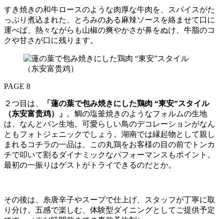
すき焼きの和牛ロースのような肉厚な牛肉を、スパイスがた
っぷり煮込まれた、とろみのある麻辣ソースを絡ませて口に
運べば、熱々ながらも山椒の爽やかさが鼻をぬけ、牛脂のコ
クや甘さが口に残ります。
PAGE 8
２つ目は、
「蓮の葉で包み焼きにした鶏肉 “東安”スタイル
（东安富贵鸡）」
。鯛の塩釜焼きのようなフォルムの生地
は、なんとパン生地。可愛らしい鳥のデコレーションがなん
ともフォトジェニックでしょう。湖南では縁起物として親し
まれるコチラの一品は、この丸鶏をお客様の目の前でトンカ
チで叩いて割るダイナミックなパフォーマンスもポイント。
最初の一振りはゲストがトライできるのだとか。
その後は、糸唐辛子やスープで仕上げ、スタッフが丁寧に取
り分け。五感で楽しむ、体験型ダイニングとしてご提供予定