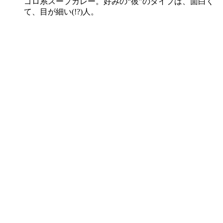
ゴロ系スープカレー。好みの“彼”のタイプは、面白く
て、目が細い(!?)人。