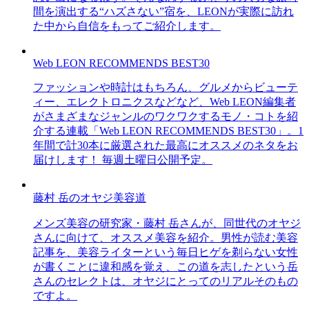
間を演出する“ハズさない”宿を、LEONが実際に訪れ
た中から自信をもってご紹介します。
Web LEON RECOMMENDS BEST30
ファッションや時計はもちろん、グルメからビューテ
ィー、エレクトロニクスなどなど、Web LEON編集者
がさまざまなジャンルのワクワクするモノ・コトを紹
介する連載「Web LEON RECOMMENDS BEST30」。1
年間で計30本に厳選された最高にオススメのネタをお
届けします！ 毎週土曜日公開予定。
藤村 岳のオヤジ美容道
メンズ美容の研究家・藤村 岳さんが、同世代のオヤジ
さんに向けて、オススメ美容を紹介。男性が読む美容
記事を、美容ライターという毎日ヒゲを剃らない女性
が書くことに違和感を覚え、この道を志したという岳
さんのセレクトは、オヤジにとってのリアルそのもの
ですよ。