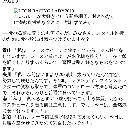
PAGE 3
辛いカレーが大好きという新谷桐子。甘さのなか
に潜む刺激的な辛さに、思わず笑みが。
──食べる前に聞くのも何ですが、みなさん、スタイル維持
のために食べ物には気をつけていますか？
青山
「私は、レースクイーンに決まってから、ジム通いを
しています。レースの前には、炭水化物を控えたり、夕ご飯
を軽くしたりするくらいで、普段は割と好きなものを食べて
ます」
央川
「私、以前はいまより20kg以上太っていたんですが、
努力して痩せたんです。その時、ファスティングインストラ
クターの資格も取って、体重のコントロール方法も覚えたの
で、それからはわりと普通に食べています」
南
「私は、食べるとすぐ下腹がぽっこり出る体質。だから
コスチュームを着る前は注意します。でも、今日は、全然気
にせず食べますよ！」
新谷
「私も、レース前は炭水化物を控えるくらい。今日は
お腹を空かせてきたので完食したいです！」