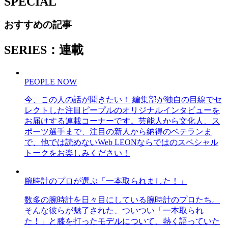
SPECIAL
おすすめの記事
SERIES：連載
PEOPLE NOW
今、この人の話が聞きたい！ 編集部が独自の目線でセ
レクトした注目ピープルのオリジナルインタビューを
お届けする連載コーナーです。芸能人から文化人、ス
ポーツ選手まで、注目の新人から納得のベテランま
で、他では読めないWeb LEONならではのスペシャル
トークをお楽しみください！
腕時計のプロが選ぶ「一本取られました！」
数多の腕時計を日々目にしている腕時計のプロたち。
そんな彼らが魅了された、ついつい「一本取られ
た！」と膝を打ったモデルについて、熱く語っていた