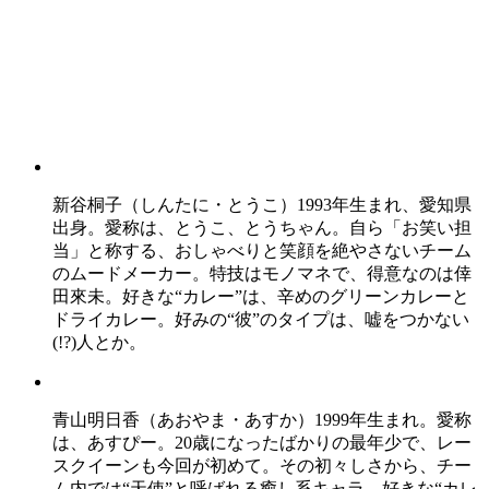
新谷桐子（しんたに・とうこ）1993年生まれ、愛知県
出身。愛称は、とうこ、とうちゃん。自ら「お笑い担
当」と称する、おしゃべりと笑顔を絶やさないチーム
のムードメーカー。特技はモノマネで、得意なのは倖
田來未。好きな“カレー”は、辛めのグリーンカレーと
ドライカレー。好みの“彼”のタイプは、嘘をつかない
(!?)人とか。
青山明日香（あおやま・あすか）1999年生まれ。愛称
は、あすぴー。20歳になったばかりの最年少で、レー
スクイーンも今回が初めて。その初々しさから、チー
ム内では“天使”と呼ばれる癒し系キャラ。好きな“カレ