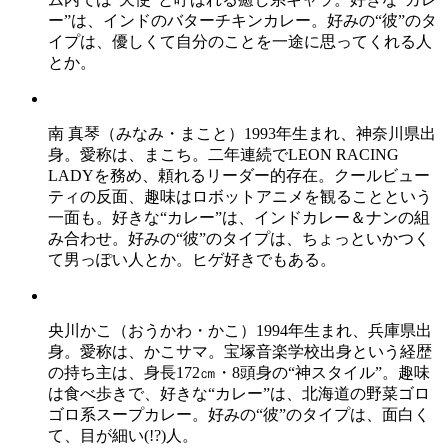
ー”は、インドのバターチキンカレー。好みの“彼”のタ
イプは、優しくて自分のことを一途に思ってくれる人
とか。
南 真琴（みなみ・まこと）1993年生まれ、神奈川県出
身。愛称は、まこち。二年連続でLEON RACING
LADYを務め、頼れるリーダー的存在。クールビュー
ティの反面、趣味はロボットアニメを観ることという
一面も。好きな“カレー”は、インドカレー＆ナンの組
み合わせ。好みの“彼”のタイプは、ちょっといかつく
て男っぽい人とか。ヒゲ好きでもある。
央川かこ（おうかわ・かこ）1994年生まれ、兵庫県出
身。愛称は、かこサマ。宝塚音楽学校出身という経歴
の持ち主は、身長172㎝・8頭身の“神スタイル”。趣味
は食べ歩きで、好きな“カレー”は、北海道の野菜ゴロ
ゴロ系スープカレー。好みの“彼”のタイプは、面白く
て、目が細い(!?)人。