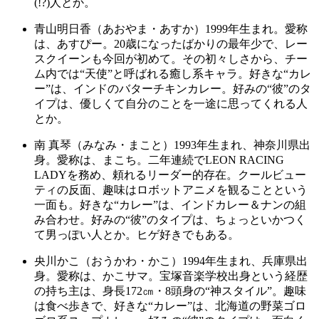
(!?)人とか。
青山明日香（あおやま・あすか）1999年生まれ。愛称
は、あすぴー。20歳になったばかりの最年少で、レー
スクイーンも今回が初めて。その初々しさから、チー
ム内では“天使”と呼ばれる癒し系キャラ。好きな“カレ
ー”は、インドのバターチキンカレー。好みの“彼”のタ
イプは、優しくて自分のことを一途に思ってくれる人
とか。
南 真琴（みなみ・まこと）1993年生まれ、神奈川県出
身。愛称は、まこち。二年連続でLEON RACING
LADYを務め、頼れるリーダー的存在。クールビュー
ティの反面、趣味はロボットアニメを観ることという
一面も。好きな“カレー”は、インドカレー＆ナンの組
み合わせ。好みの“彼”のタイプは、ちょっといかつく
て男っぽい人とか。ヒゲ好きでもある。
央川かこ（おうかわ・かこ）1994年生まれ、兵庫県出
身。愛称は、かこサマ。宝塚音楽学校出身という経歴
の持ち主は、身長172㎝・8頭身の“神スタイル”。趣味
は食べ歩きで、好きな“カレー”は、北海道の野菜ゴロ