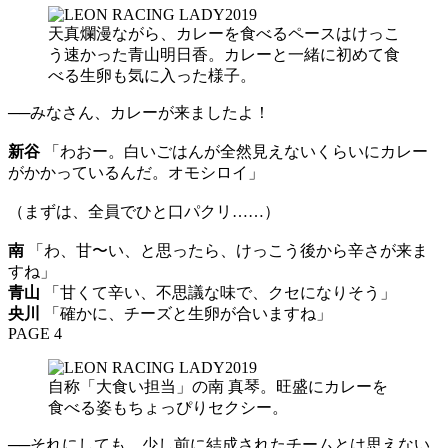
天真爛漫ながら、カレーを食べるペースはけっこ
う速かった青山明日香。カレーと一緒に初めて食
べる生卵も気に入った様子。
──みなさん、カレーが来ましたよ！
新谷
「わおー。白いごはんが全然見えないくらいにカレー
がかかっているんだ。オモシロイ」
（まずは、全員でひと口パクリ……）
南
「わ、甘〜い、と思ったら、けっこう後から辛さが来ま
すね」
青山
「甘くて辛い、不思議な味で、クセになりそう」
央川
「確かに、チーズと生卵が合いますね」
PAGE 4
自称「大食い担当」の南 真琴。旺盛にカレーを
食べる姿もちょっぴりセクシー。
──それにしても、少し前に結成されたチームとは思えない