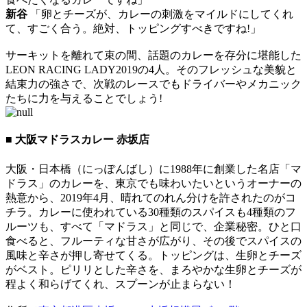
新谷
「卵とチーズが、カレーの刺激をマイルドにしてくれ
て、すごく合う。絶対、トッピングすべきですね!」
サーキットを離れて束の間、話題のカレーを存分に堪能した
LEON RACING LADY2019の4人。そのフレッシュな美貌と
結束力の強さで、次戦のレースでもドライバーやメカニック
たちに力を与えることでしょう!
■ 大阪マドラスカレー 赤坂店
大阪・日本橋（にっぽんばし）に1988年に創業した名店「マ
ドラス」のカレーを、東京でも味わいたいというオーナーの
熱意から、2019年4月、晴れてのれん分けを許されたのがコ
チラ。カレーに使われている30種類のスパイスも4種類のフ
ルーツも、すべて「マドラス」と同じで、企業秘密。ひと口
食べると、フルーティな甘さが広がり、その後でスパイスの
風味と辛さが押し寄せてくる。トッピングは、生卵とチーズ
がベスト。ピリリとした辛さを、まろやかな生卵とチーズが
程よく和らげてくれ、スプーンが止まらない！