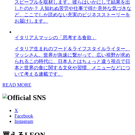
スピープルを取材します。彼らはいかにして結果を出
したのか？ 人知れぬ苦労や仕事で得た意外な気づきな
ど、ここでしか読めない充実のビジネスストーリーを
お届けします。
イタリア人マッシの「思考する食欲」
イタリア生まれのフード＆ライフスタイルライター、
マッシさん。世界が急速に繋がって、広い視野が求め
られるこの時代に、日本人とはちょっと違う視点で日
本と世界の食に関する文化や習慣、メニューなどにつ
いて考える連載です。
READ MORE
X
Facebook
Instagram
買えるLEON