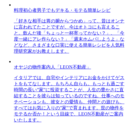
料理初心者男子でもデキる・モテる簡単レシピ
「好きな相手は胃の腑からつかめ」って、昔はオンナ
に言われてたことですが、今はオトコにも言えるこ
と。飲んだ後「ちょっと一杯寄ってかない？」、「今
度一緒にアレ作らない？」「週末ホムパしようよ」な
どなど、さまざまな口実に使える簡単レシピを人気料
理研究家がお教えします。
オヤジの物件案内人「LEON不動産」
イタリアでは、自宅やインテリアにお金をかけてゲス
トをもてなします。もちろん自らも。もっとも過ごす
時間の長い”家”に投資することが、人生の豊かさに直
結することを彼らは知っているのですね。仕事へのモ
チベーションも、彼女との愛情も、仲間との遊びも、
すべてはお気に入りの”家”で育まれます。世の物件を
モテるか否か！という目線で、LEON不動産がご案内
いたします。