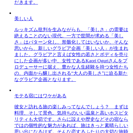
だきます。
美しい人
ルッキズム批判を生みながらも、「美しさ」の需要は
絶えることのない現代。一方で世間が求める「美し
さ」はパターン化し、形骸化してはいないか、そんな
思いから、新しいグラビア企画「美しい人」が生まれ
ました。グラビアと言えば女性の若さとボディを売り
にした企画が多い中、女性であるKaori Oguriさんをプ
ロデューサーに据え、豊かな人生経験を持つ女性たち
の、内面から醸し出される“大人の美しさ”に迫る新た
なグラビア企画となります。
モテる宿にはワケがある
彼女と訪れる旅の楽しみってなんでしょう？ まずは
料理、そして景色。気持ちのいい温泉と高いホスピタ
リティも大切です。さらに設えや歴史などその宿なら
ではの個性的な魅力があれば、旅はきっと素晴らしい
思い出になるはず。そんな恋するふたりの大切な旅時