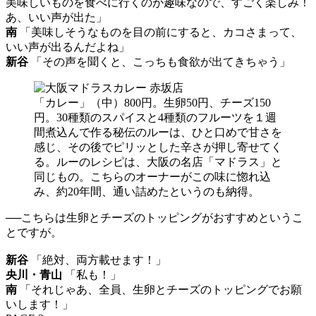
美味しいものを食べに行くのが趣味なので、すごく楽しみ！
あ、いい声が出た」
南
「美味しそうなものを目の前にすると、カコさまって、
いい声が出るんだよね」
新谷
「その声を聞くと、こっちも食欲が出てきちゃう」
「カレー」（中）800円。生卵50円、チーズ150
円。30種類のスパイスと4種類のフルーツを１週
間煮込んで作る秘伝のルーは、ひと口めで甘さを
感じ、その後でピリッとした辛さが押し寄せてく
る。ルーのレシピは、大阪の名店「マドラス」と
同じもの。こちらのオーナーがこの味に惚れ込
み、約20年間、通い詰めたというのも納得。
──こちらは生卵とチーズのトッピングがおすすめというこ
とですが。
新谷
「絶対、両方載せます！」
央川・青山
「私も！」
南
「それじゃあ、全員、生卵とチーズのトッピングでお願
いします！」