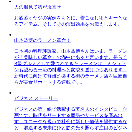
人の服見て我が服直せ
お洒落オヤジの実例をもとに、着こなし術とキーとな
るアイテム、そしてその演出効果をお伝えします。
山本益博のラーメン革命！
日本初の料理評論家、山本益博さんはいま、ラーメン
が「美味しい革命」の渦中にあると言います。長らく
B級グルメとして愛されてきたラーメンは、ミシュラ
ンも認める一流の料理へと変貌を遂げつつあります。
新時代に向けて群雄割拠する街のラーメン店を巨匠自
らが実食リポートする連載です。
ビジネス ストーリー
ビジネスの第一線で活躍する著名人のインタビュー企
画です。時代をリードする商品やサービスを産み出
す、ユニークな視点で社会に新しい価値を提供するな
ど、混迷する未来にひと筋の光を照らす注目のビジネ