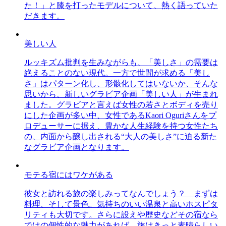
た！」と膝を打ったモデルについて、熱く語っていた
だきます。
美しい人
ルッキズム批判を生みながらも、「美しさ」の需要は
絶えることのない現代。一方で世間が求める「美し
さ」はパターン化し、形骸化してはいないか、そんな
思いから、新しいグラビア企画「美しい人」が生まれ
ました。グラビアと言えば女性の若さとボディを売り
にした企画が多い中、女性であるKaori Oguriさんをプ
ロデューサーに据え、豊かな人生経験を持つ女性たち
の、内面から醸し出される“大人の美しさ”に迫る新た
なグラビア企画となります。
モテる宿にはワケがある
彼女と訪れる旅の楽しみってなんでしょう？ まずは
料理、そして景色。気持ちのいい温泉と高いホスピタ
リティも大切です。さらに設えや歴史などその宿なら
ではの個性的な魅力があれば、旅はきっと素晴らしい