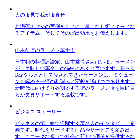
人の服見て我が服直せ
お洒落オヤジの実例をもとに、着こなし術とキーとな
るアイテム、そしてその演出効果をお伝えします。
山本益博のラーメン革命！
日本初の料理評論家、山本益博さんはいま、ラーメン
が「美味しい革命」の渦中にあると言います。長らく
B級グルメとして愛されてきたラーメンは、ミシュラ
ンも認める一流の料理へと変貌を遂げつつあります。
新時代に向けて群雄割拠する街のラーメン店を巨匠自
らが実食リポートする連載です。
ビジネス ストーリー
ビジネスの第一線で活躍する著名人のインタビュー企
画です。時代をリードする商品やサービスを産み出
す、ユニークな視点で社会に新しい価値を提供するな