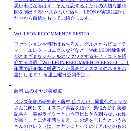
思い出になるはず。そんな恋するふたりの大切な旅時
間を演出する“ハズさない”宿を、LEONが実際に訪れ
た中から自信をもってご紹介します。
Web LEON RECOMMENDS BEST30
ファッションや時計はもちろん、グルメからビューテ
ィー、エレクトロニクスなどなど、Web LEON編集者
がさまざまなジャンルのワクワクするモノ・コトを紹
介する連載「Web LEON RECOMMENDS BEST30」。1
年間で計30本に厳選された最高にオススメのネタをお
届けします！ 毎週土曜日公開予定。
藤村 岳のオヤジ美容道
メンズ美容の研究家・藤村 岳さんが、同世代のオヤジ
さんに向けて、オススメ美容を紹介。男性が読む美容
記事を、美容ライターという毎日ヒゲを剃らない女性
が書くことに違和感を覚え、この道を志したという岳
さんのセレクトは、オヤジにとってのリアルそのもの