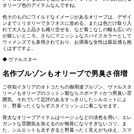
オリーブ色のアイテムなんですね。
色そのものにワイルドなイメージがあるオリーブは、デザイ
ンまでミリタリーでタフネスに攻める、または色だけ取り入
れて大人な上品さも織り交ぜる、など着こなしの幅も広いの
が嬉しいところ。さらにマニッシュなスパイスカラーとして
ウィメンズでも多用されており、お洒落な女性は親近感も抱
くはずですよ。
◆ ヴァルスター
名作ブルゾンもオリーブで男臭さ倍増
ご存知イタリアのオトコたちの御用達ブルゾン、ヴァルスタ
リーノもオリーブのコットン製ならスポーティかつ男臭い雰
囲気。それでいて定評のあるすっきりしたシルエットによ
り、野暮ったくならずスタイリッシュに着こなせます。
骨太なオリーブアイテムはベージュなどの淡色を用い、エレ
ガントな雰囲気を加えるのが無骨になりすぎないコツ。ま
た、シルエットも太すぎると野暮ったく見えがちゆえ、スマ