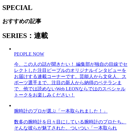
SPECIAL
おすすめの記事
SERIES：連載
PEOPLE NOW
今、この人の話が聞きたい！ 編集部が独自の目線でセ
レクトした注目ピープルのオリジナルインタビューを
お届けする連載コーナーです。芸能人から文化人、ス
ポーツ選手まで、注目の新人から納得のベテランま
で、他では読めないWeb LEONならではのスペシャル
トークをお楽しみください！
腕時計のプロが選ぶ「一本取られました！」
数多の腕時計を日々目にしている腕時計のプロたち。
そんな彼らが魅了された、ついつい「一本取られ