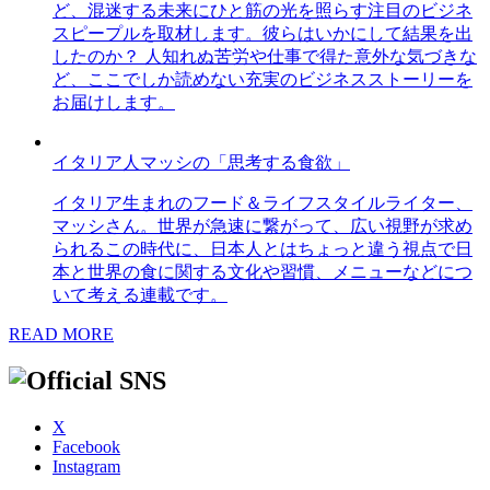
ど、混迷する未来にひと筋の光を照らす注目のビジネ
スピープルを取材します。彼らはいかにして結果を出
したのか？ 人知れぬ苦労や仕事で得た意外な気づきな
ど、ここでしか読めない充実のビジネスストーリーを
お届けします。
イタリア人マッシの「思考する食欲」
イタリア生まれのフード＆ライフスタイルライター、
マッシさん。世界が急速に繋がって、広い視野が求め
られるこの時代に、日本人とはちょっと違う視点で日
本と世界の食に関する文化や習慣、メニューなどにつ
いて考える連載です。
READ MORE
X
Facebook
Instagram