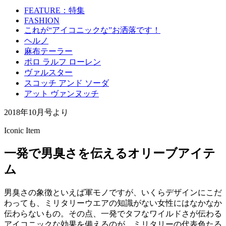
FEATURE：特集
FASHION
これが“アイコニックな”お洒落です！
ヘルノ
麻布テーラー
ポロ ラルフ ローレン
ヴァルスター
スコッチ アンド ソーダ
アット ヴァンヌッチ
2018年10月号より
Iconic Item
一発で男臭さを伝えるオリーブアイテ
ム
男臭さの象徴といえば軍モノですが、いくらデザインにこだ
わっても、ミリタリーウエアの知識がない女性にはなかなか
伝わらないもの。その点、一発でタフなワイルドさが伝わる
アイコニックな効果を備えるのが、ミリタリーの代表色たる