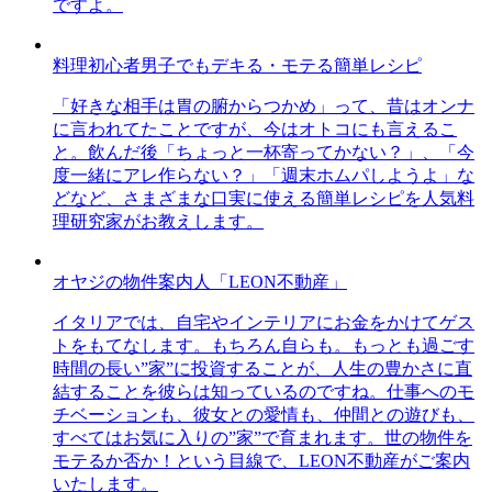
ですよ。
料理初心者男子でもデキる・モテる簡単レシピ
「好きな相手は胃の腑からつかめ」って、昔はオンナ
に言われてたことですが、今はオトコにも言えるこ
と。飲んだ後「ちょっと一杯寄ってかない？」、「今
度一緒にアレ作らない？」「週末ホムパしようよ」な
どなど、さまざまな口実に使える簡単レシピを人気料
理研究家がお教えします。
オヤジの物件案内人「LEON不動産」
イタリアでは、自宅やインテリアにお金をかけてゲス
トをもてなします。もちろん自らも。もっとも過ごす
時間の長い”家”に投資することが、人生の豊かさに直
結することを彼らは知っているのですね。仕事へのモ
チベーションも、彼女との愛情も、仲間との遊びも、
すべてはお気に入りの”家”で育まれます。世の物件を
モテるか否か！という目線で、LEON不動産がご案内
いたします。