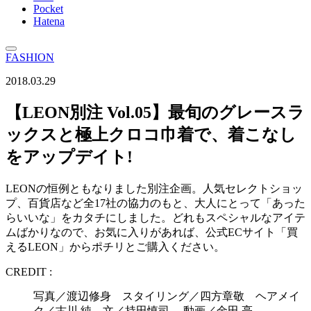
Pocket
Hatena
FASHION
2018.03.29
【LEON別注 Vol.05】最旬のグレースラ
ックスと極上クロコ巾着で、着こなし
をアップデイト!
LEONの恒例ともなりました別注企画。人気セレクトショッ
プ、百貨店など全17社の協力のもと、大人にとって「あった
らいいな」をカタチにしました。どれもスペシャルなアイテ
ムばかりなので、お気に入りがあれば、公式ECサイト「買
えるLEON」からポチリとご購入ください。
CREDIT :
写真／渡辺修身 スタイリング／四方章敬 ヘアメイ
ク／古川 純 文／持田慎司 動画／金田 亮