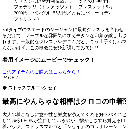
ミ（ともに伊勢丹新宿店）、ニット5万3000円／
フェデッリ（トレメッツォ）、ブレスレット9万
2000円、バングル155万円／ともにバニー（ディ
プトリクス）
3rdタイプのスエードのジージャンに最旬グレスラを合わせ
るだけで、ノーブルな雰囲気に加えモダンな印象が醸し出さ
れます。一般的なグレスラやデニムだと、こう上手くはハマ
らないはず。この機会にぜひ新調してみては!?
着用イメージはムービーでチェック！
このアイテムのご購入はこちらから！
PAGE 2
◆ ストラスブルゴ×シセイ
最高にやんちゃな相棒はクロコの巾着⁉︎
大人の着こなしに意外性と鮮度を添えてくれる好スパイスと
して昨今LEONが注目しているのが、懐かしさすら覚える巾
着バッグ。ストラスブルゴと「シセイ」のコラボレーション