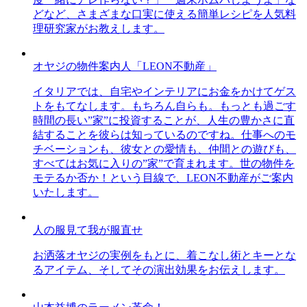
どなど、さまざまな口実に使える簡単レシピを人気料
理研究家がお教えします。
オヤジの物件案内人「LEON不動産」
イタリアでは、自宅やインテリアにお金をかけてゲス
トをもてなします。もちろん自らも。もっとも過ごす
時間の長い”家”に投資することが、人生の豊かさに直
結することを彼らは知っているのですね。仕事へのモ
チベーションも、彼女との愛情も、仲間との遊びも、
すべてはお気に入りの”家”で育まれます。世の物件を
モテるか否か！という目線で、LEON不動産がご案内
いたします。
人の服見て我が服直せ
お洒落オヤジの実例をもとに、着こなし術とキーとな
るアイテム、そしてその演出効果をお伝えします。