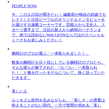
PEOPLE NOW
今、この人の話が聞きたい！ 編集部が独自の目線でセ
レクトした注目ピープルのオリジナルインタビューを
お届けする連載コーナーです。芸能人から文化人、ス
ポーツ選手まで、注目の新人から納得のベテランま
で、他では読めないWeb LEONならではのスペシャル
トークをお楽しみください！
腕時計のプロが選ぶ「一本取られました！」
数多の腕時計を日々目にしている腕時計のプロたち。
そんな彼らが魅了された、ついつい「一本取られ
た！」と膝を打ったモデルについて、熱く語っていた
だきます。
美しい人
ルッキズム批判を生みながらも、「美しさ」の需要は
絶えることのない現代。一方で世間が求める「美し