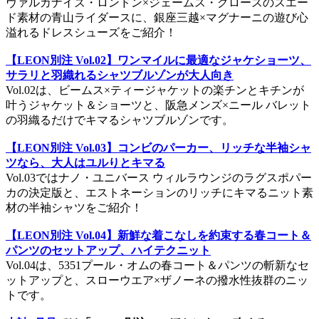
ヴァルカナイズ・ロンドン×ジェームス・グロースのスエー
ド素材の青山ライダースに、銀座三越×マグナーニの遊び心
溢れるドレスシューズをご紹介！
【LEON別注 Vol.02】ワンマイルに最適なジャケショーツ、
サラリと羽織れるシャツブルゾンが大人向き
Vol.02は、ビームス×ティージャケットの楽チンとキチンが
叶うジャケット＆ショーツと、阪急メンズ×ニール バレット
の羽織るだけでキマるシャツブルゾンです。
【LEON別注 Vol.03】コンビのパーカー、リッチな半袖シャ
ツなら、大人はユルりとキマる
Vol.03ではナノ・ユニバース ウィルラウンジのラグスポパー
カの決定版と、エストネーションのリッチにキマるニット素
材の半袖シャツをご紹介！
【LEON別注 Vol.04】新鮮な着こなしを約束する春コート＆
パンツのセットアップ、ハイテクニット
Vol.04は、5351プール・オムの春コート＆パンツの斬新なセ
ットアップと、スローウエア×ザノーネの撥水性抜群のニッ
トです。