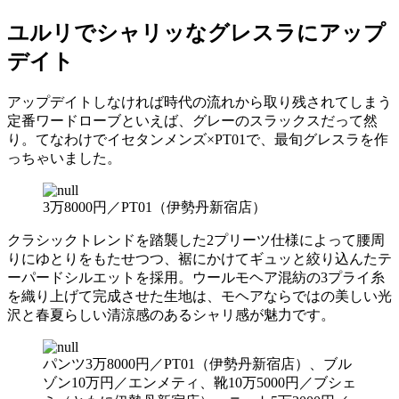
ユルリでシャリッなグレスラにアップ
デイト
アップデイトしなければ時代の流れから取り残されてしまう
定番ワードローブといえば、グレーのスラックスだって然
り。てなわけでイセタンメンズ×PT01で、最旬グレスラを作
っちゃいました。
3万8000円／PT01（伊勢丹新宿店）
クラシックトレンドを踏襲した2プリーツ仕様によって腰周
りにゆとりをもたせつつ、裾にかけてギュッと絞り込んたテ
ーパードシルエットを採用。ウールモヘア混紡の3プライ糸
を織り上げて完成させた生地は、モヘアならではの美しい光
沢と春夏らしい清涼感のあるシャリ感が魅力です。
パンツ3万8000円／PT01（伊勢丹新宿店）、ブル
ゾン10万円／エンメティ、靴10万5000円／ブシェ