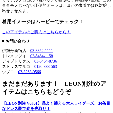
でリアルクロコの巾着バッグが遺憾なく存在感を主張。この
タダモノじゃない圧倒的オーラは、ほかの巾着では絶対醸し
出せませんよ。
着用イメージはムービーでチェック！
このアイテムのご購入はこちらから！
■ お問い合わせ
伊勢丹新宿店
03-3352-1111
トレメッツォ
03-5464-1158
ディプトリクス
03-5464-8736
ストラスブルゴ
0120-383-563
ウブロ
03-3263-9566
まだまだあります！ LEON別注のア
イテムはこちらもどうぞ
【LEON別注 Vol.01】品よく纏える大人ライダーズ、お茶目
なドレス靴で春を先取り！