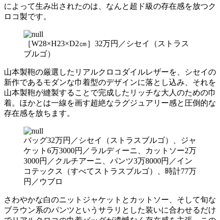
によって生み出されたのは、なんと超ド級の存在感を放つク
ロコ製です。
［W28×H23×D2㎝］32万円／シセイ（ストラス
ブルゴ）
山本製鞄の厳選したリアルクロコダイルレザーを、シセイの
新作であるモダンな巾着型のデザインに落とし込み、それを
山本製鞄が縫製することで完成したリッチな大人のための巾
着。ほかとは一線を画す超絶なラグジュアリー感と圧倒的な
存在感を放ちます。
バッグ32万円／シセイ（ストラスブルゴ）、ジャ
ケット6万3000円／ラルディーニ、カットソー2万
3000円／クルチアーニ、パンツ3万8000円／イン
コテックス（すべてストラスブルゴ）、時計77万
円／ウブロ
さわやかな白のニットジャケットとカットソー、そして旬な
ブラウン系のパンツというサラリとした装いに合わせるだけ