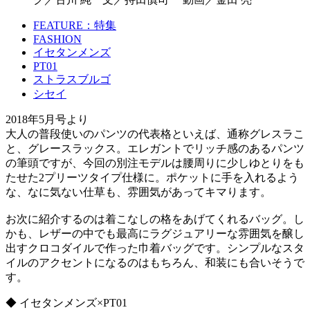
FEATURE：特集
FASHION
イセタンメンズ
PT01
ストラスブルゴ
シセイ
2018年5月号より
大人の普段使いのパンツの代表格といえば、通称グレスラこ
と、グレースラックス。エレガントでリッチ感のあるパンツ
の筆頭ですが、今回の別注モデルは腰周りに少しゆとりをも
たせた2プリーツタイプ仕様に。ポケットに手を入れるよう
な、なに気ない仕草も、雰囲気があってキマります。
お次に紹介するのは着こなしの格をあげてくれるバッグ。し
かも、レザーの中でも最高にラグジュアリーな雰囲気を醸し
出すクロコダイルで作った巾着バッグです。シンプルなスタ
イルのアクセントになるのはもちろん、和装にも合いそうで
す。
◆ イセタンメンズ×PT01