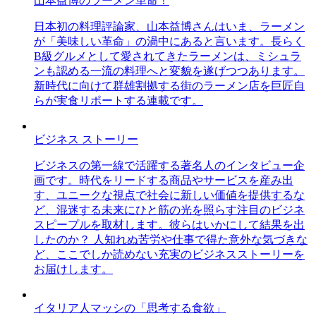
山本益博のラーメン革命！
日本初の料理評論家、山本益博さんはいま、ラーメン
が「美味しい革命」の渦中にあると言います。長らく
B級グルメとして愛されてきたラーメンは、ミシュラ
ンも認める一流の料理へと変貌を遂げつつあります。
新時代に向けて群雄割拠する街のラーメン店を巨匠自
らが実食リポートする連載です。
ビジネス ストーリー
ビジネスの第一線で活躍する著名人のインタビュー企
画です。時代をリードする商品やサービスを産み出
す、ユニークな視点で社会に新しい価値を提供するな
ど、混迷する未来にひと筋の光を照らす注目のビジネ
スピープルを取材します。彼らはいかにして結果を出
したのか？ 人知れぬ苦労や仕事で得た意外な気づきな
ど、ここでしか読めない充実のビジネスストーリーを
お届けします。
イタリア人マッシの「思考する食欲」