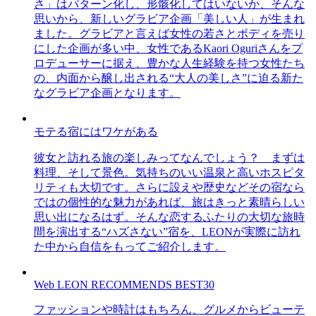
さ」はパターン化し、形骸化してはいないか、そんな
思いから、新しいグラビア企画「美しい人」が生まれ
ました。グラビアと言えば女性の若さとボディを売り
にした企画が多い中、女性であるKaori Oguriさんをプ
ロデューサーに据え、豊かな人生経験を持つ女性たち
の、内面から醸し出される“大人の美しさ”に迫る新た
なグラビア企画となります。
モテる宿にはワケがある
彼女と訪れる旅の楽しみってなんでしょう？ まずは
料理、そして景色。気持ちのいい温泉と高いホスピタ
リティも大切です。さらに設えや歴史などその宿なら
ではの個性的な魅力があれば、旅はきっと素晴らしい
思い出になるはず。そんな恋するふたりの大切な旅時
間を演出する“ハズさない”宿を、LEONが実際に訪れ
た中から自信をもってご紹介します。
Web LEON RECOMMENDS BEST30
ファッションや時計はもちろん、グルメからビューテ