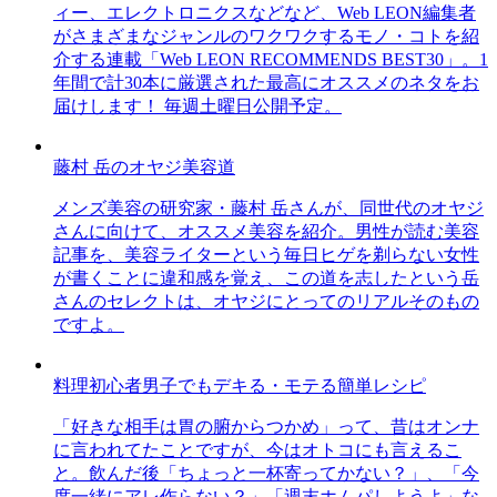
ィー、エレクトロニクスなどなど、Web LEON編集者
がさまざまなジャンルのワクワクするモノ・コトを紹
介する連載「Web LEON RECOMMENDS BEST30」。1
年間で計30本に厳選された最高にオススメのネタをお
届けします！ 毎週土曜日公開予定。
藤村 岳のオヤジ美容道
メンズ美容の研究家・藤村 岳さんが、同世代のオヤジ
さんに向けて、オススメ美容を紹介。男性が読む美容
記事を、美容ライターという毎日ヒゲを剃らない女性
が書くことに違和感を覚え、この道を志したという岳
さんのセレクトは、オヤジにとってのリアルそのもの
ですよ。
料理初心者男子でもデキる・モテる簡単レシピ
「好きな相手は胃の腑からつかめ」って、昔はオンナ
に言われてたことですが、今はオトコにも言えるこ
と。飲んだ後「ちょっと一杯寄ってかない？」、「今
度一緒にアレ作らない？」「週末ホムパしようよ」な