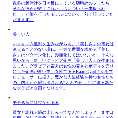
数多の腕時計を日々目にしている腕時計のプロたち。
そんな彼らが魅了された、ついつい「一本取られ
た！」と膝を打ったモデルについて、熱く語っていた
だきます。
美しい人
ルッキズム批判を生みながらも、「美しさ」の需要は
絶えることのない現代。一方で世間が求める「美し
さ」はパターン化し、形骸化してはいないか、そんな
思いから、新しいグラビア企画「美しい人」が生まれ
ました。グラビアと言えば女性の若さとボディを売り
にした企画が多い中、女性であるKaori Oguriさんをプ
ロデューサーに据え、豊かな人生経験を持つ女性たち
の、内面から醸し出される“大人の美しさ”に迫る新た
なグラビア企画となります。
モテる宿にはワケがある
彼女と訪れる旅の楽しみってなんでしょう？ まずは
料理、そして景色。気持ちのいい温泉と高いホスピタ