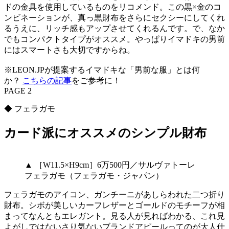
ドの金具を使用しているものをリコメンド。この黒×金のコ
ンビネーションが、真っ黒財布をさらにセクシーにしてくれ
るうえに、リッチ感もアップさせてくれるんです。で、なか
でもコンパクトタイプがオススメ。やっぱりイマドキの男前
にはスマートさも大切ですからね。
※LEON.JPが提案するイマドキな「男前な服」とは何
か？
こちらの記事
をご参考に！
PAGE 2
◆ フェラガモ
カード派にオススメのシンプル財布
▲ ［W11.5×H9cm］6万500円／サルヴァトーレ
フェラガモ（フェラガモ・ジャパン）
フェラガモのアイコン、ガンチーニがあしらわれた二つ折り
財布。シボが美しいカーフレザーとゴールドのモチーフが相
まってなんともエレガント。見る人が見ればわかる、これ見
よがしではないさり気ないブランドアピールってのが大人仕