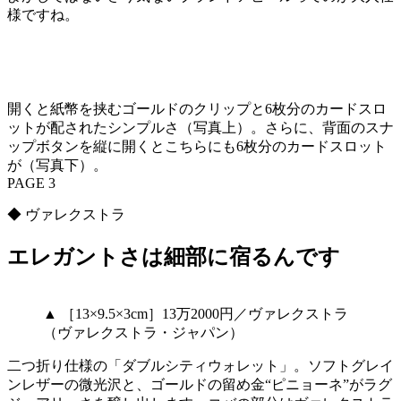
様ですね。
開くと紙幣を挟むゴールドのクリップと6枚分のカードスロ
ットが配されたシンプルさ（写真上）。さらに、背面のスナ
ップボタンを縦に開くとこちらにも6枚分のカードスロット
が（写真下）。
PAGE 3
◆ ヴァレクストラ
エレガントさは細部に宿るんです
▲ ［13×9.5×3cm］13万2000円／ヴァレクストラ
（ヴァレクストラ・ジャパン）
二つ折り仕様の「ダブルシティウォレット」。ソフトグレイ
ンレザーの微光沢と、ゴールドの留め金“ピニョーネ”がラグ