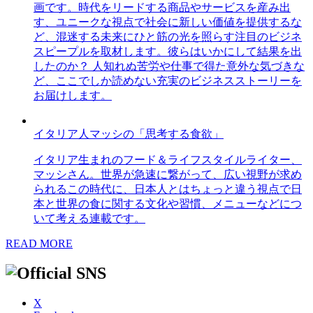
画です。時代をリードする商品やサービスを産み出
す、ユニークな視点で社会に新しい価値を提供するな
ど、混迷する未来にひと筋の光を照らす注目のビジネ
スピープルを取材します。彼らはいかにして結果を出
したのか？ 人知れぬ苦労や仕事で得た意外な気づきな
ど、ここでしか読めない充実のビジネスストーリーを
お届けします。
イタリア人マッシの「思考する食欲」
イタリア生まれのフード＆ライフスタイルライター、
マッシさん。世界が急速に繋がって、広い視野が求め
られるこの時代に、日本人とはちょっと違う視点で日
本と世界の食に関する文化や習慣、メニューなどにつ
いて考える連載です。
READ MORE
X