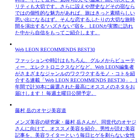
リティも大切です。さらに設えや歴史などその宿なら
ではの個性的な魅力があれば、旅はきっと素晴らしい
思い出になるはず。そんな恋するふたりの大切な旅時
間を演出する“ハズさない”宿を、LEONが実際に訪れ
た中から自信をもってご紹介します。
Web LEON RECOMMENDS BEST30
ファッションや時計はもちろん、グルメからビューテ
ィー、エレクトロニクスなどなど、Web LEON編集者
がさまざまなジャンルのワクワクするモノ・コトを紹
介する連載「Web LEON RECOMMENDS BEST30」。1
年間で計30本に厳選された最高にオススメのネタをお
届けします！ 毎週土曜日公開予定。
藤村 岳のオヤジ美容道
メンズ美容の研究家・藤村 岳さんが、同世代のオヤジ
さんに向けて、オススメ美容を紹介。男性が読む美容
記事を、美容ライターという毎日ヒゲを剃らない女性