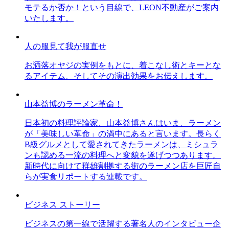
モテるか否か！という目線で、LEON不動産がご案内
いたします。
人の服見て我が服直せ
お洒落オヤジの実例をもとに、着こなし術とキーとな
るアイテム、そしてその演出効果をお伝えします。
山本益博のラーメン革命！
日本初の料理評論家、山本益博さんはいま、ラーメン
が「美味しい革命」の渦中にあると言います。長らく
B級グルメとして愛されてきたラーメンは、ミシュラ
ンも認める一流の料理へと変貌を遂げつつあります。
新時代に向けて群雄割拠する街のラーメン店を巨匠自
らが実食リポートする連載です。
ビジネス ストーリー
ビジネスの第一線で活躍する著名人のインタビュー企