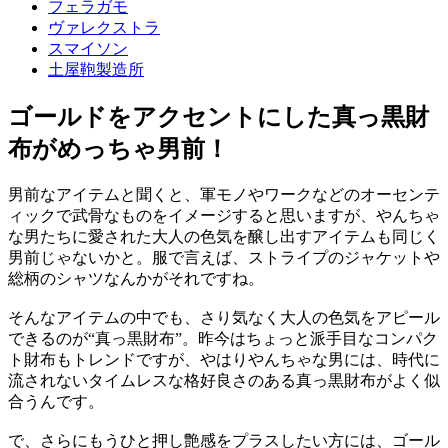
フェラガモ
ヴァレクストラ
スマイソン
土屋鞄製造所
ゴールドをアクセントにした真っ黒財
布がめっちゃ男前！
男前なアイテムと聞くと、軍モノやワークなどのオーセンテ
ィックで武骨なものをイメージすると思いますが、やんちゃ
な男たちに愛された大人の色気を醸し出すアイテムも同じく
男前じゃないかと。服で言えば、ストライプのジャケットや
総柄のシャツなんかがそれですね。
そんなアイテムの中でも、さり気なく大人の色気をアピール
できるのが“真っ黒財布”。昨今はちょっと派手目なコンパク
ト財布もトレンドですが、やはりやんちゃな男には、時代に
流されないタイムレスな格好良さのある真っ黒財布がよく似
合うんです。
で、さらにもうひと押し艶感をプラスしたい方には、ゴール