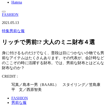
Hatena
FASHION
2021.05.13
特集
男前な服
リッチで男前!? 大人のミニ財布４選
身に付けるものだけでなく、普段は目につかない小物でも男
前なアイテムはたくさんあります。その代表が、会計時など
のここぞの時に活躍する財布。では、男前な財布とはどんな
財布なのか？
CREDIT :
写真／島本一男（BAARL） スタイリング／笠島康
平 文／西原智美
FASHION
男前な服