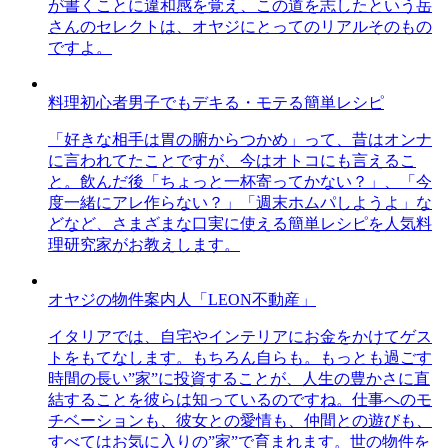
が書くことに違和感を覚え、この道を志したという岳
さんのセレクトは、オヤジにとってのリアルそのもの
ですよ。
料理初心者男子でもデキる・モテる簡単レシピ
「好きな相手は胃の腑からつかめ」って、昔はオンナ
に言われてたことですが、今はオトコにも言えるこ
と。飲んだ後「ちょっと一杯寄ってかない？」、「今
度一緒にアレ作らない？」「週末ホムパしようよ」な
どなど、さまざまな口実に使える簡単レシピを人気料
理研究家がお教えします。
オヤジの物件案内人「LEON不動産」
イタリアでは、自宅やインテリアにお金をかけてゲス
トをもてなします。もちろん自らも。もっとも過ごす
時間の長い”家”に投資することが、人生の豊かさに直
結することを彼らは知っているのですね。仕事へのモ
チベーションも、彼女との愛情も、仲間との遊びも、
すべてはお気に入りの”家”で育まれます。世の物件を