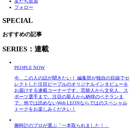
友だち追加
フォロー
SPECIAL
おすすめの記事
SERIES：連載
PEOPLE NOW
今、この人の話が聞きたい！ 編集部が独自の目線でセ
レクトした注目ピープルのオリジナルインタビューを
お届けする連載コーナーです。芸能人から文化人、ス
ポーツ選手まで、注目の新人から納得のベテランま
で、他では読めないWeb LEONならではのスペシャル
トークをお楽しみください！
腕時計のプロが選ぶ「一本取られました！」