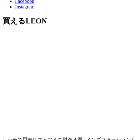
Facebook
Instagram
買えるLEON
リッチで男前!? 大人のミニ財布４選 | メンズファッション |