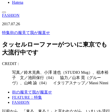
Hatena
FASHION
2017.07.26
特集
街の服見て我が服直せ
タッセルローファーがついに東京でも
大流行中です
CREDIT :
写真／鈴木克典、小澤 達也（STUDIO Mug）、椙本裕
子 文／池田保行（04） 協力／山本 晃（グルー
ヴ）、山崎 諭（04） イタリアスナップ／Massi Ninni
街の服見て我が服直せ
FEATURE：特集
FASHION
以前から、「来る、来る！」と言われながら、いまいち流行