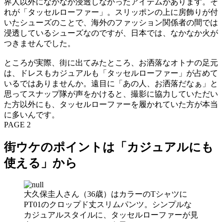
界人以外になかなか浸透しなかったアイテムがあります。そ
れが「タッセルローファー」。スリッポンの上に房飾りが付
いたシューズのことで、海外のファッション関係者の間では
浸透しているシューズなのですが、日本では、なかなか火が
つきませんでした。
ところが実際、街に出てみたところ、お洒落なオトナの足元
は、ドレスもカジュアルも「タッセルローファー」が占めて
いるではありませんか。遠目に「あの人、お洒落だなぁ」と
思ってスナップ隊が声をかけると、撮影に協力していただい
た方以外にも、タッセルローファーを履かれていた方が本当
に多いんです。
PAGE 2
街ウケのポイントは「カジュアルにも
使える」から
大久保圭人さん（36歳）はカラーのTシャツに
PT01のクロップド丈スリムパンツ。シンプルな
カジュアルスタイルに、タッセルローファーが見