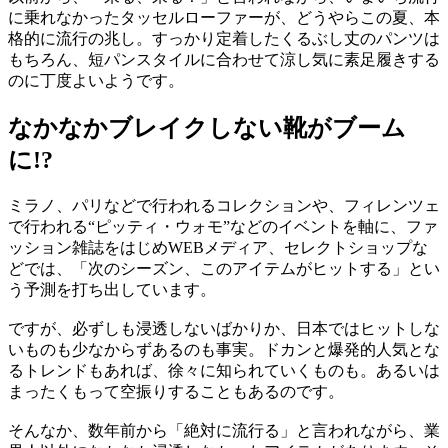
に乗れなかったタッセルローファーが、どうやらこの夏、本
格的に流行の兆し。すっかり定着したくるぶし丈のパンツは
もちろん、短パンスタイルに合わせて涼し気に素足履きする
のに丁度よいようです。
なかなかブレイクしない靴がブーム
に!?
ミラノ、パリなどで行われるコレクションや、フィレンツェ
で行われる“ピッティ・ウォモ”などのイベントを軸に、ファ
ッション雑誌をはじめWEBメディア、セレクトショップな
どでは、「次のシーズン、このアイテムがヒットする」とい
う予測を打ち出しています。
ですが、必ずしも浸透しないばかりか、日本ではヒットしな
いものも少なからずあるのも事実。ドカンと爆発的人気とな
るトレンドもあれば、徐々に知られていくものも。あるいは
まったくもって空振りすることもあるのです。
そんなか、数年前から「絶対に流行る」と言われながら、業