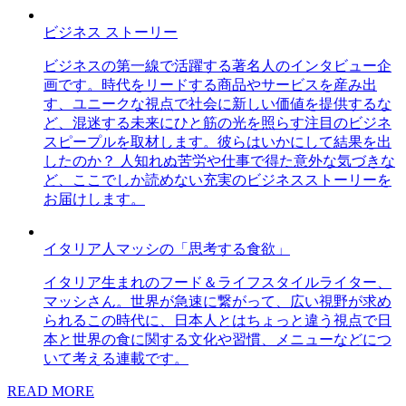
ビジネス ストーリー
ビジネスの第一線で活躍する著名人のインタビュー企
画です。時代をリードする商品やサービスを産み出
す、ユニークな視点で社会に新しい価値を提供するな
ど、混迷する未来にひと筋の光を照らす注目のビジネ
スピープルを取材します。彼らはいかにして結果を出
したのか？ 人知れぬ苦労や仕事で得た意外な気づきな
ど、ここでしか読めない充実のビジネスストーリーを
お届けします。
イタリア人マッシの「思考する食欲」
イタリア生まれのフード＆ライフスタイルライター、
マッシさん。世界が急速に繋がって、広い視野が求め
られるこの時代に、日本人とはちょっと違う視点で日
本と世界の食に関する文化や習慣、メニューなどにつ
いて考える連載です。
READ MORE