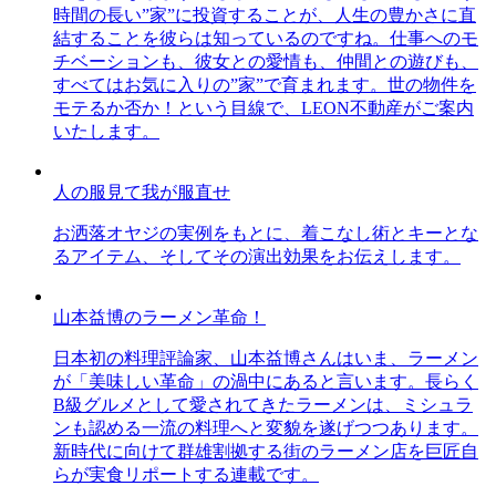
時間の長い”家”に投資することが、人生の豊かさに直
結することを彼らは知っているのですね。仕事へのモ
チベーションも、彼女との愛情も、仲間との遊びも、
すべてはお気に入りの”家”で育まれます。世の物件を
モテるか否か！という目線で、LEON不動産がご案内
いたします。
人の服見て我が服直せ
お洒落オヤジの実例をもとに、着こなし術とキーとな
るアイテム、そしてその演出効果をお伝えします。
山本益博のラーメン革命！
日本初の料理評論家、山本益博さんはいま、ラーメン
が「美味しい革命」の渦中にあると言います。長らく
B級グルメとして愛されてきたラーメンは、ミシュラ
ンも認める一流の料理へと変貌を遂げつつあります。
新時代に向けて群雄割拠する街のラーメン店を巨匠自
らが実食リポートする連載です。