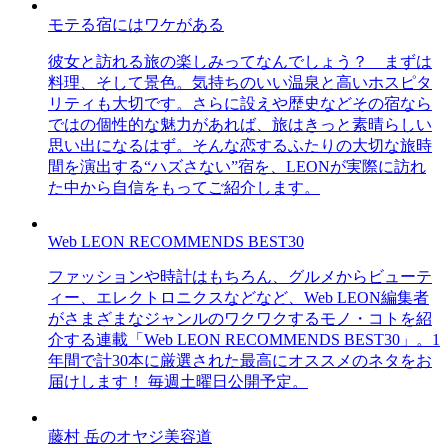
モテる宿にはワケがある
彼女と訪れる旅の楽しみってなんでしょう？ まずは
料理、そして景色。気持ちのいい温泉と高いホスピタ
リティも大切です。さらに設えや歴史などその宿なら
ではの個性的な魅力があれば、旅はきっと素晴らしい
思い出になるはず。そんな恋するふたりの大切な旅時
間を演出する“ハズさない”宿を、LEONが実際に訪れ
た中から自信をもってご紹介します。
Web LEON RECOMMENDS BEST30
ファッションや時計はもちろん、グルメからビューテ
ィー、エレクトロニクスなどなど、Web LEON編集者
がさまざまなジャンルのワクワクするモノ・コトを紹
介する連載「Web LEON RECOMMENDS BEST30」。1
年間で計30本に厳選された最高にオススメのネタをお
届けします！ 毎週土曜日公開予定。
藤村 岳のオヤジ美容道