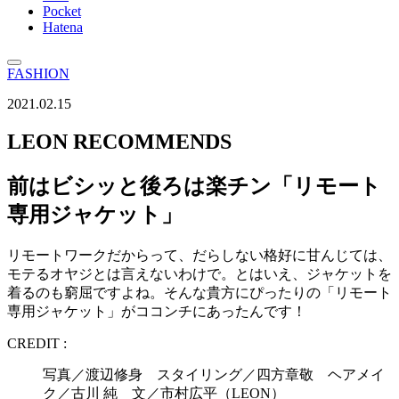
Pocket
Hatena
FASHION
2021.02.15
LEON RECOMMENDS
前はビシッと後ろは楽チン「リモート
専用ジャケット」
リモートワークだからって、だらしない格好に甘んじては、
モテるオヤジとは言えないわけで。とはいえ、ジャケットを
着るのも窮屈ですよね。そんな貴方にぴったりの「リモート
専用ジャケット」がココンチにあったんです！
CREDIT :
写真／渡辺修身 スタイリング／四方章敬 ヘアメイ
ク／古川 純 文／市村広平（LEON）