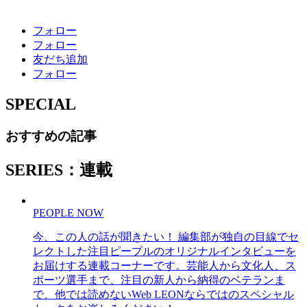
フォロー
フォロー
友だち追加
フォロー
SPECIAL
おすすめの記事
SERIES：連載
PEOPLE NOW
今、この人の話が聞きたい！ 編集部が独自の目線でセ
レクトした注目ピープルのオリジナルインタビューを
お届けする連載コーナーです。芸能人から文化人、ス
ポーツ選手まで、注目の新人から納得のベテランま
で、他では読めないWeb LEONならではのスペシャル