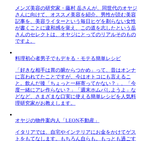
メンズ美容の研究家・藤村 岳さんが、同世代のオヤジ
さんに向けて、オススメ美容を紹介。男性が読む美容
記事を、美容ライターという毎日ヒゲを剃らない女性
が書くことに違和感を覚え、この道を志したという岳
さんのセレクトは、オヤジにとってのリアルそのもの
ですよ。
料理初心者男子でもデキる・モテる簡単レシピ
「好きな相手は胃の腑からつかめ」って、昔はオンナ
に言われてたことですが、今はオトコにも言えるこ
と。飲んだ後「ちょっと一杯寄ってかない？」、「今
度一緒にアレ作らない？」「週末ホムパしようよ」な
どなど、さまざまな口実に使える簡単レシピを人気料
理研究家がお教えします。
オヤジの物件案内人「LEON不動産」
イタリアでは、自宅やインテリアにお金をかけてゲス
トをもてなします。もちろん自らも。もっとも過ごす