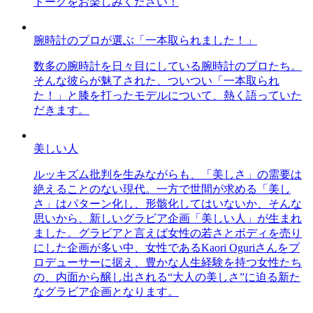
トークをお楽しみください！
腕時計のプロが選ぶ「一本取られました！」
数多の腕時計を日々目にしている腕時計のプロたち。
そんな彼らが魅了された、ついつい「一本取られ
た！」と膝を打ったモデルについて、熱く語っていた
だきます。
美しい人
ルッキズム批判を生みながらも、「美しさ」の需要は
絶えることのない現代。一方で世間が求める「美し
さ」はパターン化し、形骸化してはいないか、そんな
思いから、新しいグラビア企画「美しい人」が生まれ
ました。グラビアと言えば女性の若さとボディを売り
にした企画が多い中、女性であるKaori Oguriさんをプ
ロデューサーに据え、豊かな人生経験を持つ女性たち
の、内面から醸し出される“大人の美しさ”に迫る新た
なグラビア企画となります。