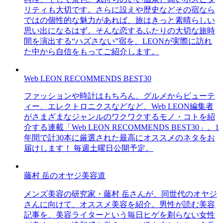
リティも大切です。さらに設えや歴史などその宿なら
ではの個性的な魅力があれば、旅はきっと素晴らしい
思い出になるはず。そんな恋するふたりの大切な旅時
間を演出する“ハズさない”宿を、LEONが実際に訪れ
た中から自信をもってご紹介します。
Web LEON RECOMMENDS BEST30
ファッションや時計はもちろん、グルメからビューテ
ィー、エレクトロニクスなどなど、Web LEON編集者
がさまざまなジャンルのワクワクするモノ・コトを紹
介する連載「Web LEON RECOMMENDS BEST30」。1
年間で計30本に厳選された最高にオススメのネタをお
届けします！ 毎週土曜日公開予定。
藤村 岳のオヤジ美容道
メンズ美容の研究家・藤村 岳さんが、同世代のオヤジ
さんに向けて、オススメ美容を紹介。男性が読む美容
記事を、美容ライターという毎日ヒゲを剃らない女性