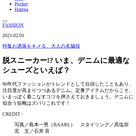
Pocket
Hatena
FASHION
2021.02.01
特集
お洒落をキメる、大人の名脇役
脱スニーカー!? いま、デニムに最適な
シューズといえば？
90年代ファッションがトレンドとして台頭したこともあり、
注目度が高まりつつあるデニム。定番アイテムだからこそ、
いまっぽく着こなすコツを押さえておきましょう。デニムに
似合う短靴はズバリこれです！
CREDIT :
写真／島本一男（BAARL） スタイリング／髙塩崇
宏 文／石井 良