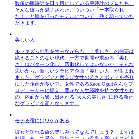
数多の腕時計を日々目にしている腕時計のプロたち。
そんな彼らが魅了された、ついつい「一本取られ
た！」と膝を打ったモデルについて、熱く語っていた
だきます。
美しい人
ルッキズム批判を生みながらも、「美しさ」の需要は
絶えることのない現代。一方で世間が求める「美し
さ」はパターン化し、形骸化してはいないか、そんな
思いから、新しいグラビア企画「美しい人」が生まれ
ました。グラビアと言えば女性の若さとボディを売り
にした企画が多い中、女性であるKaori Oguriさんをプ
ロデューサーに据え、豊かな人生経験を持つ女性たち
の、内面から醸し出される“大人の美しさ”に迫る新た
なグラビア企画となります。
モテる宿にはワケがある
彼女と訪れる旅の楽しみってなんでしょう？ まずは
料理、そして景色。気持ちのいい温泉と高いホスピタ