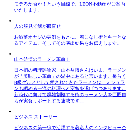
モテるか否か！という目線で、LEON不動産がご案内
いたします。
人の服見て我が服直せ
お洒落オヤジの実例をもとに、着こなし術とキーとな
るアイテム、そしてその演出効果をお伝えします。
山本益博のラーメン革命！
日本初の料理評論家、山本益博さんはいま、ラーメン
が「美味しい革命」の渦中にあると言います。長らく
B級グルメとして愛されてきたラーメンは、ミシュラ
ンも認める一流の料理へと変貌を遂げつつあります。
新時代に向けて群雄割拠する街のラーメン店を巨匠自
らが実食リポートする連載です。
ビジネス ストーリー
ビジネスの第一線で活躍する著名人のインタビュー企