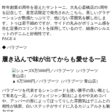
昨年創業45周年を迎えたサントーニ。大丸心斎橋店の1周年
を記念して、直営店限定で発売されたこちら。美しいグラデ
ーションが艶感たっぷりで、他にない雰囲気を醸し出しま
す。トゥは若干細めですが、サイドの丸みがボリューム感を
生む定番のコリンラストを採用しているので、細身のシルエ
ットのデニムと好相性です。
PAGE 4
◆ パラブーツ
履き込んで味が出てからも愛せる一足
▲ 6万5000円／パラブーツ（パラブーツ 青山店）
パラブーツを代表するシャンボードも使い勝手の良い靴とし
て有名な一足。ノルヴェイジャン製法によるやや太めコバ
や、アッパーの形によってぽってりした雰囲気はデニムとの
相性が抜群。白いステッチがサイドに入るカジュアルさも魅
力です。