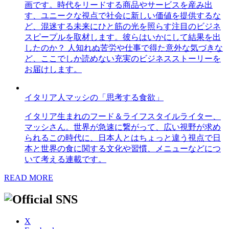
画です。時代をリードする商品やサービスを産み出
す、ユニークな視点で社会に新しい価値を提供するな
ど、混迷する未来にひと筋の光を照らす注目のビジネ
スピープルを取材します。彼らはいかにして結果を出
したのか？ 人知れぬ苦労や仕事で得た意外な気づきな
ど、ここでしか読めない充実のビジネスストーリーを
お届けします。
イタリア人マッシの「思考する食欲」
イタリア生まれのフード＆ライフスタイルライター、
マッシさん。世界が急速に繋がって、広い視野が求め
られるこの時代に、日本人とはちょっと違う視点で日
本と世界の食に関する文化や習慣、メニューなどにつ
いて考える連載です。
READ MORE
X