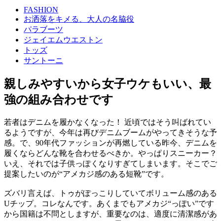
FASHION
お洒落をキメる、大人の名脇役
パラブーツ
ジェイエムウエストン
トッズ
サントーニ
親しみやすいから女子ウケもいい、最
強の組み合わせです
若者はデニムを履かなくなった！ 近頃ではそう叫ばれてい
るようですが、今年は再びデニムブームがやってきそうな予
感。で、90年代ファッションが再燃している昨今、デニムを
履くならどんな靴を合わせるべきか。やっぱりスニーカー？
いえ、それでは子供っぽくなりすぎてしまいます。そこでご
提案したいのが“アメカジ感のある短靴”です。
ズバリ言えば、トゥがぽっこりしていてボリューム感のある
Uチップ。コレなんです。あくまでもアメカジ“っぽい”です
から国籍は不問としますが、重要なのは、適度に清潔感があ