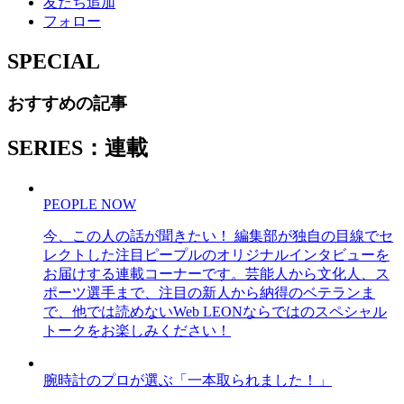
友だち追加
フォロー
SPECIAL
おすすめの記事
SERIES：連載
PEOPLE NOW
今、この人の話が聞きたい！ 編集部が独自の目線でセ
レクトした注目ピープルのオリジナルインタビューを
お届けする連載コーナーです。芸能人から文化人、ス
ポーツ選手まで、注目の新人から納得のベテランま
で、他では読めないWeb LEONならではのスペシャル
トークをお楽しみください！
腕時計のプロが選ぶ「一本取られました！」