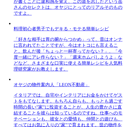
が書くことに違和感を覚え、この道を志したという岳
さんのセレクトは、オヤジにとってのリアルそのもの
ですよ。
料理初心者男子でもデキる・モテる簡単レシピ
「好きな相手は胃の腑からつかめ」って、昔はオンナ
に言われてたことですが、今はオトコにも言えるこ
と。飲んだ後「ちょっと一杯寄ってかない？」、「今
度一緒にアレ作らない？」「週末ホムパしようよ」な
どなど、さまざまな口実に使える簡単レシピを人気料
理研究家がお教えします。
オヤジの物件案内人「LEON不動産」
イタリアでは、自宅やインテリアにお金をかけてゲス
トをもてなします。もちろん自らも。もっとも過ごす
時間の長い”家”に投資することが、人生の豊かさに直
結することを彼らは知っているのですね。仕事へのモ
チベーションも、彼女との愛情も、仲間との遊びも、
すべてはお気に入りの”家”で育まれます。世の物件を