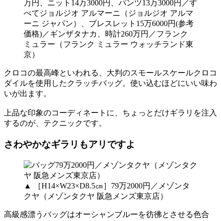
万円、ニット14万3000円、パンツ13万3000円／す
べてジョルジオ アルマーニ（ジョルジオ アルマ
ーニ ジャパン）、ブレスレット15万6000円(参考
価格)／ギンザタナカ、時計260万円／フランク
ミュラー（フランク ミュラー ウォッチランド東
京）
クロコの最高峰といわれる、大判のスモールスケールクロコ
ダイルを使用したクラッチバッグ。使い込むほどにいい味わ
いが出ます。
上品な印象のコーディネートに、ちょっとだけギラリを注入
するのが、テクニックです。
さわやかなギラリもアリですよ
▲ ［H14×W23×D8.5㎝］79万2000円／メゾンタ
クヤ（メゾンタクヤ 阪急メンズ東京店）
高級感漂うバッグはオーシャンブルーを彷彿とさせる色合