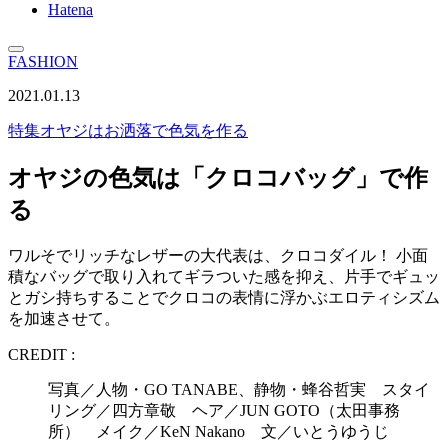
Hatena
FASHION
2021.01.13
特集
オヤジはお洒落で色気を作る
オヤジの色気は「クロコバッグ」で作
る
ワルそでリッチなレザーの大代表は、クロコダイル！ 小面
積なバッグで取り入れてギラついた感を抑え、片手でギュッ
とガシ持ちすることでクロコの表情に浮かぶエロティシズム
を加速させて。
CREDIT :
写真／人物・GO TANABE、静物・蜂谷哲実 スタイ
リング／四方章敬 ヘア／JUN GOTO（太田事務
所） メイク／KeN Nakano 文／いとうゆうじ