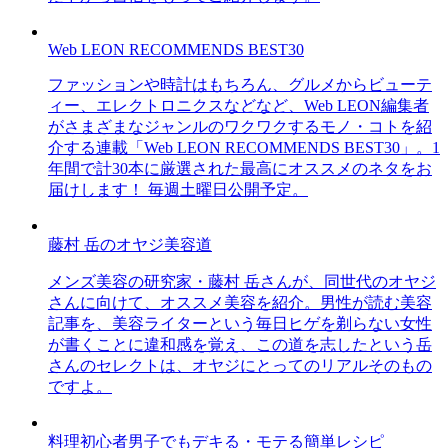
Web LEON RECOMMENDS BEST30
ファッションや時計はもちろん、グルメからビューテ
ィー、エレクトロニクスなどなど、Web LEON編集者
がさまざまなジャンルのワクワクするモノ・コトを紹
介する連載「Web LEON RECOMMENDS BEST30」。1
年間で計30本に厳選された最高にオススメのネタをお
届けします！ 毎週土曜日公開予定。
藤村 岳のオヤジ美容道
メンズ美容の研究家・藤村 岳さんが、同世代のオヤジ
さんに向けて、オススメ美容を紹介。男性が読む美容
記事を、美容ライターという毎日ヒゲを剃らない女性
が書くことに違和感を覚え、この道を志したという岳
さんのセレクトは、オヤジにとってのリアルそのもの
ですよ。
料理初心者男子でもデキる・モテる簡単レシピ