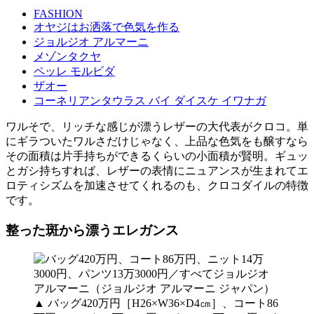
FASHION
オヤジはお洒落で色気を作る
ジョルジオ アルマーニ
メゾンタクヤ
ペッレ モルビダ
ザオー
コーネリアンタウラス バイ ダイスケ イワナガ
ワルそで、リッチな感じが漂うレザーの大代表がクロコ。単
にギラついたワルさだけじゃなく、上品な色気をも醸すなら
その面積は片手持ちができるくらいの小面積が賢明。ギュッ
とガシ持ちすれば、レザーの表情にニュアンスが生まれてエ
ロティシズムを加速させてくれるのも、クロコダイルの特徴
です。
整った斑から漂うエレガンス
▲ バッグ420万円［H26×W36×D4㎝］、コート86