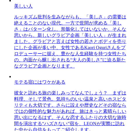
美しい人
ルッキズム批判を生みながらも、「美しさ」の需要は
絶えることのない現代。一方で世間が求める「美し
さ」はパターン化し、形骸化してはいないか、そんな
思いから、新しいグラビア企画「美しい人」が生まれ
ました。グラビアと言えば女性の若さとボディを売り
にした企画が多い中、女性であるKaori Oguriさんをプ
ロデューサーに据え、豊かな人生経験を持つ女性たち
の、内面から醸し出される“大人の美しさ”に迫る新た
なグラビア企画となります。
モテる宿にはワケがある
彼女と訪れる旅の楽しみってなんでしょう？ まずは
料理、そして景色。気持ちのいい温泉と高いホスピタ
リティも大切です。さらに設えや歴史などその宿なら
ではの個性的な魅力があれば、旅はきっと素晴らしい
思い出になるはず。そんな恋するふたりの大切な旅時
間を演出する“ハズさない”宿を、LEONが実際に訪れ
た中から自信をもってご紹介します。