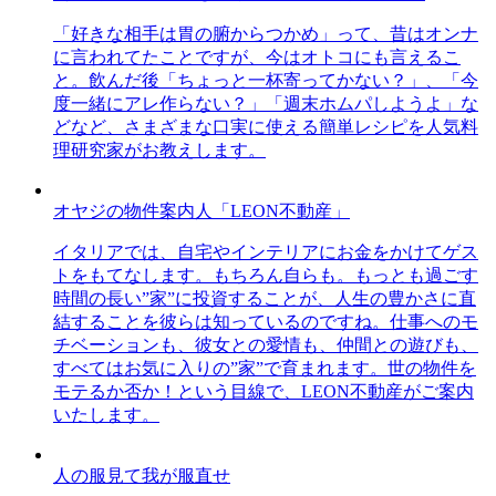
「好きな相手は胃の腑からつかめ」って、昔はオンナ
に言われてたことですが、今はオトコにも言えるこ
と。飲んだ後「ちょっと一杯寄ってかない？」、「今
度一緒にアレ作らない？」「週末ホムパしようよ」な
どなど、さまざまな口実に使える簡単レシピを人気料
理研究家がお教えします。
オヤジの物件案内人「LEON不動産」
イタリアでは、自宅やインテリアにお金をかけてゲス
トをもてなします。もちろん自らも。もっとも過ごす
時間の長い”家”に投資することが、人生の豊かさに直
結することを彼らは知っているのですね。仕事へのモ
チベーションも、彼女との愛情も、仲間との遊びも、
すべてはお気に入りの”家”で育まれます。世の物件を
モテるか否か！という目線で、LEON不動産がご案内
いたします。
人の服見て我が服直せ