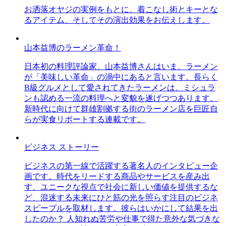
お洒落オヤジの実例をもとに、着こなし術とキーとな
るアイテム、そしてその演出効果をお伝えします。
山本益博のラーメン革命！
日本初の料理評論家、山本益博さんはいま、ラーメン
が「美味しい革命」の渦中にあると言います。長らく
B級グルメとして愛されてきたラーメンは、ミシュラ
ンも認める一流の料理へと変貌を遂げつつあります。
新時代に向けて群雄割拠する街のラーメン店を巨匠自
らが実食リポートする連載です。
ビジネス ストーリー
ビジネスの第一線で活躍する著名人のインタビュー企
画です。時代をリードする商品やサービスを産み出
す、ユニークな視点で社会に新しい価値を提供するな
ど、混迷する未来にひと筋の光を照らす注目のビジネ
スピープルを取材します。彼らはいかにして結果を出
したのか？ 人知れぬ苦労や仕事で得た意外な気づきな