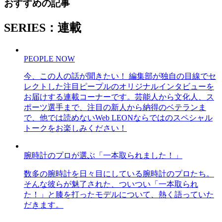
おすすめの記事
SERIES：連載
PEOPLE NOW
今、この人の話が聞きたい！ 編集部が独自の目線でセ
レクトした注目ピープルのオリジナルインタビューを
お届けする連載コーナーです。芸能人から文化人、ス
ポーツ選手まで、注目の新人から納得のベテランま
で、他では読めないWeb LEONならではのスペシャル
トークをお楽しみください！
腕時計のプロが選ぶ「一本取られました！」
数多の腕時計を日々目にしている腕時計のプロたち。
そんな彼らが魅了された、ついつい「一本取られ
た！」と膝を打ったモデルについて、熱く語っていた
だきます。