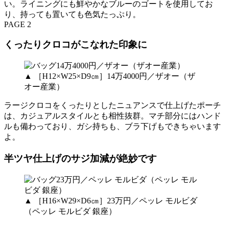
い。ライニングにも鮮やかなブルーのゴートを使用してお
り、持っても置いても色気たっぷり。
PAGE 2
くったりクロコがこなれた印象に
▲ ［H12×W25×D9㎝］14万4000円／ザオー（ザ
オー産業）
ラージクロコをくったりとしたニュアンスで仕上げたポーチ
は、カジュアルスタイルとも相性抜群。マチ部分にはハンド
ルも備わっており、ガシ持ちも、ブラ下げもできちゃいます
よ。
半ツヤ仕上げのサジ加減が絶妙です
▲ ［H16×W29×D6㎝］23万円／ペッレ モルビダ
（ペッレ モルビダ 銀座）