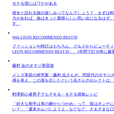
モテる宿にはワケがある
彼女と訪れる旅の楽しみってなんでしょう？ まずは料
力があれば、旅はきっと素晴らしい思い出になるはず。
す。
Web LEON RECOMMENDS BEST30
ファッションや時計はもちろん、グルメからビューティー
LEON RECOMMENDS BEST30」。1年間で計
藤村 岳のオヤジ美容道
メンズ美容の研究家・藤村 岳さんが、同世代のオヤジ
感を覚え、この道を志したという岳さんのセレクトは、
料理初心者男子でもデキる・モテる簡単レシピ
「好きな相手は胃の腑からつかめ」って、昔はオンナに
い？」「週末ホムパしようよ」などなど、さまざまな口