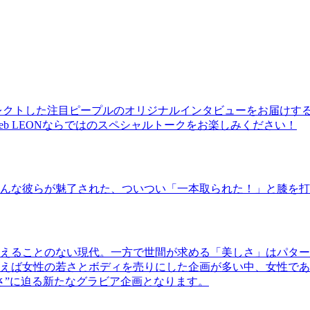
レクトした注目ピープルのオリジナルインタビューをお届けす
b LEONならではのスペシャルトークをお楽しみください！
んな彼らが魅了された、ついつい「一本取られた！」と膝を打
えることのない現代。一方で世間が求める「美しさ」はパター
ば女性の若さとボディを売りにした企画が多い中、女性であるKao
さ”に迫る新たなグラビア企画となります。