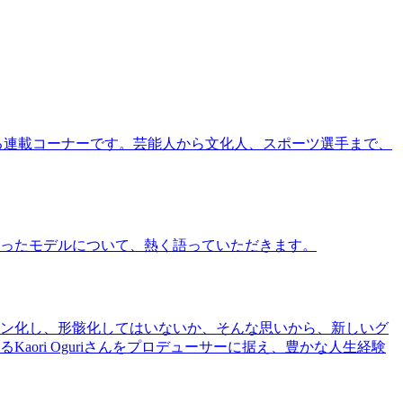
る連載コーナーです。芸能人から文化人、スポーツ選手まで、
ったモデルについて、熱く語っていただきます。
ン化し、形骸化してはいないか、そんな思いから、新しいグ
ri Oguriさんをプロデューサーに据え、豊かな人生経験