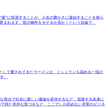
”家”に投資することが、人生の豊かさに直結することを彼ら
で育まれます。世の物件をモテるか否か！という目線で、
として愛されてきたラーメンは、ミシュランも認める一流の
す。
な視点で社会に新しい価値を提供するなど、混迷する未来に
事で得た意外な気づきなど、ここでしか読めない充実のビジネ