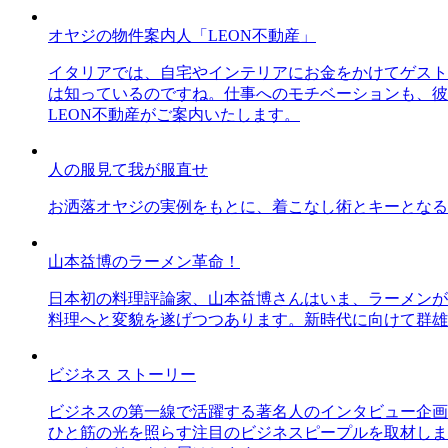
オヤジの物件案内人「LEON不動産」
イタリアでは、自宅やインテリアにお金をかけてゲスト
は知っているのですね。仕事へのモチベーションも、彼
LEON不動産がご案内いたします。
人の服見て我が服直せ
お洒落オヤジの実例をもとに、着こなし術とキーとなる
山本益博のラーメン革命！
日本初の料理評論家、山本益博さんはいま、ラーメンが
料理へと変貌を遂げつつあります。新時代に向けて群雄
ビジネス ストーリー
ビジネスの第一線で活躍する著名人のインタビュー企画
ひと筋の光を照らす注目のビジネスピープルを取材しま