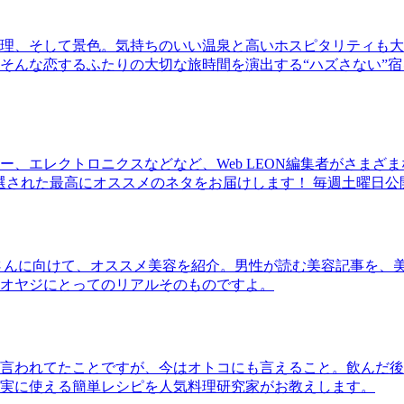
理、そして景色。気持ちのいい温泉と高いホスピタリティも大
そんな恋するふたりの大切な旅時間を演出する“ハズさない”宿
、エレクトロニクスなどなど、Web LEON編集者がさまざ
30本に厳選された最高にオススメのネタをお届けします！ 毎週土曜日
さんに向けて、オススメ美容を紹介。男性が読む美容記事を、
オヤジにとってのリアルそのものですよ。
言われてたことですが、今はオトコにも言えること。飲んだ後
実に使える簡単レシピを人気料理研究家がお教えします。