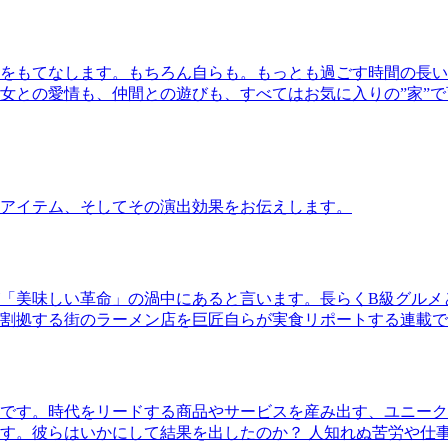
をもてなします。もちろん自らも。もっとも過ごす時間の長い
女との愛情も、仲間との遊びも、すべてはお気に入りの”家”
アイテム、そしてその演出効果をお伝えします。
「美味しい革命」の渦中にあると言います。長らくB級グルメ
割拠する街のラーメン店を巨匠自らが実食リポートする連載で
です。時代をリードする商品やサービスを産み出す、ユニーク
す。彼らはいかにして結果を出したのか？ 人知れぬ苦労や仕