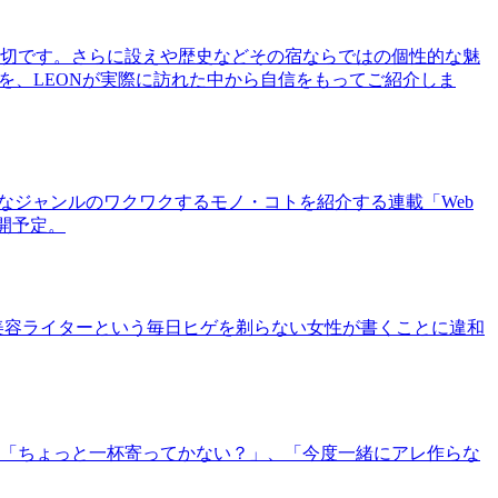
切です。さらに設えや歴史などその宿ならではの個性的な魅
を、LEONが実際に訪れた中から自信をもってご紹介しま
まなジャンルのワクワクするモノ・コトを紹介する連載「Web
公開予定。
美容ライターという毎日ヒゲを剃らない女性が書くことに違和
「ちょっと一杯寄ってかない？」、「今度一緒にアレ作らな