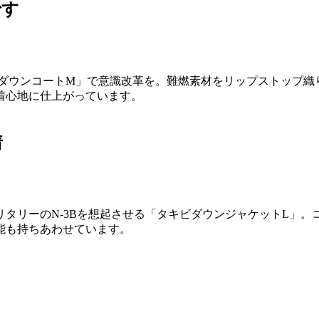
です
RダウンコートM」で意識改革を。難燃素材をリップストップ織
着心地に仕上がっています。
着
タリーのN-3Bを想起させる「タキビダウンジャケットL」
能も持ちあわせています。