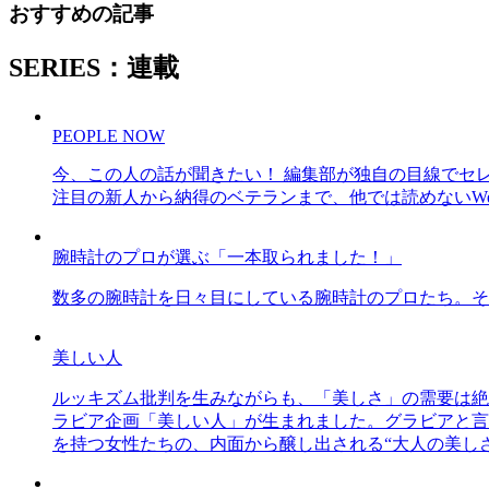
おすすめの記事
SERIES：連載
PEOPLE NOW
今、この人の話が聞きたい！ 編集部が独自の目線でセ
注目の新人から納得のベテランまで、他では読めないWe
腕時計のプロが選ぶ「一本取られました！」
数多の腕時計を日々目にしている腕時計のプロたち。そ
美しい人
ルッキズム批判を生みながらも、「美しさ」の需要は絶
ラビア企画「美しい人」が生まれました。グラビアと言え
を持つ女性たちの、内面から醸し出される“大人の美し