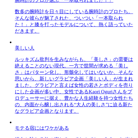
腕時計のプロが選ぶ「一本取られました！」
数多の腕時計を日々目にしている腕時計のプロたち。
そんな彼らが魅了された、ついつい「一本取られ
た！」と膝を打ったモデルについて、熱く語っていた
だきます。
美しい人
ルッキズム批判を生みながらも、「美しさ」の需要は
絶えることのない現代。一方で世間が求める「美し
さ」はパターン化し、形骸化してはいないか、そんな
思いから、新しいグラビア企画「美しい人」が生まれ
ました。グラビアと言えば女性の若さとボディを売り
にした企画が多い中、女性であるKaori Oguriさんをプ
ロデューサーに据え、豊かな人生経験を持つ女性たち
の、内面から醸し出される“大人の美しさ”に迫る新た
なグラビア企画となります。
モテる宿にはワケがある