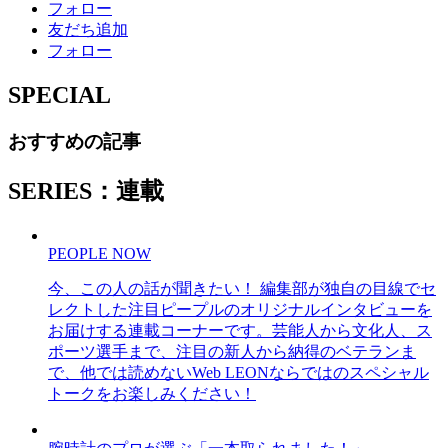
フォロー
友だち追加
フォロー
SPECIAL
おすすめの記事
SERIES：連載
PEOPLE NOW
今、この人の話が聞きたい！ 編集部が独自の目線でセ
レクトした注目ピープルのオリジナルインタビューを
お届けする連載コーナーです。芸能人から文化人、ス
ポーツ選手まで、注目の新人から納得のベテランま
で、他では読めないWeb LEONならではのスペシャル
トークをお楽しみください！