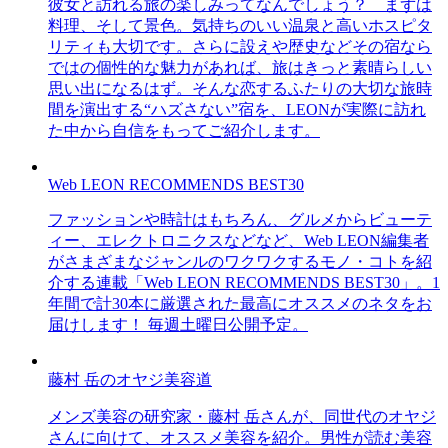
彼女と訪れる旅の楽しみってなんでしょう？ まずは
料理、そして景色。気持ちのいい温泉と高いホスピタ
リティも大切です。さらに設えや歴史などその宿なら
ではの個性的な魅力があれば、旅はきっと素晴らしい
思い出になるはず。そんな恋するふたりの大切な旅時
間を演出する“ハズさない”宿を、LEONが実際に訪れ
た中から自信をもってご紹介します。
Web LEON RECOMMENDS BEST30
ファッションや時計はもちろん、グルメからビューテ
ィー、エレクトロニクスなどなど、Web LEON編集者
がさまざまなジャンルのワクワクするモノ・コトを紹
介する連載「Web LEON RECOMMENDS BEST30」。1
年間で計30本に厳選された最高にオススメのネタをお
届けします！ 毎週土曜日公開予定。
藤村 岳のオヤジ美容道
メンズ美容の研究家・藤村 岳さんが、同世代のオヤジ
さんに向けて、オススメ美容を紹介。男性が読む美容