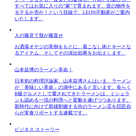
すべてはお気に入りの”家”で育まれます。世の物件を
モテるか否か！という目線で、LEON不動産がご案内
いたします。
人の服見て我が服直せ
お洒落オヤジの実例をもとに、着こなし術とキーとな
るアイテム、そしてその演出効果をお伝えします。
山本益博のラーメン革命！
日本初の料理評論家、山本益博さんはいま、ラーメン
が「美味しい革命」の渦中にあると言います。長らく
B級グルメとして愛されてきたラーメンは、ミシュラ
ンも認める一流の料理へと変貌を遂げつつあります。
新時代に向けて群雄割拠する街のラーメン店を巨匠自
らが実食リポートする連載です。
ビジネス ストーリー