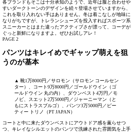
各ブランドもそこは十分承知のようで、近年は服と合わせや
すいダークトーンのデザインを続々登場させていますから、
これを取り入れない手はありません。冬は着こなしが地味に
なりがちですが、トレランシューズを投入すればスポーツ系
スニーカーとはまた違ったアクティブさが漂って、コーデが
ぐっと新鮮になりますよ。ぜひお試しアレ！
PAGE 2
パンツはキレイめでギャップ萌えを狙
うのが基本
▲ 靴1万8000円／サロモン（サロモン コールセン
ター）、コート9万8000円／ゴールドウイン（ゴ
ールドウイン 丸の内）、ダウンベスト4万円／モ
ノビ、スエット2万5000円／ジャーニーマン（と
もにストラスブルゴ）、パンツ3万5000円／ピー
ティー トリノ（PT JAPAN）
コートと中に来たダウンベストにアウトドア感を薫らせつ
つ、キレイなシルエットのパンツで洗練された雰囲気を上手