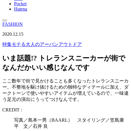
Pocket
Hatena
FASHION
2020.12.15
特集
モテる大人のアーバンアウトドア
いま話題!? トレランスニーカーが街で
なんだかいい感じなんです
ここ数年で街で見かけることも多くなったトレランスニーカ
ー。不整地を駆け抜けるための独特なディテールに加え、ダ
ークトーンで使いやすいアイテムが増えているので、一味違
う足元の演出にうってつけなんです。
CREDIT :
写真／島本一男（BAARL） スタイリング／笠島康
平 文／石井 良