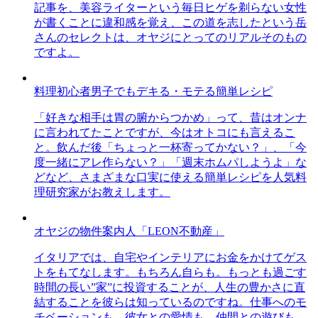
記事を、美容ライターという毎日ヒゲを剃らない女性
が書くことに違和感を覚え、この道を志したという岳
さんのセレクトは、オヤジにとってのリアルそのもの
ですよ。
料理初心者男子でもデキる・モテる簡単レシピ
「好きな相手は胃の腑からつかめ」って、昔はオンナ
に言われてたことですが、今はオトコにも言えるこ
と。飲んだ後「ちょっと一杯寄ってかない？」、「今
度一緒にアレ作らない？」「週末ホムパしようよ」な
どなど、さまざまな口実に使える簡単レシピを人気料
理研究家がお教えします。
オヤジの物件案内人「LEON不動産」
イタリアでは、自宅やインテリアにお金をかけてゲス
トをもてなします。もちろん自らも。もっとも過ごす
時間の長い”家”に投資することが、人生の豊かさに直
結することを彼らは知っているのですね。仕事へのモ
チベーションも、彼女との愛情も、仲間との遊びも、