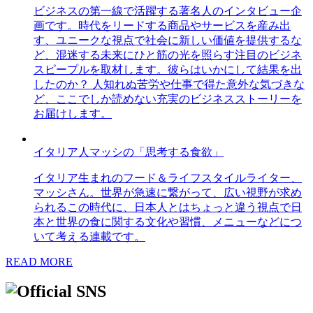
ビジネスの第一線で活躍する著名人のインタビュー企
画です。時代をリードする商品やサービスを産み出
す、ユニークな視点で社会に新しい価値を提供するな
ど、混迷する未来にひと筋の光を照らす注目のビジネ
スピープルを取材します。彼らはいかにして結果を出
したのか？ 人知れぬ苦労や仕事で得た意外な気づきな
ど、ここでしか読めない充実のビジネスストーリーを
お届けします。
イタリア人マッシの「思考する食欲」
イタリア生まれのフード＆ライフスタイルライター、
マッシさん。世界が急速に繋がって、広い視野が求め
られるこの時代に、日本人とはちょっと違う視点で日
本と世界の食に関する文化や習慣、メニューなどにつ
いて考える連載です。
READ MORE