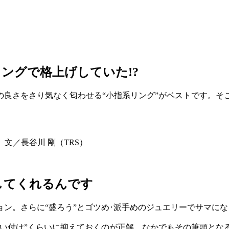
ングで格上げしていた!?
の良さをさり気なく匂わせる“小指系リング”がベストです。そ
生 文／長谷川 剛（TRS）
してくれるんです
ン。さらに“盛ろう”とゴツめ･派手めのジュエリーでサマに
ょい付け”くらいに抑えておくのが正解。なかでもその筆頭とな