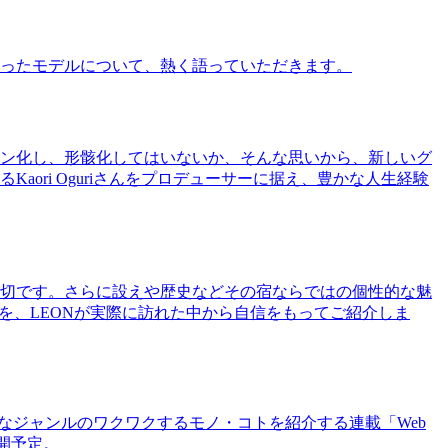
ったモデルについて、熱く語っていただきます。
ン化し、形骸化してはいないか、そんな思いから、新しいグ
ri Oguriさんをプロデューサーに据え、豊かな人生経験
切です。さらに設えや歴史などその宿ならではの個性的な魅
を、LEONが実際に訪れた中から自信をもってご紹介しま
まなジャンルのワクワクするモノ・コトを紹介する連載「Web
公開予定。