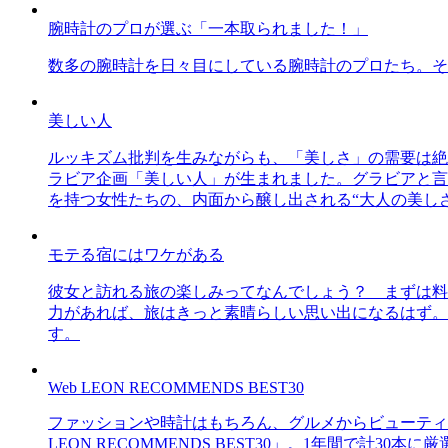
腕時計のプロが選ぶ「一本取られました！」
数多の腕時計を日々目にしている腕時計のプロたち。そ
美しい人
ルッキズム批判を生みながらも、「美しさ」の需要は絶
ラビア企画「美しい人」が生まれました。グラビアと言え
を持つ女性たちの、内面から醸し出される“大人の美し
モテる宿にはワケがある
彼女と訪れる旅の楽しみってなんでしょう？ まずは料
力があれば、旅はきっと素晴らしい思い出になるはず。
す。
Web LEON RECOMMENDS BEST30
ファッションや時計はもちろん、グルメからビューティー
LEON RECOMMENDS BEST30」。1年間で計