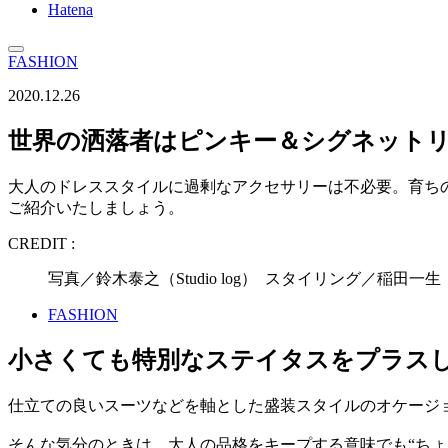
Hatena
FASHION
2020.12.26
世界の洒落者はピンキー＆シグネットリ
大人のドレススタイルに過剰なアクセサリーは不必要。育ち
ご紹介いたしましょう。
CREDIT :
写真／鈴木泰之（Studio log） スタイリング／稲田一
FASHION
小さくても特別なステイタスをプラス
仕立ての良いスーツなどを軸とした盛装スタイルのオケージョ
そんな気分のときは、大人の品格をキープする意味でも“ち