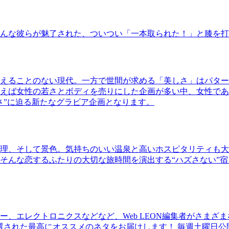
んな彼らが魅了された、ついつい「一本取られた！」と膝を打
えることのない現代。一方で世間が求める「美しさ」はパター
ば女性の若さとボディを売りにした企画が多い中、女性であるKao
さ”に迫る新たなグラビア企画となります。
理、そして景色。気持ちのいい温泉と高いホスピタリティも大
そんな恋するふたりの大切な旅時間を演出する“ハズさない”宿
、エレクトロニクスなどなど、Web LEON編集者がさまざ
30本に厳選された最高にオススメのネタをお届けします！ 毎週土曜日