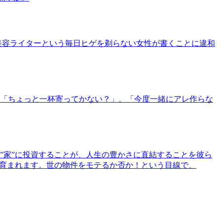
美容ライターという毎日ヒゲを剃らない女性が書くことに違和
「ちょっと一杯寄ってかない？」、「今度一緒にアレ作らな
”家”に投資することが、人生の豊かさに直結することを彼ら
で育まれます。世の物件をモテるか否か！という目線で、