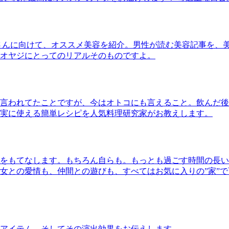
さんに向けて、オススメ美容を紹介。男性が読む美容記事を、
オヤジにとってのリアルそのものですよ。
言われてたことですが、今はオトコにも言えること。飲んだ後
実に使える簡単レシピを人気料理研究家がお教えします。
をもてなします。もちろん自らも。もっとも過ごす時間の長い
女との愛情も、仲間との遊びも、すべてはお気に入りの”家”
アイテム、そしてその演出効果をお伝えします。