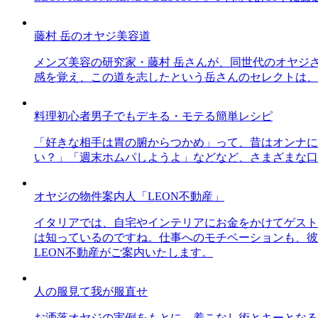
藤村 岳のオヤジ美容道
メンズ美容の研究家・藤村 岳さんが、同世代のオヤジ
感を覚え、この道を志したという岳さんのセレクトは、
料理初心者男子でもデキる・モテる簡単レシピ
「好きな相手は胃の腑からつかめ」って、昔はオンナに
い？」「週末ホムパしようよ」などなど、さまざまな口
オヤジの物件案内人「LEON不動産」
イタリアでは、自宅やインテリアにお金をかけてゲスト
は知っているのですね。仕事へのモチベーションも、彼
LEON不動産がご案内いたします。
人の服見て我が服直せ
お洒落オヤジの実例をもとに、着こなし術とキーとなる