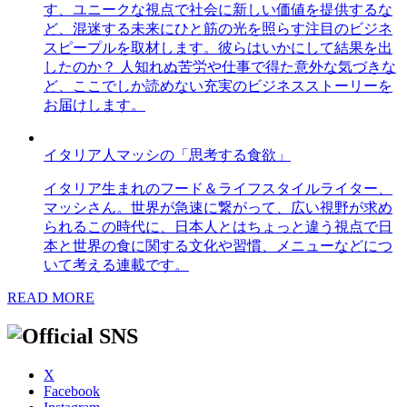
す、ユニークな視点で社会に新しい価値を提供するな
ど、混迷する未来にひと筋の光を照らす注目のビジネ
スピープルを取材します。彼らはいかにして結果を出
したのか？ 人知れぬ苦労や仕事で得た意外な気づきな
ど、ここでしか読めない充実のビジネスストーリーを
お届けします。
イタリア人マッシの「思考する食欲」
イタリア生まれのフード＆ライフスタイルライター、
マッシさん。世界が急速に繋がって、広い視野が求め
られるこの時代に、日本人とはちょっと違う視点で日
本と世界の食に関する文化や習慣、メニューなどにつ
いて考える連載です。
READ MORE
X
Facebook