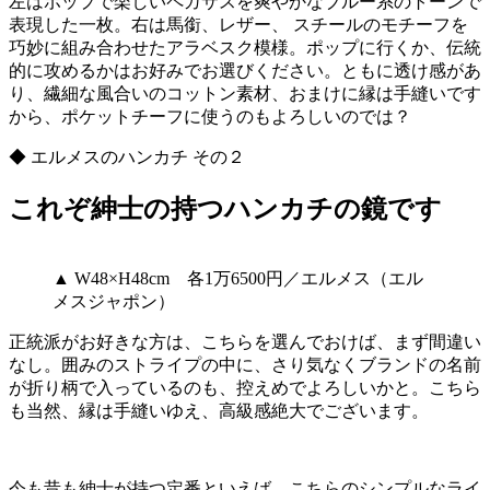
左はポップで楽しいペガサスを爽やかなブルー系のトーンで
表現した一枚。右は馬銜、レザー、 スチールのモチーフを
巧妙に組み合わせたアラベスク模様。ポップに行くか、伝統
的に攻めるかはお好みでお選びください。ともに透け感があ
り、繊細な風合いのコットン素材、おまけに縁は手縫いです
から、ポケットチーフに使うのもよろしいのでは？
◆ エルメスのハンカチ その２
これぞ紳士の持つハンカチの鏡です
▲ W48×H48cm 各1万6500円／エルメス（エル
メスジャポン）
正統派がお好きな方は、こちらを選んでおけば、まず間違い
なし。囲みのストライプの中に、さり気なくブランドの名前
が折り柄で入っているのも、控えめでよろしいかと。こちら
も当然、縁は手縫いゆえ、高級感絶大でございます。
今も昔も紳士が持つ定番といえば、こちらのシンプルなライ