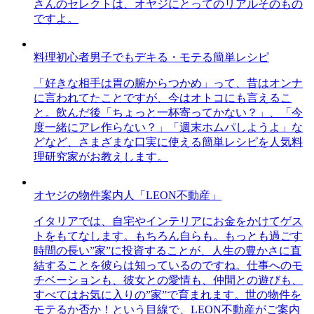
さんのセレクトは、オヤジにとってのリアルそのもの
ですよ。
料理初心者男子でもデキる・モテる簡単レシピ
「好きな相手は胃の腑からつかめ」って、昔はオンナ
に言われてたことですが、今はオトコにも言えるこ
と。飲んだ後「ちょっと一杯寄ってかない？」、「今
度一緒にアレ作らない？」「週末ホムパしようよ」な
どなど、さまざまな口実に使える簡単レシピを人気料
理研究家がお教えします。
オヤジの物件案内人「LEON不動産」
イタリアでは、自宅やインテリアにお金をかけてゲス
トをもてなします。もちろん自らも。もっとも過ごす
時間の長い”家”に投資することが、人生の豊かさに直
結することを彼らは知っているのですね。仕事へのモ
チベーションも、彼女との愛情も、仲間との遊びも、
すべてはお気に入りの”家”で育まれます。世の物件を
モテるか否か！という目線で、LEON不動産がご案内