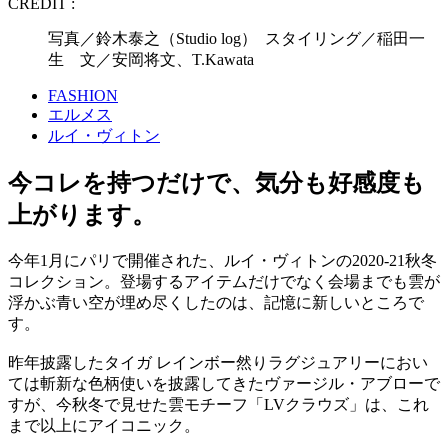
CREDIT :
写真／鈴木泰之（Studio log） スタイリング／稲田一
生 文／安岡将文、T.Kawata
FASHION
エルメス
ルイ・ヴィトン
今コレを持つだけで、気分も好感度も
上がります。
今年1月にパリで開催された、ルイ・ヴィトンの2020-21秋冬
コレクション。登場するアイテムだけでなく会場までも雲が
浮かぶ青い空が埋め尽くしたのは、記憶に新しいところで
す。
昨年披露したタイガ レインボー然りラグジュアリーにおい
ては斬新な色柄使いを披露してきたヴァージル・アブローで
すが、今秋冬で見せた雲モチーフ「LVクラウズ」は、これ
まで以上にアイコニック。