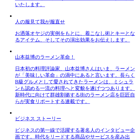
いたします。
人の服見て我が服直せ
お洒落オヤジの実例をもとに、着こなし術とキーとな
るアイテム、そしてその演出効果をお伝えします。
山本益博のラーメン革命！
日本初の料理評論家、山本益博さんはいま、ラーメン
が「美味しい革命」の渦中にあると言います。長らく
B級グルメとして愛されてきたラーメンは、ミシュラ
ンも認める一流の料理へと変貌を遂げつつあります。
新時代に向けて群雄割拠する街のラーメン店を巨匠自
らが実食リポートする連載です。
ビジネス ストーリー
ビジネスの第一線で活躍する著名人のインタビュー企
画です。時代をリードする商品やサービスを産み出