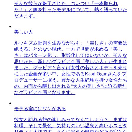
そんな彼らが魅了された、ついつい「一本取られ
た！」と膝を打ったモデルについて、熱く語っていた
だきます。
美しい人
ルッキズム批判を生みながらも、「美しさ」の需要は
絶えることのない現代。一方で世間が求める「美し
さ」はパターン化し、形骸化してはいないか、そんな
思いから、新しいグラビア企画「美しい人」が生まれ
ました。グラビアと言えば女性の若さとボディを売り
にした企画が多い中、女性であるKaori Oguriさんをプ
ロデューサーに据え、豊かな人生経験を持つ女性たち
の、内面から醸し出される“大人の美しさ”に迫る新た
なグラビア企画となります。
モテる宿にはワケがある
彼女と訪れる旅の楽しみってなんでしょう？ まずは
料理、そして景色。気持ちのいい温泉と高いホスピタ
リティも大切です。さらに設えや歴史などその宿なら