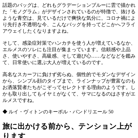
話題のバッグは、どれもグラデーションブルーに雲で描かれ
た「モノグラム」がデザインされているのが特徴で、抜ける
ような青空は、見ているだけで爽快な気分に。コロナ禍によ
り先行き不透明な今、こんなバッグを持ってどこかへフライ
アウェイしたくなりますよね。
そして、感染症対策でハンカチを使う人が増えているなか、
エルメスのソレにも注目が集まっています。信頼感や上品
さ、使いやすさ、高級感、そして遊び心……などなどを鑑み
て、日常使いに選ぶ大人が増えているのです。
高名なスカーフに負けず劣らぬ、個性的でモダンなデザイン
から、シンプル顔のタイプまで、ラインナップが豊富なのも
お洒落賢者たちがこぞってセレクトする理由のようです。し
かも取り出してもイヤミがなくて、サマになるのはさすがエ
ルメスですね。
◆ ルイ・ヴィトンのキーポル・バンドリエール 50
旅に出かける前から、テンション上が
ります