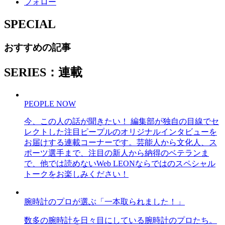
フォロー
SPECIAL
おすすめの記事
SERIES：連載
PEOPLE NOW
今、この人の話が聞きたい！ 編集部が独自の目線でセ
レクトした注目ピープルのオリジナルインタビューを
お届けする連載コーナーです。芸能人から文化人、ス
ポーツ選手まで、注目の新人から納得のベテランま
で、他では読めないWeb LEONならではのスペシャル
トークをお楽しみください！
腕時計のプロが選ぶ「一本取られました！」
数多の腕時計を日々目にしている腕時計のプロたち。