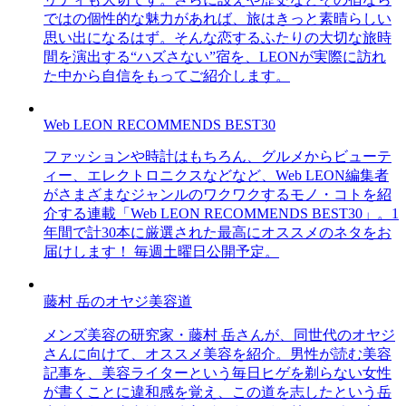
ではの個性的な魅力があれば、旅はきっと素晴らしい
思い出になるはず。そんな恋するふたりの大切な旅時
間を演出する“ハズさない”宿を、LEONが実際に訪れ
た中から自信をもってご紹介します。
Web LEON RECOMMENDS BEST30
ファッションや時計はもちろん、グルメからビューテ
ィー、エレクトロニクスなどなど、Web LEON編集者
がさまざまなジャンルのワクワクするモノ・コトを紹
介する連載「Web LEON RECOMMENDS BEST30」。1
年間で計30本に厳選された最高にオススメのネタをお
届けします！ 毎週土曜日公開予定。
藤村 岳のオヤジ美容道
メンズ美容の研究家・藤村 岳さんが、同世代のオヤジ
さんに向けて、オススメ美容を紹介。男性が読む美容
記事を、美容ライターという毎日ヒゲを剃らない女性
が書くことに違和感を覚え、この道を志したという岳