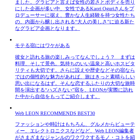
ました。グラビアと言えば女性の若さとボディを売り
にした企画が多い中、女性であるKaori Oguriさんをプ
ロデューサーに据え、豊かな人生経験を持つ女性たち
の、内面から醸し出される“大人の美しさ”に迫る新た
なグラビア企画となります。
モテる宿にはワケがある
彼女と訪れる旅の楽しみってなんでしょう？ まずは
料理、そして景色。気持ちのいい温泉と高いホスピタ
リティも大切です。さらに設えや歴史などその宿なら
ではの個性的な魅力があれば、旅はきっと素晴らしい
思い出になるはず。そんな恋するふたりの大切な旅時
間を演出する“ハズさない”宿を、LEONが実際に訪れ
た中から自信をもってご紹介します。
Web LEON RECOMMENDS BEST30
ファッションや時計はもちろん、グルメからビューテ
ィー、エレクトロニクスなどなど、Web LEON編集者
がさまざまなジャンルのワクワクするモノ・コトを紹