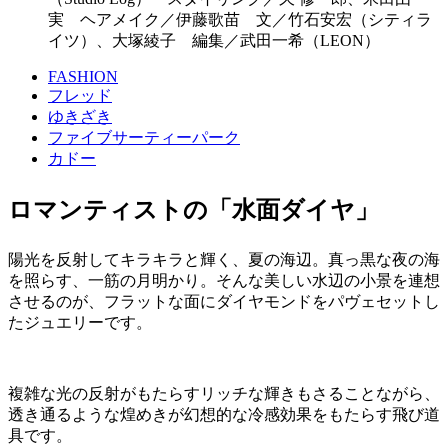
実 ヘアメイク／伊藤歌苗 文／竹石安宏（シティラ
イツ）、大塚綾子 編集／武田一希（LEON）
FASHION
フレッド
ゆきざき
ファイブサーティーパーク
カドー
ロマンティストの「水面ダイヤ」
陽光を反射してキラキラと輝く、夏の海辺。真っ黒な夜の海
を照らす、一筋の月明かり。そんな美しい水辺の小景を連想
させるのが、フラットな面にダイヤモンドをパヴェセットし
たジュエリーです。
複雑な光の反射がもたらすリッチな輝きもさることながら、
透き通るような煌めきが幻想的な冷感効果をもたらす飛び道
具です。