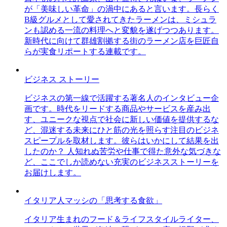
が「美味しい革命」の渦中にあると言います。長らく
B級グルメとして愛されてきたラーメンは、ミシュラ
ンも認める一流の料理へと変貌を遂げつつあります。
新時代に向けて群雄割拠する街のラーメン店を巨匠自
らが実食リポートする連載です。
ビジネス ストーリー
ビジネスの第一線で活躍する著名人のインタビュー企
画です。時代をリードする商品やサービスを産み出
す、ユニークな視点で社会に新しい価値を提供するな
ど、混迷する未来にひと筋の光を照らす注目のビジネ
スピープルを取材します。彼らはいかにして結果を出
したのか？ 人知れぬ苦労や仕事で得た意外な気づきな
ど、ここでしか読めない充実のビジネスストーリーを
お届けします。
イタリア人マッシの「思考する食欲」
イタリア生まれのフード＆ライフスタイルライター、