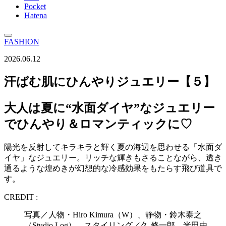
Pocket
Hatena
FASHION
2026.06.12
汗ばむ肌にひんやりジュエリー【５】
大人は夏に“水面ダイヤ”なジュエリー
でひんやり＆ロマンティックに♡
陽光を反射してキラキラと輝く夏の海辺を思わせる「水面ダ
イヤ」なジュエリー。リッチな輝きもさることながら、透き
通るような煌めきが幻想的な冷感効果をもたらす飛び道具で
す。
CREDIT :
写真／人物・Hiro Kimura（W）、静物・鈴木泰之
（Studio Log） スタイリング／久 修一郎、米田由