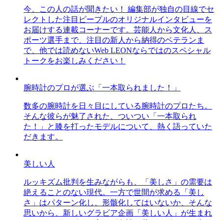
今、この人の話が聞きたい！ 編集部が独自の目線でセ
レクトした注目ピープルのオリジナルインタビューを
お届けする連載コーナーです。芸能人から文化人、ス
ポーツ選手まで、注目の新人から納得のベテランま
で、他では読めないWeb LEONならではのスペシャル
トークをお楽しみください！
腕時計のプロが選ぶ「一本取られました！」
数多の腕時計を日々目にしている腕時計のプロたち。
そんな彼らが魅了された、ついつい「一本取られ
た！」と膝を打ったモデルについて、熱く語っていた
だきます。
美しい人
ルッキズム批判を生みながらも、「美しさ」の需要は
絶えることのない現代。一方で世間が求める「美し
さ」はパターン化し、形骸化してはいないか、そんな
思いから、新しいグラビア企画「美しい人」が生まれ