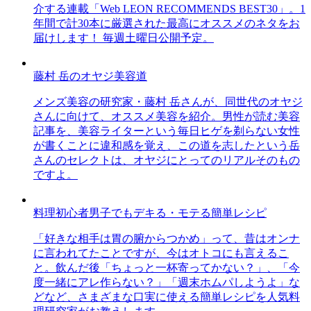
介する連載「Web LEON RECOMMENDS BEST30」。1
年間で計30本に厳選された最高にオススメのネタをお
届けします！ 毎週土曜日公開予定。
藤村 岳のオヤジ美容道
メンズ美容の研究家・藤村 岳さんが、同世代のオヤジ
さんに向けて、オススメ美容を紹介。男性が読む美容
記事を、美容ライターという毎日ヒゲを剃らない女性
が書くことに違和感を覚え、この道を志したという岳
さんのセレクトは、オヤジにとってのリアルそのもの
ですよ。
料理初心者男子でもデキる・モテる簡単レシピ
「好きな相手は胃の腑からつかめ」って、昔はオンナ
に言われてたことですが、今はオトコにも言えるこ
と。飲んだ後「ちょっと一杯寄ってかない？」、「今
度一緒にアレ作らない？」「週末ホムパしようよ」な
どなど、さまざまな口実に使える簡単レシピを人気料