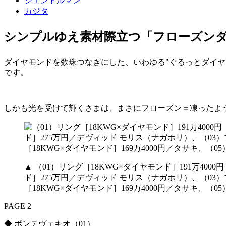
ジェントルマン
カジタ
シンプルゆえ素材際立つ「フローズン
ダイヤモンドを数珠つなぎにした、いわゆる"ぐるっとダイ
です。
しかも光を受けて輝くさまは、まさにフローズン＝凍ったよ
▲ （01）リング［18KWG×ダイヤモンド］191万4
ド］275万円／デヴィッド モリス（ナガホリ）、（03
［18KWG×ダイヤモンド］169万4000円／タサキ、（0
PAGE 2
◆ ポンテヴェキオ（01）