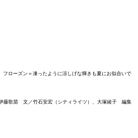
。 フローズン＝凍ったように涼しげな輝きも夏にお似合いで
メイク／伊藤歌苗 文／竹石安宏（シティライツ）、大塚綾子 編集