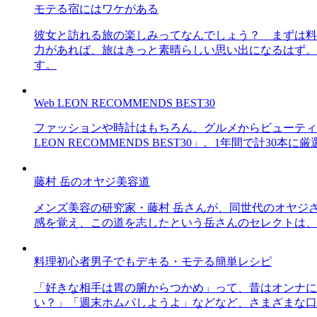
モテる宿にはワケがある
彼女と訪れる旅の楽しみってなんでしょう？ まずは料
力があれば、旅はきっと素晴らしい思い出になるはず。
す。
Web LEON RECOMMENDS BEST30
ファッションや時計はもちろん、グルメからビューティー
LEON RECOMMENDS BEST30」。1年間で計
藤村 岳のオヤジ美容道
メンズ美容の研究家・藤村 岳さんが、同世代のオヤジ
感を覚え、この道を志したという岳さんのセレクトは、
料理初心者男子でもデキる・モテる簡単レシピ
「好きな相手は胃の腑からつかめ」って、昔はオンナに
い？」「週末ホムパしようよ」などなど、さまざまな口