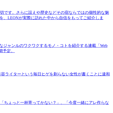
切です。さらに設えや歴史などその宿ならではの個性的な魅
を、LEONが実際に訪れた中から自信をもってご紹介しま
まなジャンルのワクワクするモノ・コトを紹介する連載「Web
公開予定。
美容ライターという毎日ヒゲを剃らない女性が書くことに違和
「ちょっと一杯寄ってかない？」、「今度一緒にアレ作らな