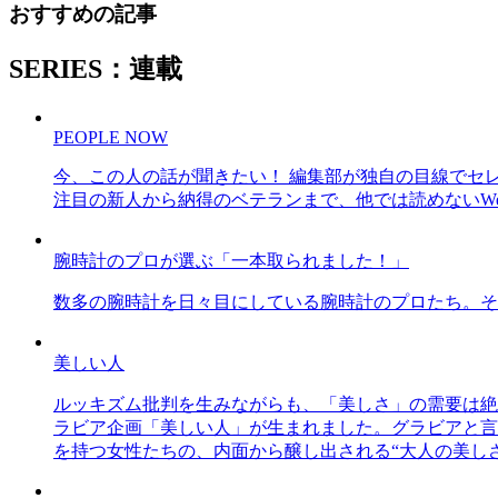
おすすめの記事
SERIES：連載
PEOPLE NOW
今、この人の話が聞きたい！ 編集部が独自の目線でセ
注目の新人から納得のベテランまで、他では読めないWe
腕時計のプロが選ぶ「一本取られました！」
数多の腕時計を日々目にしている腕時計のプロたち。そ
美しい人
ルッキズム批判を生みながらも、「美しさ」の需要は絶
ラビア企画「美しい人」が生まれました。グラビアと言え
を持つ女性たちの、内面から醸し出される“大人の美し