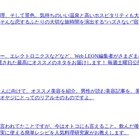
理、そして景色。気持ちのいい温泉と高いホスピタリティも大
そんな恋するふたりの大切な旅時間を演出する“ハズさない”宿
、エレクトロニクスなどなど、Web LEON編集者がさまざ
30本に厳選された最高にオススメのネタをお届けします！ 毎週土曜日
さんに向けて、オススメ美容を紹介。男性が読む美容記事を、
オヤジにとってのリアルそのものですよ。
言われてたことですが、今はオトコにも言えること。飲んだ後
実に使える簡単レシピを人気料理研究家がお教えします。