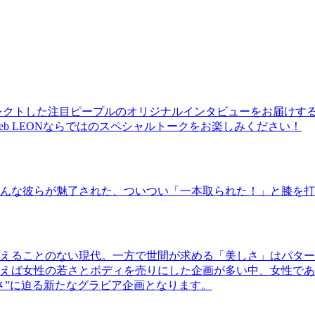
レクトした注目ピープルのオリジナルインタビューをお届けす
b LEONならではのスペシャルトークをお楽しみください！
んな彼らが魅了された、ついつい「一本取られた！」と膝を打
えることのない現代。一方で世間が求める「美しさ」はパター
ば女性の若さとボディを売りにした企画が多い中、女性であるKao
さ”に迫る新たなグラビア企画となります。