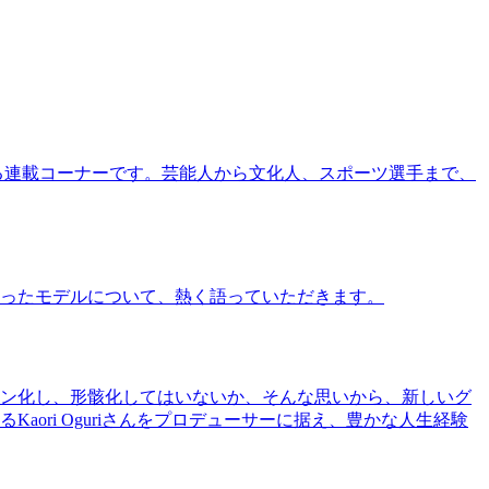
る連載コーナーです。芸能人から文化人、スポーツ選手まで、
ったモデルについて、熱く語っていただきます。
ン化し、形骸化してはいないか、そんな思いから、新しいグ
ri Oguriさんをプロデューサーに据え、豊かな人生経験