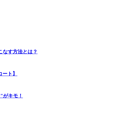
こなす方法とは？
コート】
"がキモ！