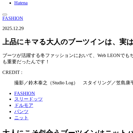
Hatena
FASHION
2025.12.29
上品にキマる大人のブーツインは、実
ブーツが活躍する冬ファッションにおいて、Web LEON
も重要だったんです！
CREDIT :
撮影／鈴木泰之（Studio Log） スタイリング／笠
FASHION
スリードッツ
ドルモア
パンツ
ニット
大人にこそ似合うブーツインはニット