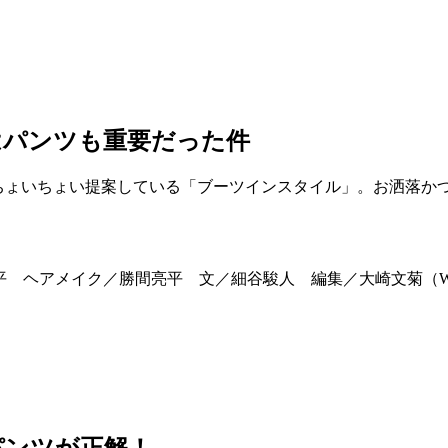
はパンツも重要だった件
でもちょいちょい提案している「ブーツインスタイル」。お洒落
島康平 ヘアメイク／勝間亮平 文／細谷駿人 編集／大崎文菊（We
パンツが正解！