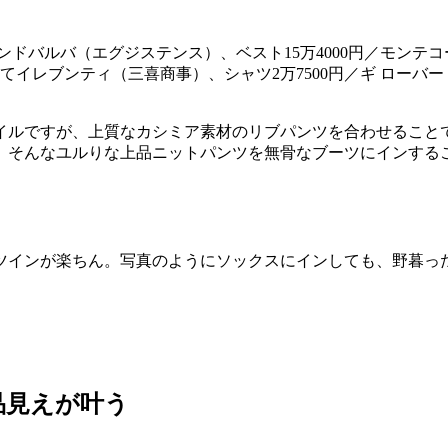
アンドバルバ（エグジステンス）、ベスト15万4000円／モンテ
／すべてイレブンティ（三喜商事）、シャツ2万7500円／ギ ロー
イルですが、上質なカシミア素材のリブパンツを合わせること
。そんなユルりな上品ニットパンツを無骨なブーツにインする
ツインが楽ちん。写真のようにソックスにインしても、野暮っ
品見えが叶う