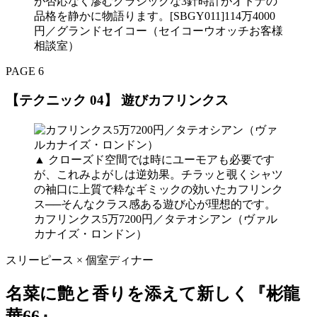
が否応なく滲むクラシックな3針時計がオトナの
品格を静かに物語ります。[SBGY011]114万4000
円／グランドセイコー（セイコーウオッチお客様
相談室）
PAGE 6
【テクニック 04】 遊びカフリンクス
▲ クローズド空間では時にユーモアも必要です
が、これみよがしは逆効果。チラッと覗くシャツ
の袖口に上質で粋なギミックの効いたカフリンク
ス──そんなクラス感ある遊び心が理想的です。
カフリンクス5万7200円／タテオシアン（ヴァル
カナイズ・ロンドン）
スリーピース × 個室ディナー
名菜に艶と香りを添えて新しく『彬龍
華66』