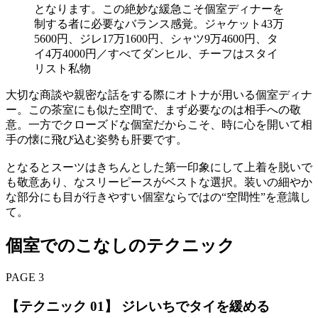
となります。この絶妙な緩急こそ個室ディナーを
制する者に必要なバランス感覚。ジャケット43万
5600円、ジレ17万1600円、シャツ9万4600円、タ
イ4万4000円／すべてダンヒル、チーフはスタイ
リスト私物
大切な商談や親密な話をする際にオトナが用いる個室ディナ
ー。この茶室にも似た空間で、まず必要なのは相手への敬
意。一方でクローズドな個室だからこそ、時に心を開いて相
手の懐に飛び込む姿勢も肝要です。
となるとスーツはきちんとした第一印象にして上着を脱いで
も敬意あり、なスリーピースがベストな選択。装いの細やか
な部分にも目が行きやすい個室ならではの“空間性”を意識し
て。
個室でのこなしのテクニック
PAGE 3
【テクニック 01】 ジレいちでタイを緩める