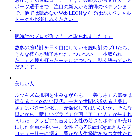
お届けする連載コーナーです。芸能人から文化人、ス
ポーツ選手まで、注目の新人から納得のベテランま
で、他では読めないWeb LEONならではのスペシャル
トークをお楽しみください！
腕時計のプロが選ぶ「一本取られました！」
数多の腕時計を日々目にしている腕時計のプロたち。
そんな彼らが魅了された、ついつい「一本取られ
た！」と膝を打ったモデルについて、熱く語っていた
だきます。
美しい人
ルッキズム批判を生みながらも、「美しさ」の需要は
絶えることのない現代。一方で世間が求める「美し
さ」はパターン化し、形骸化してはいないか、そんな
思いから、新しいグラビア企画「美しい人」が生まれ
ました。グラビアと言えば女性の若さとボディを売り
にした企画が多い中、女性であるKaori Oguriさんをプ
ロデューサーに据え、豊かな人生経験を持つ女性たち