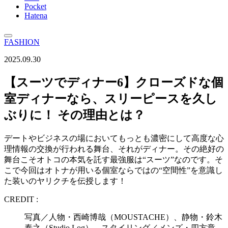
Pocket
Hatena
FASHION
2025.09.30
【スーツでディナー6】クローズドな個
室ディナーなら、スリーピースを久し
ぶりに！ その理由とは？
デートやビジネスの場においてもっとも濃密にして高度な心
理情報の交換が行われる舞台、それがディナー。その絶好の
舞台こそオトコの本気を託す最強服は“スーツ”なのです。そ
こで今回はオトナが用いる個室ならではの“空間性”を意識し
た装いのヤリクチを伝授します！
CREDIT :
写真／人物・西崎博哉（MOUSTACHE）、静物・鈴木
泰之（Studio Log） スタイリング／メンズ・四方章