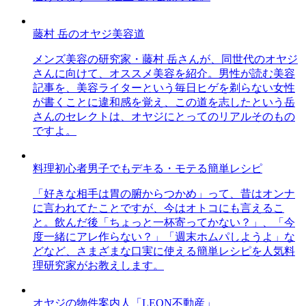
藤村 岳のオヤジ美容道
メンズ美容の研究家・藤村 岳さんが、同世代のオヤジ
さんに向けて、オススメ美容を紹介。男性が読む美容
記事を、美容ライターという毎日ヒゲを剃らない女性
が書くことに違和感を覚え、この道を志したという岳
さんのセレクトは、オヤジにとってのリアルそのもの
ですよ。
料理初心者男子でもデキる・モテる簡単レシピ
「好きな相手は胃の腑からつかめ」って、昔はオンナ
に言われてたことですが、今はオトコにも言えるこ
と。飲んだ後「ちょっと一杯寄ってかない？」、「今
度一緒にアレ作らない？」「週末ホムパしようよ」な
どなど、さまざまな口実に使える簡単レシピを人気料
理研究家がお教えします。
オヤジの物件案内人「LEON不動産」