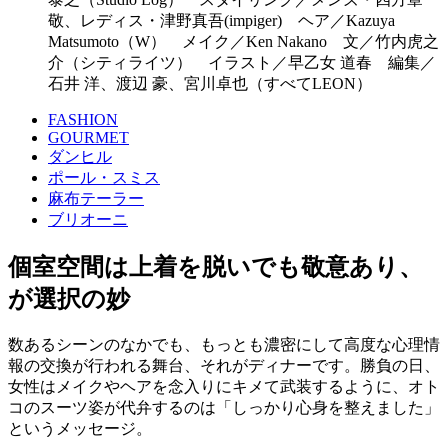
敬、レディス・津野真吾(impiger) ヘア／Kazuya
Matsumoto（W） メイク／Ken Nakano 文／竹内虎之
介（シティライツ） イラスト／早乙女 道春 編集／
石井 洋、渡辺 豪、宮川卓也（すべてLEON）
FASHION
GOURMET
ダンヒル
ポール・スミス
麻布テーラー
ブリオーニ
個室空間は上着を脱いでも敬意あり、
が選択の妙
数あるシーンのなかでも、もっとも濃密にして高度な心理情
報の交換が行われる舞台、それがディナーです。勝負の日、
女性はメイクやヘアを念入りにキメて武装するように、オト
コのスーツ姿が代弁するのは「しっかり心身を整えました」
というメッセージ。