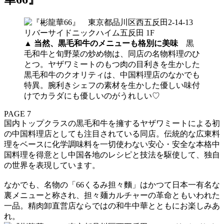
▲
当然、黒毛和牛のメニューも格別に美味
黒
毛和牛と旬野菜の炒め物は、同店の名物料理のひ
とつ。ヤザワミートのもつ肉の目利きを生かした
黒毛和牛のクオリティは、中国料理店のなかでも
特異。腕利きシェフの素材を生かした優しい味付
けでカラダにも優しいのがうれしい♡
PAGE 7
国内トップクラスの黒毛和牛を擁するヤザワミートによる初
の中国料理店としても注目されている同店。伝統的な広東料
理をベースに化学調味料を一切使わない安心・安全な本格中
国料理を得意とし中国各地のレシピと技法を駆使して、独自
の世界を表現しています。
なかでも、名物の「66くるみ担々麵」はかつて日本一有名な
裏メニューと称され、担々麺カルチャーの革命ともいわれた
一品。精肉卸直営店ならではの和牛中華とともにお楽しみあ
れ。