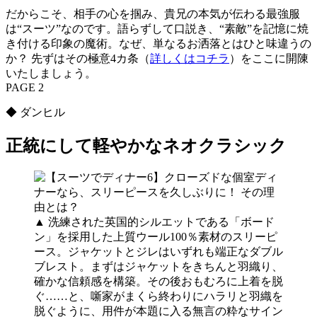
だからこそ、相手の心を掴み、貴兄の本気が伝わる最強服
は“スーツ”なのです。語らずして口説き、“素敵”を記憶に焼
き付ける印象の魔術。なぜ、単なるお洒落とはひと味違うの
か？ 先ずはその極意4カ条（
詳しくはコチラ
）をここに開陳
いたしましょう。
PAGE 2
◆ ダンヒル
正統にして軽やかなネオクラシック
▲ 洗練された英国的シルエットである「ボード
ン」を採用した上質ウール100％素材のスリーピ
ース。ジャケットとジレはいずれも端正なダブル
ブレスト。まずはジャケットをきちんと羽織り、
確かな信頼感を構築。その後おもむろに上着を脱
ぐ……と、噺家がまくら終わりにハラリと羽織を
脱ぐように、用件が本題に入る無言の粋なサイン