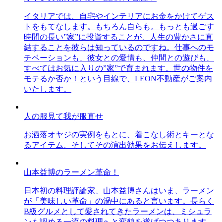
イタリアでは、自宅やインテリアにお金をかけてゲス
トをもてなします。もちろん自らも。もっとも過ごす
時間の長い”家”に投資することが、人生の豊かさに直
結することを彼らは知っているのですね。仕事へのモ
チベーションも、彼女との愛情も、仲間との遊びも、
すべてはお気に入りの”家”で育まれます。世の物件を
モテるか否か！という目線で、LEON不動産がご案内
いたします。
人の服見て我が服直せ
お洒落オヤジの実例をもとに、着こなし術とキーとな
るアイテム、そしてその演出効果をお伝えします。
山本益博のラーメン革命！
日本初の料理評論家、山本益博さんはいま、ラーメン
が「美味しい革命」の渦中にあると言います。長らく
B級グルメとして愛されてきたラーメンは、ミシュラ
ンも認める一流の料理へと変貌を遂げつつあります。