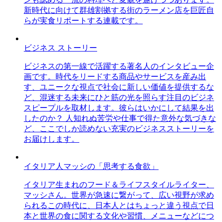
新時代に向けて群雄割拠する街のラーメン店を巨匠自
らが実食リポートする連載です。
ビジネス ストーリー
ビジネスの第一線で活躍する著名人のインタビュー企
画です。時代をリードする商品やサービスを産み出
す、ユニークな視点で社会に新しい価値を提供するな
ど、混迷する未来にひと筋の光を照らす注目のビジネ
スピープルを取材します。彼らはいかにして結果を出
したのか？ 人知れぬ苦労や仕事で得た意外な気づきな
ど、ここでしか読めない充実のビジネスストーリーを
お届けします。
イタリア人マッシの「思考する食欲」
イタリア生まれのフード＆ライフスタイルライター、
マッシさん。世界が急速に繋がって、広い視野が求め
られるこの時代に、日本人とはちょっと違う視点で日
本と世界の食に関する文化や習慣、メニューなどにつ