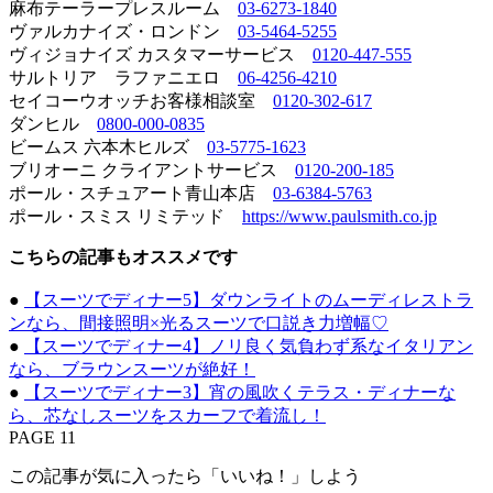
麻布テーラープレスルーム
03-6273-1840
ヴァルカナイズ・ロンドン
03-5464-5255
ヴィジョナイズ カスタマーサービス
0120-447-555
サルトリア ラファニエロ
06-4256-4210
セイコーウオッチお客様相談室
0120-302-617
ダンヒル
0800-000-0835
ビームス 六本木ヒルズ
03-5775-1623
ブリオーニ クライアントサービス
0120-200-185
ポール・スチュアート青山本店
03-6384-5763
ポール・スミス リミテッド
https://www.paulsmith.co.jp
こちらの記事もオススメです
●
【スーツでディナー5】ダウンライトのムーディレストラ
ンなら、間接照明×光るスーツで口説き力増幅♡
●
【スーツでディナー4】ノリ良く気負わず系なイタリアン
なら、ブラウンスーツが絶好！
●
【スーツでディナー3】宵の風吹くテラス・ディナーな
ら、芯なしスーツをスカーフで着流し！
PAGE 11
この記事が気に入ったら「いいね！」しよう