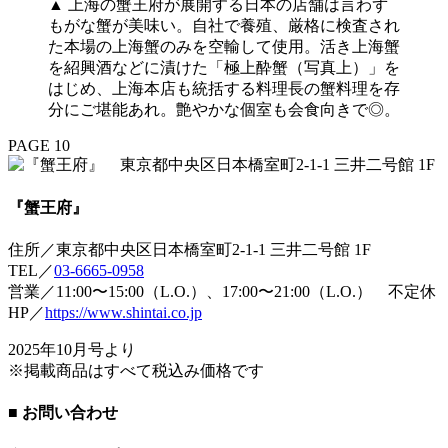
▲ 上海の蟹王府が展開する日本の店舗は言わず
もがな蟹が美味い。自社で養殖、厳格に検査され
た本場の上海蟹のみを空輸して使用。活き上海蟹
を紹興酒などに漬けた「極上酔蟹（写真上）」を
はじめ、上海本店も統括する料理長の蟹料理を存
分にご堪能あれ。艶やかな個室も会食向きで◎。
PAGE 10
『蟹王府』
住所／東京都中央区日本橋室町2-1-1 三井二号館 1F
TEL／
03-6665-0958
営業／11:00〜15:00（L.O.）、17:00〜21:00（L.O.） 不定休
HP／
https://www.shintai.co.jp
2025年10月号より
※掲載商品はすべて税込み価格です
■ お問い合わせ