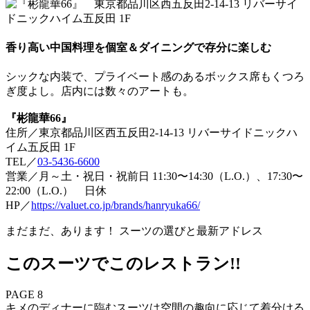
香り高い中国料理を個室＆ダイニングで存分に楽しむ
シックな内装で、プライベート感のあるボックス席もくつろ
ぎ度よし。店内には数々のアートも。
『彬龍華66』
住所／東京都品川区西五反田2‑14‑13 リバーサイドニックハ
イム五反田 1F
TEL／
03‑5436‑6600
営業／月～土・祝日・祝前日 11:30〜14:30（L.O.）、17:30〜
22:00（L.O.） 日休
HP／
https://valuet.co.jp/brands/hanryuka66/
まだまだ、あります！ スーツの選びと最新アドレス
このスーツでこのレストラン!!
PAGE 8
キメのディナーに臨むスーツは空間の趣向に応じて着分ける