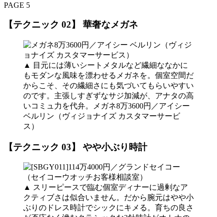
PAGE 5
【テクニック 02】 華奢なメガネ
▲ 目元には薄いシートメタルなど繊細ななかに
もモダンな風味を漂わせるメガネを。個室空間だ
からこそ、その繊細さにも気づいてもらいやすい
のです。主張しすぎずなサジ加減が、アナタの高
いコミュ力を代弁。メガネ8万3600円／アイシー
ベルリン（ヴィジョナイズ カスタマーサービ
ス）
【テクニック 03】 やや小ぶり時計
▲ スリーピースで臨む個室ディナーに過剰なア
クティブさは似合いません。だから腕元はやや小
ぶりのドレス時計でシックにキメる。育ちの良さ