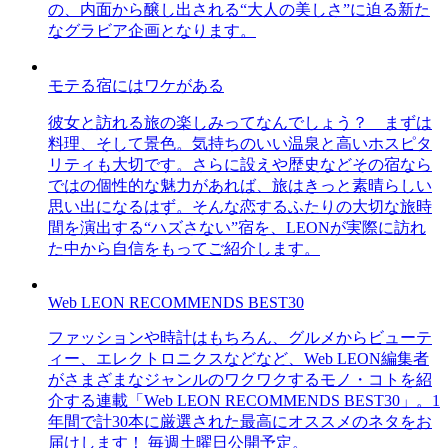
の、内面から醸し出される“大人の美しさ”に迫る新た
なグラビア企画となります。
モテる宿にはワケがある
彼女と訪れる旅の楽しみってなんでしょう？ まずは
料理、そして景色。気持ちのいい温泉と高いホスピタ
リティも大切です。さらに設えや歴史などその宿なら
ではの個性的な魅力があれば、旅はきっと素晴らしい
思い出になるはず。そんな恋するふたりの大切な旅時
間を演出する“ハズさない”宿を、LEONが実際に訪れ
た中から自信をもってご紹介します。
Web LEON RECOMMENDS BEST30
ファッションや時計はもちろん、グルメからビューテ
ィー、エレクトロニクスなどなど、Web LEON編集者
がさまざまなジャンルのワクワクするモノ・コトを紹
介する連載「Web LEON RECOMMENDS BEST30」。1
年間で計30本に厳選された最高にオススメのネタをお
届けします！ 毎週土曜日公開予定。