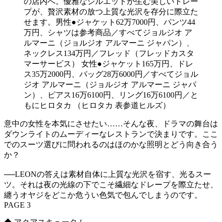
の店内へ。優雅なシルエットが生む美しいドレー
プが、贅沢素材の放つ上質な光沢を存分に際立た
せます。男性●ジャケット62万7000円、パンツ44
万円、シャツは参考商品／すべてジョルジオ ア
ルマーニ（ジョルジオ アルマーニ ジャパン）、
ネックレス134万円／フレッド（フレッドカスタ
マーサービス） 女性●ジャケット165万円、ドレ
ス35万2000円、バッグ28万6000円／すべてジョル
ジオ アルマーニ（ジョルジオ アルマーニ ジャパ
ン）、ピアス16万6100円、リング16万6100円／と
もにヒロタカ （ヒロタカ 表参道ヒルズ）
意中の女性を本気にさせたい……そんな夜、ドラマの舞台は
ダウンライトのムーディーなレストランで決まりです。ここ
でのスーツ選びに問われるのはほのかな照明とどう向き合う
か？
──LEONの答えは素材自体に上質な光沢を宿す、光るスー
ツ。それは夜の光線の下でこそ繊細なドレープを際立たせ、
纏うオヤジをどこか危うい色気で包んでしまうのです。
PAGE 3