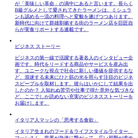
が「美味しい革命」の渦中にあると言います。長らく
B級グルメとして愛されてきたラーメンは、ミシュラ
ンも認める一流の料理へと変貌を遂げつつあります。
新時代に向けて群雄割拠する街のラーメン店を巨匠自
らが実食リポートする連載です。
ビジネス ストーリー
ビジネスの第一線で活躍する著名人のインタビュー企
画です。時代をリードする商品やサービスを産み出
す、ユニークな視点で社会に新しい価値を提供するな
ど、混迷する未来にひと筋の光を照らす注目のビジネ
スピープルを取材します。彼らはいかにして結果を出
したのか？ 人知れぬ苦労や仕事で得た意外な気づきな
ど、ここでしか読めない充実のビジネスストーリーを
お届けします。
イタリア人マッシの「思考する食欲」
イタリア生まれのフード＆ライフスタイルライター、
マッシさん。世界が急速に繋がって、広い視野が求め