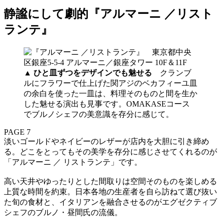
静謐にして劇的『アルマーニ ／リスト
ランテ』
▲
ひと皿ずつをデザインでも魅せる
クランブ
ルにフラワーで仕上げた関アジのベカフィーユ皿
の余白を使った一皿は、料理そのものと間を生か
した魅せる演出も見事です。OMAKASEコース
でブルノシェフの美意識を存分に感じて。
PAGE 7
淡いゴールドやネイビーのレザーが店内を大胆に引き締め
る。どこをとってもその美学を存分に感じさせてくれるのが
「アルマーニ ／ リストランテ」です。
高い天井やゆったりとした間取りは空間そのものを楽しめる
上質な時間を約束。日本各地の生産者を自ら訪ねて選び抜い
た旬の食材と、イタリアンを融合させるのがエグゼクティブ
シェフのブルノ・昼間氏の流儀。