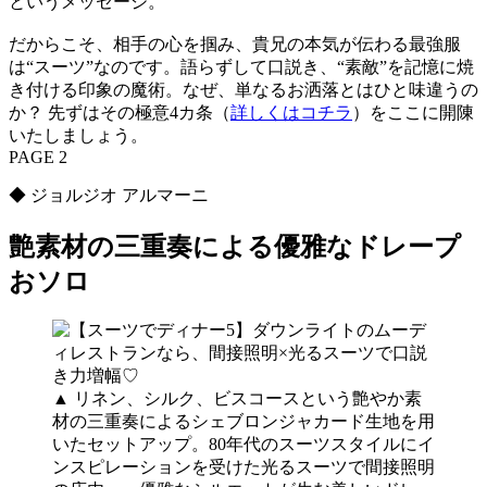
というメッセージ。
だからこそ、相手の心を掴み、貴兄の本気が伝わる最強服
は“スーツ”なのです。語らずして口説き、“素敵”を記憶に焼
き付ける印象の魔術。なぜ、単なるお洒落とはひと味違うの
か？ 先ずはその極意4カ条（
詳しくはコチラ
）をここに開陳
いたしましょう。
PAGE 2
◆ ジョルジオ アルマーニ
艶素材の三重奏による優雅なドレープ
おソロ
▲ リネン、シルク、ビスコースという艶やか素
材の三重奏によるシェブロンジャカード生地を用
いたセットアップ。80年代のスーツスタイルにイ
ンスピレーションを受けた光るスーツで間接照明