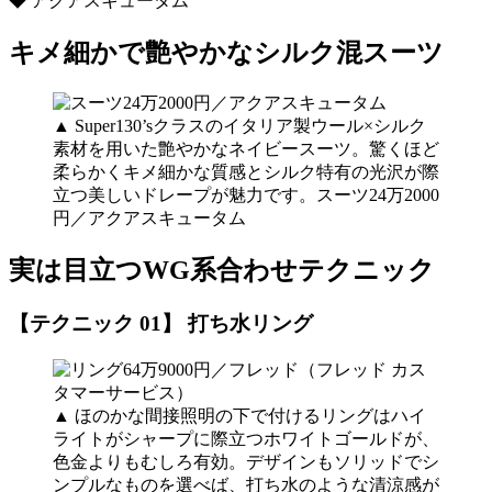
◆ アクアスキュータム
キメ細かで艶やかなシルク混スーツ
▲ Super130’sクラスのイタリア製ウール×シルク
素材を用いた艶やかなネイビースーツ。驚くほど
柔らかくキメ細かな質感とシルク特有の光沢が際
立つ美しいドレープが魅力です。スーツ24万2000
円／アクアスキュータム
実は目立つWG系合わせテクニック
【テクニック 01】 打ち水リング
▲ ほのかな間接照明の下で付けるリングはハイ
ライトがシャープに際立つホワイトゴールドが、
色金よりもむしろ有効。デザインもソリッドでシ
ンプルなものを選べば、打ち水のような清涼感が