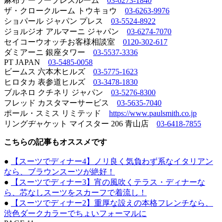
麻布テーラープレスルーム
03-6273-1840
ザ・クロークルーム トウキョウ
03-6263-9976
ショパール ジャパン プレス
03-5524-8922
ジョルジオ アルマーニ ジャパン
03-6274-7070
セイコーウオッチお客様相談室
0120-302-617
ダミアーニ 銀座タワー
03-5537-3336
PT JAPAN
03-5485-0058
ビームス 六本木ヒルズ
03-5775-1623
ヒロタカ 表参道ヒルズ
03-3478-1830
ブルネロ クチネリ ジャパン
03-5276-8300
フレッド カスタマーサービス
03-5635-7040
ポール・スミス リミテッド
https://www.paulsmith.co.jp
リングヂャケット マイスター 206 青山店
03-6418-7855
こちらの記事もオススメです
●
【スーツでディナー4】ノリ良く気負わず系なイタリアン
なら、ブラウンスーツが絶好！
●
【スーツでディナー3】宵の風吹くテラス・ディナーな
ら、芯なしスーツをスカーフで着流し！
●
【スーツでディナー2】重厚な設えの本格フレンチなら、
渋色ダークカラーでちょいフォーマルに