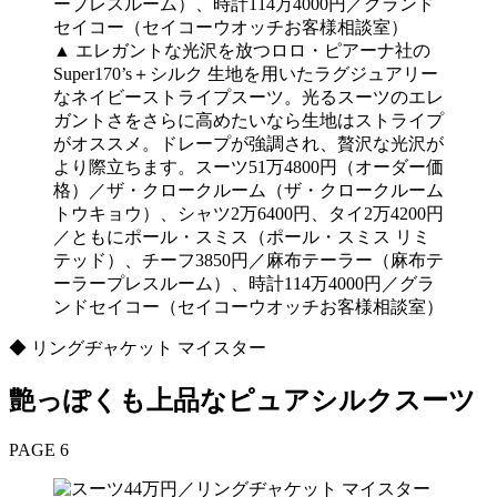
▲ エレガントな光沢を放つロロ・ピアーナ社の
Super170’s＋シルク 生地を用いたラグジュアリー
なネイビーストライプスーツ。光るスーツのエレ
ガントさをさらに高めたいなら生地はストライプ
がオススメ。ドレープが強調され、贅沢な光沢が
より際立ちます。スーツ51万4800円（オーダー価
格）／ザ・クロークルーム（ザ・クロークルーム
トウキョウ）、シャツ2万6400円、タイ2万4200円
／ともにポール・スミス（ポール・スミス リミ
テッド）、チーフ3850円／麻布テーラー（麻布テ
ーラープレスルーム）、時計114万4000円／グラ
ンドセイコー（セイコーウオッチお客様相談室）
◆ リングヂャケット マイスター
艶っぽくも上品なピュアシルクスーツ
PAGE 6