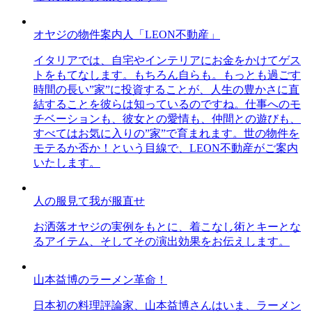
オヤジの物件案内人「LEON不動産」
イタリアでは、自宅やインテリアにお金をかけてゲス
トをもてなします。もちろん自らも。もっとも過ごす
時間の長い”家”に投資することが、人生の豊かさに直
結することを彼らは知っているのですね。仕事へのモ
チベーションも、彼女との愛情も、仲間との遊びも、
すべてはお気に入りの”家”で育まれます。世の物件を
モテるか否か！という目線で、LEON不動産がご案内
いたします。
人の服見て我が服直せ
お洒落オヤジの実例をもとに、着こなし術とキーとな
るアイテム、そしてその演出効果をお伝えします。
山本益博のラーメン革命！
日本初の料理評論家、山本益博さんはいま、ラーメン