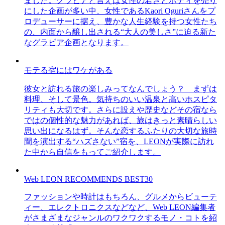
ました。グラビアと言えば女性の若さとボディを売り
にした企画が多い中、女性であるKaori Oguriさんをプ
ロデューサーに据え、豊かな人生経験を持つ女性たち
の、内面から醸し出される“大人の美しさ”に迫る新た
なグラビア企画となります。
モテる宿にはワケがある
彼女と訪れる旅の楽しみってなんでしょう？ まずは
料理、そして景色。気持ちのいい温泉と高いホスピタ
リティも大切です。さらに設えや歴史などその宿なら
ではの個性的な魅力があれば、旅はきっと素晴らしい
思い出になるはず。そんな恋するふたりの大切な旅時
間を演出する“ハズさない”宿を、LEONが実際に訪れ
た中から自信をもってご紹介します。
Web LEON RECOMMENDS BEST30
ファッションや時計はもちろん、グルメからビューテ
ィー、エレクトロニクスなどなど、Web LEON編集者
がさまざまなジャンルのワクワクするモノ・コトを紹