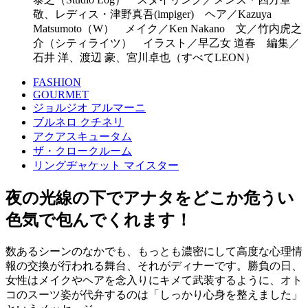
敬、レディス・津野真吾(impiger) ヘア／Kazuya
Matsumoto（W） メイク／Ken Nakano 文／竹内虎之
介（シティライツ） イラスト／早乙女 道春 編集／
石井 洋、渡辺 豪、宮川卓也（すべてLEON）
FASHION
GOURMET
ジョルジオ アルマーニ
ブルネロ クチネリ
アクアスキュータム
ザ・クロークルーム
リングヂャケット マイスター
夜の光線の下でアナタをどこか危うい
色気で包んでくれます！
数あるシーンのなかでも、もっとも濃密にして高度な心理情
報の交換が行われる舞台、それがディナーです。勝負の日、
女性はメイクやヘアを念入りにキメて武装するように、オト
コのスーツ姿が代弁するのは「しっかり心身を整えました」