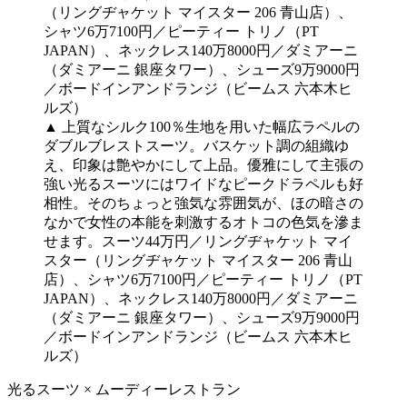
▲ 上質なシルク100％生地を用いた幅広ラペルの
ダブルブレストスーツ。バスケット調の組織ゆ
え、印象は艶やかにして上品。優雅にして主張の
強い光るスーツにはワイドなピークドラペルも好
相性。そのちょっと強気な雰囲気が、ほの暗さの
なかで女性の本能を刺激するオトコの色気を滲ま
せます。スーツ44万円／リングヂャケット マイ
スター（リングヂャケット マイスター 206 青山
店）、シャツ6万7100円／ピーティー トリノ（PT
JAPAN）、ネックレス140万8000円／ダミアーニ
（ダミアーニ 銀座タワー）、シューズ9万9000円
／ボードインアンドランジ（ビームス 六本木ヒ
ルズ）
光るスーツ × ムーディーレストラン