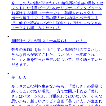
今、この人の話が聞きたい！ 編集部が独自の目線でセ
レクトした注目ピープルのオリジナルインタビューを
お届けする連載コーナーです。芸能人から文化人、ス
ポーツ選手まで、注目の新人から納得のベテランま
で、他では読めないWeb LEONならではのスペシャル
トークをお楽しみください！
腕時計のプロが選ぶ「一本取られました！」
数多の腕時計を日々目にしている腕時計のプロたち。
そんな彼らが魅了された、ついつい「一本取られ
た！」と膝を打ったモデルについて、熱く語っていた
だきます。
美しい人
ルッキズム批判を生みながらも、「美しさ」の需要は
絶えることのない現代。一方で世間が求める「美し
さ」はパターン化し、形骸化してはいないか、そんな
思いから、新しいグラビア企画「美しい人」が生まれ