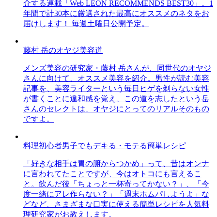
介する連載「Web LEON RECOMMENDS BEST30」。1
年間で計30本に厳選された最高にオススメのネタをお
届けします！ 毎週土曜日公開予定。
藤村 岳のオヤジ美容道
メンズ美容の研究家・藤村 岳さんが、同世代のオヤジ
さんに向けて、オススメ美容を紹介。男性が読む美容
記事を、美容ライターという毎日ヒゲを剃らない女性
が書くことに違和感を覚え、この道を志したという岳
さんのセレクトは、オヤジにとってのリアルそのもの
ですよ。
料理初心者男子でもデキる・モテる簡単レシピ
「好きな相手は胃の腑からつかめ」って、昔はオンナ
に言われてたことですが、今はオトコにも言えるこ
と。飲んだ後「ちょっと一杯寄ってかない？」、「今
度一緒にアレ作らない？」「週末ホムパしようよ」な
どなど、さまざまな口実に使える簡単レシピを人気料
理研究家がお教えします。