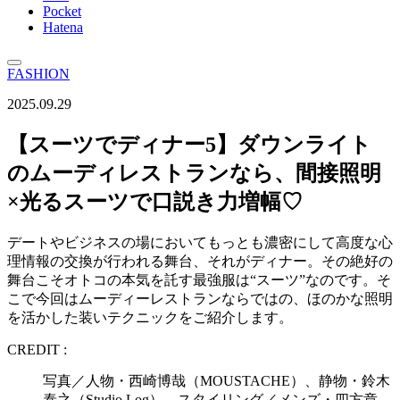
Pocket
Hatena
FASHION
2025.09.29
【スーツでディナー5】ダウンライト
のムーディレストランなら、間接照明
×光るスーツで口説き力増幅♡
デートやビジネスの場においてもっとも濃密にして高度な心
理情報の交換が行われる舞台、それがディナー。その絶好の
舞台こそオトコの本気を託す最強服は“スーツ”なのです。そ
こで今回はムーディーレストランならではの、ほのかな照明
を活かした装いテクニックをご紹介します。
CREDIT :
写真／人物・西崎博哉（MOUSTACHE）、静物・鈴木
泰之（Studio Log） スタイリング／メンズ・四方章