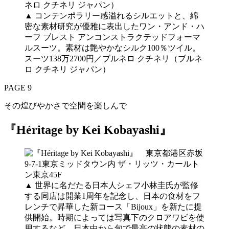
▲ コンテンポラリー感溢れるシルエットと、綿
密な素材研究が優雅に表出したワン・アンド・ハ
ーフ ブレスト アンコンストラクテッドフォーマ
ルスーツ。素材は艶やかなシルク100％ツイル。
スーツ138万2700円／ブルネロ クチネリ（ブルネ
ロ クチネリ ジャパン）
PAGE 9
その煌びやかさで空間を楽しんで
『Héritage by Kei Kobayashi』
▲ 世界に名だたる日本人シェフ小林圭氏が監修
する同店は開業1周年を記念し、日本の食材をフ
レンチで昇華した新コース「Bijoux」を新たに提
供開始。時期によっては写真下のクロアワビを使
用するなど、日本中から旬で最高の状態の素材の