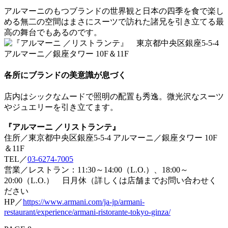
アルマーニのもつブランドの世界観と日本の四季を食で楽し
める無二の空間はまさにスーツで訪れた諸兄を引き立てる最
高の舞台でもあるのです。
各所にブランドの美意識が息づく
店内はシックなムードで照明の配置も秀逸。微光沢なスーツ
やジュエリーを引き立てます。
『アルマーニ ／リストランテ』
住所／東京都中央区銀座5-5-4 アルマーニ／銀座タワー 10F
＆11F
TEL／
03-6274-7005
営業／レストラン：11:30～14:00（L.O.）、18:00～
20:00（L.O.） 日月休（詳しくは店舗までお問い合わせく
ださい
HP／
https://www.armani.com/ja-jp/armani-
restaurant/experience/armani-ristorante-tokyo-ginza/