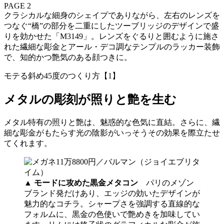
PAGE 2
クラシカルな細身のシェイプでありながら、左右のレンズを
つなぐ“橋”の部分を二重にしたツーブリッジのデザインで盛
りを効かせた「M3149」。レンズをぐるりと囲むように施さ
れた繊細な彫金とアール・デコ調なテンプルのラッカー装飾
で、知的かつ艶気のある顔つきに。
モテる斜め45度のつくり方【1】
メタルの彫刻が照りと艶を生む
メタル特有の照りと艶は、魅惑的な色気に直結。さらに、繊
細な彫金がもたらす光の陰影がいっそうその効果を際立たせ
てくれます。
▲
モードに攻めた黒金メタコン
パリのメゾン
ブランド発だけあり、エッジの効いたデザインが
魅力的なコチラ。シャープさを強調する直線的な
フォルムに、黒金の色使いで艶めきを加味してい