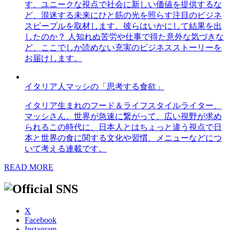
す、ユニークな視点で社会に新しい価値を提供するな
ど、混迷する未来にひと筋の光を照らす注目のビジネ
スピープルを取材します。彼らはいかにして結果を出
したのか？ 人知れぬ苦労や仕事で得た意外な気づきな
ど、ここでしか読めない充実のビジネスストーリーを
お届けします。
イタリア人マッシの「思考する食欲」
イタリア生まれのフード＆ライフスタイルライター、
マッシさん。世界が急速に繋がって、広い視野が求め
られるこの時代に、日本人とはちょっと違う視点で日
本と世界の食に関する文化や習慣、メニューなどにつ
いて考える連載です。
READ MORE
X
Facebook
Instagram