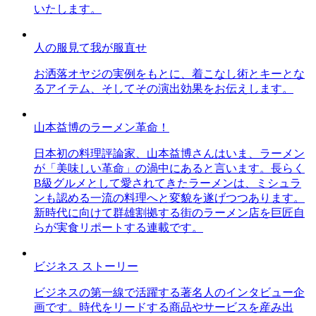
いたします。
人の服見て我が服直せ
お洒落オヤジの実例をもとに、着こなし術とキーとな
るアイテム、そしてその演出効果をお伝えします。
山本益博のラーメン革命！
日本初の料理評論家、山本益博さんはいま、ラーメン
が「美味しい革命」の渦中にあると言います。長らく
B級グルメとして愛されてきたラーメンは、ミシュラ
ンも認める一流の料理へと変貌を遂げつつあります。
新時代に向けて群雄割拠する街のラーメン店を巨匠自
らが実食リポートする連載です。
ビジネス ストーリー
ビジネスの第一線で活躍する著名人のインタビュー企
画です。時代をリードする商品やサービスを産み出