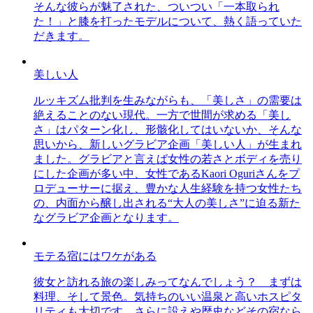
そんな彼らが魅了された、ついつい「一本取られ
た！」と膝を打ったモデルについて、熱く語っていた
だきます。
美しい人
ルッキズム批判を生みながらも、「美しさ」の需要は
絶えることのない現代。一方で世間が求める「美し
さ」はパターン化し、形骸化してはいないか、そんな
思いから、新しいグラビア企画「美しい人」が生まれ
ました。グラビアと言えば女性の若さとボディを売り
にした企画が多い中、女性であるKaori Oguriさんをプ
ロデューサーに据え、豊かな人生経験を持つ女性たち
の、内面から醸し出される“大人の美しさ”に迫る新た
なグラビア企画となります。
モテる宿にはワケがある
彼女と訪れる旅の楽しみってなんでしょう？ まずは
料理、そして景色。気持ちのいい温泉と高いホスピタ
リティも大切です。さらに設えや歴史などその宿なら