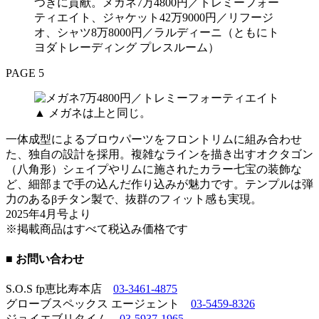
つきに貢献。メガネ7万4800円／トレミーフォー
ティエイト、ジャケット42万9000円／リフージ
オ、シャツ8万8000円／ラルディーニ（ともにト
ヨダトレーディング プレスルーム）
PAGE 5
▲
メガネは上と同じ。
一体成型によるブロウパーツをフロントリムに組み合わせ
た、独自の設計を採用。複雑なラインを描き出すオクタゴン
（八角形）シェイプやリムに施されたカラー七宝の装飾な
ど、細部まで手の込んだ作り込みが魅力です。テンプルは弾
力のあるβチタン製で、抜群のフィット感も実現。
2025年4月号より
※掲載商品はすべて税込み価格です
■ お問い合わせ
S.O.S fp恵比寿本店
03-3461-4875
グローブスペックス エージェント
03-5459-8326
ジョイエブリタイム
03-5937-1965