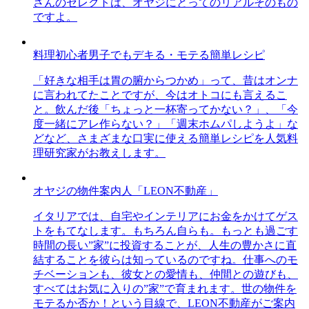
さんのセレクトは、オヤジにとってのリアルそのもの
ですよ。
料理初心者男子でもデキる・モテる簡単レシピ
「好きな相手は胃の腑からつかめ」って、昔はオンナ
に言われてたことですが、今はオトコにも言えるこ
と。飲んだ後「ちょっと一杯寄ってかない？」、「今
度一緒にアレ作らない？」「週末ホムパしようよ」な
どなど、さまざまな口実に使える簡単レシピを人気料
理研究家がお教えします。
オヤジの物件案内人「LEON不動産」
イタリアでは、自宅やインテリアにお金をかけてゲス
トをもてなします。もちろん自らも。もっとも過ごす
時間の長い”家”に投資することが、人生の豊かさに直
結することを彼らは知っているのですね。仕事へのモ
チベーションも、彼女との愛情も、仲間との遊びも、
すべてはお気に入りの”家”で育まれます。世の物件を
モテるか否か！という目線で、LEON不動産がご案内