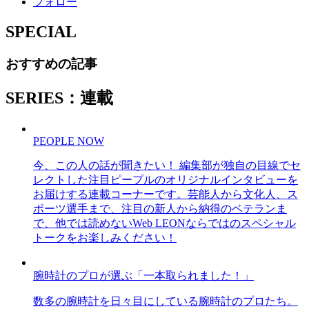
フォロー
SPECIAL
おすすめの記事
SERIES：連載
PEOPLE NOW
今、この人の話が聞きたい！ 編集部が独自の目線でセ
レクトした注目ピープルのオリジナルインタビューを
お届けする連載コーナーです。芸能人から文化人、ス
ポーツ選手まで、注目の新人から納得のベテランま
で、他では読めないWeb LEONならではのスペシャル
トークをお楽しみください！
腕時計のプロが選ぶ「一本取られました！」
数多の腕時計を日々目にしている腕時計のプロたち。