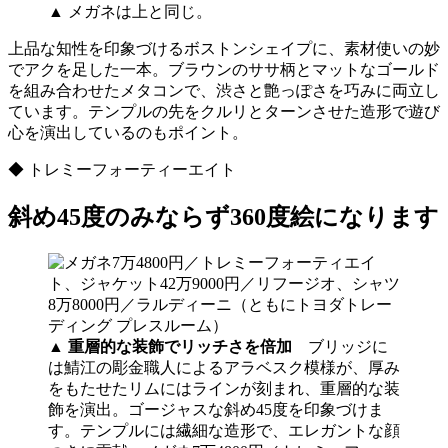
▲ メガネは上と同じ。
上品な知性を印象づけるボストンシェイプに、素材使いの妙
でアクを足した一本。ブラウンのササ柄とマットなゴールド
を組み合わせたメタコンで、渋さと艶っぽさを巧みに両立し
ています。テンプルの先をクルリとターンさせた造形で遊び
心を演出しているのもポイント。
◆ トレミーフォーティーエイト
斜め45度のみならず360度絵になります
▲
重層的な装飾でリッチさを倍加
ブリッジに
は鯖江の彫金職人によるアラベスク模様が、厚み
をもたせたリムにはラインが刻まれ、重層的な装
飾を演出。ゴージャスな斜め45度を印象づけま
す。テンプルには繊細な造形で、エレガントな顔