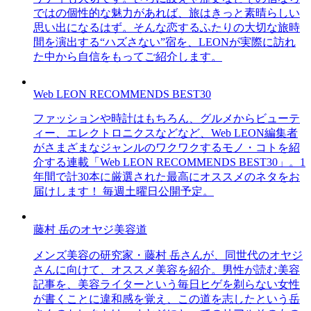
ではの個性的な魅力があれば、旅はきっと素晴らしい
思い出になるはず。そんな恋するふたりの大切な旅時
間を演出する“ハズさない”宿を、LEONが実際に訪れ
た中から自信をもってご紹介します。
Web LEON RECOMMENDS BEST30
ファッションや時計はもちろん、グルメからビューテ
ィー、エレクトロニクスなどなど、Web LEON編集者
がさまざまなジャンルのワクワクするモノ・コトを紹
介する連載「Web LEON RECOMMENDS BEST30」。1
年間で計30本に厳選された最高にオススメのネタをお
届けします！ 毎週土曜日公開予定。
藤村 岳のオヤジ美容道
メンズ美容の研究家・藤村 岳さんが、同世代のオヤジ
さんに向けて、オススメ美容を紹介。男性が読む美容
記事を、美容ライターという毎日ヒゲを剃らない女性
が書くことに違和感を覚え、この道を志したという岳