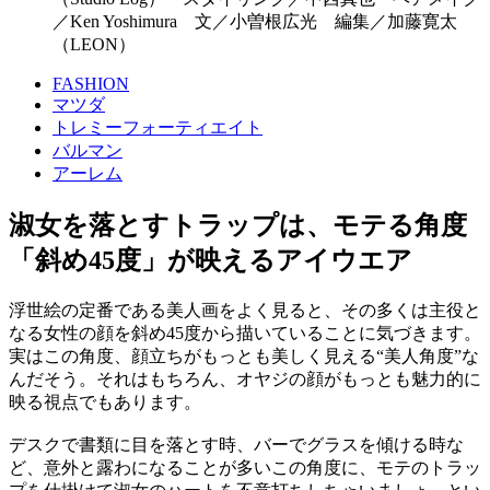
／Ken Yoshimura 文／小曽根広光 編集／加藤寛太
（LEON）
FASHION
マツダ
トレミーフォーティエイト
バルマン
アーレム
淑女を落とすトラップは、モテる角度
「斜め45度」が映えるアイウエア
浮世絵の定番である美人画をよく見ると、その多くは主役と
なる女性の顔を斜め45度から描いていることに気づきます。
実はこの角度、顔立ちがもっとも美しく見える“美人角度”な
んだそう。それはもちろん、オヤジの顔がもっとも魅力的に
映る視点でもあります。
デスクで書類に目を落とす時、バーでグラスを傾ける時な
ど、意外と露わになることが多いこの角度に、モテのトラッ