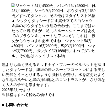
▲ シックなタキシードに比翼仕立ての白シャツ
＆黒のボウタイという組み合わせ。ここまではい
たって正統ですが、足元のルームシューズはあえ
てのブラウン＆キュートなワンコが。これは、彼
女からツッコまれ必至ですね。ジャケット54万
4500円、パンツ16万2800円、靴23万1000円、シャ
ツ9万7900円、ボウタイ3万1680円／すべてダンヒ
ル、その他はスタイリスト私物
黒よりも黒く見えるミッドナイトブルーのベルベットを採用
したタキシードは、繊維の長いスーピマコットンによる美し
い光沢とうっとりするような肌触りが売り。水を湛えたよう
な生地の風合いと黒の拝絹地とのコントラストが、さり気な
く大人の余裕を滲ませます。
2025年2月号より
※価格はすべて税込み価格です
■ お問い合わせ