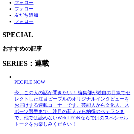
フォロー
フォロー
友だち追加
フォロー
SPECIAL
おすすめの記事
SERIES：連載
PEOPLE NOW
今、この人の話が聞きたい！ 編集部が独自の目線でセ
レクトした注目ピープルのオリジナルインタビューを
お届けする連載コーナーです。芸能人から文化人、ス
ポーツ選手まで、注目の新人から納得のベテランま
で、他では読めないWeb LEONならではのスペシャル
トークをお楽しみください！