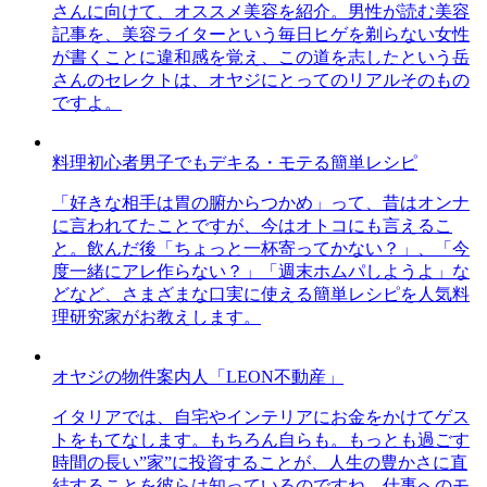
さんに向けて、オススメ美容を紹介。男性が読む美容
記事を、美容ライターという毎日ヒゲを剃らない女性
が書くことに違和感を覚え、この道を志したという岳
さんのセレクトは、オヤジにとってのリアルそのもの
ですよ。
料理初心者男子でもデキる・モテる簡単レシピ
「好きな相手は胃の腑からつかめ」って、昔はオンナ
に言われてたことですが、今はオトコにも言えるこ
と。飲んだ後「ちょっと一杯寄ってかない？」、「今
度一緒にアレ作らない？」「週末ホムパしようよ」な
どなど、さまざまな口実に使える簡単レシピを人気料
理研究家がお教えします。
オヤジの物件案内人「LEON不動産」
イタリアでは、自宅やインテリアにお金をかけてゲス
トをもてなします。もちろん自らも。もっとも過ごす
時間の長い”家”に投資することが、人生の豊かさに直
結することを彼らは知っているのですね。仕事へのモ