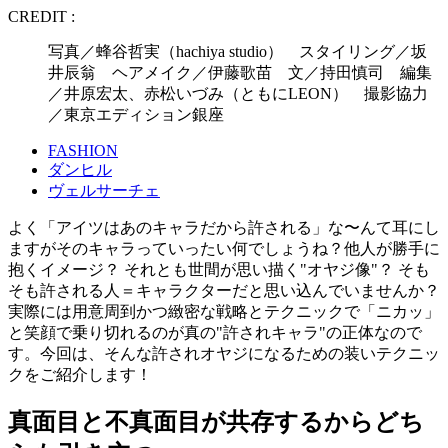
CREDIT :
写真／蜂谷哲実（hachiya studio） スタイリング／坂
井辰翁 ヘアメイク／伊藤歌苗 文／持田慎司 編集
／井原宏太、赤松いづみ（ともにLEON） 撮影協力
／東京エディション銀座
FASHION
ダンヒル
ヴェルサーチェ
よく「アイツはあのキャラだから許される」な〜んて耳にし
ますがそのキャラっていったい何でしょうね？他人が勝手に
抱くイメージ？ それとも世間が思い描く"オヤジ像"？ そも
そも許される人＝キャラクターだと思い込んでいませんか？
実際には用意周到かつ緻密な戦略とテクニックで「ニカッ」
と笑顔で乗り切れるのが真の"許されキャラ"の正体なので
す。今回は、そんな許されオヤジになるための装いテクニッ
クをご紹介します！
真面目と不真面目が共存するからどち