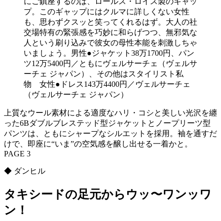
にご鎮座するのは、ロールス・ロイス製のキャッ
プ。このギャップにはクルマに詳しくない女性
も、思わずクスッと笑ってくれるはず。大人の社
交場特有の緊張感を巧妙に和らげつつ、無邪気な
人という刷り込みで彼女の母性本能を刺激しちゃ
いましょう。男性●ジャケット38万1700円、パン
ツ12万5400円／ともにヴェルサーチェ（ヴェルサ
ーチェ ジャパン）、その他はスタイリスト私
物 女性●ドレス143万4400円／ヴェルサーチェ
（ヴェルサーチェ ジャパン）
上質なウール素材による適度なハリ・コシと美しい光沢を纏
った6Bダブルブレステッド型ジャケットとノープリーツ型
パンツは、ともにシャープなシルエットを採用。袖を通すだ
けで、即座に“いま”の空気感を醸し出せる一着かと。
PAGE 3
◆ ダンヒル
タキシードの足元からウッ〜ワンッワ
ン！