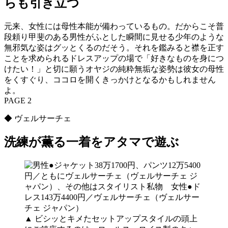
らも引き立つ
元来、女性には母性本能が備わっているもの。だからこそ普
段頼り甲斐のある男性がふとした瞬間に見せる少年のような
無邪気な姿はグッとくるのだそう。それを鑑みると襟を正す
ことを求められるドレスアップの場で「好きなものを身につ
けたい！」と切に願うオヤジの純粋無垢な姿勢は彼女の母性
をくすぐり、ココロを開くきっかけとなるかもしれません
よ。
PAGE 2
◆ ヴェルサーチェ
洗練が薫る一着をアタマで遊ぶ
▲ ビシッとキメたセットアップスタイルの頭上