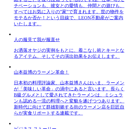
チベーションも、彼女との愛情も、仲間との遊びも、
すべてはお気に入りの”家”で育まれます。世の物件を
モテるか否か！という目線で、LEON不動産がご案内
いたします。
人の服見て我が服直せ
お洒落オヤジの実例をもとに、着こなし術とキーとな
るアイテム、そしてその演出効果をお伝えします。
山本益博のラーメン革命！
日本初の料理評論家、山本益博さんはいま、ラーメン
が「美味しい革命」の渦中にあると言います。長らく
B級グルメとして愛されてきたラーメンは、ミシュラ
ンも認める一流の料理へと変貌を遂げつつあります。
新時代に向けて群雄割拠する街のラーメン店を巨匠自
らが実食リポートする連載です。
ビジネス ストーリー