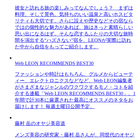
彼女と訪れる旅の楽しみってなんでしょう？ まずは
料理、そして景色。気持ちのいい温泉と高いホスピタ
リティも大切です。さらに設えや歴史などその宿なら
ではの個性的な魅力があれば、旅はきっと素晴らしい
思い出になるはず。そんな恋するふたりの大切な旅時
間を演出する“ハズさない”宿を、LEONが実際に訪れ
た中から自信をもってご紹介します。
Web LEON RECOMMENDS BEST30
ファッションや時計はもちろん、グルメからビューテ
ィー、エレクトロニクスなどなど、Web LEON編集者
がさまざまなジャンルのワクワクするモノ・コトを紹
介する連載「Web LEON RECOMMENDS BEST30」。1
年間で計30本に厳選された最高にオススメのネタをお
届けします！ 毎週土曜日公開予定。
藤村 岳のオヤジ美容道
メンズ美容の研究家・藤村 岳さんが、同世代のオヤジ