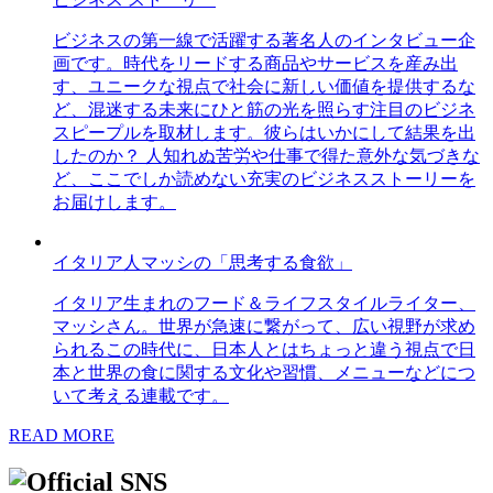
ビジネスの第一線で活躍する著名人のインタビュー企
画です。時代をリードする商品やサービスを産み出
す、ユニークな視点で社会に新しい価値を提供するな
ど、混迷する未来にひと筋の光を照らす注目のビジネ
スピープルを取材します。彼らはいかにして結果を出
したのか？ 人知れぬ苦労や仕事で得た意外な気づきな
ど、ここでしか読めない充実のビジネスストーリーを
お届けします。
イタリア人マッシの「思考する食欲」
イタリア生まれのフード＆ライフスタイルライター、
マッシさん。世界が急速に繋がって、広い視野が求め
られるこの時代に、日本人とはちょっと違う視点で日
本と世界の食に関する文化や習慣、メニューなどにつ
いて考える連載です。
READ MORE