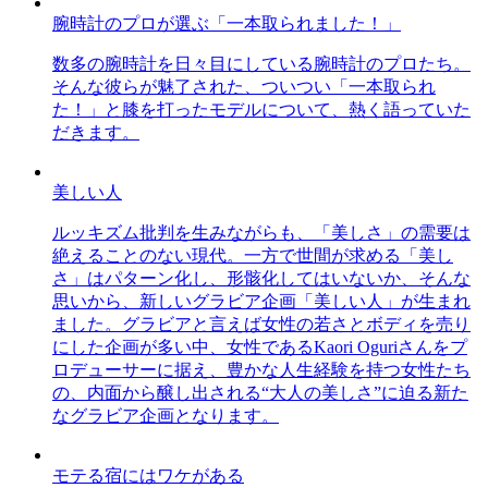
腕時計のプロが選ぶ「一本取られました！」
数多の腕時計を日々目にしている腕時計のプロたち。
そんな彼らが魅了された、ついつい「一本取られ
た！」と膝を打ったモデルについて、熱く語っていた
だきます。
美しい人
ルッキズム批判を生みながらも、「美しさ」の需要は
絶えることのない現代。一方で世間が求める「美し
さ」はパターン化し、形骸化してはいないか、そんな
思いから、新しいグラビア企画「美しい人」が生まれ
ました。グラビアと言えば女性の若さとボディを売り
にした企画が多い中、女性であるKaori Oguriさんをプ
ロデューサーに据え、豊かな人生経験を持つ女性たち
の、内面から醸し出される“大人の美しさ”に迫る新た
なグラビア企画となります。
モテる宿にはワケがある