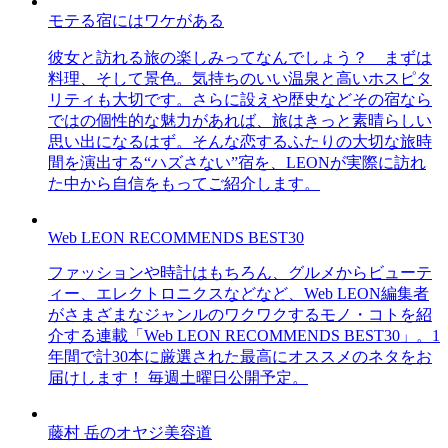
モテる宿にはワケがある
彼女と訪れる旅の楽しみってなんでしょう？ まずは
料理、そして景色。気持ちのいい温泉と高いホスピタ
リティも大切です。さらに設えや歴史などその宿なら
ではの個性的な魅力があれば、旅はきっと素晴らしい
思い出になるはず。そんな恋するふたりの大切な旅時
間を演出する“ハズさない”宿を、LEONが実際に訪れ
た中から自信をもってご紹介します。
Web LEON RECOMMENDS BEST30
ファッションや時計はもちろん、グルメからビューテ
ィー、エレクトロニクスなどなど、Web LEON編集者
がさまざまなジャンルのワクワクするモノ・コトを紹
介する連載「Web LEON RECOMMENDS BEST30」。1
年間で計30本に厳選された最高にオススメのネタをお
届けします！ 毎週土曜日公開予定。
藤村 岳のオヤジ美容道