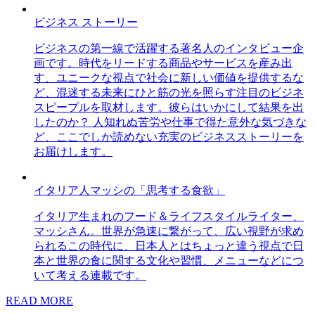
ビジネス ストーリー
ビジネスの第一線で活躍する著名人のインタビュー企
画です。時代をリードする商品やサービスを産み出
す、ユニークな視点で社会に新しい価値を提供するな
ど、混迷する未来にひと筋の光を照らす注目のビジネ
スピープルを取材します。彼らはいかにして結果を出
したのか？ 人知れぬ苦労や仕事で得た意外な気づきな
ど、ここでしか読めない充実のビジネスストーリーを
お届けします。
イタリア人マッシの「思考する食欲」
イタリア生まれのフード＆ライフスタイルライター、
マッシさん。世界が急速に繋がって、広い視野が求め
られるこの時代に、日本人とはちょっと違う視点で日
本と世界の食に関する文化や習慣、メニューなどにつ
いて考える連載です。
READ MORE