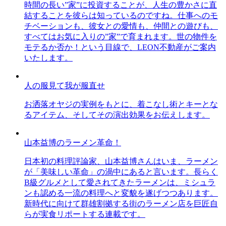
時間の長い”家”に投資することが、人生の豊かさに直
結することを彼らは知っているのですね。仕事へのモ
チベーションも、彼女との愛情も、仲間との遊びも、
すべてはお気に入りの”家”で育まれます。世の物件を
モテるか否か！という目線で、LEON不動産がご案内
いたします。
人の服見て我が服直せ
お洒落オヤジの実例をもとに、着こなし術とキーとな
るアイテム、そしてその演出効果をお伝えします。
山本益博のラーメン革命！
日本初の料理評論家、山本益博さんはいま、ラーメン
が「美味しい革命」の渦中にあると言います。長らく
B級グルメとして愛されてきたラーメンは、ミシュラ
ンも認める一流の料理へと変貌を遂げつつあります。
新時代に向けて群雄割拠する街のラーメン店を巨匠自
らが実食リポートする連載です。