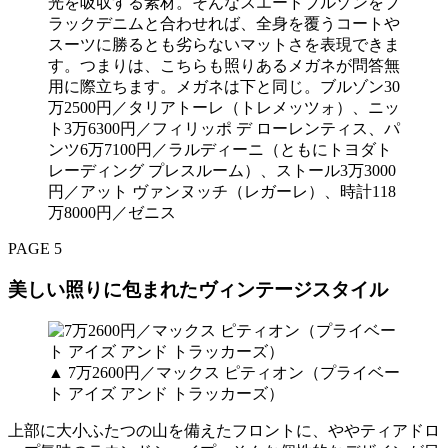
光を吸収する素材。そんなスエードブルゾンをブ
ラックデニムと合わせれば、全身を覆うコートや
スーツに勝るとも劣らないマットさを表現できま
す。つまりは、こちらも照りあるメガネが問答無
用に際立ちます。メガネは下と同じ。ブルゾン30
万2500円／タリアトーレ（トレメッツォ）、ニッ
ト3万6300円／フィリッポ デ ローレンティス、パ
ンツ6万7100円／ラルディーニ（ともにトヨダト
レーディング プレスルーム）、ストール3万3000
円／アット ヴァンヌッチ（レガーレ）、時計118
万8000円／ゼニス
PAGE 5
美しい照りに包まれたヴィンテージスタイル
▲ 7万2600円／マックス ピティオン（プライベー
ト アイズ アンド トラッカーズ）
上部に大小ふたつの山を備えたフロントに、ややティアドロ