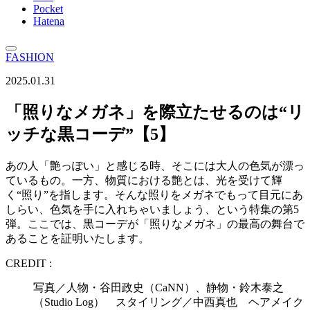
Pocket
Hatena
FASHION
2025.01.31
「照りなメガネ」を際立たせるのは“リ
ッチな黒コーデ”【5】
あの人「艶っぽい」と感じる時、そこには大人の色気が漂っ
ているもの。一方、物質における艶とは、光を受けて輝
く“照り”を指します。そんな照りをメガネでもって目元にあ
しらい、色気を手に入れちゃいましょう、という特集の第5
弾。ここでは、黒コーデが「照りなメガネ」の最高の舞台で
あることを証明いたします。
CREDIT :
写真／人物・谷田政史（CaNN）、静物・鈴木泰之
（Studio Log） スタイリング／中西真也 ヘアメイク