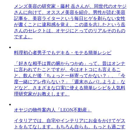
メンズ美容の研究家・藤村 岳さんが、同世代のオヤジ
さんに向けて、オススメ美容を紹介。男性が読む美容
記事を、美容ライターという毎日ヒゲを剃らない女性
が書くことに違和感を覚え、この道を志したという岳
さんのセレクトは、オヤジにとってのリアルそのもの
ですよ。
料理初心者男子でもデキる・モテる簡単レシピ
「好きな相手は胃の腑からつかめ」って、昔はオンナ
に言われてたことですが、今はオトコにも言えるこ
と。飲んだ後「ちょっと一杯寄ってかない？」、「今
度一緒にアレ作らない？」「週末ホムパしようよ」な
どなど、さまざまな口実に使える簡単レシピを人気料
理研究家がお教えします。
オヤジの物件案内人「LEON不動産」
イタリアでは、自宅やインテリアにお金をかけてゲス
トをもてなします。もちろん自らも。もっとも過ごす