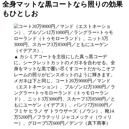
全身マットな黒コートなら照りの効果
もひとしお
▲ カシミアコートを主役にした真っ黒コーデ
に、シークレットカットのメガネを合わせる。全
身をマットな黒で覆い尽くすコートだからこそフ
レームの照りがピンスポットのように輝きます。
メガネは下と同じ。コート20万9000円／マンド
（エストネーション）、ブルゾン12万1000円／ラ
ングラー×トゥモローランド（トゥモローラン
ド）、ニット3万3000円、スカーフ3万8500円／と
もにユーゲン（イデアス）、パンツ7万8100円／
フミヤ ヒラノ ザ トラウザーズ（ノウン）、靴14
万5200円／フラテッリ ジャコメッティ（ウィリ
ー）、グローブ5万600円／デンツ（真下商事）