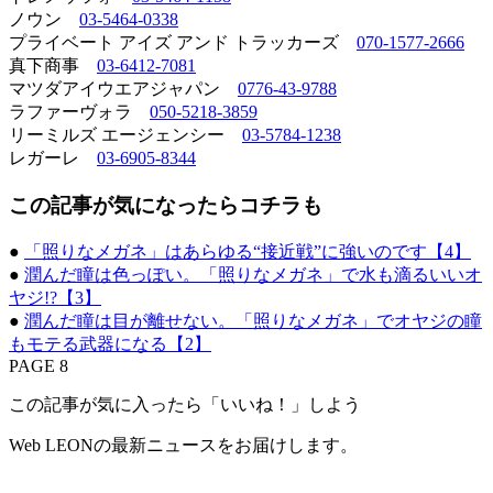
ノウン
03-5464-0338
プライベート アイズ アンド トラッカーズ
070-1577-2666
真下商事
03-6412-7081
マツダアイウエアジャパン
0776-43-9788
ラファーヴォラ
050-5218-3859
リーミルズ エージェンシー
03-5784-1238
レガーレ
03-6905-8344
この記事が気になったらコチラも
●
「照りなメガネ」はあらゆる“接近戦”に強いのです【4】
●
潤んだ瞳は色っぽい。「照りなメガネ」で水も滴るいいオ
ヤジ!?【3】
●
潤んだ瞳は目が離せない。「照りなメガネ」でオヤジの瞳
もモテる武器になる【2】
PAGE 8
この記事が気に入ったら「いいね！」しよう
Web LEONの最新ニュースをお届けします。