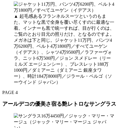
▲ 起毛感あるフランネルスーツというのもま
た、マットな黒で全身を覆い尽くすのに最適な一
着。インナーも黒で統一すれば、目が行くのは、
ご覧のとおり目元の照りだけ、となるのですよ。
メガネは下と同じ。ジャケット11万円、パンツ4
万6200円、ベルト4万1800円／すべてユーゲン
（イデアス）、シャツ4万9500円／ラファーヴォ
ラ、ニット6万500円／ジョン スメドレー（リー
ミルズ エージェンシー）、ブレスレット188万
1000円／ダミアーニ（ダミアーニ 銀座タワ
ー）、時計184万8000円／ジラール・ペルゴ（ソ
ーウインド ジャパン）
PAGE 4
アールデコの優美さ宿る艶レトロなサングラス