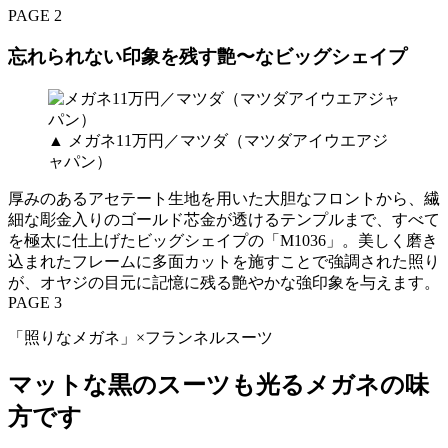
PAGE 2
忘れられない印象を残す艶〜なビッグシェイプ
▲ メガネ11万円／マツダ（マツダアイウエアジ
ャパン）
厚みのあるアセテート生地を用いた大胆なフロントから、繊
細な彫金入りのゴールド芯金が透けるテンプルまで、すべて
を極太に仕上げたビッグシェイプの「M1036」。美しく磨き
込まれたフレームに多面カットを施すことで強調された照り
が、オヤジの目元に記憶に残る艶やかな強印象を与えます。
PAGE 3
「照りなメガネ」×フランネルスーツ
マットな黒のスーツも光るメガネの味
方です