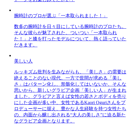
腕時計のプロが選ぶ「一本取られました！」
数多の腕時計を日々目にしている腕時計のプロたち。
そんな彼らが魅了された、ついつい「一本取られ
た！」と膝を打ったモデルについて、熱く語っていた
だきます。
美しい人
ルッキズム批判を生みながらも、「美しさ」の需要は
絶えることのない現代。一方で世間が求める「美し
さ」はパターン化し、形骸化してはいないか、そんな
思いから、新しいグラビア企画「美しい人」が生まれ
ました。グラビアと言えば女性の若さとボディを売り
にした企画が多い中、女性であるKaori Oguriさんをプ
ロデューサーに据え、豊かな人生経験を持つ女性たち
の、内面から醸し出される“大人の美しさ”に迫る新た
なグラビア企画となります。