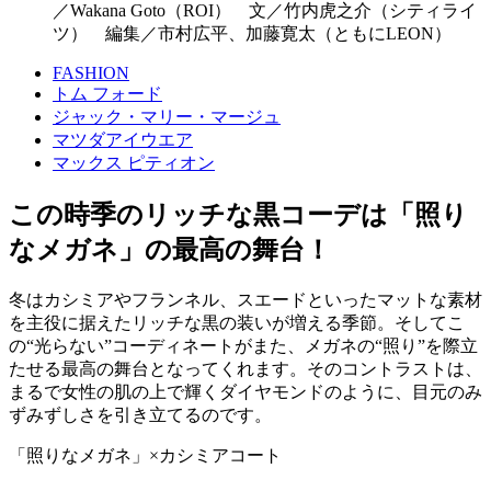
／Wakana Goto（ROI） 文／竹内虎之介（シティライ
ツ） 編集／市村広平、加藤寛太（ともにLEON）
FASHION
トム フォード
ジャック・マリー・マージュ
マツダアイウエア
マックス ピティオン
この時季のリッチな黒コーデは「照り
なメガネ」の最高の舞台！
冬はカシミアやフランネル、スエードといったマットな素材
を主役に据えたリッチな黒の装いが増える季節。そしてこ
の“光らない”コーディネートがまた、メガネの“照り”を際立
たせる最高の舞台となってくれます。そのコントラストは、
まるで女性の肌の上で輝くダイヤモンドのように、目元のみ
ずみずしさを引き立てるのです。
「照りなメガネ」×カシミアコート