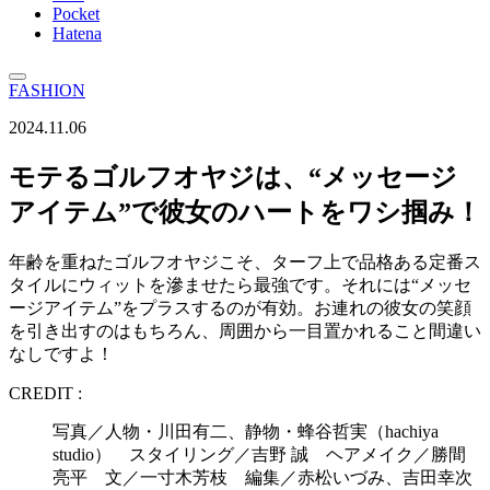
Pocket
Hatena
FASHION
2024.11.06
モテるゴルフオヤジは、“メッセージ
アイテム”で彼女のハートをワシ掴み！
年齢を重ねたゴルフオヤジこそ、ターフ上で品格ある定番ス
タイルにウィットを滲ませたら最強です。それには“メッセ
ージアイテム”をプラスするのが有効。お連れの彼女の笑顔
を引き出すのはもちろん、周囲から一目置かれること間違い
なしですよ！
CREDIT :
写真／人物・川田有二、静物・蜂谷哲実（hachiya
studio） スタイリング／吉野 誠 ヘアメイク／勝間
亮平 文／一寸木芳枝 編集／赤松いづみ、吉田幸次