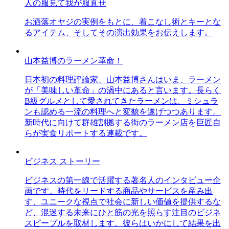
人の服見て我が服直せ
お洒落オヤジの実例をもとに、着こなし術とキーとな
るアイテム、そしてその演出効果をお伝えします。
山本益博のラーメン革命！
日本初の料理評論家、山本益博さんはいま、ラーメン
が「美味しい革命」の渦中にあると言います。長らく
B級グルメとして愛されてきたラーメンは、ミシュラ
ンも認める一流の料理へと変貌を遂げつつあります。
新時代に向けて群雄割拠する街のラーメン店を巨匠自
らが実食リポートする連載です。
ビジネス ストーリー
ビジネスの第一線で活躍する著名人のインタビュー企
画です。時代をリードする商品やサービスを産み出
す、ユニークな視点で社会に新しい価値を提供するな
ど、混迷する未来にひと筋の光を照らす注目のビジネ
スピープルを取材します。彼らはいかにして結果を出