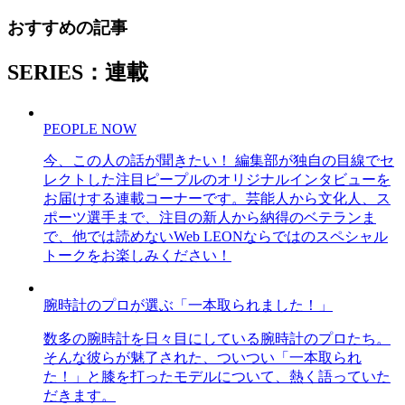
おすすめの記事
SERIES：連載
PEOPLE NOW
今、この人の話が聞きたい！ 編集部が独自の目線でセ
レクトした注目ピープルのオリジナルインタビューを
お届けする連載コーナーです。芸能人から文化人、ス
ポーツ選手まで、注目の新人から納得のベテランま
で、他では読めないWeb LEONならではのスペシャル
トークをお楽しみください！
腕時計のプロが選ぶ「一本取られました！」
数多の腕時計を日々目にしている腕時計のプロたち。
そんな彼らが魅了された、ついつい「一本取られ
た！」と膝を打ったモデルについて、熱く語っていた
だきます。