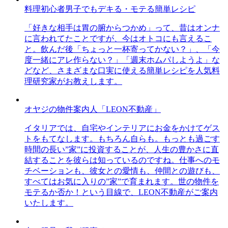
料理初心者男子でもデキる・モテる簡単レシピ
「好きな相手は胃の腑からつかめ」って、昔はオンナ
に言われてたことですが、今はオトコにも言えるこ
と。飲んだ後「ちょっと一杯寄ってかない？」、「今
度一緒にアレ作らない？」「週末ホムパしようよ」な
どなど、さまざまな口実に使える簡単レシピを人気料
理研究家がお教えします。
オヤジの物件案内人「LEON不動産」
イタリアでは、自宅やインテリアにお金をかけてゲス
トをもてなします。もちろん自らも。もっとも過ごす
時間の長い”家”に投資することが、人生の豊かさに直
結することを彼らは知っているのですね。仕事へのモ
チベーションも、彼女との愛情も、仲間との遊びも、
すべてはお気に入りの”家”で育まれます。世の物件を
モテるか否か！という目線で、LEON不動産がご案内
いたします。