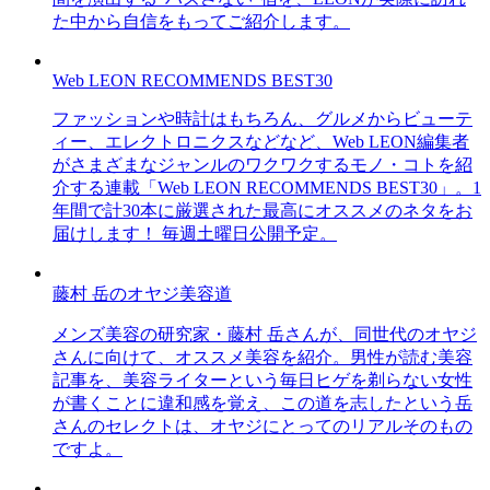
た中から自信をもってご紹介します。
Web LEON RECOMMENDS BEST30
ファッションや時計はもちろん、グルメからビューテ
ィー、エレクトロニクスなどなど、Web LEON編集者
がさまざまなジャンルのワクワクするモノ・コトを紹
介する連載「Web LEON RECOMMENDS BEST30」。1
年間で計30本に厳選された最高にオススメのネタをお
届けします！ 毎週土曜日公開予定。
藤村 岳のオヤジ美容道
メンズ美容の研究家・藤村 岳さんが、同世代のオヤジ
さんに向けて、オススメ美容を紹介。男性が読む美容
記事を、美容ライターという毎日ヒゲを剃らない女性
が書くことに違和感を覚え、この道を志したという岳
さんのセレクトは、オヤジにとってのリアルそのもの
ですよ。