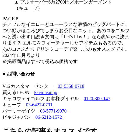
▲ プルオーバー6万2700円／ホーンガーメント
（キューブ）
PAGE 8
チアフルなイエローとユーモラスな表情のビッグバードに、
つい顔がほころびてしまうお茶目なニット。あのコをゴルフ
へと誘い出す口説き文句も「Let’s Play！」なら爽やかに決ま
ります？ エルモをフィーチャーしたアイテムもあるので、
あのコとふたりでリンクコーデで楽しむのもオススメです。
2024年11月号より
※掲載商品はすべて税込み価格です
■ お問い合わせ
V12カスタマーセンター
03-5358-0718
買えるLEON
kaeruleon.jp
キャロウェイゴルフ お客様ダイヤル
0120-300-147
キューブ
03-6427-0791
パーリーゲイツ
03-5771-9070
ビキジャパン
06-6212-1572
こちらの記事もオススメです