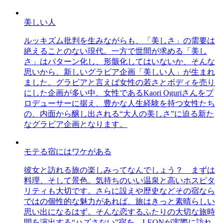
美しい人
ルッキズム批判を生みながらも、「美しさ」の需要は
絶えることのない現代。一方で世間が求める「美し
さ」はパターン化し、形骸化してはいないか、そんな
思いから、新しいグラビア企画「美しい人」が生まれ
ました。グラビアと言えば女性の若さとボディを売り
にした企画が多い中、女性であるKaori Oguriさんをプ
ロデューサーに据え、豊かな人生経験を持つ女性たち
の、内面から醸し出される“大人の美しさ”に迫る新た
なグラビア企画となります。
モテる宿にはワケがある
彼女と訪れる旅の楽しみってなんでしょう？ まずは
料理、そして景色。気持ちのいい温泉と高いホスピタ
リティも大切です。さらに設えや歴史などその宿なら
ではの個性的な魅力があれば、旅はきっと素晴らしい
思い出になるはず。そんな恋するふたりの大切な旅時
間を演出する“ハズさない”宿を、LEONが実際に訪れ