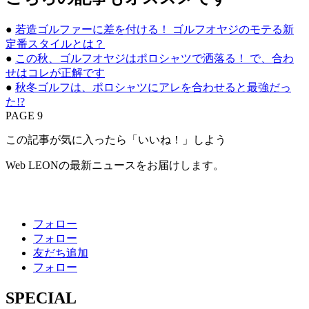
●
若造ゴルファーに差を付ける！ ゴルフオヤジのモテる新
定番スタイルとは？
●
この秋、ゴルフオヤジはポロシャツで洒落る！ で、合わ
せはコレが正解です
●
秋冬ゴルフは、ポロシャツにアレを合わせると最強だっ
た!?
PAGE 9
この記事が気に入ったら「いいね！」しよう
Web LEONの最新ニュースをお届けします。
フォロー
フォロー
友だち追加
フォロー
SPECIAL