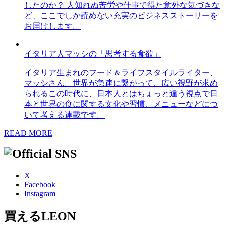
したのか？ 人知れぬ苦労や仕事で得た意外な気づきな
ど、ここでしか読めない充実のビジネスストーリーを
お届けします。
イタリア人マッシの「思考する食欲」
イタリア生まれのフード＆ライフスタイルライター、
マッシさん。世界が急速に繋がって、広い視野が求め
られるこの時代に、日本人とはちょっと違う視点で日
本と世界の食に関する文化や習慣、メニューなどにつ
いて考える連載です。
READ MORE
X
Facebook
Instagram
買えるLEON