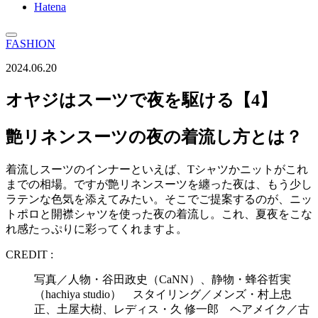
Hatena
FASHION
2024.06.20
オヤジはスーツで夜を駆ける【4】
艶リネンスーツの夜の着流し方とは？
着流しスーツのインナーといえば、Tシャツかニットがこれ
までの相場。ですが艶リネンスーツを纏った夜は、もう少し
ラテンな色気を添えてみたい。そこでご提案するのが、ニッ
トポロと開襟シャツを使った夜の着流し。これ、夏夜をこな
れ感たっぷりに彩ってくれますよ。
CREDIT :
写真／人物・谷田政史（CaNN）、静物・蜂谷哲実
（hachiya studio） スタイリング／メンズ・村上忠
正、土屋大樹、レディス・久 修一郎 ヘアメイク／古