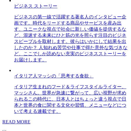
ビジネス ストーリー
ビジネスの第一線で活躍する著名人のインタビュー企
画です。時代をリードする商品やサービスを産み出
す、ユニークな視点で社会に新しい価値を提供するな
ど、混迷する未来にひと筋の光を照らす注目のビジネ
スピープルを取材します。彼らはいかにして結果を出
したのか？ 人知れぬ苦労や仕事で得た意外な気づきな
ど、ここでしか読めない充実のビジネスストーリーを
お届けします。
イタリア人マッシの「思考する食欲」
イタリア生まれのフード＆ライフスタイルライター、
マッシさん。世界が急速に繋がって、広い視野が求め
られるこの時代に、日本人とはちょっと違う視点で日
本と世界の食に関する文化や習慣、メニューなどにつ
いて考える連載です。
READ MORE