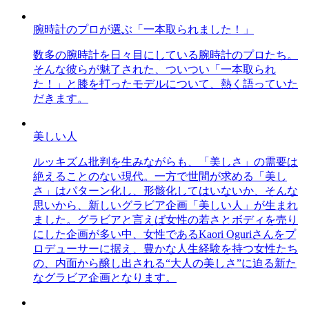
腕時計のプロが選ぶ「一本取られました！」
数多の腕時計を日々目にしている腕時計のプロたち。
そんな彼らが魅了された、ついつい「一本取られ
た！」と膝を打ったモデルについて、熱く語っていた
だきます。
美しい人
ルッキズム批判を生みながらも、「美しさ」の需要は
絶えることのない現代。一方で世間が求める「美し
さ」はパターン化し、形骸化してはいないか、そんな
思いから、新しいグラビア企画「美しい人」が生まれ
ました。グラビアと言えば女性の若さとボディを売り
にした企画が多い中、女性であるKaori Oguriさんをプ
ロデューサーに据え、豊かな人生経験を持つ女性たち
の、内面から醸し出される“大人の美しさ”に迫る新た
なグラビア企画となります。