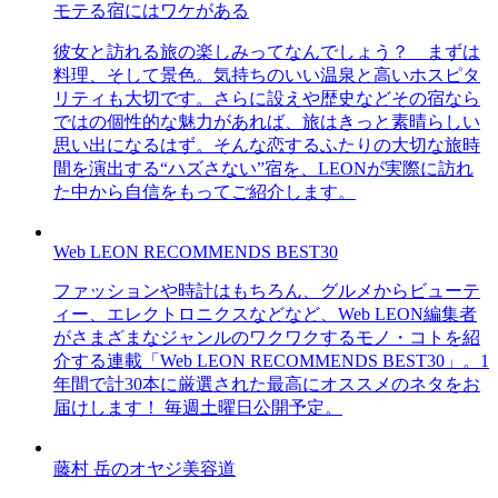
モテる宿にはワケがある
彼女と訪れる旅の楽しみってなんでしょう？ まずは
料理、そして景色。気持ちのいい温泉と高いホスピタ
リティも大切です。さらに設えや歴史などその宿なら
ではの個性的な魅力があれば、旅はきっと素晴らしい
思い出になるはず。そんな恋するふたりの大切な旅時
間を演出する“ハズさない”宿を、LEONが実際に訪れ
た中から自信をもってご紹介します。
Web LEON RECOMMENDS BEST30
ファッションや時計はもちろん、グルメからビューテ
ィー、エレクトロニクスなどなど、Web LEON編集者
がさまざまなジャンルのワクワクするモノ・コトを紹
介する連載「Web LEON RECOMMENDS BEST30」。1
年間で計30本に厳選された最高にオススメのネタをお
届けします！ 毎週土曜日公開予定。
藤村 岳のオヤジ美容道