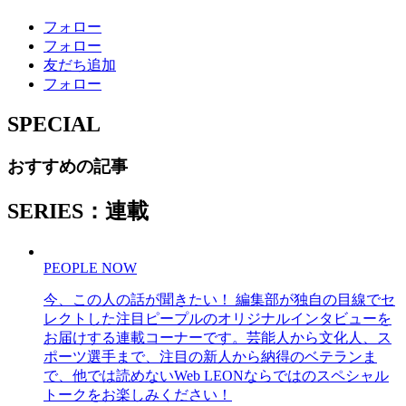
フォロー
フォロー
友だち追加
フォロー
SPECIAL
おすすめの記事
SERIES：連載
PEOPLE NOW
今、この人の話が聞きたい！ 編集部が独自の目線でセ
レクトした注目ピープルのオリジナルインタビューを
お届けする連載コーナーです。芸能人から文化人、ス
ポーツ選手まで、注目の新人から納得のベテランま
で、他では読めないWeb LEONならではのスペシャル
トークをお楽しみください！