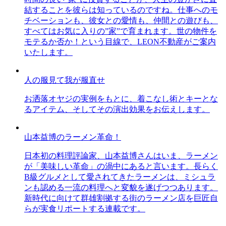
結することを彼らは知っているのですね。仕事へのモ
チベーションも、彼女との愛情も、仲間との遊びも、
すべてはお気に入りの”家”で育まれます。世の物件を
モテるか否か！という目線で、LEON不動産がご案内
いたします。
人の服見て我が服直せ
お洒落オヤジの実例をもとに、着こなし術とキーとな
るアイテム、そしてその演出効果をお伝えします。
山本益博のラーメン革命！
日本初の料理評論家、山本益博さんはいま、ラーメン
が「美味しい革命」の渦中にあると言います。長らく
B級グルメとして愛されてきたラーメンは、ミシュラ
ンも認める一流の料理へと変貌を遂げつつあります。
新時代に向けて群雄割拠する街のラーメン店を巨匠自
らが実食リポートする連載です。