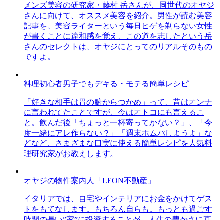
メンズ美容の研究家・藤村 岳さんが、同世代のオヤジ
さんに向けて、オススメ美容を紹介。男性が読む美容
記事を、美容ライターという毎日ヒゲを剃らない女性
が書くことに違和感を覚え、この道を志したという岳
さんのセレクトは、オヤジにとってのリアルそのもの
ですよ。
料理初心者男子でもデキる・モテる簡単レシピ
「好きな相手は胃の腑からつかめ」って、昔はオンナ
に言われてたことですが、今はオトコにも言えるこ
と。飲んだ後「ちょっと一杯寄ってかない？」、「今
度一緒にアレ作らない？」「週末ホムパしようよ」な
どなど、さまざまな口実に使える簡単レシピを人気料
理研究家がお教えします。
オヤジの物件案内人「LEON不動産」
イタリアでは、自宅やインテリアにお金をかけてゲス
トをもてなします。もちろん自らも。もっとも過ごす
時間の長い”家”に投資することが、人生の豊かさに直