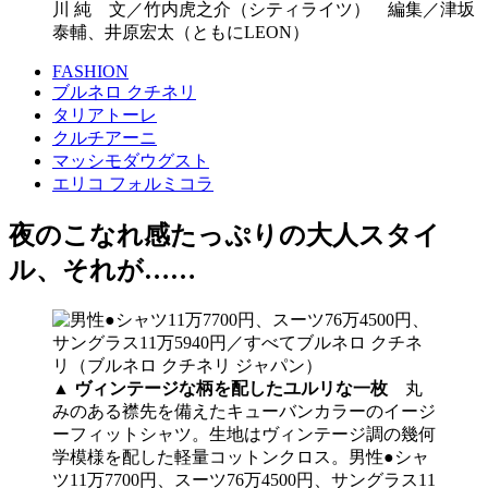
川 純 文／竹内虎之介（シティライツ） 編集／津坂
泰輔、井原宏太（ともにLEON）
FASHION
ブルネロ クチネリ
タリアトーレ
クルチアーニ
マッシモダウグスト
エリコ フォルミコラ
夜のこなれ感たっぷりの大人スタイ
ル、それが……
▲
ヴィンテージな柄を配したユルリな一枚
丸
みのある襟先を備えたキューバンカラーのイージ
ーフィットシャツ。生地はヴィンテージ調の幾何
学模様を配した軽量コットンクロス。男性●シャ
ツ11万7700円、スーツ76万4500円、サングラス11