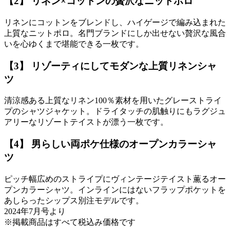
【2】 リネン×コットンの贅沢なニットポロ
リネンにコットンをブレンドし、ハイゲージで編み込まれた
上質なニットポロ。名門ブランドにしか出せない贅沢な風合
いを心ゆくまで堪能できる一枚です。
【3】 リゾーティにしてモダンな上質リネンシャ
ツ
清涼感ある上質なリネン100％素材を用いたグレーストライ
プのシャツジャケット。ドライタッチの肌触りにもラグジュ
アリーなリゾートテイストが漂う一枚です。
【4】 男らしい両ポケ仕様のオープンカラーシャ
ツ
ピッチ幅広めのストライプにヴィンテージテイスト薫るオー
プンカラーシャツ。インラインにはないフラップポケットを
あしらったシップス別注モデルです。
2024年7月号より
※掲載商品はすべて税込み価格です