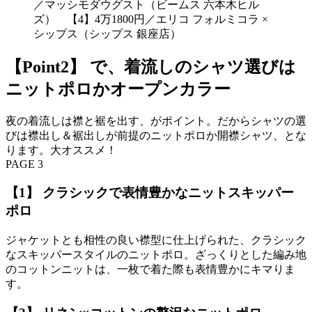
／マッシモダウグスト（ビームス 六本木ヒル
ズ） 【4】4万1800円／エリコ フォルミコラ ×
シップス（シップス 銀座店）
【Point2】 で、着流しのシャツ選びは
ニットポロかオープンカラー
夜の着流しは襟と裾を出す、がポイント。だからシャツの選
びは襟出し＆裾出しが前提のニットポロか開襟シャツ、とな
ります。大オススメ！
PAGE 3
【1】 クラシックで表情豊かなニットスキッパー
ポロ
ジャケットとも相性の良い襟型に仕上げられた、クラシック
なスキッパースタイルのニットポロ。ざっくりとした編み地
のコットンニットは、一枚で着た際も表情豊かにキマりま
す。