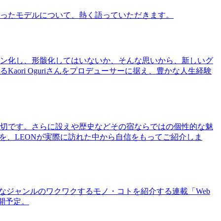
ったモデルについて、熱く語っていただきます。
ン化し、形骸化してはいないか、そんな思いから、新しいグ
ri Oguriさんをプロデューサーに据え、豊かな人生経験
切です。さらに設えや歴史などその宿ならではの個性的な魅
を、LEONが実際に訪れた中から自信をもってご紹介しま
まなジャンルのワクワクするモノ・コトを紹介する連載「Web
公開予定。