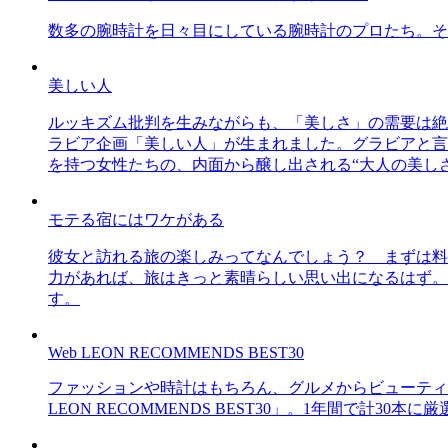
数多の腕時計を日々目にしている腕時計のプロたち。そ
美しい人
ルッキズム批判を生みながらも、「美しさ」の需要は絶
ラビア企画「美しい人」が生まれました。グラビアと言え
を持つ女性たちの、内面から醸し出される“大人の美し
モテる宿にはワケがある
彼女と訪れる旅の楽しみってなんでしょう？ まずは料
力があれば、旅はきっと素晴らしい思い出になるはず。
す。
Web LEON RECOMMENDS BEST30
ファッションや時計はもちろん、グルメからビューティー
LEON RECOMMENDS BEST30」。1年間で計