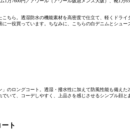
ム1万7600円／アウール（アウール阪急メンズ大阪）、靴1万6
たこちら。透湿防水の機能素材を高密度で仕立て、軽くドライ
築に一役買っています。ちなみに、こちらの白デニムとシュー
ン」のロングコート。透湿・撥水性に加えて防風性能も備えた
れでいて、コーデしやすく、上品さを感じさせるシンプル顔と
コート