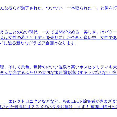
んな彼らが魅了された、ついつい「一本取られた！」と膝を打
えることのない現代。一方で世間が求める「美しさ」はパター
ば女性の若さとボディを売りにした企画が多い中、女性であるKao
さ”に迫る新たなグラビア企画となります。
理、そして景色。気持ちのいい温泉と高いホスピタリティも大
そんな恋するふたりの大切な旅時間を演出する“ハズさない”宿
、エレクトロニクスなどなど、Web LEON編集者がさまざ
30本に厳選された最高にオススメのネタをお届けします！ 毎週土曜日