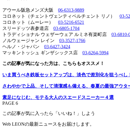
アウール阪急メンズ大阪
06-6313-9889
コロネット（チェントヴェンティペルチェント リノ）
03-5
コロネット（ムーレー）
03-5216-6521
スリードッツ表参道店
03-6805-1704
トラディショナル ウェザーウェア ルミネ有楽町店
03-6810-
ノルウェージャン レイン
03-3527-1766
ヘルノ・ジャパン
03-6427-3424
マッキントッシュ ギンザシックス店
03-6264-5994
この記事が気になった方は、こちらもオススメ！
いま買うべき鉄板セットアップは、淡色で差別化を狙うべし
さわやかで上品、そして清潔感も備える、春夏の最強アウター
素足になじむ、モテる大人のスエードスニーカー４選
PAGE 6
この記事が気に入ったら「いいね！」しよう
Web LEONの最新ニュースをお届けします。