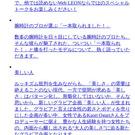
で、他では読めないWeb LEONならではのスペシャル
トークをお楽しみください！
腕時計のプロが選ぶ「一本取られました！」
数多の腕時計を日々目にしている腕時計のプロたち。
そんな彼らが魅了された、ついつい「一本取られ
た！」と膝を打ったモデルについて、熱く語っていた
だきます。
美しい人
ルッキズム批判を生みながらも、「美しさ」の需要は
絶えることのない現代。一方で世間が求める「美し
さ」はパターン化し、形骸化してはいないか、そんな
思いから、新しいグラビア企画「美しい人」が生まれ
ました。グラビアと言えば女性の若さとボディを売り
にした企画が多い中、女性であるKaori Oguriさんをプ
ロデューサーに据え、豊かな人生経験を持つ女性たち
の、内面から醸し出される“大人の美しさ”に迫る新た
なグラビア企画となります。