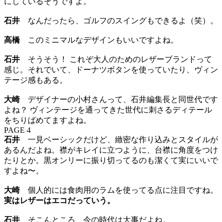
にしているそうですよ。
石井
なんだったら、ゴルフのスイングもできるよ（笑）。
高橋
このミニマルなデザインもいいですよね。
石井
そうそう！ これぞ大人のためのレザーブランドって
感じ。それでいて、ドーナツボタンを使っていたり、ヴィン
テージ感もある。
大崎
デザイナーの小村さんって、石井編集長と同世代です
よね？ ヴィンテージを通ってきた世代に刺さるディテール
をちりばめてますよね。
PAGE 4
石井
一見ベーシックだけど、緻密な作り込みとスタイルが
あるんだよね。襟がキレイに立つように、台襟に角度をつけ
たりとか。黒オンリーに振り切ってるのも潔くて実にいいで
すよね〜。
大崎
個人的には食肉用のラムを使ってる点に注目ですね。
実はレザーはエコだっていう。
石井
そこんところ、今の時代は大事だよね。