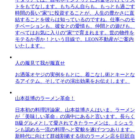
トをもてなします。もちろん自らも。もっとも過ごす
時間の長い”家”に投資することが、人生の豊かさに直
結することを彼らは知っているのですね。仕事へのモ
チベーションも、彼女との愛情も、仲間との遊びも、
すべてはお気に入りの”家”で育まれます。世の物件を
モテるか否か！という目線で、LEON不動産がご案内
いたします。
人の服見て我が服直せ
お洒落オヤジの実例をもとに、着こなし術とキーとな
るアイテム、そしてその演出効果をお伝えします。
山本益博のラーメン革命！
日本初の料理評論家、山本益博さんはいま、ラーメン
が「美味しい革命」の渦中にあると言います。長らく
B級グルメとして愛されてきたラーメンは、ミシュラ
ンも認める一流の料理へと変貌を遂げつつあります。
新時代に向けて群雄割拠する街のラーメン店を巨匠自