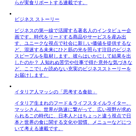
らが実食リポートする連載です。
ビジネス ストーリー
ビジネスの第一線で活躍する著名人のインタビュー企
画です。時代をリードする商品やサービスを産み出
す、ユニークな視点で社会に新しい価値を提供するな
ど、混迷する未来にひと筋の光を照らす注目のビジネ
スピープルを取材します。彼らはいかにして結果を出
したのか？ 人知れぬ苦労や仕事で得た意外な気づきな
ど、ここでしか読めない充実のビジネスストーリーを
お届けします。
イタリア人マッシの「思考する食欲」
イタリア生まれのフード＆ライフスタイルライター、
マッシさん。世界が急速に繋がって、広い視野が求め
られるこの時代に、日本人とはちょっと違う視点で日
本と世界の食に関する文化や習慣、メニューなどにつ
いて考える連載です。