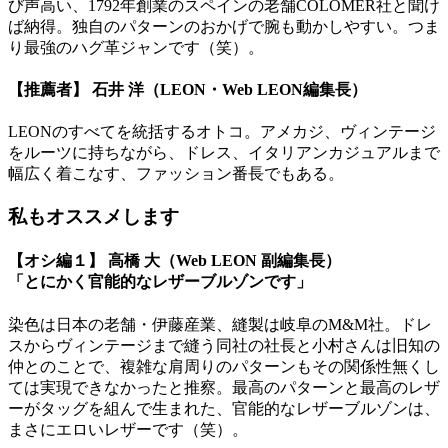
び声高い、1792年創業のスペインの老舗COLOMER社と聞け
ば納得。独自のパターンのおかげで腕も動かしやすい。つま
り最強のハグ革ジャンです（笑）。
【推薦者】 石井 洋（LEON・Web LEON編集長）
LEONのすべてを統括するオトコ。アメカジ、ヴィンテージ
をルーツに持ちながら、ドレス、イタリアンカジュアルまで
幅広く着こなす、ファッション番長でもある。
私もオススメします
【オシ編１】 高橋 大（Web LEON 副編集長）
「とにかく官能的なレザーブルゾンです」
染色は日本の老舗・伊藤産業、縫製は岐阜のM&M社。ドレ
スからヴィンテージまで縫う同社の社長と小村さんは旧知の
仲とのことで、複雑な肩周りのパターンもその関係性無くし
ては実現できなかったと推察。最高のパターンと最高のレザ
ーがタッグを組んで生まれた、官能的なレザーブルゾンは、
まさにエロいレザーです（笑）。