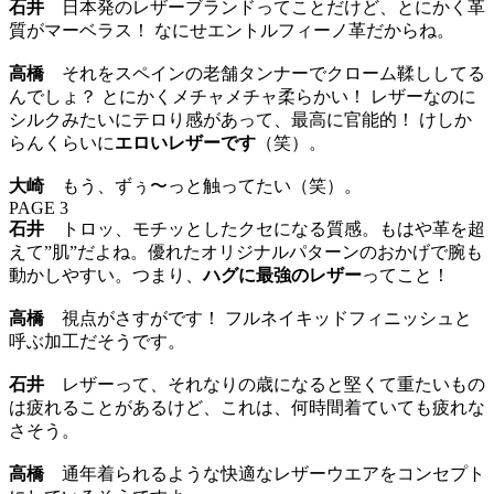
石井
日本発のレザーブランドってことだけど、とにかく革
質がマーベラス！ なにせエントルフィーノ革だからね。
高橋
それをスペインの老舗タンナーでクローム鞣ししてる
んでしょ？ とにかくメチャメチャ柔らかい！ レザーなのに
シルクみたいにテロり感があって、最高に官能的！ けしか
らんくらいに
エロいレザーです
（笑）。
大崎
もう、ずぅ〜っと触ってたい（笑）。
PAGE 3
石井
トロッ、モチッとしたクセになる質感。もはや革を超
えて”肌”だよね。優れたオリジナルパターンのおかげで腕も
動かしやすい。つまり、
ハグに最強のレザー
ってこと！
高橋
視点がさすがです！ フルネイキッドフィニッシュと
呼ぶ加工だそうです。
石井
レザーって、それなりの歳になると堅くて重たいもの
は疲れることがあるけど、これは、何時間着ていても疲れな
さそう。
高橋
通年着られるような快適なレザーウエアをコンセプト