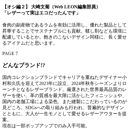
【オシ編２】 大崎文菊（Web LEON編集部員）
「レザーって実はエコだったんです」
食肉の副産物であるラムを有効に活用し、優れた製品として
昇華することでサステナブルにも貢献。鞣し剤なども環境に
配慮しているとか。飽きのこないデザイン同様に、長く愛せ
るアイテムだと思います。
PAGE 7
どんなブランド!?
国内コレクションブランドでキャリアを重ねたデザイナー小
村和久氏を迎えて2023年に設立、2024年秋冬シーズンよりロ
ーンチとなるレザーブランド。厳選された世界最高品質のレ
ザーを使い、革の質感を最大限に活かしたフィニッシュや、
国内の老舗工場による染色、また縫製にこだわっているのが
見どころ。SDGsへの取り組みも行われ、普遍的なデザイン
とともに、大人が一生モノとして愛せるレザーアウターを提
案。
現在は一部ポップアップでのみ入手可能。