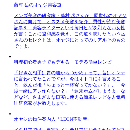
藤村 岳のオヤジ美容道
メンズ美容の研究家・藤村 岳さんが、同世代のオヤジ
さんに向けて、オススメ美容を紹介。男性が読む美容
記事を、美容ライターという毎日ヒゲを剃らない女性
が書くことに違和感を覚え、この道を志したという岳
さんのセレクトは、オヤジにとってのリアルそのもの
ですよ。
料理初心者男子でもデキる・モテる簡単レシピ
「好きな相手は胃の腑からつかめ」って、昔はオンナ
に言われてたことですが、今はオトコにも言えるこ
と。飲んだ後「ちょっと一杯寄ってかない？」、「今
度一緒にアレ作らない？」「週末ホムパしようよ」な
どなど、さまざまな口実に使える簡単レシピを人気料
理研究家がお教えします。
オヤジの物件案内人「LEON不動産」
イタリアでは、自宅やインテリアにお金をかけてゲス