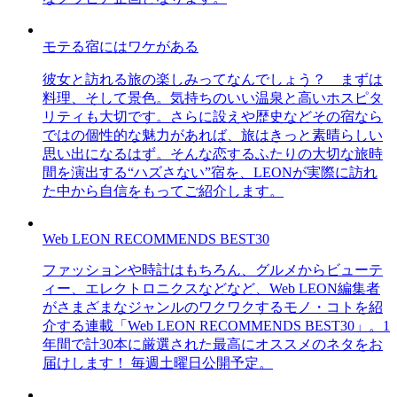
モテる宿にはワケがある
彼女と訪れる旅の楽しみってなんでしょう？ まずは
料理、そして景色。気持ちのいい温泉と高いホスピタ
リティも大切です。さらに設えや歴史などその宿なら
ではの個性的な魅力があれば、旅はきっと素晴らしい
思い出になるはず。そんな恋するふたりの大切な旅時
間を演出する“ハズさない”宿を、LEONが実際に訪れ
た中から自信をもってご紹介します。
Web LEON RECOMMENDS BEST30
ファッションや時計はもちろん、グルメからビューテ
ィー、エレクトロニクスなどなど、Web LEON編集者
がさまざまなジャンルのワクワクするモノ・コトを紹
介する連載「Web LEON RECOMMENDS BEST30」。1
年間で計30本に厳選された最高にオススメのネタをお
届けします！ 毎週土曜日公開予定。