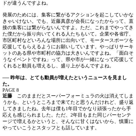
ドが違うんですよね。
発展のためには、集客に繋がるアクションを起こしていかな
きゃいけない。でも、近藤真彦が会長になったからって、直
接の集客には繋がらないんですよ。ただ、これまでやってき
た僕だから振り向いてくれる人たちもいて。企業や各省庁、
市区町村などいろんな場所に出向いて、モータースポーツを
応援してもらえるようにお願いしています。やっぱりサーキ
ットのある県や市町村の協力は大きいんですよね。「面白そ
うなイベントですね」って、県や市が一緒になって応援して
くれると動員も増えるし、盛り上がるんですよね。
──
昨年は、とても動員が増えたというニュースを見まし
た。
PAGE 8
近藤
このままだとスーパーフォーミュラの火は消えてしま
うかも、というところまで来てたと思うんだけれど、盛り返
してきましたね。去年は僕も1年目でかなり頑張ったから手
応えも感じられました。ただ、2年目もまた同じパーセンテ
ージで増えるかというと、そんなに甘くはないから、慎重に
やっていこうとスタッフとも話しています。