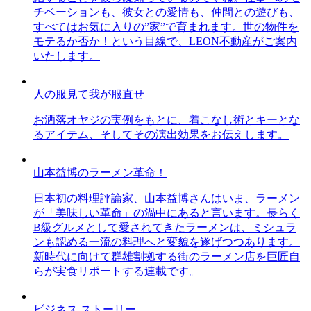
チベーションも、彼女との愛情も、仲間との遊びも、
すべてはお気に入りの”家”で育まれます。世の物件を
モテるか否か！という目線で、LEON不動産がご案内
いたします。
人の服見て我が服直せ
お洒落オヤジの実例をもとに、着こなし術とキーとな
るアイテム、そしてその演出効果をお伝えします。
山本益博のラーメン革命！
日本初の料理評論家、山本益博さんはいま、ラーメン
が「美味しい革命」の渦中にあると言います。長らく
B級グルメとして愛されてきたラーメンは、ミシュラ
ンも認める一流の料理へと変貌を遂げつつあります。
新時代に向けて群雄割拠する街のラーメン店を巨匠自
らが実食リポートする連載です。
ビジネス ストーリー