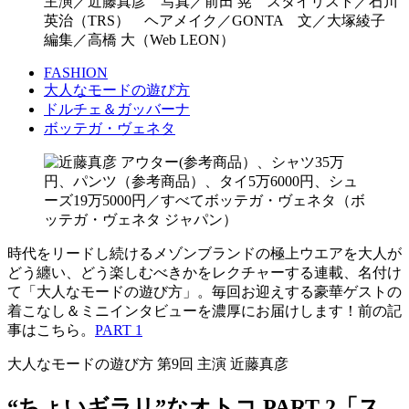
主演／近藤真彦 写真／前田 晃 スタイリスト／石川
英治（TRS） ヘアメイク／GONTA 文／大塚綾子
編集／高橋 大（Web LEON）
FASHION
大人なモードの遊び方
ドルチェ＆ガッバーナ
ボッテガ・ヴェネタ
時代をリードし続けるメゾンブランドの極上ウエアを大人が
どう纏い、どう楽しむべきかをレクチャーする連載、名付け
て「大人なモードの遊び方」。毎回お迎えする豪華ゲストの
着こなし＆ミニインタビューを濃厚にお届けします！前の記
事はこちら。
PART 1
大人なモードの遊び方 第9回 主演 近藤真彦
“ちょいギラリ”なオトコ PART 2「ス