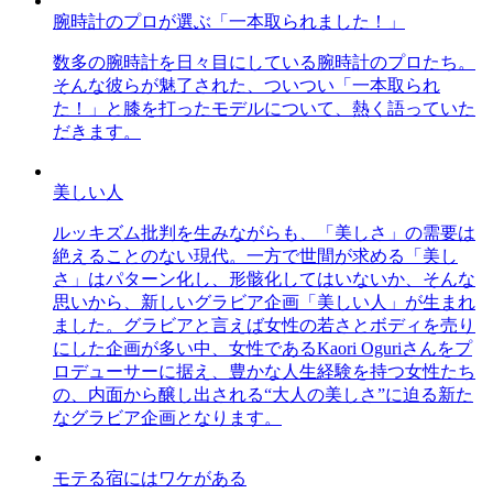
腕時計のプロが選ぶ「一本取られました！」
数多の腕時計を日々目にしている腕時計のプロたち。
そんな彼らが魅了された、ついつい「一本取られ
た！」と膝を打ったモデルについて、熱く語っていた
だきます。
美しい人
ルッキズム批判を生みながらも、「美しさ」の需要は
絶えることのない現代。一方で世間が求める「美し
さ」はパターン化し、形骸化してはいないか、そんな
思いから、新しいグラビア企画「美しい人」が生まれ
ました。グラビアと言えば女性の若さとボディを売り
にした企画が多い中、女性であるKaori Oguriさんをプ
ロデューサーに据え、豊かな人生経験を持つ女性たち
の、内面から醸し出される“大人の美しさ”に迫る新た
なグラビア企画となります。
モテる宿にはワケがある