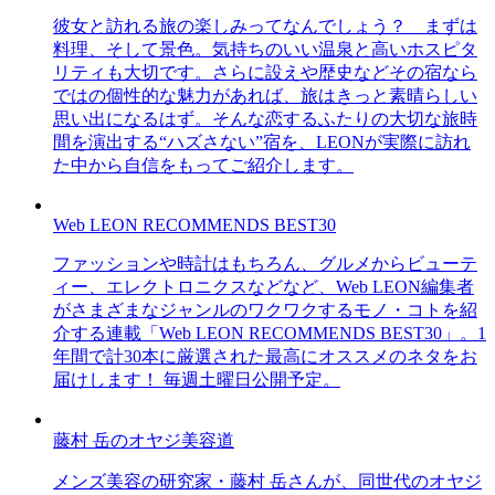
彼女と訪れる旅の楽しみってなんでしょう？ まずは
料理、そして景色。気持ちのいい温泉と高いホスピタ
リティも大切です。さらに設えや歴史などその宿なら
ではの個性的な魅力があれば、旅はきっと素晴らしい
思い出になるはず。そんな恋するふたりの大切な旅時
間を演出する“ハズさない”宿を、LEONが実際に訪れ
た中から自信をもってご紹介します。
Web LEON RECOMMENDS BEST30
ファッションや時計はもちろん、グルメからビューテ
ィー、エレクトロニクスなどなど、Web LEON編集者
がさまざまなジャンルのワクワクするモノ・コトを紹
介する連載「Web LEON RECOMMENDS BEST30」。1
年間で計30本に厳選された最高にオススメのネタをお
届けします！ 毎週土曜日公開予定。
藤村 岳のオヤジ美容道
メンズ美容の研究家・藤村 岳さんが、同世代のオヤジ