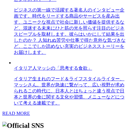
ビジネスの第一線で活躍する著名人のインタビュー企
画です。時代をリードする商品やサービスを産み出
す、ユニークな視点で社会に新しい価値を提供するな
ど、混迷する未来にひと筋の光を照らす注目のビジネ
スピープルを取材します。彼らはいかにして結果を出
したのか？ 人知れぬ苦労や仕事で得た意外な気づきな
ど、ここでしか読めない充実のビジネスストーリーを
お届けします。
イタリア人マッシの「思考する食欲」
イタリア生まれのフード＆ライフスタイルライター、
マッシさん。世界が急速に繋がって、広い視野が求め
られるこの時代に、日本人とはちょっと違う視点で日
本と世界の食に関する文化や習慣、メニューなどにつ
いて考える連載です。
READ MORE