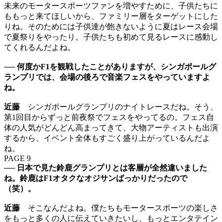
未来のモータースポーツファンを増やすために、子供たちに
ももっと来てほしいから、ファミリー層をターゲットにした
りね。そのためには子供達が飽きないように夏はレース会場
で夏祭りをやったり。子供たちも初めて見るレースに感動し
てくれるんだよね。
── 何度かF1を観戦したことがありますが、シンガポールグ
ランプリでは、会場の後ろで音楽フェスをやっていますよ
ね。
近藤
シンガポールグランプリのナイトレースだね。そう、
第1回目からずっと前夜祭でフェスをやってるの。フェス自
体の人気がどんどん高まってきて、大物アーティストも出演
するから、イベント全体もすごく盛り上がっているんだよ
ね。
PAGE 9
──
日本で見た鈴鹿グランプリとは客層が全然違いました
ね。鈴鹿はF1オタクなオジサンばっかりだったので
（笑）。
近藤
そこなんだよね。僕たちもモータースポーツの楽しさ
をもっと多くの人に伝えていきたいし、もっとエンタテイン