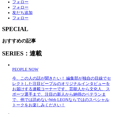
フォロー
フォロー
友だち追加
フォロー
SPECIAL
おすすめの記事
SERIES：連載
PEOPLE NOW
今、この人の話が聞きたい！ 編集部が独自の目線でセ
レクトした注目ピープルのオリジナルインタビューを
お届けする連載コーナーです。芸能人から文化人、ス
ポーツ選手まで、注目の新人から納得のベテランま
で、他では読めないWeb LEONならではのスペシャル
トークをお楽しみください！