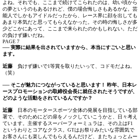
よね。それでも、ここまで続けてこられたのは、幼い頃から
の夢というのもあるけれど、僕の場合悔しさもあるかな。芸
能人でしかもアイドルだったから、レース界に顔を出しても
あまり本気だと思ってもらえなかった。その時の悔しさが多
少どこかにあって、ここまで来られたのかもしれない。ただ
の負けず嫌いだね。
PAGE 7
── 実際に結果を出されていますから、本当にすごいと思い
ます。
近藤
負けず嫌いで1等賞を取りたいって、コドモだよね。
（笑）
── そこが魅力につながっていると思います！ 昨年、日本レ
ースプロモーションの取締役会長に就任されたそうですが、
どのような活動をされているんですか？
近藤
日本のモータースポーツ全体の発展を目指している部
署で、そのためにどの扉をノックしていこうかと、日々考え
ています。主催するスーパーフォーミュラは、その上はF1
というわりとコアなクラス。GTはお祭りみたいな雰囲気で
お客さんにも楽しんでもらえるんだけど、またちょっとムー