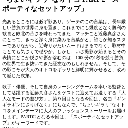
ポーティなセットアップ」
光あるところには必ず影あり。ゲーテのこの言葉は、長年厳
しい勝負の世界に身を置き、これまでにも幾度となく勝利の
歓喜と敗北の苦さを味わってきた、マッチこと近藤真彦さん
にとって、きっと深く身に染みる言葉かと。誰もが知るスタ
ーでありながら、近寄りがたいムードはまるでなく、取材中
もとても気さくで穏やか。しかし、いざ撮影が始まるとその
表情にどこか鋭さや影が滲むのは、1000分の1秒を競う勝負
の世界で生き抜いてきた証左なのもしれません。そして、そ
の影こそが大人のオトコをギラリと鮮明に輝かせると、改め
て感じた次第。
歌手・俳優、そして自身のレーシングチームを率いる監督と
して活躍する近藤真彦さんをゲストに迎えてお送りする「大
人なモードの遊び方」。第９回目となる今回は、名曲『ギン
ギラギンにさりげなく』にちなんで、“ちょいギラリ”なオト
コをメインテーマに大人のファッションストーリーをお届け
します。PART02となる今回は、「スポーティなセットアッ
プ」がキーワードです。