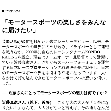
■ interview
「モータースポーツの楽しさをみんな
に届けたい」
芸能活動が多忙を極めた20歳にレーサーデビュー。以来、モ
ータースポーツの世界にのめり込み、ドライバーとして連戦
を戦うなか、2000年に自らのレーシングチームKONDO
RACINGを設立。現在はチームオーナー兼監督として活躍し
ている近藤真彦さん。昨年からスーパーフォーミュラを運営
する日本レースプロモーションの取締役会長に就任し、日本
のモータースポーツ界を牽引する立場になっています。人生
をかけて打ち込んできたモータースポーツへの想いを伺いま
した。
── 近藤さんにとってモータースポーツの魅力は何ですか？
近藤真彦さん（以下、近藤）
こんな大の大人が「１番にな
りたい！」なんて、大人げがないと言えば、その通りなんだ