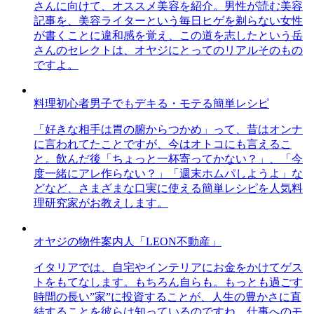
さんに向けて、オススメ美容を紹介。男性が読む美容
記事を、美容ライターという毎日ヒゲを剃らない女性
が書くことに違和感を覚え、この道を志したという岳
さんのセレクトは、オヤジにとってのリアルそのもの
ですよ。
料理初心者男子でもデキる・モテる簡単レシピ
「好きな相手は胃の腑からつかめ」って、昔はオンナ
に言われてたことですが、今はオトコにも言えるこ
と。飲んだ後「ちょっと一杯寄ってかない？」、「今
度一緒にアレ作らない？」「週末ホムパしようよ」な
どなど、さまざまな口実に使える簡単レシピを人気料
理研究家がお教えします。
オヤジの物件案内人「LEON不動産」
イタリアでは、自宅やインテリアにお金をかけてゲス
トをもてなします。もちろん自らも。もっとも過ごす
時間の長い”家”に投資することが、人生の豊かさに直
結することを彼らは知っているのですね。仕事へのモ