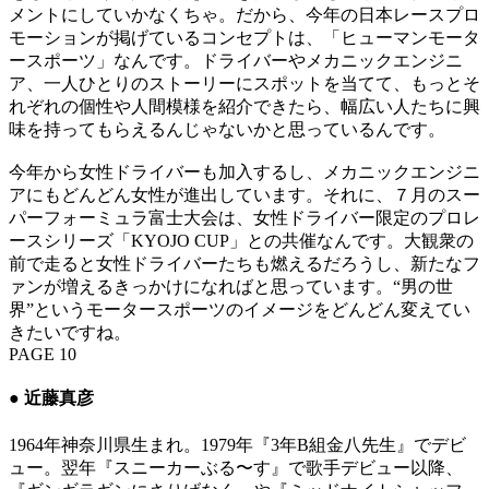
メントにしていかなくちゃ。だから、今年の日本レースプロ
モーションが掲げているコンセプトは、「ヒューマンモータ
ースポーツ」なんです。ドライバーやメカニックエンジニ
ア、一人ひとりのストーリーにスポットを当てて、もっとそ
れぞれの個性や人間模様を紹介できたら、幅広い人たちに興
味を持ってもらえるんじゃないかと思っているんです。
今年から女性ドライバーも加入するし、メカニックエンジニ
アにもどんどん女性が進出しています。それに、７月のスー
パーフォーミュラ富士大会は、女性ドライバー限定のプロレ
ースシリーズ「KYOJO CUP」との共催なんです。大観衆の
前で走ると女性ドライバーたちも燃えるだろうし、新たなフ
ァンが増えるきっかけになればと思っています。“男の世
界”というモータースポーツのイメージをどんどん変えてい
きたいですね。
PAGE 10
● 近藤真彦
1964年神奈川県生まれ。1979年『3年B組金八先生』でデビ
ュー。翌年『スニーカーぶる〜す』で歌手デビュー以降、