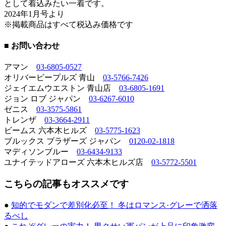
として着込みたい一着です。
2024年1月号より
※掲載商品はすべて税込み価格です
■ お問い合わせ
アマン
03-6805-0527
オリバーピープルズ 青山
03-5766-7426
ジェイエムウエストン 青山店
03-6805-1691
ジョン ロブ ジャパン
03-6267-6010
ゼニス
03-3575-5861
トレンザ
03-3664-2911
ビームス 六本木ヒルズ
03-5775-1623
ブルックス ブラザーズ ジャパン
0120-02-1818
マディソンブルー
03-6434-9133
ユナイテッドアローズ 六本木ヒルズ店
03-5772-5501
こちらの記事もオススメです
●
知的でモダンで差別化必至！ 冬はロマンス·グレーで洒落
るべし