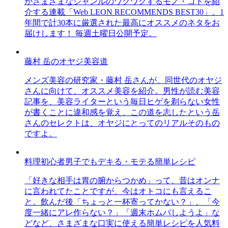
がさまざまなジャンルのワクワクするモノ・コトを紹
介する連載「Web LEON RECOMMENDS BEST30」。1
年間で計30本に厳選された最高にオススメのネタをお
届けします！ 毎週土曜日公開予定。
藤村 岳のオヤジ美容道
メンズ美容の研究家・藤村 岳さんが、同世代のオヤジ
さんに向けて、オススメ美容を紹介。男性が読む美容
記事を、美容ライターという毎日ヒゲを剃らない女性
が書くことに違和感を覚え、この道を志したという岳
さんのセレクトは、オヤジにとってのリアルそのもの
ですよ。
料理初心者男子でもデキる・モテる簡単レシピ
「好きな相手は胃の腑からつかめ」って、昔はオンナ
に言われてたことですが、今はオトコにも言えるこ
と。飲んだ後「ちょっと一杯寄ってかない？」、「今
度一緒にアレ作らない？」「週末ホムパしようよ」な
どなど、さまざまな口実に使える簡単レシピを人気料