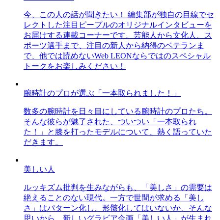
今、この人の話が聞きたい！ 編集部が独自の目線でセ
レクトした注目ピープルのオリジナルインタビューを
お届けする連載コーナーです。芸能人から文化人、ス
ポーツ選手まで、注目の新人から納得のベテランま
で、他では読めないWeb LEONならではのスペシャル
トークをお楽しみください！
腕時計のプロが選ぶ「一本取られました！」
数多の腕時計を日々目にしている腕時計のプロたち。
そんな彼らが魅了された、ついつい「一本取られ
た！」と膝を打ったモデルについて、熱く語っていた
だきます。
美しい人
ルッキズム批判を生みながらも、「美しさ」の需要は
絶えることのない現代。一方で世間が求める「美し
さ」はパターン化し、形骸化してはいないか、そんな
思いから、新しいグラビア企画「美しい人」が生まれ