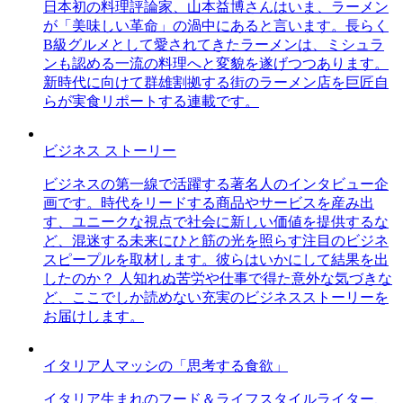
日本初の料理評論家、山本益博さんはいま、ラーメン
が「美味しい革命」の渦中にあると言います。長らく
B級グルメとして愛されてきたラーメンは、ミシュラ
ンも認める一流の料理へと変貌を遂げつつあります。
新時代に向けて群雄割拠する街のラーメン店を巨匠自
らが実食リポートする連載です。
ビジネス ストーリー
ビジネスの第一線で活躍する著名人のインタビュー企
画です。時代をリードする商品やサービスを産み出
す、ユニークな視点で社会に新しい価値を提供するな
ど、混迷する未来にひと筋の光を照らす注目のビジネ
スピープルを取材します。彼らはいかにして結果を出
したのか？ 人知れぬ苦労や仕事で得た意外な気づきな
ど、ここでしか読めない充実のビジネスストーリーを
お届けします。
イタリア人マッシの「思考する食欲」
イタリア生まれのフード＆ライフスタイルライター、