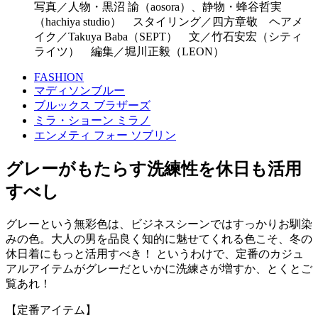
写真／人物・黒沼 諭（aosora）、静物・蜂谷哲実
（hachiya studio） スタイリング／四方章敬 ヘアメ
イク／Takuya Baba（SEPT） 文／竹石安宏（シティ
ライツ） 編集／堀川正毅（LEON）
FASHION
マディソンブルー
ブルックス ブラザーズ
ミラ・ショーン ミラノ
エンメティ フォー ソブリン
グレーがもたらす洗練性を休日も活用
すべし
グレーという無彩色は、ビジネスシーンではすっかりお馴染
みの色。大人の男を品良く知的に魅せてくれる色こそ、冬の
休日着にもっと活用すべき！ というわけで、定番のカジュ
アルアイテムがグレーだといかに洗練さが増すか、とくとご
覧あれ！
【定番アイテム】