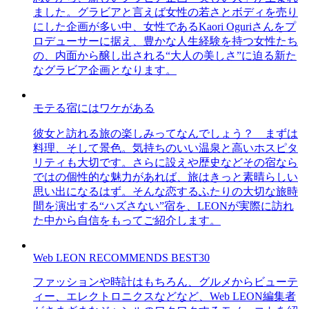
ました。グラビアと言えば女性の若さとボディを売り
にした企画が多い中、女性であるKaori Oguriさんをプ
ロデューサーに据え、豊かな人生経験を持つ女性たち
の、内面から醸し出される“大人の美しさ”に迫る新た
なグラビア企画となります。
モテる宿にはワケがある
彼女と訪れる旅の楽しみってなんでしょう？ まずは
料理、そして景色。気持ちのいい温泉と高いホスピタ
リティも大切です。さらに設えや歴史などその宿なら
ではの個性的な魅力があれば、旅はきっと素晴らしい
思い出になるはず。そんな恋するふたりの大切な旅時
間を演出する“ハズさない”宿を、LEONが実際に訪れ
た中から自信をもってご紹介します。
Web LEON RECOMMENDS BEST30
ファッションや時計はもちろん、グルメからビューテ
ィー、エレクトロニクスなどなど、Web LEON編集者