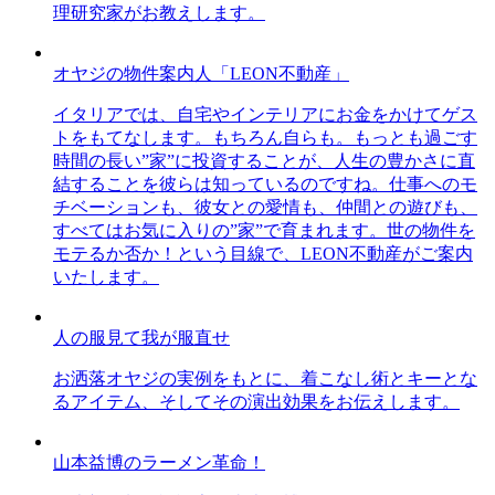
理研究家がお教えします。
オヤジの物件案内人「LEON不動産」
イタリアでは、自宅やインテリアにお金をかけてゲス
トをもてなします。もちろん自らも。もっとも過ごす
時間の長い”家”に投資することが、人生の豊かさに直
結することを彼らは知っているのですね。仕事へのモ
チベーションも、彼女との愛情も、仲間との遊びも、
すべてはお気に入りの”家”で育まれます。世の物件を
モテるか否か！という目線で、LEON不動産がご案内
いたします。
人の服見て我が服直せ
お洒落オヤジの実例をもとに、着こなし術とキーとな
るアイテム、そしてその演出効果をお伝えします。
山本益博のラーメン革命！