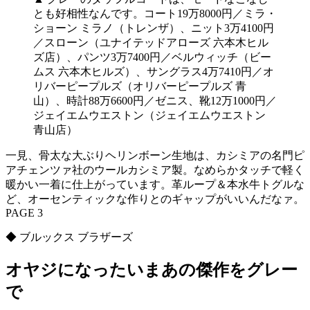
とも好相性なんです。コート19万8000円／ミラ・
ショーン ミラノ（トレンザ）、ニット3万4100円
／スローン（ユナイテッドアローズ 六本木ヒル
ズ店）、パンツ3万7400円／ベルウィッチ（ビー
ムス 六本木ヒルズ）、サングラス4万7410円／オ
リバーピープルズ（オリバーピープルズ 青
山）、時計88万6600円／ゼニス、靴12万1000円／
ジェイエムウエストン（ジェイエムウエストン
青山店）
一見、骨太な大ぶりヘリンボーン生地は、カシミアの名門ピ
アチェンツァ社のウールカシミア製。なめらかタッチで軽く
暖かい一着に仕上がっています。革ループ＆本水牛トグルな
ど、オーセンティックな作りとのギャップがいいんだなァ。
PAGE 3
◆ ブルックス ブラザーズ
オヤジになったいまあの傑作をグレー
で