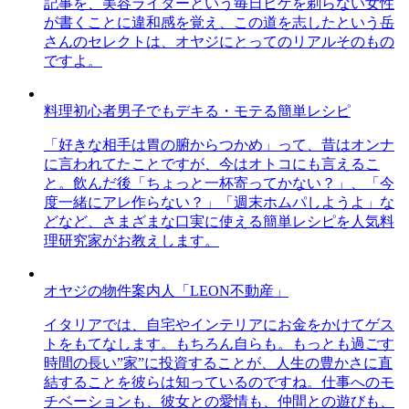
記事を、美容ライターという毎日ヒゲを剃らない女性
が書くことに違和感を覚え、この道を志したという岳
さんのセレクトは、オヤジにとってのリアルそのもの
ですよ。
料理初心者男子でもデキる・モテる簡単レシピ
「好きな相手は胃の腑からつかめ」って、昔はオンナ
に言われてたことですが、今はオトコにも言えるこ
と。飲んだ後「ちょっと一杯寄ってかない？」、「今
度一緒にアレ作らない？」「週末ホムパしようよ」な
どなど、さまざまな口実に使える簡単レシピを人気料
理研究家がお教えします。
オヤジの物件案内人「LEON不動産」
イタリアでは、自宅やインテリアにお金をかけてゲス
トをもてなします。もちろん自らも。もっとも過ごす
時間の長い”家”に投資することが、人生の豊かさに直
結することを彼らは知っているのですね。仕事へのモ
チベーションも、彼女との愛情も、仲間との遊びも、