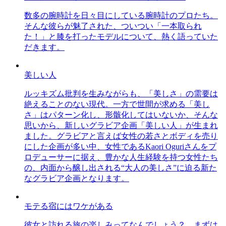
数多の腕時計を日々目にしている腕時計のプロたち。
そんな彼らが魅了された、ついつい「一本取られ
た！」と膝を打ったモデルについて、熱く語っていた
だきます。
美しい人
ルッキズム批判を生みながらも、「美しさ」の需要は
絶えることのない現代。一方で世間が求める「美し
さ」はパターン化し、形骸化してはいないか、そんな
思いから、新しいグラビア企画「美しい人」が生まれ
ました。グラビアと言えば女性の若さとボディを売り
にした企画が多い中、女性であるKaori Oguriさんをプ
ロデューサーに据え、豊かな人生経験を持つ女性たち
の、内面から醸し出される“大人の美しさ”に迫る新た
なグラビア企画となります。
モテる宿にはワケがある
彼女と訪れる旅の楽しみってなんでしょう？ まずは