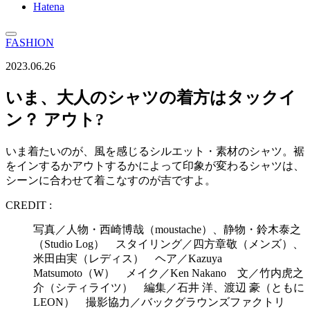
Hatena
FASHION
2023.06.26
いま、大人のシャツの着方はタックイ
ン？ アウト?
いま着たいのが、風を感じるシルエット・素材のシャツ。裾
をインするかアウトするかによって印象が変わるシャツは、
シーンに合わせて着こなすのが吉ですよ。
CREDIT :
写真／人物・西崎博哉（moustache）、静物・鈴木泰之
（Studio Log） スタイリング／四方章敬（メンズ）、
米田由実（レディス） ヘア／Kazuya
Matsumoto（W） メイク／Ken Nakano 文／竹内虎之
介（シティライツ） 編集／石井 洋、渡辺 豪（ともに
LEON） 撮影協力／バックグラウンズファクトリ