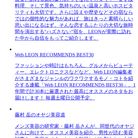
料理、そして景色。気持ちのいい温泉と高いホスピタ
リティも大切です。さらに設えや歴史などその宿なら
ではの個性的な魅力があれば、旅はきっと素晴らしい
思い出になるはず。そんな恋するふたりの大切な旅時
間を演出する“ハズさない”宿を、LEONが実際に訪れ
た中から自信をもってご紹介します。
Web LEON RECOMMENDS BEST30
ファッションや時計はもちろん、グルメからビューテ
ィー、エレクトロニクスなどなど、Web LEON編集者
がさまざまなジャンルのワクワクするモノ・コトを紹
介する連載「Web LEON RECOMMENDS BEST30」。1
年間で計30本に厳選された最高にオススメのネタをお
届けします！ 毎週土曜日公開予定。
藤村 岳のオヤジ美容道
メンズ美容の研究家・藤村 岳さんが、同世代のオヤジ
さんに向けて、オススメ美容を紹介。男性が読む美容