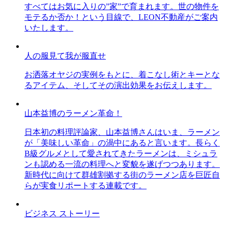
すべてはお気に入りの”家”で育まれます。世の物件を
モテるか否か！という目線で、LEON不動産がご案内
いたします。
人の服見て我が服直せ
お洒落オヤジの実例をもとに、着こなし術とキーとな
るアイテム、そしてその演出効果をお伝えします。
山本益博のラーメン革命！
日本初の料理評論家、山本益博さんはいま、ラーメン
が「美味しい革命」の渦中にあると言います。長らく
B級グルメとして愛されてきたラーメンは、ミシュラ
ンも認める一流の料理へと変貌を遂げつつあります。
新時代に向けて群雄割拠する街のラーメン店を巨匠自
らが実食リポートする連載です。
ビジネス ストーリー