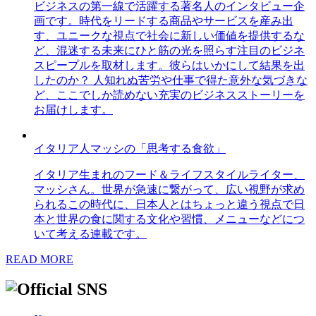
ビジネスの第一線で活躍する著名人のインタビュー企
画です。時代をリードする商品やサービスを産み出
す、ユニークな視点で社会に新しい価値を提供するな
ど、混迷する未来にひと筋の光を照らす注目のビジネ
スピープルを取材します。彼らはいかにして結果を出
したのか？ 人知れぬ苦労や仕事で得た意外な気づきな
ど、ここでしか読めない充実のビジネスストーリーを
お届けします。
イタリア人マッシの「思考する食欲」
イタリア生まれのフード＆ライフスタイルライター、
マッシさん。世界が急速に繋がって、広い視野が求め
られるこの時代に、日本人とはちょっと違う視点で日
本と世界の食に関する文化や習慣、メニューなどにつ
いて考える連載です。
READ MORE