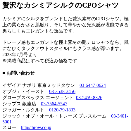
贅沢なカシミアシルクのCPOシャツ
カシミアにシルクをブレンドした贅沢素材のCPOシャツ。極
上の柔らかさと肌触り、そして華やかな光沢感が堪能できる
男らしくもエレガントな逸品です。
ドレープ感もエレガントな極上素材の艶テロシャツなら、風
になびくタックアウトスタイルにもクラス感が漂います。
2023年7月号より
※掲載商品はすべて税込み価格です
■ お問い合わせ
イザイア ナポリ 東京ミッドタウン
03-6447-0624
オブジェ・イースト
03-3538-3456
グローブスペックス エージェント
03-5459-8326
シップス 銀座店
03-3564-5547
ジャガー・ルクルト
0120-79-1833
ジャック・オブ・オール・トレーズ プレスルーム
03-3401-
5001
スロー
http//throw.co.jp