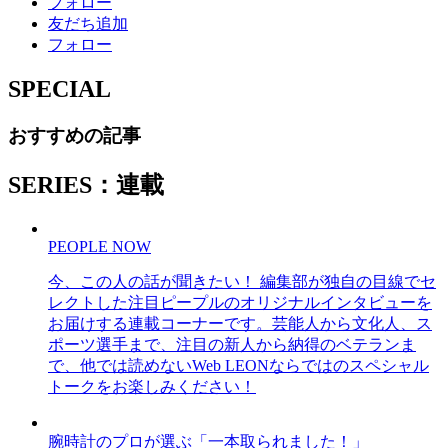
フォロー
友だち追加
フォロー
SPECIAL
おすすめの記事
SERIES：連載
PEOPLE NOW
今、この人の話が聞きたい！ 編集部が独自の目線でセ
レクトした注目ピープルのオリジナルインタビューを
お届けする連載コーナーです。芸能人から文化人、ス
ポーツ選手まで、注目の新人から納得のベテランま
で、他では読めないWeb LEONならではのスペシャル
トークをお楽しみください！
腕時計のプロが選ぶ「一本取られました！」