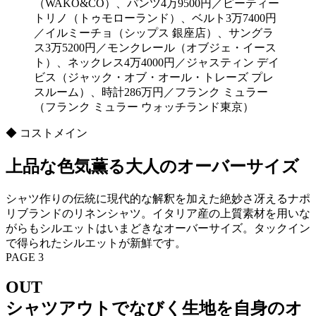
（WAKO&CO）、パンツ4万9500円／ピーティー
トリノ（トゥモローランド）、ベルト3万7400円
／イルミーチョ（シップス 銀座店）、サングラ
ス3万5200円／モンクレール（オブジェ・イース
ト）、ネックレス4万4000円／ジャスティン デイ
ビス（ジャック・オブ・オール・トレーズ プレ
スルーム）、時計286万円／フランク ミュラー
（フランク ミュラー ウォッチランド東京）
◆ コストメイン
上品な色気薫る大人のオーバーサイズ
シャツ作りの伝統に現代的な解釈を加えた絶妙さ冴えるナポ
リブランドのリネンシャツ。イタリア産の上質素材を用いな
がらもシルエットはいまどきなオーバーサイズ。タックイン
で得られたシルエットが新鮮です。
PAGE 3
OUT
シャツアウトでなびく生地を自身のオ