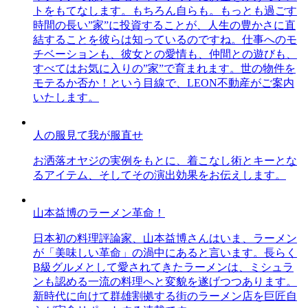
トをもてなします。もちろん自らも。もっとも過ごす
時間の長い”家”に投資することが、人生の豊かさに直
結することを彼らは知っているのですね。仕事へのモ
チベーションも、彼女との愛情も、仲間との遊びも、
すべてはお気に入りの”家”で育まれます。世の物件を
モテるか否か！という目線で、LEON不動産がご案内
いたします。
人の服見て我が服直せ
お洒落オヤジの実例をもとに、着こなし術とキーとな
るアイテム、そしてその演出効果をお伝えします。
山本益博のラーメン革命！
日本初の料理評論家、山本益博さんはいま、ラーメン
が「美味しい革命」の渦中にあると言います。長らく
B級グルメとして愛されてきたラーメンは、ミシュラ
ンも認める一流の料理へと変貌を遂げつつあります。
新時代に向けて群雄割拠する街のラーメン店を巨匠自