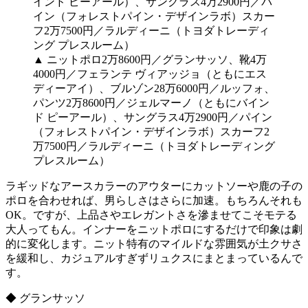
▲ ニットポロ2万8600円／グランサッソ、靴4万
4000円／フェランテ ヴィアッジョ（ともにエス
ディーアイ）、ブルゾン28万6000円／ルッフォ、
パンツ2万8600円／ジェルマーノ（ともにバイン
ド ピーアール）、サングラス4万2900円／パイン
（フォレストパイン・デザインラボ）スカーフ2
万7500円／ラルディーニ（トヨダトレーディング
プレスルーム）
ラギッドなアースカラーのアウターにカットソーや鹿の子の
ポロを合わせれば、男らしさはさらに加速。もちろんそれも
OK。ですが、上品さやエレガントさを滲ませてこそモテる
大人ってもん。インナーをニットポロにするだけで印象は劇
的に変化します。ニット特有のマイルドな雰囲気が土クサさ
を緩和し、カジュアルすぎずリュクスにまとまっているんで
す。
◆ グランサッソ