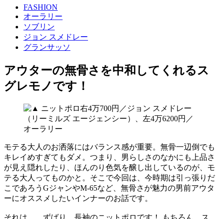
FASHION
オーラリー
ソブリン
ジョン スメドレー
グランサッソ
アウターの無骨さを中和してくれるス
グレモノです！
モテる大人のお洒落にはバランス感が重要。無骨一辺倒でも
キレイめすぎてもダメ。つまり、男らしさのなかにも上品さ
が見え隠れしたり、ほんのり色気を醸し出しているのが、モ
テる大人ってものかと。そこで今回は、今時期は引っ張りだ
こであろうGジャンやM-65など、無骨さが魅力の男前アウタ
ーにオススメしたいインナーのお話です。
それは……ずばり、長袖のニットポロです！ もちろん、ス