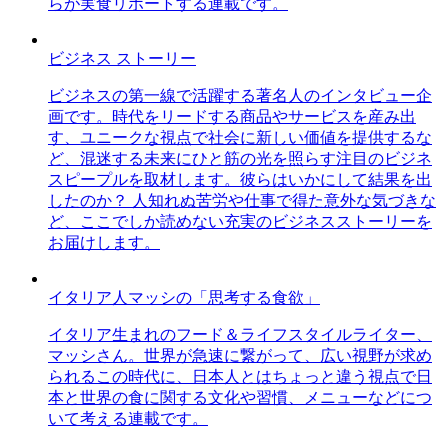
らが実食リポートする連載です。
ビジネス ストーリー
ビジネスの第一線で活躍する著名人のインタビュー企
画です。時代をリードする商品やサービスを産み出
す、ユニークな視点で社会に新しい価値を提供するな
ど、混迷する未来にひと筋の光を照らす注目のビジネ
スピープルを取材します。彼らはいかにして結果を出
したのか？ 人知れぬ苦労や仕事で得た意外な気づきな
ど、ここでしか読めない充実のビジネスストーリーを
お届けします。
イタリア人マッシの「思考する食欲」
イタリア生まれのフード＆ライフスタイルライター、
マッシさん。世界が急速に繋がって、広い視野が求め
られるこの時代に、日本人とはちょっと違う視点で日
本と世界の食に関する文化や習慣、メニューなどにつ
いて考える連載です。