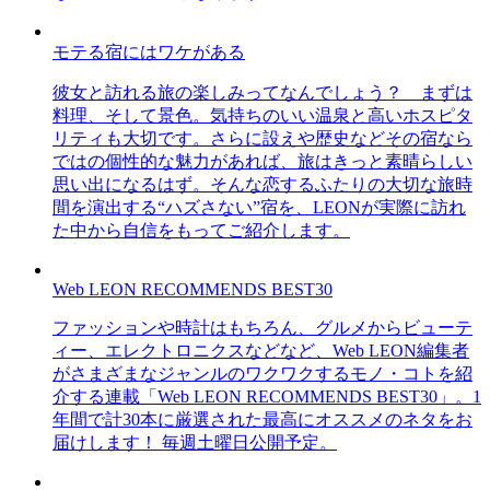
モテる宿にはワケがある
彼女と訪れる旅の楽しみってなんでしょう？ まずは
料理、そして景色。気持ちのいい温泉と高いホスピタ
リティも大切です。さらに設えや歴史などその宿なら
ではの個性的な魅力があれば、旅はきっと素晴らしい
思い出になるはず。そんな恋するふたりの大切な旅時
間を演出する“ハズさない”宿を、LEONが実際に訪れ
た中から自信をもってご紹介します。
Web LEON RECOMMENDS BEST30
ファッションや時計はもちろん、グルメからビューテ
ィー、エレクトロニクスなどなど、Web LEON編集者
がさまざまなジャンルのワクワクするモノ・コトを紹
介する連載「Web LEON RECOMMENDS BEST30」。1
年間で計30本に厳選された最高にオススメのネタをお
届けします！ 毎週土曜日公開予定。