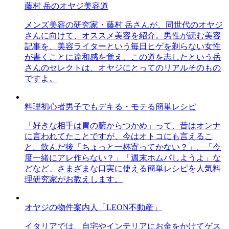
藤村 岳のオヤジ美容道
メンズ美容の研究家・藤村 岳さんが、同世代のオヤジ
さんに向けて、オススメ美容を紹介。男性が読む美容
記事を、美容ライターという毎日ヒゲを剃らない女性
が書くことに違和感を覚え、この道を志したという岳
さんのセレクトは、オヤジにとってのリアルそのもの
ですよ。
料理初心者男子でもデキる・モテる簡単レシピ
「好きな相手は胃の腑からつかめ」って、昔はオンナ
に言われてたことですが、今はオトコにも言えるこ
と。飲んだ後「ちょっと一杯寄ってかない？」、「今
度一緒にアレ作らない？」「週末ホムパしようよ」な
どなど、さまざまな口実に使える簡単レシピを人気料
理研究家がお教えします。
オヤジの物件案内人「LEON不動産」
イタリアでは、自宅やインテリアにお金をかけてゲス