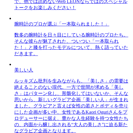
で、他では読めないWeb LEONならではのスペシャル
トークをお楽しみください！
腕時計のプロが選ぶ「一本取られました！」
数多の腕時計を日々目にしている腕時計のプロたち。
そんな彼らが魅了された、ついつい「一本取られ
た！」と膝を打ったモデルについて、熱く語っていた
だきます。
美しい人
ルッキズム批判を生みながらも、「美しさ」の需要は
絶えることのない現代。一方で世間が求める「美し
さ」はパターン化し、形骸化してはいないか、そんな
思いから、新しいグラビア企画「美しい人」が生まれ
ました。グラビアと言えば女性の若さとボディを売り
にした企画が多い中、女性であるKaori Oguriさんをプ
ロデューサーに据え、豊かな人生経験を持つ女性たち
の、内面から醸し出される“大人の美しさ”に迫る新た
なグラビア企画となります。